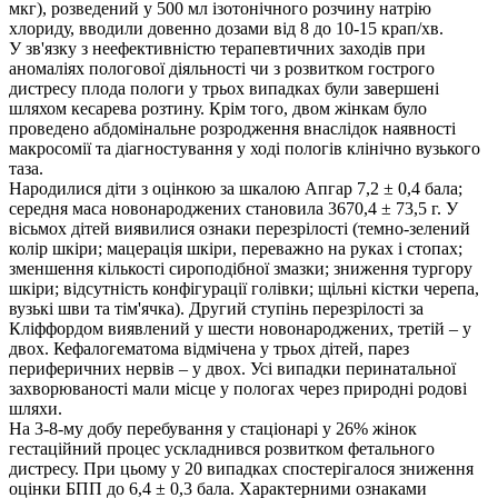
мкг), розведений у 500 мл ізотонічного розчину натрію
хлориду, вводили довенно дозами від 8 до 10-15 крап/хв.
У зв'язку з неефективністю терапевтичних заходів при
аномаліях пологової діяльності чи з розвитком гострого
дистресу плода пологи у трьох випадках були завершені
шляхом кесарева розтину. Крім того, двом жінкам було
проведено абдомінальне розродження внаслідок наявності
макросомії та діагностування у ході пологів клінічно вузького
таза.
Народилися діти з оцінкою за шкалою Апгар 7,2 ± 0,4 бала;
середня маса новонароджених становила 3670,4 ± 73,5 г. У
вісьмох дітей виявилися ознаки перезрілості (темно-зелений
колір шкіри; мацерація шкіри, переважно на руках і стопах;
зменшення кількості сироподібної змазки; зниження тургору
шкіри; відсутність конфігурації голівки; щільні кістки черепа,
вузькі шви та тім'ячка). Другий ступінь перезрілості за
Кліффордом виявлений у шести новонароджених, третій – у
двох. Кефалогематома відмічена у трьох дітей, парез
периферичних нервів – у двох. Усі випадки перинатальної
захворюваності мали місце у пологах через природні родові
шляхи.
На 3-8-му добу перебування у стаціонарі у 26% жінок
гестаційний процес ускладнився розвитком фетального
дистресу. При цьому у 20 випадках спостерігалося зниження
оцінки БПП до 6,4 ± 0,3 бала. Характерними ознаками