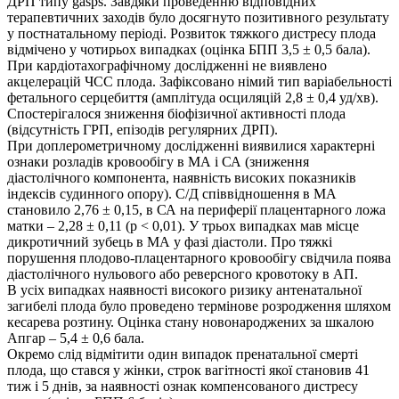
ДРП типу gasps. Завдяки проведенню відповідних
терапевтичних заходів було досягнуто позитивного результату
у постнатальному періоді. Розвиток тяжкого дистресу плода
відмічено у чотирьох випадках (оцінка БПП 3,5 ± 0,5 бала).
При кардіотахографічному дослідженні не виявлено
акцелерацій ЧСС плода. Зафіксовано німий тип варіабельності
фетального серцебиття (амплітуда осциляцій 2,8 ± 0,4 уд/хв).
Спостерігалося зниження біофізичної активності плода
(відсутність ГРП, епізодів регулярних ДРП).
При доплерометричному дослідженні виявилися характерні
ознаки розладів кровообігу в МА і СА (зниження
діастолічного компонента, наявність високих показників
індексів судинного опору). С/Д співвідношення в МА
становило 2,76 ± 0,15, в СА на периферії плацентарного ложа
матки – 2,28 ± 0,11 (р < 0,01). У трьох випадках мав місце
дикротичний зубець в МА у фазі діастоли. Про тяжкі
порушення плодово-плацентарного кровообігу свідчила поява
діастолічного нульового або реверсного кровотоку в АП.
В усіх випадках наявності високого ризику антенатальної
загибелі плода було проведено термінове розродження шляхом
кесарева розтину. Оцінка стану новонароджених за шкалою
Апгар – 5,4 ± 0,6 бала.
Окремо слід відмітити один випадок пренатальної смерті
плода, що стався у жінки, строк вагітності якої становив 41
тиж і 5 днів, за наявності ознак компенсованого дистресу