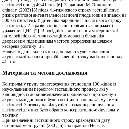
вагітності понад 40-41 тиж [6]. За даними М. Энкина та
співавт. (2003) [8] після 41-тижневого строку гестації існує
ризик раптової антенатальної загибелі плода (один випадок на
500 вагітностей). У дітей, які народилися після цього строку
вагітності, у 2-5 разів частіше спостерігаються виражені
ураження ЦНС [2]. Вірогідність виникнення материнської
патології після 41 тиж гестації зумовлена більш ніж
дворазовим підвищенням частоти розродження шляхом
кесарева розтину [3].
Наведені дані свідчать про доцільність удосконалення
акушерської тактики при збільшенні строку вагітності понад
41 тиж.
Матеріали та методи дослідження
Контрольну групу спостереження становили 100 жінок із
неускладненим перебігом гестаційного процесу, які у
відповідності до вищезазначеного клінічного протоколу з
акушерської допомоги були госпіталізовані на 41-му тижні
вагітності. З огляду на відсутність ознак переношування
вагітності для них було обрано консервативно-очікувальну
тактику.
При визначенні гестаційного строку враховували дату
останньої менструації (280 діб) або правило Негеле,