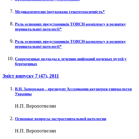
Медикаментозно-індукована гепатотоксичність*
Роль основних представників TORCH-комплексу в розвитку
перинатальної патології*
Роль основних представників TORCH-комплексу в розвитку
перинатальної патології*
Современные подходы к лечению инфекций мочевых путей у
беременных
Зміст випуску
7 (47)
, 2011
В.Н. Запорожан – президент Ассоциации акушеров-гинекологов
Украины
Н.П. Веропотвелян
Основные вопросы экстрагенитальной патологии
Н.П. Веропотвелян