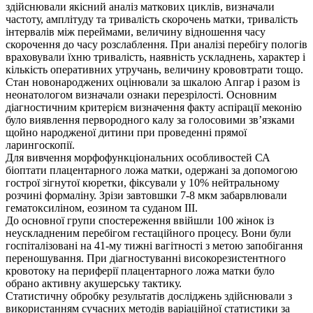
здійснювали якісний аналіз маткових циклів, визначали
частоту, амплітуду та тривалість скорочень матки, тривалість
інтервалів між переймами, величину відношення часу
скорочення до часу розслаблення. При аналізі перебігу пологів
враховували їхню тривалість, наявність ускладнень, характер і
кількість оперативних утручань, величину крововтрати тощо.
Стан новонароджених оцінювали за шкалою Апгар і разом із
неонатологом визначали ознаки перезрілості. Основним
діагностичним критерієм визначення факту аспірації меконію
було виявлення первородного калу за голосовими зв’язками
щойно народженої дитини при проведенні прямої
ларингоскопії.
Для вивчення морфофункціональних особливостей СА
біоптати плацентарного ложа матки, одержані за допомогою
гострої зігнутої кюретки, фіксували у 10% нейтральному
розчині формаліну. Зрізи завтовшки 7-8 мкм забарвлювали
гематоксиліном, еозином та суданом ІІІ.
До основної групи спостереження ввійшли 100 жінок із
неускладненим перебігом гестаційного процесу. Вони були
госпіталізовані на 41-му тижні вагітності з метою запобігання
переношування. При діагностуванні високорезистентного
кровотоку на периферії плацентарного ложа матки було
обрано активну акушерську тактику.
Статистичну обробку результатів досліджень здійснювали з
використанням сучасних методів варіаційної статистики за