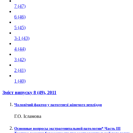
7 (47)
6 (46)
5 (45)
3-1 (43)
4 (44)
3 (42)
2 (41)
1 (40)
Зміст випуску
8 (49)
, 2011
Чоловічий фактор у патогенезі жіночого непліддя
Г.О. Ісламова
Основные вопросы экстрагенитальной патологии* Часть ІII