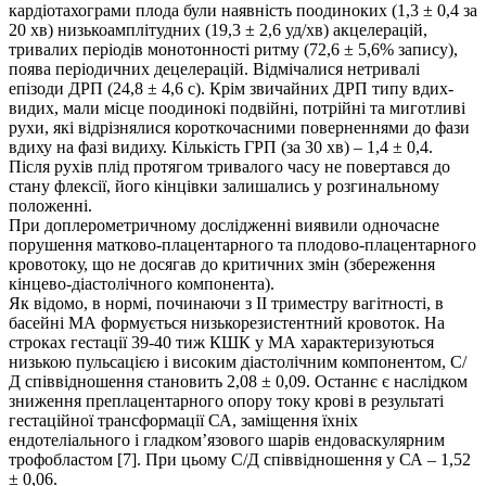
кардіотахограми плода були наявність поодиноких (1,3 ± 0,4 за
20 хв) низькоамплітудних (19,3 ± 2,6 уд/хв) акцелерацій,
тривалих періодів монотонності ритму (72,6 ± 5,6% запису),
поява періодичних децелерацій. Відмічалися нетривалі
епізоди ДРП (24,8 ± 4,6 с). Крім звичайних ДРП типу вдих-
видих, мали місце поодинокі подвійні, потрійні та миготливі
рухи, які відрізнялися короткочасними поверненнями до фази
вдиху на фазі видиху. Кількість ГРП (за 30 хв) – 1,4 ± 0,4.
Після рухів плід протягом тривалого часу не повертався до
стану флексії, його кінцівки залишались у розгинальному
положенні.
При доплерометричному дослідженні виявили одночасне
порушення матково-плацентарного та плодово-плацентарного
кровотоку, що не досягав до критичних змін (збереження
кінцево-діастолічного компонента).
Як відомо, в нормі, починаючи з II триместру вагітності, в
басейні МА формується низькорезистентний кровоток. На
строках гестації 39-40 тиж КШК у МА характеризуються
низькою пульсацією і високим діастолічним компонентом, С/
Д співвідношення становить 2,08 ± 0,09. Останнє є наслідком
зниження преплацентарного опору току крові в результаті
гестаційної трансформації СА, заміщення їхніх
ендотеліального і гладком’язового шарів ендоваскулярним
трофобластом [7]. При цьому С/Д співвідношення у СА – 1,52
± 0,06.