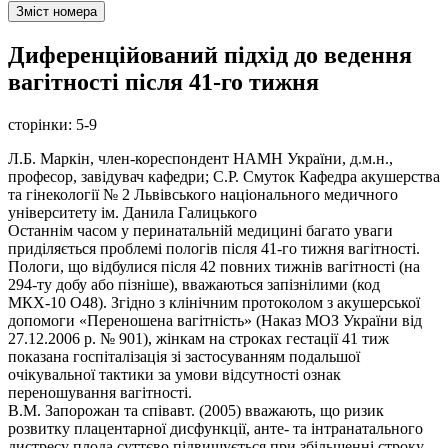
Зміст номера
Диференційований підхід до ведення
вагітності після 41-го тижня
сторінки:
5-9
Л.Б. Маркін, член-кореспондент НАМН України, д.м.н.,
професор, завідувач кафедри; С.Р. Смуток Кафедра акушерства
та гінекології № 2 Львівського національного медичного
університету ім. Данила Галицького
Останнім часом у перинатальній медицині багато уваги
приділяється проблемі пологів після 41-го тижня вагітності.
Пологи, що відбулися після 42 повних тижнів вагітності (на
294-ту добу або пізніше), вважаються запізнілими (код
МКХ-10 О48). Згідно з клінічним протоколом з акушерської
допомоги «Переношена вагітність» (Наказ МОЗ України від
27.12.2006 р. № 901), жінкам на строках гестації 41 тиж
показана госпіталізація зі застосуванням подальшої
очікувальної тактики за умови відсутності ознак
переношування вагітності.
В.М. Запорожан та співавт. (2005) вважають, що ризик
розвитку плацентарної дисфункції, анте- та інтранатального
дистресу плода суттєво підвищується при збільшенні строку