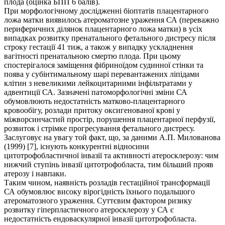
плода (оцінка БПП 6 балів).
При морфологічному дослідженні біоптатів плацентарного
ложа матки виявилось атероматозне ураження СА (переважно
периферичних ділянок плацентарного ложа матки) в усіх
випадках розвитку пренатального фетального дистресу після
строку гестації 41 тиж, а також у випадку ускладнення
вагітності пренатальною смертю плода. При цьому
спостерігалося заміщення фібриноїдом судинної стінки та
поява у субінтимальному шарі перевантажених ліпідами
клітин з невеликими лейкоцитарними інфільтратами у
адвентиції СА. Зазначені патоморфологічні зміни СА
обумовлюють недостатність матково-плацентарного
кровообігу, розлади притоку оксигенованої крові у
міжворсинчастий простір, порушення плацентарної перфузії,
розвиток і стрімке прогресування фетального дистресу.
Заслуговує на увагу той факт, що, за даними А.П. Милованова
(1999) [7], існують конкурентні відносини
цитотрофобластичної інвазії та активності атеросклерозу: чим
нижчий ступінь інвазії цитотрофобласта, тим більший прояв
атерозу і навпаки.
Таким чином, наявність розладів гестаційної трансформації
СА обумовлює високу вірогідність їхнього подальшого
атероматозного ураження. Суттєвим фактором ризику
розвитку гіперпластичного атеросклерозу у СА є
недостатність ендоваскулярної інвазії цитотрофобласта.