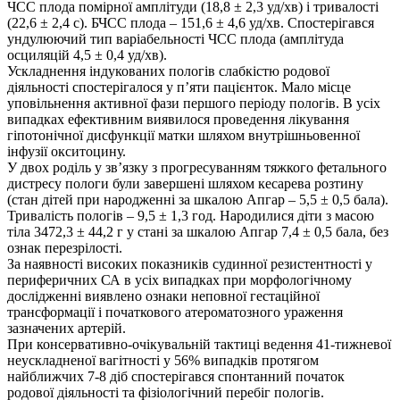
ЧСС плода помірної амплітуди (18,8 ± 2,3 уд/хв) і тривалості
(22,6 ± 2,4 с). БЧСС плода – 151,6 ± 4,6 уд/хв. Спостерігався
ундулюючий тип варіабельності ЧСС плода (амплітуда
осциляцій 4,5 ± 0,4 уд/хв).
Ускладнення індукованих пологів слабкістю родової
діяльності спостерігалося у п’яти пацієнток. Мало місце
уповільнення активної фази першого періоду пологів. В усіх
випадках ефективним виявилося проведення лікування
гіпотонічної дисфункції матки шляхом внутрішньовенної
інфузії окситоцину.
У двох роділь у зв’язку з прогресуванням тяжкого фетального
дистресу пологи були завершені шляхом кесарева розтину
(стан дітей при народженні за шкалою Апгар – 5,5 ± 0,5 бала).
Тривалість пологів – 9,5 ± 1,3 год. Народилися діти з масою
тіла 3472,3 ± 44,2 г у стані за шкалою Апгар 7,4 ± 0,5 бала, без
ознак перезрілості.
За наявності високих показників судинної резистентності у
периферичних СА в усіх випадках при морфологічному
дослідженні виявлено ознаки неповної гестаційної
трансформації і початкового атероматозного ураження
зазначених артерій.
При консервативно-очікувальній тактиці ведення 41-тижневої
неускладненої вагітності у 56% випадків протягом
найближчих 7-8 діб спостерігався спонтанний початок
родової діяльності та фізіологічний перебіг пологів.