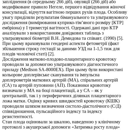
запліднення (в середньому 266 діб), овуляції (266 діб) або
модифіковане правило Негеле, першого відвідування жіночої
консультації, відчуття вагітною перших рухів плода. Особливу
увагу приділяли результатам бімануального та ультразвукового
дослідження (вимірювання куприко-тім’яного розміру [КТР]
ембріона) у І триместрі вагітності. Одержані дані про КТР
аналізували з використанням довідкових таблиць з
ультразвукової біометрії В.Н. Демидова та співавт. (1990) [5].
При цьому враховували гендерні аспекти фетометрії (факт
збільшення строку гестації за даними УЗД на 1-1,5 тиж для
плодів чоловічої статі) [2].
Дослідження матково-плодово-плацентарного кровотоку
проводили за допомогою ультразвукового діагностичного
приладу (Medison SA-8000ЕХ). При цьому були використані
кольорове доплерівське сканування та імпульсна
доплерометрія маткових артерій (МА), спіральних артерій
(СА) та артерій пуповини (АП). Показники кровотоку
визначали у МА на боці плацентації, а у СА – як у
центральній, так і у периферичних ділянках плацентарного
ложа матки. Оцінку кривих швидкостей кровотоку (КШК)
проводили шляхом визначення систоло-діастолічного (С/Д)
співвідношення, пульсаційного індексу та індексу
резистентності.
Стан плода оцінювали за шкалою, наведеною у клінічному
протоколі з акушерської допомоги «Затримка росту плода»