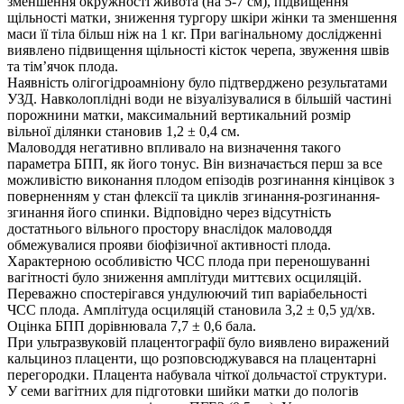
зменшення окружності живота (на 5-7 см), підвищення
щільності матки, зниження тургору шкіри жінки та зменшення
маси її тіла більш ніж на 1 кг. При вагінальному дослідженні
виявлено підвищення щільності кісток черепа, звуження швів
та тім’ячок плода.
Наявність олігогідроамніону було підтверджено результатами
УЗД. Навколоплідні води не візуалізувалися в більшій частині
порожнини матки, максимальний вертикальний розмір
вільної ділянки становив 1,2 ± 0,4 см.
Маловоддя негативно впливало на визначення такого
параметра БПП, як його тонус. Він визначається перш за все
можливістю виконання плодом епізодів розгинання кінцівок з
поверненням у стан флексії та циклів згинання-розгинання-
згинання його спинки. Відповідно через відсутність
достатнього вільного простору внаслідок маловоддя
обмежувалися прояви біофізичної активності плода.
Характерною особливістю ЧСС плода при переношуванні
вагітності було зниження амплітуди миттєвих осциляцій.
Переважно спостерігався ундулюючий тип варіабельності
ЧСС плода. Амплітуда осциляцій становила 3,2 ± 0,5 уд/хв.
Оцінка БПП дорівнювала 7,7 ± 0,6 бала.
При ультразвуковій плацентографії було виявлено виражений
кальциноз плаценти, що розповсюджувався на плацентарні
перегородки. Плацента набувала чіткої дольчастої структури.
У семи вагітних для підготовки шийки матки до пологів