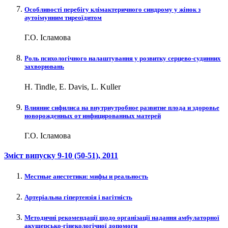
Особливості перебігу клімактеричного синдрому у жінок з
аутоімунним тиреоїдитом
Г.О. Ісламова
Роль психологічного налаштування у розвитку серцево-судинних
захворювань
H. Tindle, E. Davis, L. Kuller
Влияние сифилиса на внутриутробное развитие плода и здоровье
новорожденных от инфицированных матерей
Г.О. Ісламова
Зміст випуску
9-10 (50-51)
, 2011
Местные анестетики: мифы и реальность
Артеріальна гіпертензія і вагітність
Методичні рекомендації щодо організації надання амбулаторної
акушерсько-гінекологічної допомоги