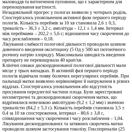
маловоддя та витончення пуповини, що є характерним для
переношування вагітності.
Незадовільний прогрес у пологах виявили у чотирьох роділь.
Спостерігалось уповільнення активної фази першого періоду
пологів. Кількість переймів за 10 хв становила 2,6 ± 0,3,
тривалість – 36,3 ± 3,2 с, амплітуда – 12,1 ± 1,4 мм. Інтервал
між переймами – 202,2 ± 5,6 с; відношення часу скорочення до
часу розслаблення – 0,18.
Лікування слабкості пологової діяльності проводили шляхом
довенного введення окситоцину (5 Од у 500 мл ізотонічного
розчину натрію хлориду). Максимальна швидкість введення
препарату не перевищувала 40 крап/хв.
Клінічні ознаки дискоординованої пологової діяльності мали
місце у трьох випадках. В активній фазі першого періоду
пологів відмічали появу болючих нерегулярних переймів. При
пальпації матки виявлено нерівномірне її напруження в різних
відділах. Спостерігалось уповільнення або відсутність
просування передлеглої частини плода. Були зареєстровані
несиметричні та дискоординовані скорочення матки, що
відрізнялися невеликою амплітудою (9,2 ± 1,2 мм) і значною
тривалістю (84,2 ± 5,3 с). Кількість переймів становила 3,5 ±
0,4 за 10 хв спостереження, інтервал – 80,6 ± 3,8 с,
співвідношення часу скорочення і часу розслаблення – 1,04.
Лікування дискоординованих та затяжних скорочень матки
проводили шляхом застосування токолізу. Гексопреналін (25