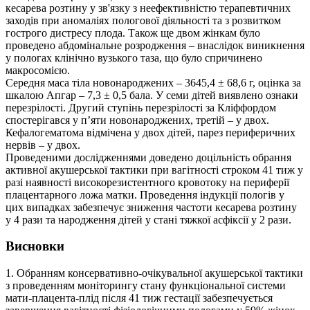
кесарева розтину у зв'язку з неефективністю терапевтичних
заходів при аномаліях пологової діяльності та з розвитком
гострого дистресу плода. Також ще двом жінкам було
проведено абдомінальне розродження – внаслідок виникнення
у пологах клінічно вузького таза, що було спричинено
макросомією.
Середня маса тіла новонароджених – 3645,4 ± 68,6 г, оцінка за
шкалою Апгар – 7,3 ± 0,5 бала. У семи дітей виявлено ознаки
перезрілості. Другий ступінь перезрілості за Кліффордом
спостерігався у п’яти новонароджених, третій – у двох.
Кефалогематома відмічена у двох дітей, парез периферичних
нервів – у двох.
Проведеними дослідженнями доведено доцільність обрання
активної акушерської тактики при вагітності строком 41 тиж у
разі наявності високорезистентного кровотоку на периферії
плацентарного ложа матки. Проведення індукції пологів у
цих випадках забезпечує зниження частоти кесарева розтину
у 4 рази та народження дітей у стані тяжкої асфіксії у 2 рази.
Висновки
1. Обранням консервативно-очікувальної акушерської тактики
з проведенням моніторингу стану функціональної системи
мати-плацента-плід після 41 тиж гестації забезпечується