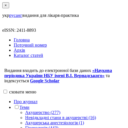
×
укр
рус
анг
видання для лікаря-практика
eISSN: 2411-8893
Головна
Поточний номер
Архів
Каталог статей
Видання входить до електронної бази даних
«Наукова
періодика України НБУ імені В.І. Вернадського»
та
індексується
Google Scholar
сховати
меню
Про журнал
Теми
Акушерство (277)
Невідкладні стани в акушерстві (16)
Акушерська анестезіологія (1)
Гінекологія (443)