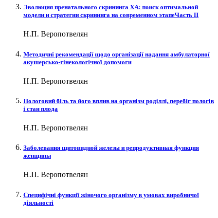
Эволюция пренатального скрининга ХА: поиск оптимальной
модели и стратегии скрининга на современном этапеЧасть ІІ
Н.П. Веропотвелян
Методичні рекомендації щодо організації надання амбулаторної
акушерсько-гінекологічної допомоги
Н.П. Веропотвелян
Пологовий біль та його вплив на організм роділлі, перебіг пологів
і стан плода
Н.П. Веропотвелян
Заболевания щитовидной железы и репродуктивная функция
женщины
Н.П. Веропотвелян
Специфічні функції жіночого організму в умовах виробничої
діяльності