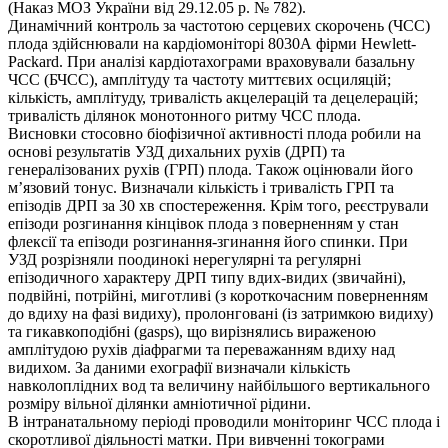
(Наказ МОЗ України від 29.12.05 р. № 782).
Динамічний контроль за частотою серцевих скорочень (ЧСС)
плода здійснювали на кардіомоніторі 8030А фірми Hewlett-
Packard. При аналізі кардіотахограми враховували базальну
ЧСС (БЧСС), амплітуду та частоту миттєвих осциляцій;
кількість, амплітуду, тривалість акцелерацій та децелерацій;
тривалість ділянок монотонного ритму ЧСС плода.
Висновки стосовно біофізичної активності плода робили на
основі результатів УЗД дихальних рухів (ДРП) та
генералізованих рухів (ГРП) плода. Також оцінювали його
м’язовий тонус. Визначали кількість і тривалість ГРП та
епізодів ДРП за 30 хв спостереження. Крім того, реєстрували
епізоди розгинання кінцівок плода з поверненням у стан
флексії та епізоди розгинання-згинання його спинки. При
УЗД розрізняли поодинокі нерегулярні та регулярні
епізодичного характеру ДРП типу вдих-видих (звичайні),
подвійні, потрійні, миготливі (з короткочасним поверненням
до вдиху на фазі видиху), пролонговані (із затримкою видиху)
та гикавкоподібні (gasps), що вирізнялись вираженою
амплітудою рухів діафрагми та переважанням вдиху над
видихом. За даними ехографії визначали кількість
навколоплідних вод та величину найбільшого вертикального
розміру вільної ділянки амніотичної рідини.
В інтранатальному періоді проводили моніторинг ЧСС плода і
скоротливої діяльності матки. При вивченні токограми