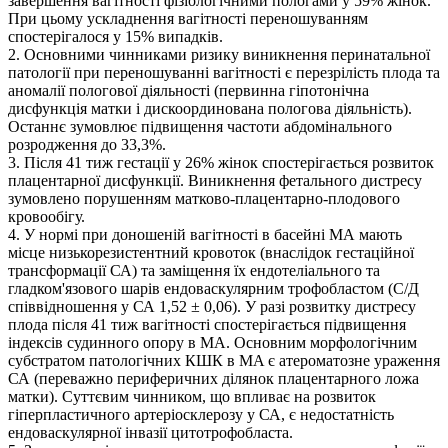
завершення вагітності фізіологічними пологами у 59% жінок.
При цьому ускладнення вагітності переношуванням
спостерігалося у 15% випадків.
2. Основними чинниками ризику виникнення перинатальної
патології при переношуванні вагітності є перезрілість плода та
аномалії пологової діяльності (первинна гіпотонічна
дисфункція матки і дискоординована пологова діяльність).
Останнє зумовлює підвищення частоти абдомінального
розродження до 33,3%.
3. Після 41 тиж гестації у 26% жінок спостерігається розвиток
плацентарної дисфункції. Виникнення фетального дистресу
зумовлено порушенням матково-плацентарно-плодового
кровообігу.
4. У нормі при доношеній вагітності в басейні МА мають
місце низькорезистентний кровоток (внаслідок гестаційної
трансформації СА) та заміщення їх ендотеліального та
гладком'язового шарів ендоваскулярним трофобластом (С/Д
співвідношення у СА 1,52 ± 0,06). У разі розвитку дистресу
плода після 41 тиж вагітності спостерігається підвищення
індексів судинного опору в МА. Основним морфологічним
субстратом патологічних КШК в MA є атероматозне ураження
СА (переважно периферичних ділянок плацентарного ложа
матки). Суттєвим чинником, що впливає на розвиток
гіперпластичного артеріосклерозу у СА, є недостатність
ендоваскулярної інвазії цитотрофобласта.