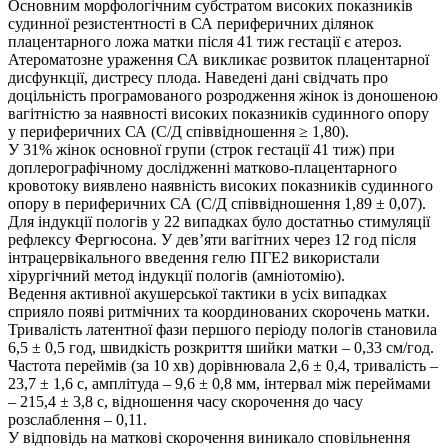
Основним морфологічним субстратом високих показників
судинної резистентності в СА периферичних ділянок
плацентарного ложа матки після 41 тиж гестації є атероз.
Атероматозне ураження СА викликає розвиток плацентарної
дисфункції, дистресу плода. Наведені дані свідчать про
доцільність програмованого розродження жінок із доношеною
вагітністю за наявності високих показників судинного опору
у периферичних СА (С/Д співвідношення ≥ 1,80).
У 31% жінок основної групи (строк гестації 41 тиж) при
доплерографічному дослідженні матково-плацентарного
кровотоку виявлено наявність високих показників судинного
опору в периферичних СА (С/Д співвідношення 1,89 ± 0,07).
Для індукції пологів у 22 випадках було достатньо стимуляції
рефлексу Фергюсона. У дев’яти вагітних через 12 год після
інтрацервікального введення гелю ПГЕ2 використали
хірургічний метод індукції пологів (амніотомію).
Ведення активної акушерської тактики в усіх випадках
сприяло появі ритмічних та координованих скорочень матки.
Тривалість латентної фази першого періоду пологів становила
6,5 ± 0,5 год, швидкість розкриття шийки матки – 0,33 см/год.
Частота переймів (за 10 хв) дорівнювала 2,6 ± 0,4, тривалість –
23,7 ± 1,6 с, амплітуда – 9,6 ± 0,8 мм, інтервал між переймами
– 215,4 ± 3,8 с, відношення часу скорочення до часу
розслаблення – 0,11.
У відповідь на маткові скорочення виникало сповільнення