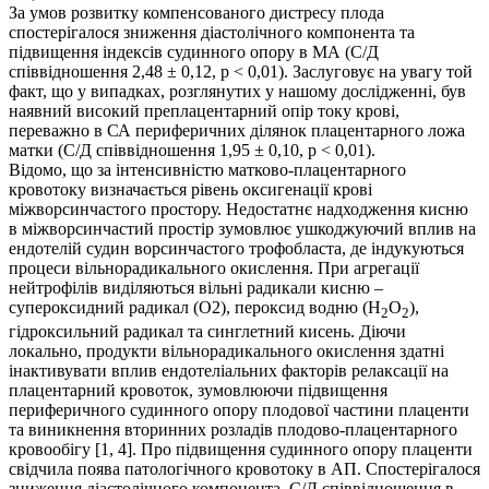
За умов розвитку компенсованого дистресу плода
спостерігалося зниження діастолічного компонента та
підвищення індексів судинного опору в МА (С/Д
співвідношення 2,48 ± 0,12, р < 0,01). Заслуговує на увагу той
факт, що у випадках, розглянутих у нашому дослідженні, був
наявний високий преплацентарний опір току крові,
переважно в СА периферичних ділянок плацентарного ложа
матки (С/Д співвідношення 1,95 ± 0,10, р < 0,01).
Відомо, що за інтенсивністю матково-плацентарного
кровотоку визначається рівень оксигенації крові
міжворсинчастого простору. Недостатнє надходження кисню
в міжворсинчастий простір зумовлює ушкоджуючий вплив на
ендотелій судин ворсинчастого трофобласта, де індукуються
процеси вільнорадикального окислення. При агрегації
нейтрофілів виділяються вільні радикали кисню –
супероксидний радикал (О2), пероксид водню (Н
О
),
2
2
гідроксильний радикал та синглетний кисень. Діючи
локально, продукти вільнорадикального окислення здатні
інактивувати вплив ендотеліальних факторів релаксації на
плацентарний кровоток, зумовлюючи підвищення
периферичного судинного опору плодової частини плаценти
та виникнення вторинних розладів плодово-плацентарного
кровообігу [1, 4]. Про підвищення судинного опору плаценти
свідчила поява патологічного кровотоку в АП. Спостерігалося
зниження діастолічного компонента, С/Д співвідношення в