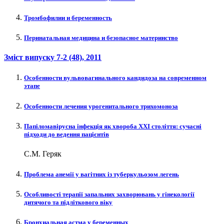
Тромбофилии и беременность
Перинатальная медицина и безопасное материнство
Зміст випуску
7-2 (48)
, 2011
Особенности вульвовагинального кандидоза на современном
этапе
Особенности лечения урогенитального трихомоноза
Папіломавірусна інфекція як хвороба XXI століття: сучасні
підходи до ведення пацієнтів
С.М. Геряк
Проблема анемії у вагітних із туберкульозом легень
Особливості терапії запальних захворювань у гінекології
дитячого та підліткового віку
Бронхиальная астма у беременных