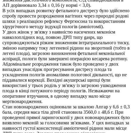
АП дорівнювало 3,34 ± 0,16 (у нормі < 3,0).
В усіх випадках розвитку фетального дистресу було здійснено
спробу провести розродження вагітних через природні родові
шляхи з реалізацією рефлексу Фергюсона та використанням
хірургічного методу індукції пологів (амніотомії).
У двох жінок у зв'язку з наявністю насичених меконієм
навколоплідних вод, появою ДРП типу gasps, що
супроводжуються різким зниженням інтратрахеального тиску,
зміною напрямку току легеневої рідини на зворотний (тобто в
легені плода), загрозою виникнення фетальної меконіальної
аспірації, пологи були завершені операцією кесарева розтину.
Абдомінальне розродження також було проведено у двох
випадках унаслідок прогресування дистресу плода та
ускладнення пологів аномаліями пологової діяльності, що не
піддавалися корекції. Вихідні акушерські щипці були
використані у трьох роділь у зв'язку із загрозою ушкодження
плода в кінці потужного періоду пологів. Незважаючи на
оперативне втручання, в одному випадку мало місце
мертвонародження.
Стан новонароджених оцінювали за шкалою Апгар у 6,6 ± 0,3
бала, середня маса тіла дітей становила 3560,0 ± 48,6 г. При
проведенні прямої ларингоскопії у двох новонароджених було
виявлено меконій за голосовими зв'язками. У цих випадках за
наявності густої консистенції амніотичної рідини мали місце