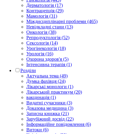
Дерматологія (17)
Контрацепція (29)
Мамологія (31)
Міждисциплінарні проблеми (465)
Невідкладні стани (13)
Онкологія (38)
Репродуктологія (52)
Сексологія (14)
Урогінекологія (18)
Урологія (16)
Охорона здоров'я (5)
Інтенсивна терапія (1)
Розділи
Актуальна тема (49)
Думка фахівця (24)
Лікарські монологи (1)
Лікарський практикум (20)
вакцинація (1)
Видатні сучасники (3)
Доказова медицина (3)
Записна книжка (21)
Зарубіжний досвід (22)
Інформаційне повідомлення (6)
Витоки (6)