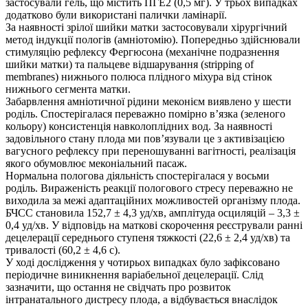
застосували гель, що містить ПГЕ2 (0,5 мг). У трьох випадках
додатково були використані палички ламінарії.
За наявності зрілої шийки матки застосовували хірургічний
метод індукції пологів (амніотомію). Попередньо здійснювали
стимуляцію рефлексу Фергюсона (механічне подразнення
шийки матки) та пальцеве відшарування (stripping of
membranes) нижнього полюса плідного міхура від стінок
нижнього сегмента матки.
Забарвлення амніотичної рідини меконієм виявлено у шести
роділь. Спостерігалася переважно помірно в’язка (зеленого
кольору) консистенція навколоплідних вод. За наявності
задовільного стану плода ми пов’язували це з активізацією
вагусного рефлексу при переношуванні вагітності, реалізація
якого обумовлює меконіальний пасаж.
Нормальна пологова діяльність спостерігалася у восьми
роділь. Вираженість реакції пологового стресу переважно не
виходила за межі адаптаційних можливостей організму плода.
БЧСС становила 152,7 ± 4,3 уд/хв, амплітуда осциляцій – 3,3 ±
0,4 уд/хв. У відповідь на маткові скорочення реєстрували ранні
децелерації середнього ступеня тяжкості (22,6 ± 2,4 уд/хв) та
тривалості (60,2 ± 4,6 с).
У ході дослідження у чотирьох випадках було зафіксовано
періодичне виникнення варіабельної децелерації. Слід
зазначити, що остання не свідчать про розвиток
інтранатального дистресу плода, а відбувається внаслідок