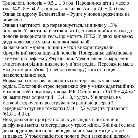
Тривалість пологів – 9,5 ± 1,3 год. Народилися діти з масою
тіла 3425,6 ± 54,2 г, оцінка за шкалою Апгар 7,6 ± 0,5 бала.
Ознак синдрому Беллентайна – Рунге у новонароджених не
виявлено.
Ознаки вагітності, що переношується, виникли у 13%
випадків. У шести пацієнток для підготовки шийки матки до
пологів використали гель, що містить ПГЕ2. У двох випадках
додатково застосували палички ламінарії.
За наявності «зрілої» шийки матки використовували
хірургічний метод індукції пологів. Попередньо здійснювали
стимуляцію рефлексу Фергюсона. Меконіальне забарвлення
амніотичної рідини виявлено у п’яти роділь. Переважно мала
місце помірно в'язка (зеленого кольору) консистенція
навколоплідних вод.
Нормальна пологова діяльність спостерігалась у восьми
роділь. Пологовий стрес переважно був у межах адаптаційних
можливостей організму плода. БЧСС становила 151,6 ± 4,4 уд/
хв, амплітуда осциляцій – 3,4 ± 0,4 уд/хв. У відповідь на
маткові скорочення реєструвалися ранні децелерації
середнього ступеня тяжкості (23,4 ± 2,2 уд/хв) та тривалості
(61,8 ± 4,3 с).
Незадовільний прогрес пологів унаслідок гіпотонічної
дисфункції матки спостерігався у трьох жінок. Клінічні ознаки
дискоординованої пологової діяльності мали місце у двох
випадках. У трьох пацієнток пологи були завершені шляхом