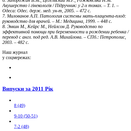
6. Запорожан В.М., Цегельский М.Р., Рожковська Н.М.
Акушерство і гінекологія / Підручник: у 2-х томах. – Т. 1. –
Одеса: Одес. держ. мед. ун-т, 2005. – 472 с.
7. Милованов А.П. Патология системы мать-плацента-плод:
руководство для врачей. – М.: Медицина, 1999. – 448 с.
8. Энкин М., Кейрс М., Нейлсон Д. Руководство по
эффективной помощи при беременности и рождении ребенка /
перевод с англ. под ред. А.В. Михайлова. – СПб.: Петрополис,
2003. – 482 с.
Наш журнал
у соцмережах:
Випуски за 2011 Рік
8 (49)
9-10 (50-51)
7-2 (48)