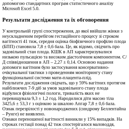
допомогою стандартних програм статистичного аналізу
Microsoft Excel 5.0.
Результати дослідження та їх обговорення
У контрольній групі спостереження, до якої ввійшли жінки з
неускладненим перебігом гестаційного процесу зі строком
вагітності 41 тиж, середня оцінка біофізичного профілю плода
(БПП) становила 7,8 ± 0,6 бала. Це, як відомо, свідчить про
задовільний стан плода. КШК в АП характеризувалися
низькою пульсацією та високим діастолічним компонентом. С/
Д співвідношення в АП – 2,27 ± 0,14. Основою надання
допомоги вагітним було застосування консервативно-
очікувальної тактики з проведенням моніторингу стану
функціональної системи мати-плацента-плід.
Результати дослідження свідчать, що у 59% вагітних протягом
найближчих 7-9 діб за умов задовільного стану плода
відбулися фізіологічні пологи, тривалість яких не
перевищувала 9,3 ± 1,2 год. Народилися діти масою тіла
3425,6 ± 53,3 г з оцінкою за шкалою Апгар 7,8 ± 0,6 бала.
Ознак перезрілості у новонароджених (синдрому Беллентайна
– Рунге) не виявлено.
Ознаки переношеної вагітності виникли у 15% випадків. На
строках гестації понад 42 тиж спостерігалося маловоддя,