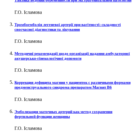
Тактика ведения беременности при экстрагенитальной патологии
Г.О. Ісламова
Тромбоемболія легеневої артерії при вагітності: складності
своєчасної діагностики та лікування
Г.О. Ісламова
Методичні рекомендації щодо організації надання амбулаторної
акушерсько-гінекологічної допомоги
Г.О. Ісламова
Коррекция дефицита магния у пациенток с различными формами
предменструального синдрома препаратом Магвит В6
Г.О. Ісламова
Эмболизация маточных артерий как метод сохранения
фертильной функции женщины
Г.О. Ісламова