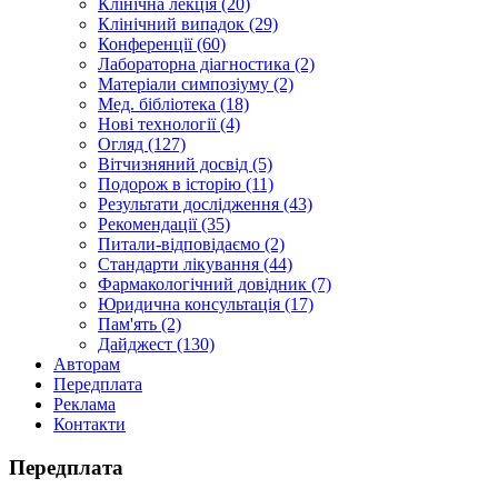
Клінічна лекція (20)
Клінічний випадок (29)
Конференції (60)
Лабораторна діагностика (2)
Матеріали симпозіуму (2)
Мед. бібліотека (18)
Нові технології (4)
Огляд (127)
Вітчизняний досвід (5)
Подорож в історію (11)
Результати дослідження (43)
Рекомендації (35)
Питали-відповідаємо (2)
Стандарти лікування (44)
Фармакологічний довідник (7)
Юридична консультація (17)
Пам'ять (2)
Дайджест (130)
Авторам
Передплата
Реклама
Контакти
Передплата