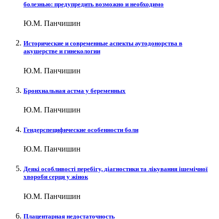
болезнью: предупредить возможно и необходимо
Ю.М. Панчишин
Исторические и современные аспекты аутодонорства в
акушерстве и гинекологии
Ю.М. Панчишин
Бронхиальная астма у беременных
Ю.М. Панчишин
Гендерспецифические особенности боли
Ю.М. Панчишин
Деякі особливості перебігу, діагностики та лікування ішемічної
хвороби серця у жінок
Ю.М. Панчишин
Плацентарная недостаточность