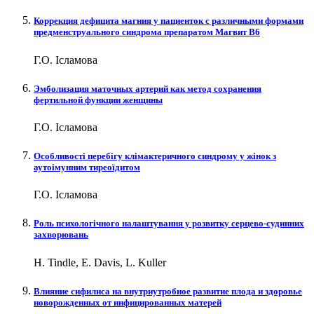
Коррекция дефицита магния у пациенток с различными формами
предменструального синдрома препаратом Магвит В6
Г.О. Ісламова
Эмболизация маточных артерий как метод сохранения
фертильной функции женщины
Г.О. Ісламова
Особливості перебігу клімактеричного синдрому у жінок з
аутоімунним тиреоїдитом
Г.О. Ісламова
Роль психологічного налаштування у розвитку серцево-судинних
захворювань
H. Tindle, E. Davis, L. Kuller
Влияние сифилиса на внутриутробное развитие плода и здоровье
новорожденных от инфицированных матерей