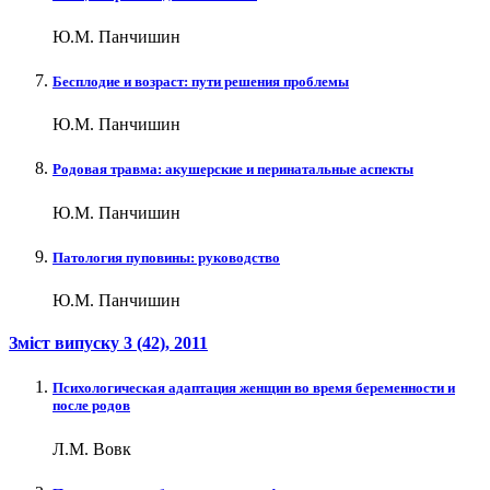
Ю.М. Панчишин
Бесплодие и возраст: пути решения проблемы
Ю.М. Панчишин
Родовая травма: акушерские и перинатальные аспекты
Ю.М. Панчишин
Патология пуповины: руководство
Ю.М. Панчишин
Зміст випуску
3 (42)
, 2011
Психологическая адаптация женщин во время беременности и
после родов
Л.М. Вовк