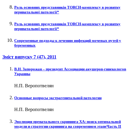
Роль основних представників TORCH-комплексу в розвитку
перинатальної патології*
Роль основних представників TORCH-комплексу в розвитку
перинатальної патології*
Современные подходы к лечению инфекций мочевых путей у
беременных
Зміст випуску
7 (47)
, 2011
В.Н. Запорожан – президент Ассоциации акушеров-гинекологов
Украины
Н.П. Веропотвелян
Основные вопросы экстрагенитальной патологии
Н.П. Веропотвелян
Эволюция пренатального скрининга ХА: поиск оптимальной
модели и стратегии скрининга на современном этапеЧасть ІІ