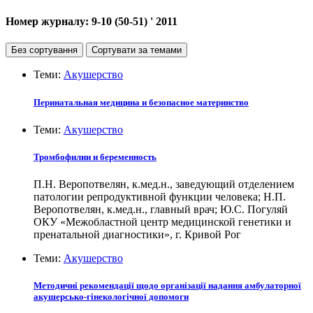
Номер журналу:
9-10 (50-51)
' 2011
Без сортування
Сортувати за темами
Теми:
Акушерство
Перинатальная медицина и безопасное материнство
Теми:
Акушерство
Тромбофилии и беременность
П.Н. Веропотвелян, к.мед.н., заведующий отделением
патологии репродуктивной функции человека; Н.П.
Веропотвелян, к.мед.н., главный врач; Ю.С. Погуляй
ОКУ «Межобластной центр медицинской генетики и
пренатальной диагностики», г. Кривой Рог
Теми:
Акушерство
Методичні рекомендації щодо організації надання амбулаторної
акушерсько-гінекологічної допомоги