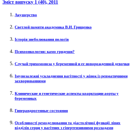
Зміст випуску
1 (40)
, 2011
Акушерство
Светлой памяти академика В.И. Грищенко
Історія знеболювання пологів
Психоонкология: камо грядеши?
Случай трихомоноза у беременной и ее новорожденной девочки
Імунозалежні ускладнення вагітності у жінок із ревматичними
захворюваннями
Клинические и генетические аспекты коарктации аорты у
беременных
Гиперандрогенные состояния
Особливості ремоделювання та діастолічної функції лівих
відділів серця у вагітних з гіпертензивними розладами