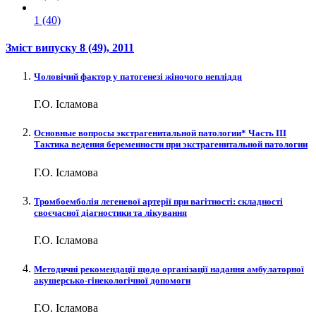
1 (40)
Зміст випуску
8 (49)
, 2011
Чоловічий фактор у патогенезі жіночого непліддя
Г.О. Ісламова
Основные вопросы экстрагенитальной патологии* Часть ІII
Тактика ведения беременности при экстрагенитальной патологии
Г.О. Ісламова
Тромбоемболія легеневої артерії при вагітності: складності
своєчасної діагностики та лікування
Г.О. Ісламова
Методичні рекомендації щодо організації надання амбулаторної
акушерсько-гінекологічної допомоги
Г.О. Ісламова