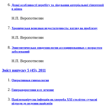
Деякі особливості перебігу та лікування артеріальної гіпертензії
в жінок
Н.П. Веропотвелян
Хроническая венозная недостаточность: взгляд на проблему
Н.П. Веропотвелян
Эпигенетическая эпидемиология ассоциированных с возрастом
заболеваний
Н.П. Веропотвелян
Зміст випуску
5 (45)
, 2011
Оперативная гинекология
Гиперандрогения и ее лечение
Папіломавірусна інфекція як хвороба XXI століття: сучасні
підходи до ведення пацієнтів