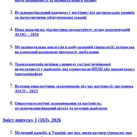
щодо поширеності та перинатального впливу
Вульвовагінальний кандидоз у вагітних: від акушерських ризиків
до патогенетично обґрунтованої терапії
Нова парадигма діагностики ендометріозу: огляд рекомендацій
ACOG – 2026
Мультимодальна аналгезія в амбулаторній гінекології: кеторолак
як ключовий компонент протоколу знеболення
Трансплантація печінки з приводу гострої печінкової
недостатності у пацієнтів, які отримували НПЗП або парацетамол
(ацетамінофен)
Ведення онкологічних захворювань під час вагітності: настанова
ASCO – 2025
Онкогематологічні захворювання та вагітність:
мультидисциплінарний підхід до ведення пацієнток
Зміст випуску
1 (163)
, 2026
Медичний канабіс в Україні: що має знати акушер-гінеколог про