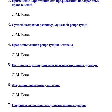
Применение карбетоцина для профилактики послеродовых
кровотечений
Л.М. Вовк
Сучасні напрямки розвитку імунології репродукції
Л.М. Вовк
Проблемы этики в репродукции человека
Л.М. Вовк
Патология щитовидной железы и менструальная функция
Л.М. Вовк
Лікування пневмоній у вагітних
Л.М. Вовк
Гендерные особенности в доказательной медицине