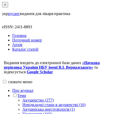
×
укр
рус
анг
видання для лікаря-практика
eISSN: 2411-8893
Головна
Поточний номер
Архів
Каталог статей
Видання входить до електронної бази даних
«Наукова
періодика України НБУ імені В.І. Вернадського»
та
індексується
Google Scholar
сховати
меню
Про журнал
Теми
Акушерство (277)
Невідкладні стани в акушерстві (16)
Акушерська анестезіологія (1)
Гінекологія (443)