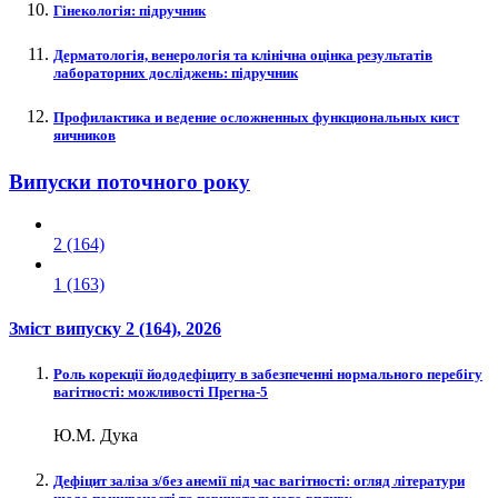
Гінекологія: підручник
Дерматологія, венерологія та клінічна оцінка результатів
лабораторних досліджень: підручник
Профилактика и ведение осложненных функциональных кист
яичников
Випуски поточного року
2 (164)
1 (163)
Зміст випуску
2 (164)
, 2026
Роль корекції йододефіциту в забезпеченні нормального перебігу
вагітності: можливості Прегна-5
Ю.М. Дука
Дефіцит заліза з/без анемії під час вагітності: огляд літератури