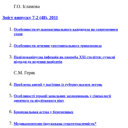
Г.О. Ісламова
Зміст випуску
7-2 (48)
, 2011
Особенности вульвовагинального кандидоза на современном
этапе
Особенности лечения урогенитального трихомоноза
Папіломавірусна інфекція як хвороба XXI століття: сучасні
підходи до ведення пацієнтів
С.М. Геряк
Проблема анемії у вагітних із туберкульозом легень
Особливості терапії запальних захворювань у гінекології
дитячого та підліткового віку
Бронхиальная астма у беременных
Медикаментозно-індукована гепатотоксичність*