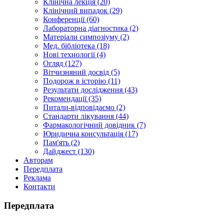
Клінічна лекція (20)
Клінічний випадок (29)
Конференції (60)
Лабораторна діагностика (2)
Матеріали симпозіуму (2)
Мед. бібліотека (18)
Нові технології (4)
Огляд (127)
Вітчизняний досвід (5)
Подорож в історію (11)
Результати дослідження (43)
Рекомендації (35)
Питали-відповідаємо (2)
Стандарти лікування (44)
Фармакологічний довідник (7)
Юридична консультація (17)
Пам'ять (2)
Дайджест (130)
Авторам
Передплата
Реклама
Контакти
Передплата