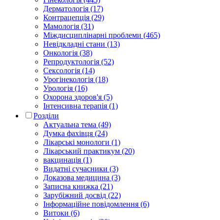
Дерматологія (17)
Контрацепція (29)
Мамологія (31)
Міждисциплінарні проблеми (465)
Невідкладні стани (13)
Онкологія (38)
Репродуктологія (52)
Сексологія (14)
Урогінекологія (18)
Урологія (16)
Охорона здоров'я (5)
Інтенсивна терапія (1)
Розділи
Актуальна тема (49)
Думка фахівця (24)
Лікарські монологи (1)
Лікарський практикум (20)
вакцинація (1)
Видатні сучасники (3)
Доказова медицина (3)
Записна книжка (21)
Зарубіжний досвід (22)
Інформаційне повідомлення (6)
Витоки (6)