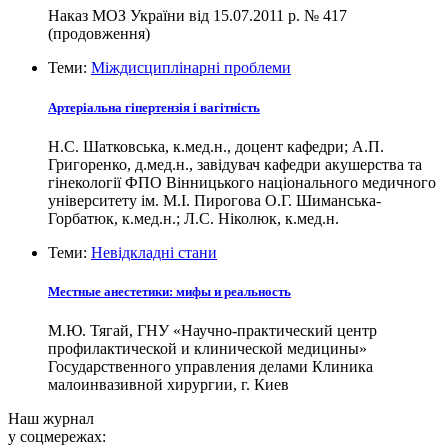
Наказ МОЗ України від 15.07.2011 р. № 417
(продовження)
Теми:
Міждисциплінарні проблеми
Артеріальна гіпертензія і вагітність
Н.С. Шатковська, к.мед.н., доцент кафедри; А.П.
Григоренко, д.мед.н., завідувач кафедри акушерства та
гінекології ФПО Вінницького національного медичного
університету ім. М.І. Пирогова О.Г. Шиманська-
Горбатюк, к.мед.н.; Л.С. Ніколюк, к.мед.н.
Теми:
Невідкладні стани
Местные анестетики: мифы и реальность
М.Ю. Тягай, ГНУ «Научно-практический центр
профилактической и клинической медицины»
Государственного управления делами Клиника
малоинвазивной хирургии, г. Киев
Наш журнал
у соцмережах: