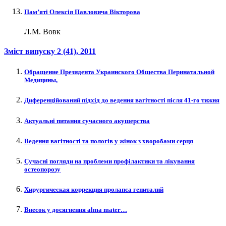
Пам’яті Олексія Павловича Вікторова
Л.М. Вовк
Зміст випуску
2 (41)
, 2011
Обращение Президента Украинского Общества Перинатальной
Медицины,
Диференційований підхід до ведення вагітності після 41-го тижня
Актуальні питання сучасного акушерства
Ведення вагітності та пологів у жінок з хворобами серця
Сучасні погляди на проблеми профілактики та лікування
остеопорозу
Хирургическая коррекция пролапса гениталий
Внесок у досягнення alma mater…