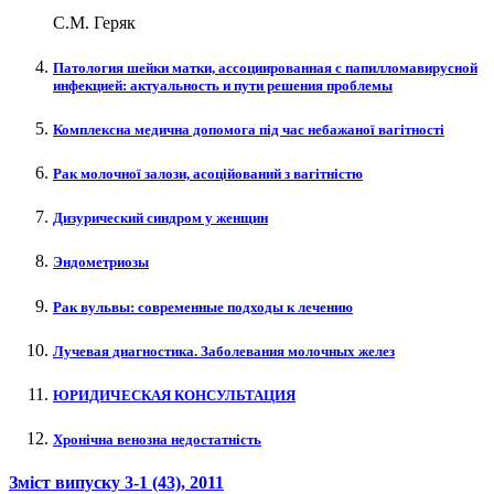
С.М. Геряк
Патология шейки матки, ассоциированная с папилломавирусной
инфекцией: актуальность и пути решения проблемы
Комплексна медична допомога під час небажаної вагітності
Рак молочної залози, асоційований з вагітністю
Дизурический синдром у женщин
Эндометриозы
Рак вульвы: современные подходы к лечению
Лучевая диагностика. Заболевания молочных желез
ЮРИДИЧЕСКАЯ КОНСУЛЬТАЦИЯ
Хронічна венозна недостатність
Зміст випуску
3-1 (43)
, 2011