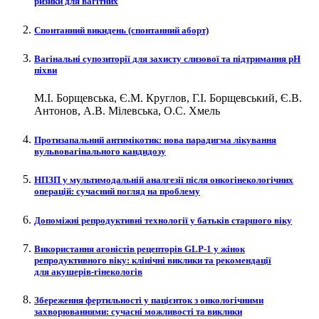
ризики для вагітних
Спонтанний викидень (спонтанний аборт)
Вагінальні супозиторії для захисту слизової та підтримання рН
піхви
М.І. Борщевська, Є.М. Круглов, Г.І. Борщевський, Є.В.
Антонов, А.В. Мілевська, О.С. Хмель
Протизапальний антимікотик: нова парадигма лікування
вульвовагінального кандидозу
НПЗП у мультимодальній аналгезії після онкогінекологічних
операцій: сучасний погляд на проблему
Допоміжні репродуктивні технології у батьків старшого віку
Використання агоністів рецепторів GLP‑1 у жінок
репродуктивного віку: клінічні виклики та рекомендації
для акушерів-гінекологів
Збереження фертильності у пацієнток з онкологічними
захворюваннями: сучасні можливості та виклики