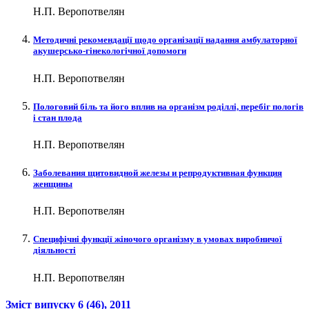
Н.П. Веропотвелян
Методичні рекомендації щодо організації надання амбулаторної
акушерсько-гінекологічної допомоги
Н.П. Веропотвелян
Пологовий біль та його вплив на організм роділлі, перебіг пологів
і стан плода
Н.П. Веропотвелян
Заболевания щитовидной железы и репродуктивная функция
женщины
Н.П. Веропотвелян
Специфічні функції жіночого організму в умовах виробничої
діяльності
Н.П. Веропотвелян
Зміст випуску
6 (46)
, 2011