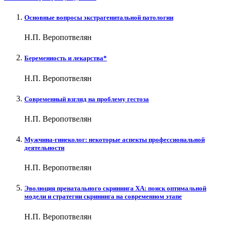
Основные вопросы экстрагенитальной патологии
Н.П. Веропотвелян
Беременность и лекарства*
Н.П. Веропотвелян
Современный взгляд на проблему гестоза
Н.П. Веропотвелян
Мужчина-гинеколог: некоторые аспекты профессиональной
деятельности
Н.П. Веропотвелян
Эволюция пренатального скрининга ХА: поиск оптимальной
модели и стратегии скрининга на современном этапе
Н.П. Веропотвелян