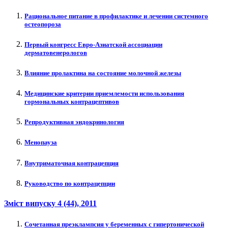
Рациональное питание в профилактике и лечении системного
остеопороза
Первый конгресс Евро-Азиатской ассоциации
дерматовенерологов
Влияние пролактина на состояние молочной железы
Медицинские критерии приемлемости использования
гормональных контрацептивов
Репродуктивная эндокринология
Менопауза
Внутриматочная контрацепция
Руководство по контрацепции
Зміст випуску
4 (44)
, 2011
Сочетанная преэклампсия у беременных с гипертонической