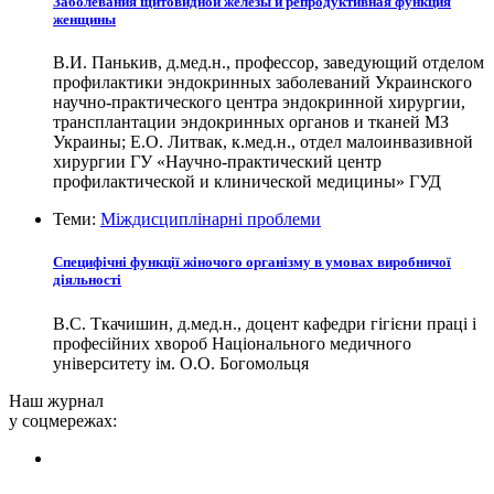
Заболевания щитовидной железы и репродуктивная функция
женщины
В.И. Панькив, д.мед.н., профессор, заведующий отделом
профилактики эндокринных заболеваний Украинского
научно-практического центра эндокринной хирургии,
трансплантации эндокринных органов и тканей МЗ
Украины; Е.О. Литвак, к.мед.н., отдел малоинвазивной
хирургии ГУ «Научно-практический центр
профилактической и клинической медицины» ГУД
Теми:
Міждисциплінарні проблеми
Специфічні функції жіночого організму в умовах виробничої
діяльності
В.С. Ткачишин, д.мед.н., доцент кафедри гігієни праці і
професійних хвороб Національного медичного
університету ім. О.О. Богомольця
Наш журнал
у соцмережах: