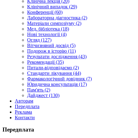
Клінічна лекція (20)
Клінічний випадок (29)
Конференції (60)
Лабораторна діагностика (2)
Матеріали симпозіуму (2)
Мед. бібліотека (18)
Нові технології (4)
Огляд (127)
Вітчизняний досвід (5)
Подорож в історію (11)
Результати дослідження (43)
Рекомендації (35)
Питали-відповідаємо (2)
Стандарти лікування (44)
Фармакологічний довідник (7)
Юридична консультація (17)
Пам'ять (2)
Дайджест (130)
Авторам
Передплата
Реклама
Контакти
Передплата