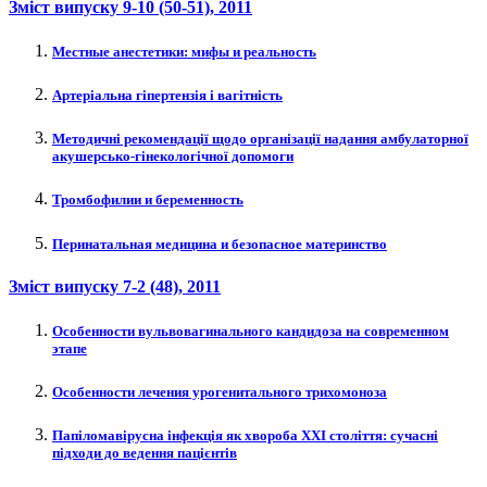
Зміст випуску
9-10 (50-51)
, 2011
Местные анестетики: мифы и реальность
Артеріальна гіпертензія і вагітність
Методичні рекомендації щодо організації надання амбулаторної
акушерсько-гінекологічної допомоги
Тромбофилии и беременность
Перинатальная медицина и безопасное материнство
Зміст випуску
7-2 (48)
, 2011
Особенности вульвовагинального кандидоза на современном
этапе
Особенности лечения урогенитального трихомоноза
Папіломавірусна інфекція як хвороба XXI століття: сучасні
підходи до ведення пацієнтів