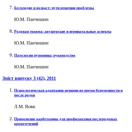
Бесплодие и возраст: пути решения проблемы
Ю.М. Панчишин
Родовая травма: акушерские и перинатальные аспекты
Ю.М. Панчишин
Патология пуповины: руководство
Ю.М. Панчишин
Зміст випуску
3 (42)
, 2011
Психологическая адаптация женщин во время беременности и
после родов
Л.М. Вовк
Применение карбетоцина для профилактики послеродовых
кровотечений