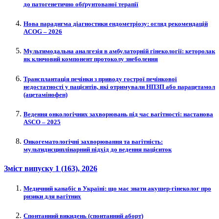
до патогенетично обґрунтованої терапії
Нова парадигма діагностики ендометріозу: огляд рекомендацій
ACOG – 2026
Мультимодальна аналгезія в амбулаторній гінекології: кеторолак
як ключовий компонент протоколу знеболення
Трансплантація печінки з приводу гострої печінкової
недостатності у пацієнтів, які отримували НПЗП або парацетамол
(ацетамінофен)
Ведення онкологічних захворювань під час вагітності: настанова
ASCO – 2025
Онкогематологічні захворювання та вагітність:
мультидисциплінарний підхід до ведення пацієнток
Зміст випуску
1 (163)
, 2026
Медичний канабіс в Україні: що має знати акушер-гінеколог про
ризики для вагітних
Спонтанний викидень (спонтанний аборт)