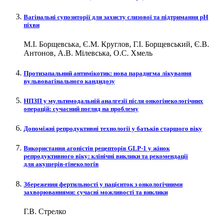
Вагінальні супозиторії для захисту слизової та підтримання рН
піхви
М.І. Борщевська, Є.М. Круглов, Г.І. Борщевський, Є.В.
Антонов, А.В. Мілевська, О.С. Хмель
Протизапальний антимікотик: нова парадигма лікування
вульвовагінального кандидозу
НПЗП у мультимодальній аналгезії після онкогінекологічних
операцій: сучасний погляд на проблему
Допоміжні репродуктивні технології у батьків старшого віку
Використання агоністів рецепторів GLP‑1 у жінок
репродуктивного віку: клінічні виклики та рекомендації
для акушерів-гінекологів
Збереження фертильності у пацієнток з онкологічними
захворюваннями: сучасні можливості та виклики
Г.В. Стрелко