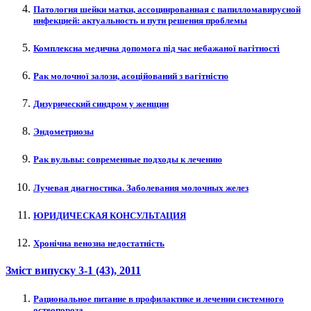
Патология шейки матки, ассоциированная с папилломавирусной
инфекцией: актуальность и пути решения проблемы
Комплексна медична допомога під час небажаної вагітності
Рак молочної залози, асоційований з вагітністю
Дизурический синдром у женщин
Эндометриозы
Рак вульвы: современные подходы к лечению
Лучевая диагностика. Заболевания молочных желез
ЮРИДИЧЕСКАЯ КОНСУЛЬТАЦИЯ
Хронічна венозна недостатність
Зміст випуску
3-1 (43)
, 2011
Рациональное питание в профилактике и лечении системного
остеопороза