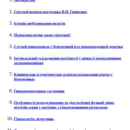
Светлой памяти академика В.И. Грищенко
Історія знеболювання пологів
Психоонкология: камо грядеши?
Случай трихомоноза у беременной и ее новорожденной девочки
Імунозалежні ускладнення вагітності у жінок із ревматичними
захворюваннями
Клинические и генетические аспекты коарктации аорты у
беременных
Гиперандрогенные состояния
Особливості ремоделювання та діастолічної функції лівих
відділів серця у вагітних з гіпертензивними розладами
Гінекологія: підручник