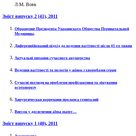
Л.М. Вовк
Зміст випуску
2 (41)
, 2011
Обращение Президента Украинского Общества Перинатальной
Медицины,
Диференційований підхід до ведення вагітності після 41-го тижня
Актуальні питання сучасного акушерства
Ведення вагітності та пологів у жінок з хворобами серця
Сучасні погляди на проблеми профілактики та лікування
остеопорозу
Хирургическая коррекция пролапса гениталий
Внесок у досягнення alma mater…
Зміст випуску
1 (40)
, 2011
Акушерство