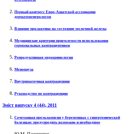
Первый конгресс Евро-Азиатской ассоциации
дерматовенерологов
Влияние пролактина на состояние молочной железы
Медицинские критерии приемлемости использования
гормональных контрацептивов
Репродуктивная эндокринология
Менопауза
Внутриматочная контрацепция
Руководство по контрацепции
Зміст випуску
4 (44)
, 2011
Сочетанная преэклампсия у беременных с гипертонической
болезнью: предупредить возможно и необходимо
Ю.М. Панчишин