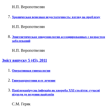
Н.П. Веропотвелян
Хроническая венозная недостаточность: взгляд на проблему
Н.П. Веропотвелян
Эпигенетическая эпидемиология ассоциированных с возрастом
заболеваний
Н.П. Веропотвелян
Зміст випуску
5 (45)
, 2011
Оперативная гинекология
Гиперандрогения и ее лечение
Папіломавірусна інфекція як хвороба XXI століття: сучасні
підходи до ведення пацієнтів
С.М. Геряк