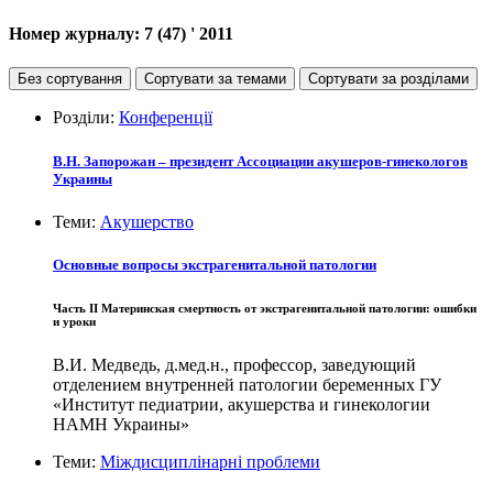
Номер журналу:
7 (47)
' 2011
Без сортування
Сортувати за темами
Сортувати за розділами
Розділи:
Конференції
В.Н. Запорожан – президент Ассоциации акушеров-гинекологов
Украины
Теми:
Акушерство
Основные вопросы экстрагенитальной патологии
Часть ІI Материнская смертность от экстрагенитальной патологии: ошибки
и уроки
В.И. Медведь, д.мед.н., профессор, заведующий
отделением внутренней патологии беременных ГУ
«Институт педиатрии, акушерства и гинекологии
НАМН Украины»
Теми:
Міждисциплінарні проблеми