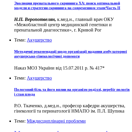
Эволюция пренатального скрининга ХА: поиск оптимальной
модели и стратегии скрининга на современном этапеЧасть ІІ
Н.П. Веропотвелян,
к.мед.н., главный врач ОКУ
«Межобластной центр медицинской генетики и
пренатальной диагностики», г. Кривой Рог
Теми:
Акушерство
Методичні рекомендації щодо організації надання амбулаторної
акушерсько-гінекологічної допомоги
Наказ МОЗ України від 15.07.2011 р. № 417*
Теми:
Акушерство
Пологовий біль та його вплив на організм роділлі, перебіг пологів
і стан плода
Р.О. Ткаченко, д.мед.н., професор кафедри акушерства,
гінекології та перинатології НМАПО ім. П.Л. Шупика
Теми:
Міждисциплінарні проблеми