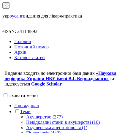
×
укр
рус
анг
видання для лікаря-практика
eISSN: 2411-8893
Головна
Поточний номер
Архів
Каталог статей
Видання входить до електронної бази даних
«Наукова
періодика України НБУ імені В.І. Вернадського»
та
індексується
Google Scholar
сховати
меню
Про журнал
Теми
Акушерство (277)
Невідкладні стани в акушерстві (16)
Акушерська анестезіологія (1)
Гінекологія (443)