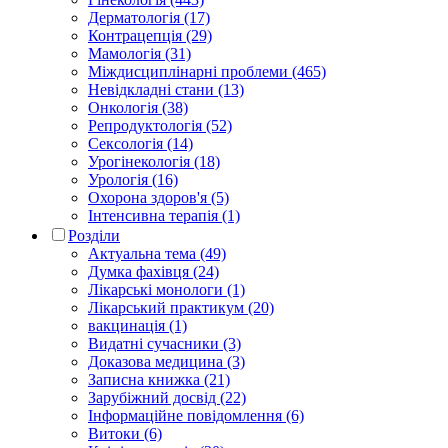
Дерматологія (17)
Контрацепція (29)
Мамологія (31)
Міждисциплінарні проблеми (465)
Невідкладні стани (13)
Онкологія (38)
Репродуктологія (52)
Сексологія (14)
Урогінекологія (18)
Урологія (16)
Охорона здоров'я (5)
Інтенсивна терапія (1)
Розділи
Актуальна тема (49)
Думка фахівця (24)
Лікарські монологи (1)
Лікарський практикум (20)
вакцинація (1)
Видатні сучасники (3)
Доказова медицина (3)
Записна книжка (21)
Зарубіжний досвід (22)
Інформаційне повідомлення (6)
Витоки (6)