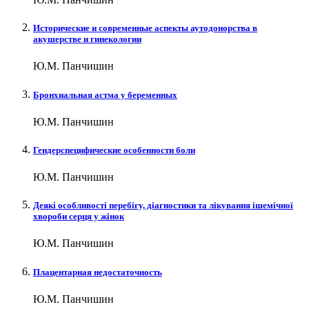
Исторические и современные аспекты аутодонорства в
акушерстве и гинекологии
Ю.М. Панчишин
Бронхиальная астма у беременных
Ю.М. Панчишин
Гендерспецифические особенности боли
Ю.М. Панчишин
Деякі особливості перебігу, діагностики та лікування ішемічної
хвороби серця у жінок
Ю.М. Панчишин
Плацентарная недостаточность
Ю.М. Панчишин