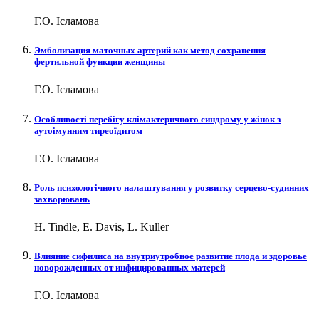
Г.О. Ісламова
Эмболизация маточных артерий как метод сохранения
фертильной функции женщины
Г.О. Ісламова
Особливості перебігу клімактеричного синдрому у жінок з
аутоімунним тиреоїдитом
Г.О. Ісламова
Роль психологічного налаштування у розвитку серцево-судинних
захворювань
H. Tindle, E. Davis, L. Kuller
Влияние сифилиса на внутриутробное развитие плода и здоровье
новорожденных от инфицированных матерей
Г.О. Ісламова