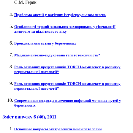
С.М. Геряк
Проблема анемії у вагітних із туберкульозом легень
Особливості терапії запальних захворювань у гінекології
дитячого та підліткового віку
Бронхиальная астма у беременных
Медикаментозно-індукована гепатотоксичність*
Роль основних представників TORCH-комплексу в розвитку
перинатальної патології*
Роль основних представників TORCH-комплексу в розвитку
перинатальної патології*
Современные подходы к лечению инфекций мочевых путей у
беременных
Зміст випуску
6 (46)
, 2011
Основные вопросы экстрагенитальной патологии