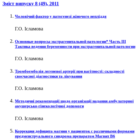
Зміст випуску
8 (49)
, 2011
Чоловічий фактор у патогенезі жіночого непліддя
Г.О. Ісламова
Основные вопросы экстрагенитальной патологии* Часть ІII
Тактика ведения беременности при экстрагенитальной патологии
Г.О. Ісламова
Тромбоемболія легеневої артерії при вагітності: складності
своєчасної діагностики та лікування
Г.О. Ісламова
Методичні рекомендації щодо організації надання амбулаторної
акушерсько-гінекологічної допомоги
Г.О. Ісламова
Коррекция дефицита магния у пациенток с различными формами
предменструального синдрома препаратом Магвит В6