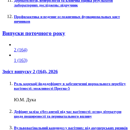
Дерматологія, венерологія та клінічна оцінка результатів
лабораторних досліджень: підручник
Профилактика и ведение осложненных функциональных кист
яичников
Випуски поточного року
2 (164)
1 (163)
Зміст випуску
2 (164)
, 2026
Роль корекції йододефіциту в забезпеченні нормального перебігу
вагітності: можливості Прегна-5
Ю.М. Дука
Дефіцит заліза з/без анемії під час вагітності: огляд літератури
щодо поширеності та перинатального впливу
Вульвовагінальний кандидоз у вагітних: від акушерських ризиків