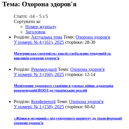
Тема:
Охорона здоров'я
Статті: -14 – 5 з 5
Сортувати за:
Номер журналу
Заголовок
Розділи:
Актуальна тема
Теми:
Охорона здоров'я
У номері:
№ 4 (161), 2025
сторінки:
28-30
Материнська смертність: аналіз глобальних тенденцій та
викликів охорони здоров’я
Розділи:
Рекомендації
Теми:
Охорона здоров'я
У номері:
№ 3 (160), 2025
сторінки:
12-14
Моніторинг здорового старіння в умовах війни: адаптація
рекомендацій ВООЗ до українських реалій
Розділи:
Конференції
Теми:
Охорона здоров'я
У номері:
№ 1 (158), 2025
сторінки:
60-62
«Жінки в медицині»: від гендерного паритету до трансформації
охорони здоров’я