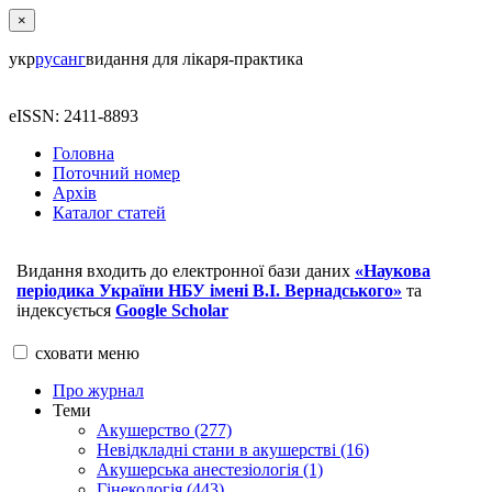
×
укр
рус
анг
видання для лікаря-практика
eISSN: 2411-8893
Головна
Поточний номер
Архів
Каталог статей
Видання входить до електронної бази даних
«Наукова
періодика України НБУ імені В.І. Вернадського»
та
індексується
Google Scholar
сховати
меню
Про журнал
Теми
Акушерство (277)
Невідкладні стани в акушерстві (16)
Акушерська анестезіологія (1)
Гінекологія (443)