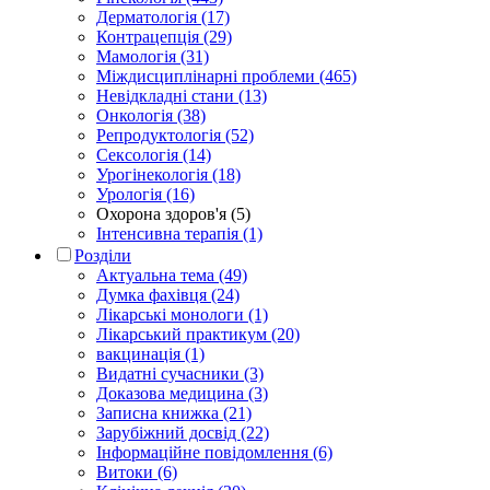
Дерматологія (17)
Контрацепція (29)
Мамологія (31)
Міждисциплінарні проблеми (465)
Невідкладні стани (13)
Онкологія (38)
Репродуктологія (52)
Сексологія (14)
Урогінекологія (18)
Урологія (16)
Охорона здоров'я (5)
Інтенсивна терапія (1)
Розділи
Актуальна тема (49)
Думка фахівця (24)
Лікарські монологи (1)
Лікарський практикум (20)
вакцинація (1)
Видатні сучасники (3)
Доказова медицина (3)
Записна книжка (21)
Зарубіжний досвід (22)
Інформаційне повідомлення (6)
Витоки (6)