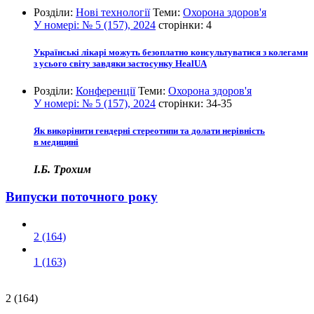
Розділи:
Нові технології
Теми:
Охорона здоров'я
У номері:
№ 5 (157), 2024
сторінки:
4
Українські лікарі можуть безоплатно консультуватися з колегами
з усього світу завдяки застосунку HealUA
Розділи:
Конференції
Теми:
Охорона здоров'я
У номері:
№ 5 (157), 2024
сторінки:
34-35
Як викорінити гендерні стереотипи та долати нерівність
в медицині
І.Б. Трохим
Випуски поточного року
2 (164)
1 (163)
2 (164)