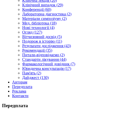
Клінічна лекція (20)
Клінічний випадок (29)
Конференції (60)
Лабораторна діагностика (2)
Матеріали симпозіуму (2)
Мед. бібліотека (18)
Нові технології (4)
Огляд (127)
Вітчизняний досвід (5)
Подорож в історію (11)
Результати дослідження (43)
Рекомендації (35)
Питали-відповідаємо (2)
Стандарти лікування (44)
Фармакологічний довідник (7)
Юридична консультація (17)
Пам'ять (2)
Дайджест (130)
Авторам
Передплата
Реклама
Контакти
Передплата