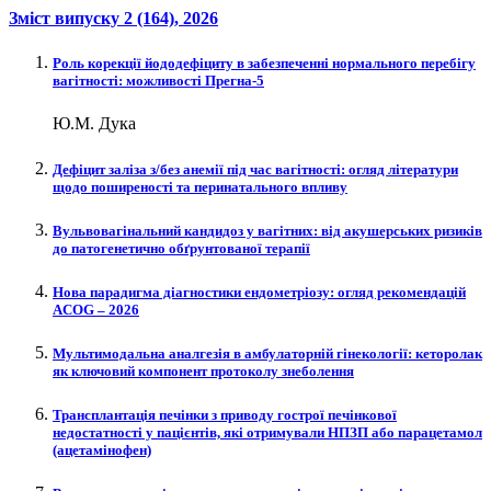
Зміст випуску
2 (164)
, 2026
Роль корекції йододефіциту в забезпеченні нормального перебігу
вагітності: можливості Прегна-5
Ю.М. Дука
Дефіцит заліза з/без анемії під час вагітності: огляд літератури
щодо поширеності та перинатального впливу
Вульвовагінальний кандидоз у вагітних: від акушерських ризиків
до патогенетично обґрунтованої терапії
Нова парадигма діагностики ендометріозу: огляд рекомендацій
ACOG – 2026
Мультимодальна аналгезія в амбулаторній гінекології: кеторолак
як ключовий компонент протоколу знеболення
Трансплантація печінки з приводу гострої печінкової
недостатності у пацієнтів, які отримували НПЗП або парацетамол
(ацетамінофен)