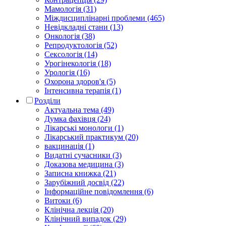
Мамологія (31)
Міждисциплінарні проблеми (465)
Невідкладні стани (13)
Онкологія (38)
Репродуктологія (52)
Сексологія (14)
Урогінекологія (18)
Урологія (16)
Охорона здоров'я (5)
Інтенсивна терапія (1)
Розділи
Актуальна тема (49)
Думка фахівця (24)
Лікарські монологи (1)
Лікарський практикум (20)
вакцинація (1)
Видатні сучасники (3)
Доказова медицина (3)
Записна книжка (21)
Зарубіжний досвід (22)
Інформаційне повідомлення (6)
Витоки (6)
Клінічна лекція (20)
Клінічний випадок (29)