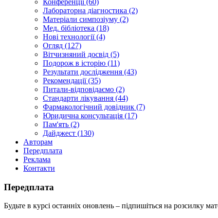
Конференції (60)
Лабораторна діагностика (2)
Матеріали симпозіуму (2)
Мед. бібліотека (18)
Нові технології (4)
Огляд (127)
Вітчизняний досвід (5)
Подорож в історію (11)
Результати дослідження (43)
Рекомендації (35)
Питали-відповідаємо (2)
Стандарти лікування (44)
Фармакологічний довідник (7)
Юридична консультація (17)
Пам'ять (2)
Дайджест (130)
Авторам
Передплата
Реклама
Контакти
Передплата
Будьте в курсі останніх оновлень – підпишіться на розсилку мат