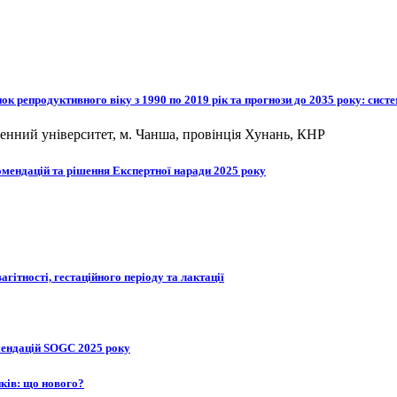
ок репродуктивного віку з 1990 по 2019 рік та прогнози до 2035 року: сист
вденний університет, м. Чанша, провінція Хунань, КНР
омендацій та рішення Експертної наради 2025 року
гітності, гестаційного періоду та лактації
мендацій SOGC 2025 року
иків: що нового?