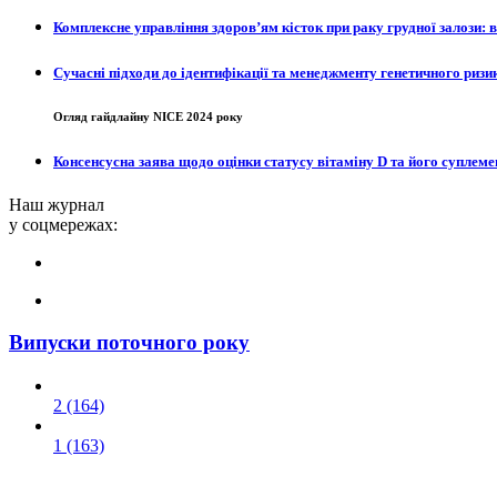
Комплексне управління здоров’ям кісток при раку грудної залози: 
Сучасні підходи до ідентифікації та менеджменту генетичного ризи
Огляд гайдлайну NICE 2024 року
Консенсусна заява щодо оцінки статусу вітаміну D та його суплемент
Наш журнал
у соцмережах:
Випуски поточного року
2 (164)
1 (163)