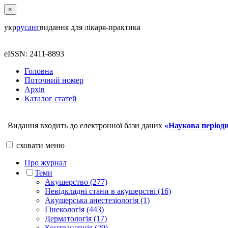
×
укр
рус
анг
видання для лікаря-практика
eISSN: 2411-8893
Головна
Поточний номер
Архів
Каталог статей
Видання входить до електронної бази даних
«Наукова періоди
сховати
меню
Про журнал
Теми
Акушерство (277)
Невідкладні стани в акушерстві (16)
Акушерська анестезіологія (1)
Гінекологія (443)
Дерматологія (17)
Контрацепція (29)