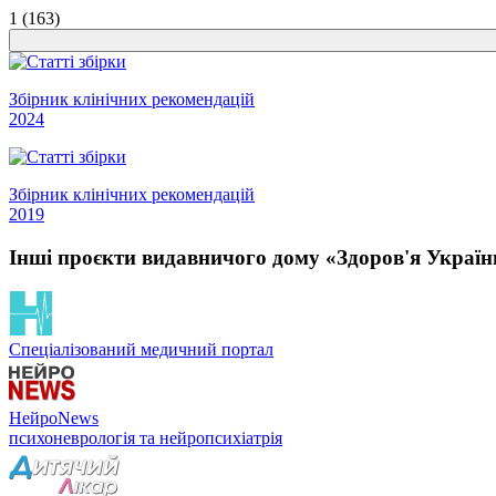
1 (163)
Збірник клінічних рекомендацій
2024
Збірник клінічних рекомендацій
2019
Інші проєкти видавничого дому «Здоров'я Україн
Спеціалізований медичний портал
НейроNews
психоневрологія та нейропсихіатрія