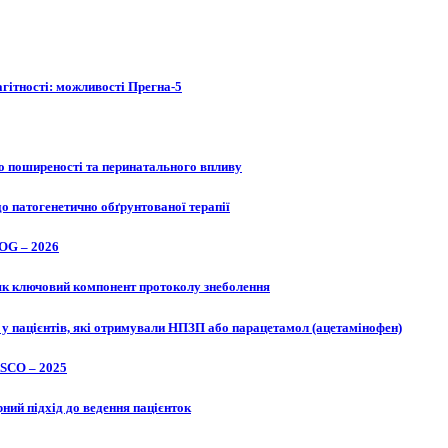
агітності: можливості Прегна-5
одо поширеності та перинатального впливу
о патогенетично обґрунтованої терапії
COG – 2026
 як ключовий компонент протоколу знеболення
і у пацієнтів, які отримували НПЗП або парацетамол (ацетамінофен)
ASCO – 2025
ний підхід до ведення пацієнток