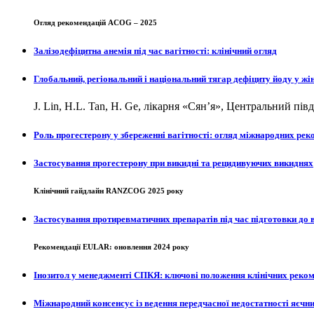
Огляд рекомендацій ACOG – 2025
Залізодефіцитна анемія під час вагітності: клінічний огляд
Глобальний, регіональний і національний тягар дефіциту йоду у жін
J. Lin, H.L. Tan, H. Ge, лікарня «Сян’я», Центральний пі
Роль прогестерону у збереженні вагітності: огляд міжнародних рек
Застосування прогестерону при викидні та рецидивуючих викиднях
Клінічний гайдлайн RANZCOG 2025 року
Застосування протиревматичних препаратів під час підготовки до ва
Рекомендації EULAR: оновлення 2024 року
Інозитол у менеджменті СПКЯ: ключові положення клінічних реко
Міжнародний консенсус із ведення передчасної недостатності яєчн