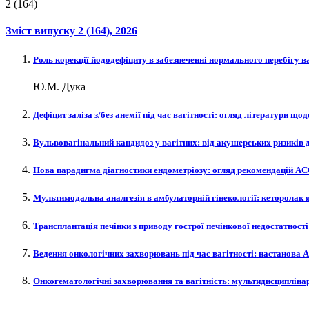
2 (164)
Зміст випуску
2 (164)
, 2026
Роль корекції йододефіциту в забезпеченні нормального перебігу в
Ю.М. Дука
Дефіцит заліза з/без анемії під час вагітності: огляд літератури щ
Вульвовагінальний кандидоз у вагітних: від акушерських ризиків д
Нова парадигма діагностики ендометріозу: огляд рекомендацій A
Мультимодальна аналгезія в амбулаторній гінекології: кеторолак
Трансплантація печінки з приводу гострої печінкової недостатност
Ведення онкологічних захворювань під час вагітності: настанова 
Онкогематологічні захворювання та вагітність: мультидисциплінар