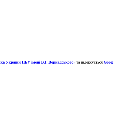
ка України НБУ імені В.І. Вернадського»
та індексується
Googl