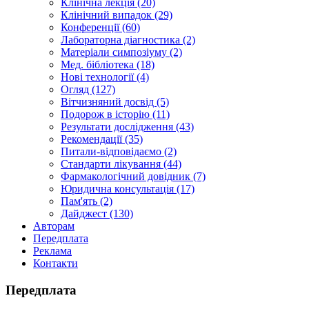
Клінічна лекція (20)
Клінічний випадок (29)
Конференції (60)
Лабораторна діагностика (2)
Матеріали симпозіуму (2)
Мед. бібліотека (18)
Нові технології (4)
Огляд (127)
Вітчизняний досвід (5)
Подорож в історію (11)
Результати дослідження (43)
Рекомендації (35)
Питали-відповідаємо (2)
Стандарти лікування (44)
Фармакологічний довідник (7)
Юридична консультація (17)
Пам'ять (2)
Дайджест (130)
Авторам
Передплата
Реклама
Контакти
Передплата