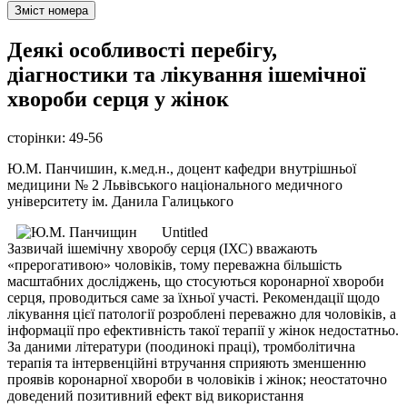
Зміст номера
Деякі особливості перебігу,
діагностики та лікування ішемічної
хвороби серця у жінок
сторінки:
49-56
Ю.М. Панчишин, к.мед.н., доцент кафедри внутрішньої
медицини № 2 Львівського національного медичного
університету ім. Данила Галицького
Untitled
Зазвичай ішемічну хворобу серця (ІХС) вважають
«прерогативою» чоловіків, тому переважна більшість
масштабних досліджень, що стосуються коронарної хвороби
серця, проводиться саме за їхньої участі. Рекомендації щодо
лікування цієї патології розроблені переважно для чоловіків, а
інформації про ефективність такої терапії у жінок недостатньо.
За даними літератури (поодинокі праці), тромболітична
терапія та інтервенційні втручання сприяють зменшенню
проявів коронарної хвороби в чоловіків і жінок; неостаточно
доведений позитивний ефект від використання