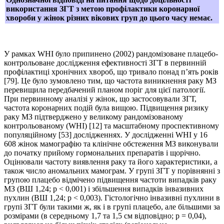
використання ЗГТ з метою профілактики коронарної
хвороби у жінок різних вікових груп до цього часу немає.
У рамках WHI було припинено (2002) рандомізоване плацебо-
контрольоване дослідження ефективності ЗГТ в первинній
профілактиці хронічних хвороб, що тривало понад п’ять років
[79]. Це було зумовлено тим, що частота виникнення раку МЗ
перевищила передбачений планом поріг для цієї патології.
При первинному аналізі у жінок, що застосовували ЗГТ,
частота коронарних подій була вищою. Підвищення ризику
раку МЗ підтверджено у великому рандомізованому
контрольованому (WHI) [12] та масштабному проспективному
популяційному [53] дослідженнях. У дослідженні WHI у 16
608 жінок мамографію та клінічне обстеження МЗ виконували
до початку прийому гормональних препаратів і щорічно.
Оцінювали частоту виявлення раку та його характеристики, а
також число аномальних мамограм. У групі ЗГТ у порівнянні з
групою плацебо відмічено підвищення частоти випадків раку
МЗ (ВШ 1,24; p < 0,001) і збільшення випадків інвазивних
пухлин (ВШ 1,24; p < 0,003). Гістологічно інвазивні пухлини в
групі ЗГТ були такими ж, як і в групі плацебо, але більшими за
розмірами (в середньому 1,7 та 1,5 см відповідно; р = 0,04),