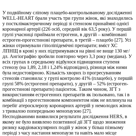
У подвійному сліпому плацебо-контрольованому дослідженні
WELL-HEART брали участь три групи жінок, які знаходились
у постклімактеричному періоді зі стенозом принаймні однієї
коронарної артерії (226 осіб, середній вік 63,5 року). У першій
групі учасниці приймали естрогени, в другій – комбіновані
естроген-прогестинові препарати, в третій – плацебо [27]. Усі
жінки отримували гіполіпідемічні препарати; вміст ХС
ЛПНЩ в крові у них підтримувався на рівні не вище 130 мг/
дл. Ангіографію зробили повторно через 3,3 року (медіана). У
всіх групах в середньому відбулося підвищення ступеня
стенозу (на 1,89, 2,18 і 1,24% відповідно), різниця між ними
була недостовірною. Кількість хворих із прогресуванням
стенозів становила: у групі контролю 41% (плацебо), у першій
групі 58% (естрогенні препарати), у другій – 52% (естроген-
прогестинові препарати) пацієнток. Таким чином, ЗГТ з
використанням естрогенних препаратів як ізольовано, так і в
комбінації з прогестиновим компонентом ніяк не вплинула на
перебіг атеросклерозу коронарних артерій у немолодих жінок
з тривалою попередньою менопаузою [27].
Несподіваними виявилися результати дослідження HERS, в
якому не було виявлено позитивної дії ЗГТ щодо зниження
ризику кардіоваскулярних подій у жінок у більш пізньому
періоді з часу настання менопаузи та навіть мало місце