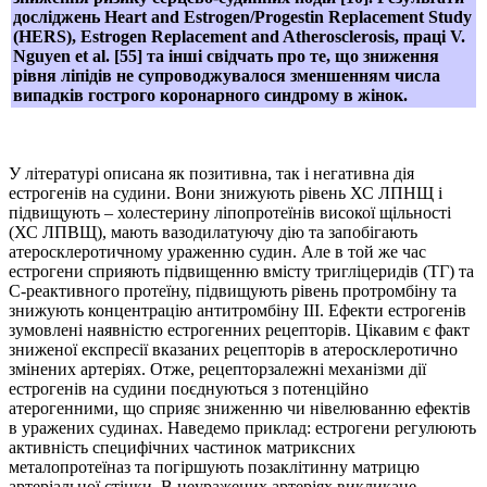
досліджень Heart and Estrogen/Progestin Replacement Study
(HERS), Estrogen Replacement and Atherosclerosis, праці V.
Nguyen et al. [55] та інші свідчать про те, що зниження
рівня ліпідів не супроводжувалося зменшенням числа
випадків гострого коронарного синдрому в жінок.
У літературі описана як позитивна, так і негативна дія
естрогенів на судини. Вони знижують рівень ХС ЛПНЩ і
підвищують – холестерину ліпопротеїнів високої щільності
(ХС ЛПВЩ), мають вазодилатуючу дію та запобігають
атеросклеротичному ураженню судин. Але в той же час
естрогени сприяють підвищенню вмісту тригліцеридів (ТГ) та
С-реактивного протеїну, підвищують рівень протромбіну та
знижують концентрацію антитромбіну ІІІ. Ефекти естрогенів
зумовлені наявністю естрогенних рецепторів. Цікавим є факт
зниженої експресії вказаних рецепторів в атеросклеротично
змінених артеріях. Отже, рецепторзалежні механізми дії
естрогенів на судини поєднуються з потенційно
атерогенними, що сприяє зниженню чи нівелюванню ефектів
в уражених судинах. Наведемо приклад: естрогени регулюють
активність специфічних частинок матриксних
металопротеїназ та погіршують позаклітинну матрицю
артеріальної стінки. В неуражених артеріях викликане