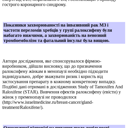
гострого коронарного синдрому.
Показники захворюваності на інвазивний рак МЗ і
частоти переломів хребців у групі ралоксифену були
набагато нижчими, а захворюваність на венозний
тромбоемболізм та фатальний інсульт була вищою.
Автори дослідження, яке спонсорувалося фірмою-
виробником, дійшли висновку, що до призначення
ралоксифену жінкам в менопаузі необхідно підходити
індивідуально, добре зважувати ризик і користь від
застосування препарату в кожному конкретному випадку.
Подібні дані отримані в дослідженнях Study of Tamoxifen And
Raloxifene (STAR). Вивчення ефектів ралоксифену (евісти) у
жінок у пременопаузі не проводилося
(http://www.israelmedicine.ru/breast-cancer/gland-
treatment/Raloxifene/).
Однозначної відповіді на питання щодо доцільності