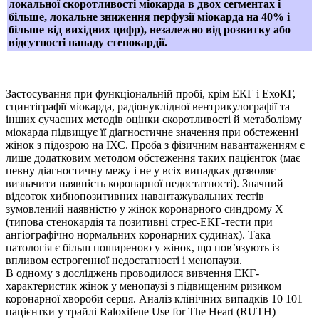
локальної скоротливості міокарда в двох сегментах і
більше, локальне зниження перфузії міокарда на 40% і
більше від вихідних цифр), незалежно від розвитку або
відсутності нападу стенокардії.
Застосування при функціональній пробі, крім ЕКГ і ЕхоКГ,
сцинтіграфії міокарда, радіонуклідної вентрикулографії та
інших сучасних методів оцінки скоротливості й метаболізму
міокарда підвищує її діагностичне значення при обстеженні
жінок з підозрою на ІХС. Проба з фізичним навантаженням є
лише додатковим методом обстеження таких пацієнток (має
певну діагностичну межу і не у всіх випадках дозволяє
визначити наявність коронарної недостатності). Значний
відсоток хибнопозитивних навантажувальних тестів
зумовлений наявністю у жінок коронарного синдрому Х
(типова стенокардія та позитивні стрес-ЕКГ-тести при
ангіографічно нормальних коронарних судинах). Така
патологія є більш поширеною у жінок, що пов’язують із
впливом естрогенної недостатності і менопаузи.
В одному з досліджень проводилося вивчення ЕКГ-
характеристик жінок у менопаузі з підвищеним ризиком
коронарної хвороби серця. Аналіз клінічних випадків 10 101
пацієнтки у трайлі Raloxifene Use for The Heart (RUTH)