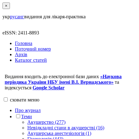
×
укр
рус
анг
видання для лікаря-практика
eISSN: 2411-8893
Головна
Поточний номер
Архів
Каталог статей
Видання входить до електронної бази даних
«Наукова
періодика України НБУ імені В.І. Вернадського»
та
індексується
Google Scholar
сховати
меню
Про журнал
Теми
Акушерство (277)
Невідкладні стани в акушерстві (16)
Акушерська анестезіологія (1)
Гінекологія (443)