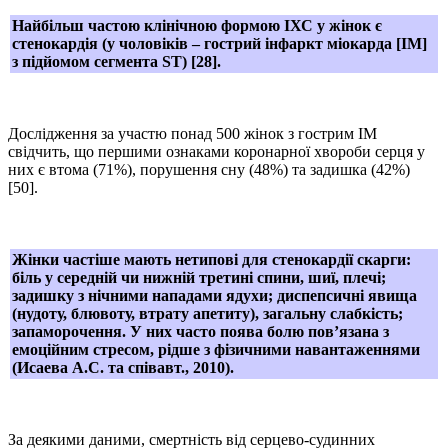
Найбільш частою клінічною формою ІХС у жінок є
стенокардія (у чоловіків – гострий інфаркт міокарда [ІМ]
з підйомом сегмента ST) [28].
Дослідження за участю понад 500 жінок з гострим ІМ
свідчить, що першими ознаками коронарної хвороби серця у
них є втома (71%), порушення сну (48%) та задишка (42%)
[50].
Жінки частіше мають нетипові для стенокардії скарги:
біль у середній чи нижній третині спини, шиї, плечі;
задишку з нічними нападами ядухи; диспепсичні явища
(нудоту, блювоту, втрату апетиту), загальну слабкість;
запаморочення. У них часто поява болю пов’язана з
емоційним стресом, рідше з фізичними навантаженнями
(Исаева А.С. та співавт., 2010).
За деякими даними, смертність від серцево-судинних