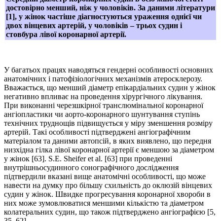
достовірно менший, ніж у чоловіків. За даними літератури
[1], у жінок частіше діагностуються ураження однієї чи
двох вінцевих артерій, у чоловіків – трьох судин і
стовбура лівої коронарної артерії.
У багатьох працях наводяться гендерні особливості основних
анатомічних і патофізіологічних механізмів атеросклерозу.
Вважається, що менший діаметр епікардіальних судин у жінок
негативно впливає на проведення хірургічного лікування.
При виконанні черезшкірної транслюмінальної коронарної
ангіопластики чи аорто-коронарного шунтування ступінь
технічних труднощів підвищується у міру зменшення розміру
артерій. Такі особливості підтверджені ангіографічним
матеріалом та даними автопсій, в яких виявлено, що передня
низхідна гілка лівої коронарної артерії є меншою за діаметром
у жінок [63]. S.E. Sheifer et al. [63] при проведенні
внутрішньосудинного сонографічного дослідження
підтвердили вказані вище анатомічні особливості, що може
навести на думку про більшу схильність до оклюзій вінцевих
судин у жінок. Швидке прогресування коронарної хвороби в
них може зумовлюватися меншими кількістю та діаметром
колатеральних судин, що також підтверджено ангіографією [5,
35, 62].