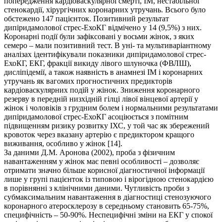
попередження кардіоваскулярної смерті, ІМ, нестабільної
стенокардії, хірургічних коронарних утручань. Всього було
обстежено 147 пацієнток. Позитивний результат
дипіридамолової стрес-ЕхоКГ відмічено у 14 (9,5%) з них.
Коронарні події були зафіксовані у восьми жінок, з яких
семеро – мали позитивний тест. В уні- та мультиваріантному
аналізах ідентифікували показники дипіридамолової стрес-
ЕхоКГ, ЕКГ, фракції викиду лівого шлуночка (ФВЛШ),
дисліпідемії, а також наявність в анамнезі ІМ і коронарних
утручань як вагомих прогностичних предикторів
кардіоваскулярних подій у жінок. Зниження коронарного
резерву в передній низхідній гілці лівої вінцевої артерії у
жінок і чоловіків з грудним болем і нормальними результатами
дипіридамолової стрес-ЕхоКГ асоціюється з помітним
підвищенням ризику розвитку ІХС, у той час як збережений
кровоток через вказану артерію є предиктором кращого
виживання, особливо у жінок [14].
За даними Д.М. Аронова (2002), проба з фізичним
навантаженням у жінок має певні особливості – дозволяє
отримати значно більше корисної діагностичної інформації
лише у групі пацієнток із типовою і вірогідною стенокардією
в порівнянні з клінічними даними. Чутливість проби з
субмаксимальним навантаження в діагностиці стенозуючого
коронарного атеросклерозу в середньому становить 65-75%,
специфічність – 50-90%. Неспецифічні зміни на ЕКГ у спокої