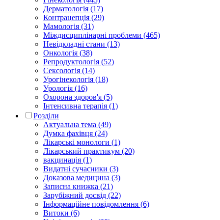
Дерматологія (17)
Контрацепція (29)
Мамологія (31)
Міждисциплінарні проблеми (465)
Невідкладні стани (13)
Онкологія (38)
Репродуктологія (52)
Сексологія (14)
Урогінекологія (18)
Урологія (16)
Охорона здоров'я (5)
Інтенсивна терапія (1)
Розділи
Актуальна тема (49)
Думка фахівця (24)
Лікарські монологи (1)
Лікарський практикум (20)
вакцинація (1)
Видатні сучасники (3)
Доказова медицина (3)
Записна книжка (21)
Зарубіжний досвід (22)
Інформаційне повідомлення (6)
Витоки (6)