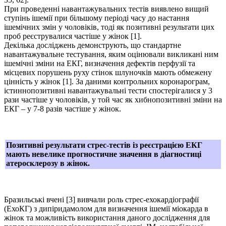
При проведенні навантажувальних тестів виявлено вищий
ступінь ішемії при більшому періоді часу до настання
ішемічних змін у чоловіків, тоді як позитивні результати цих
проб реєструвалися частіше у жінок [1].
Декілька досліджень демонструють, що стандартне
навантажувальне тестування, яким оцінювали викликані ним
ішемічні зміни на ЕКГ, визначення дефектів перфузії та
місцевих порушень руху стінок шлуночків мають обмежену
цінність у жінок [1]. За даними контрольних коронарограм,
істиннопозитивні навантажувальні тести спостерігалися у 3
рази частіше у чоловіків, у той час як хибнопозитивні зміни на
ЕКГ – у 7-8 разів частіше у жінок.
Позитивні результати стрес-тестів із реєстрацією ЕКГ
мають невелике прогностичне значення в діагностиці
атеросклерозу в жінок.
Бразильські вчені [3] вивчали роль стрес-ехокардіографії
(ЕхоКГ) з дипіридамолом для визначення ішемії міокарда в
жінок та можливість використання даного дослідження для