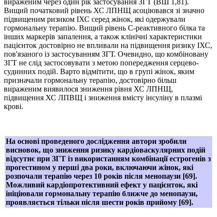
вираженим через один рік застосування ЗГТ (ВШ 1,81).
Вищий початковий рівень ХС ЛПНЩ асоціювався зі значно
підвищеним ризиком ІХС серед жінок, які одержували
гормональну терапію. Вищий рівень С-реактивного білка та
інших маркерів запалення, а також клінічні характеристики
пацієнток достовірно не впливали на підвищення ризику ІХС,
пов'язаного із застосуванням ЗГТ. Очевидно, що комбіновану
ЗГТ не слід застосовувати з метою попередження серцево-
судинних подій. Варто відмітити, що в групі жінок, яким
призначали гормональну терапію, достовірно більш
вираженим виявилося зниження рівня ХС ЛПНЩ,
підвищення ХС ЛПВЩ і зниження вмісту інсуліну в плазмі
крові.
На основі проведеного дослідження автори зробили
висновок, що зниження ризику кардіоваскулярних подій
відсутнє при ЗГТ із використанням комбінації естрогенів з
прогестином у перші два роки, включаючи жінок, які
розпочали терапію через 10 років після менопаузи [69].
Можливий кардіопротективний ефект у пацієнток, які
ініціювали гормональну терапію ближче до менопаузи,
проявляється тільки після шести років прийому [69].