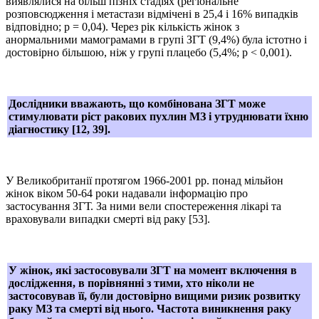
виявлялися на більш пізніх стадіях (регіональне
розповсюдження і метастази відмічені в 25,4 і 16% випадків
відповідно; р = 0,04). Через рік кількість жінок з
анормальними мамограмами в групі ЗГТ (9,4%) була істотно і
достовірно більшою, ніж у групі плацебо (5,4%; p < 0,001).
Дослідники вважають, що комбінована ЗГТ може
стимулювати ріст ракових пухлин МЗ і утруднювати їхню
діагностику [12, 39].
У Великобританії протягом 1966-2001 рр. понад мільйон
жінок віком 50-64 роки надавали інформацію про
застосування ЗГТ. За ними вели спостереження лікарі та
враховували випадки смерті від раку [53].
У жінок, які застосовували ЗГТ на момент включення в
дослідження, в порівнянні з тими, хто ніколи не
застосовував її, були достовірно вищими ризик розвитку
раку МЗ та смерті від нього. Частота виникнення раку