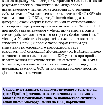
в жінок підвищують вірогідність отримання хибнопозитивних
результатів проби з навантаженням. Якщо проба з
навантаженням у пацієнток не доведена до отримання
субмаксимальної частоти серцевих скорочень (ЧСС) (85% від
максимальної) або ЕКГ-критеріїв ішемії міокарда, то
диференціювати хворих із незміненими та стенозованими
коронарними артеріями практично неможливо. Зміни на ЕКГ
при пробі з навантаженням у жінок, що не мають проявів
стенокардії, не є доказом наявності у них безбольової ішемії
міокарда. У пацієнток із кардіалгією наявність зниження
сегмента ST при цій пробі є малоінформативним для
визначення як коронарного атеросклерозу, так і
вазоспастичної стенокардії або синдрому X. Найважливішою
діагностичною ознакою наявності ІХС у жінок при пробі з
навантаженням є ішемічне зниження сегмента ST на 1 мм і
більше з одночасним виникненням нападу стенокардії при
невеликих значеннях ЧСС та при низькій толерантності до
фізичного навантаження.
Существуют данные, свидетельствующие о том, что на
фоне Проба з фізичним навантаженням у жінок може
вважатися позитивною лише за наявності об’єктивних
ознак ішемії міокарда (зміни на ЕКГ, порушення