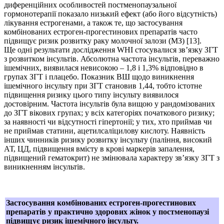
диференційних особливостей постменопаузальної
гормонотерапії показало низький ефект (або його відсутність)
лікування естрогенами, а також те, що застосування
комбінованих естроген-прогестинових препаратів часто
підвищує ризик розвитку раку молочної залози (МЗ) [13].
Ще одні результати дослідження WHI стосувалися зв’язку ЗГТ
з розвитком інсультів. Абсолютна частота інсультів, переважно
ішемічних, виявилася невисокою – 1,8 і 1,3% відповідно в
групах ЗГТ і плацебо. Показник ВШ щодо виникнення
ішемічного інсульту при ЗГТ становив 1,44, тобто істотне
підвищення ризику цього типу інсульту виявилося
достовірним. Частота інсультів була вищою у рандомізованих
до ЗГТ вікових групах; у всіх категоріях початкового ризику;
за наявності чи відсутності гіпертонії; у тих, хто приймав чи
не приймав статини, ацетилсаліцилову кислоту. Наявність
інших чинників ризику розвитку інсульту (паління, високий
АТ, ЦД, підвищення вмісту в крові маркерів запалення,
підвищений гематокрит) не змінювала характеру зв’язку ЗГТ з
виникненням інсультів.
Застосування комбінованих естроген-прогестинових
препаратів у практично здорових жінок у постменопаузі
підвищує ризик ішемічного інсульту.