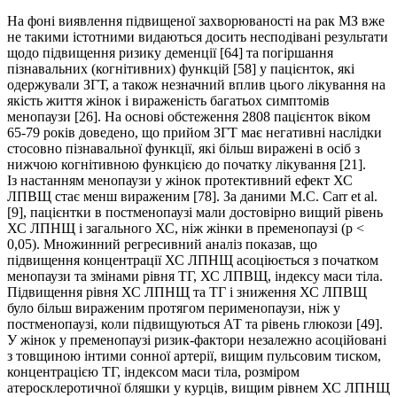
На фоні виявлення підвищеної захворюваності на рак МЗ вже
не такими істотними видаються досить несподівані результати
щодо підвищення ризику деменції [64] та погіршання
пізнавальних (когнітивних) функцій [58] у пацієнток, які
одержували ЗГТ, а також незначний вплив цього лікування на
якість життя жінок і вираженість багатьох симптомів
менопаузи [26]. На основі обстеження 2808 пацієнток віком
65-79 років доведено, що прийом ЗГТ має негативні наслідки
стосовно пізнавальної функції, які більш виражені в осіб з
нижчою когнітивною функцією до початку лікування [21].
Із настанням менопаузи у жінок протективний ефект ХС
ЛПВЩ стає менш вираженим [78]. За даними М.С. Carr et al.
[9], пацієнтки в постменопаузі мали достовірно вищий рівень
ХС ЛПНЩ і загального ХС, ніж жінки в пременопаузі (р <
0,05). Множинний регресивний аналіз показав, що
підвищення концентрації ХС ЛПНЩ асоціюється з початком
менопаузи та змінами рівня ТГ, ХС ЛПВЩ, індексу маси тіла.
Підвищення рівня ХС ЛПНЩ та ТГ і зниження ХС ЛПВЩ
було більш вираженим протягом перименопаузи, ніж у
постменопаузі, коли підвищуються АТ та рівень глюкози [49].
У жінок у пременопаузі ризик-фактори незалежно асоційовані
з товщиною інтими сонної артерії, вищим пульсовим тиском,
концентрацією ТГ, індексом маси тіла, розміром
атеросклеротичної бляшки у курців, вищим рівнем ХС ЛПНЩ