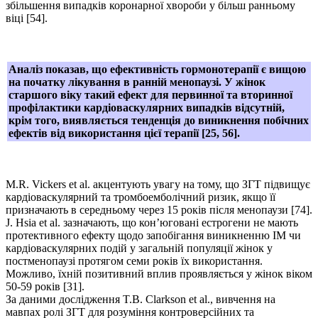
збільшення випадків коронарної хвороби у більш ранньому
віці [54].
Аналіз показав, що ефективність гормонотерапії є вищою
на початку лікування в ранній менопаузі. У жінок
старшого віку такий ефект для первинної та вторинної
профілактики кардіоваскулярних випадків відсутній,
крім того, виявляється тенденція до виникнення побічних
ефектів від використання цієї терапії [25, 56].
M.R. Vickers et al. акцентують увагу на тому, що ЗГТ підвищує
кардіоваскулярний та тромбоемболічний ризик, якщо її
призначають в середньому через 15 років після менопаузи [74].
J. Hsia еt al. зазначають, що кон’юговані естрогени не мають
протективного ефекту щодо запобігання виникненню ІМ чи
кардіоваскулярних подій у загальній популяції жінок у
постменопаузі протягом семи років їх використання.
Можливо, їхній позитивний вплив проявляється у жінок віком
50-59 років [31].
За даними дослідження T.B. Clarkson еt al., вивчення на
мавпах ролі ЗГТ для розуміння контроверсійних та