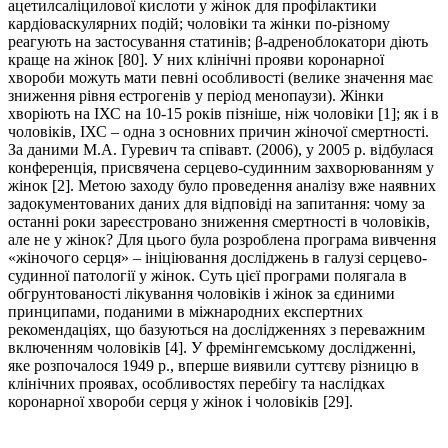
ацетилсаліцилової кислоти у жінок для профілактики
кардіоваскулярних подій; чоловіки та жінки по-різному
реагують на застосування статинів; β-адреноблокатори діють
краще на жінок [80]. У них клінічні прояви коронарної
хвороби можуть мати певні особливості (велике значення має
зниження рівня естрогенів у період менопаузи). Жінки
хворіють на ІХС на 10-15 років пізніше, ніж чоловіки [1]; як і в
чоловіків, ІХС – одна з основних причин жіночої смертності.
За даними М.А. Гуревич та співавт. (2006), у 2005 р. відбулася
конференція, присвячена серцево-судинним захворюванням у
жінок [2]. Метою заходу було проведення аналізу вже наявних
задокументованих даних для відповіді на запитання: чому за
останні роки зареєстровано зниження смертності в чоловіків,
але не у жінок? Для цього була розроблена програма вивчення
«жіночого серця» – ініціювання досліджень в галузі серцево-
судинної патології у жінок. Суть цієї програми полягала в
обгрунтованості лікування чоловіків і жінок за єдиними
принципами, поданими в міжнародних експертних
рекомендаціях, що базуються на дослідженнях з переважним
включенням чоловіків [4]. У фремінгемському дослідженні,
яке розпочалося 1949 р., вперше виявили суттєву різницю в
клінічних проявах, особливостях перебігу та наслідках
коронарної хвороби серця у жінок і чоловіків [29].