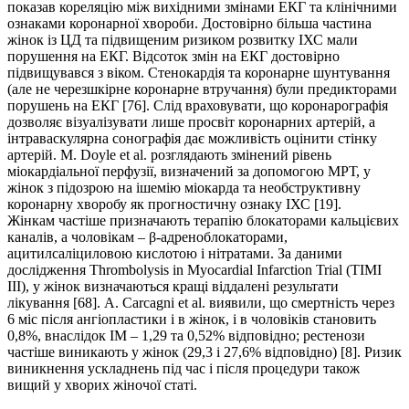
показав кореляцію між вихідними змінами ЕКГ та клінічними
ознаками коронарної хвороби. Достовірно більша частина
жінок із ЦД та підвищеним ризиком розвитку ІХС мали
порушення на ЕКГ. Відсоток змін на ЕКГ достовірно
підвищувався з віком. Стенокардія та коронарне шунтування
(але не черезшкірне коронарне втручання) були предикторами
порушень на ЕКГ [76]. Слід враховувати, що коронарографія
дозволяє візуалізувати лише просвіт коронарних артерій, а
інтраваскулярна сонографія дає можливість оцінити стінку
артерій. M. Doyle et al. розглядають змінений рівень
міокардіальної перфузії, визначений за допомогою МРТ, у
жінок з підозрою на ішемію міокарда та необструктивну
коронарну хворобу як прогностичну ознаку ІХС [19].
Жінкам частіше призначають терапію блокаторами кальцієвих
каналів, а чоловікам – β-адреноблокаторами,
ацитилсаліциловою кислотою і нітратами. За даними
дослідження Thrombolysis in Myocardial Infarction Trial (TIMI
III), у жінок визначаються кращі віддалені результати
лікування [68]. A. Carcagni et al. виявили, що смертність через
6 міс після ангіопластики і в жінок, і в чоловіків становить
0,8%, внаслідок ІМ – 1,29 та 0,52% відповідно; рестенози
частіше виникають у жінок (29,3 і 27,6% відповідно) [8]. Ризик
виникнення ускладнень під час і після процедури також
вищий у хворих жіночої статі.