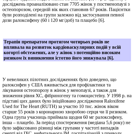
досліджень проаналізовано стан 7705 жінок у постменопаузі з
остеопорозом, середній вік яких становив 67 років. Пацієнтки
були розподілені на групи залежно від застосування певної
дози ралоксифену (60 і 120 мг/доб) та плацебо [6].
Терапія препаратом протягом чотирьох років не
впливала на розвиток кардіоваскулярних подій у всій
когорті обстежених, але у жінок з потенційно високим
ризиком їх виникнення істотно його знижувала [6].
У невеликих пілотних дослідженнях було доведено, що
ралоксифен у США вживається для профілактики та
лікування остеопорозу в жінок у менопаузі, а також для
зниження рівня ХС, фібриногену та гомоцистеїну. У 1998 р. на
підставі цих даних було ініційовано дослідження Raloxifene
Used for The Heart (RUTH) за участю 10 тис. жінок віком
старше 55 років з коронарною хворобою серця чи її ризиком.
Одна група учасниць приймала щодня 60 мг ралоксифену,
інша – плацебо. За період спостереження (медіана 5,6 року) не
було зафіксовано різниці між групами у частоті випадків
смерті від ІХС, нефатального ІМ, госпіталізацій з приводу