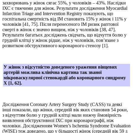
захворювань у жінок сягає 55%, у чоловіків – 43%. Наслідки
ІХС є тяжчими для жінок. Результати дослідження Myocardial
Infarction Triage and Intervention Registry показують, що
госпітальна смертність від ІМ становить 15% у жінок і 11% у
чоловіків [41, 75]. Після перенесеного ІМ ризик раптової
смерті в жінок є значно вищим, ніж у чоловіків [38, 47].
Результати багатьох досліджень свідчать, що відчуття болю у
грудній клітці у жінок рідше, ніж у чоловіків, пов’язане з
розвитком обструктивного коронарного стенозу [1].
У жінок з відсутністю доведеного ураження вінцевих
артерій можлива клінічна картина так званої
мікроваскулярної стенокардії або коронарного синдрому
Х [1, 62].
Дослідження Coronary Artery Surgery Study (CASS) та деякі
інші показали, що жінки, середній вік яких становив 54 роки,
з відчуттям болю у грудній клітці мали нижчу ймовірність
виявлення обструктивної ІХС при коронарографії, ніж
чоловіки. Дослідженням Women’s Ischemiа Syndrome Evaluation
(WISE) теж доведено, що у більшості жінок (середній вік 59 ±