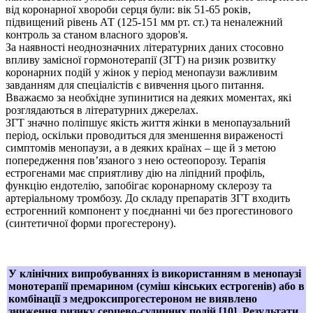
від коронарної хвороби серця були: вік 51-65 років,
підвищений рівень АТ (125-151 мм рт. ст.) та неналежний
контроль за станом власного здоров'я.
За наявності неоднозначних літературних даних стосовно
впливу замісної гормонотерапії (ЗГТ) на ризик розвитку
коронарних подій у жінок у період менопаузи важливим
завданням для спеціалістів є вивчення цього питання.
Вважаємо за необхідне зупинитися на деяких моментах, які
розглядаються в літературних джерелах.
ЗГТ значно поліпшує якість життя жінки в менопаузальний
період, оскільки проводиться для зменшення вираженості
симптомів менопаузи, а в деяких країнах – ще й з метою
попередження пов’язаного з нею остеопорозу. Терапія
естрогенами має сприятливу дію на ліпідний профіль,
функцію ендотелію, запобігає коронарному склерозу та
артеріальному тромбозу. До складу препаратів ЗГТ входить
естрогенний компонент у поєднанні чи без прогестинового
(синтетичної форми прогестерону).
У клінічних випробуваннях із використанням в менопаузі
монотерапії премарином (суміш кінських естрогенів) або в
комбінації з медроксипрогестероном не виявлено
зниження ризику серцево-судинних подій [10]. Результати