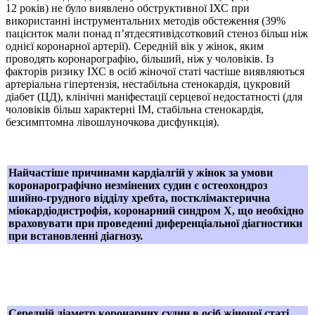
12 років) не було виявлено обструктивної ІХС при
використанні інструментальних методів обстеження (39%
пацієнток мали понад п’ятдесятивідсотковий стеноз більш ніж
однієї коронарної артерії). Середній вік у жінок, яким
проводять коронарографію, більший, ніж у чоловіків. Із
факторів ризику ІХС в осіб жіночої статі частіше виявляються
артеріальна гіпертензія, нестабільна стенокардія, цукровий
діабет (ЦД), клінічні маніфестації серцевої недостатності (для
чоловіків більш характерні ІМ, стабільна стенокардія,
безсимптомна лівошлуночкова дисфункція).
Найчастіше причинами кардіалгій у жінок за умови
коронарографічно незмінених судин є остеохондроз
шийно-грудного відділу хребта, постклімактерична
міокардіодистрофія, коронарний синдром Х, що необхідно
враховувати при проведенні диференціальної діагностики
при встановленні діагнозу.
Середній діаметр коронарних судин в осіб жіночої статі