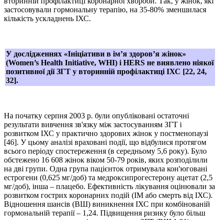
вторинній профілактиці коронарної хвороби. Так, у жінок, які
застосовували гормональну терапію, на 35-80% зменшилася
кількість ускладнень ІХС.
У дослідженнях «Ініціативи в ім’я здоров’я жінок»
(Women’s Health Initiative, WHI) і HERS не виявлено ніякої
позитивної дії ЗГТ у вторинній профілактиці ІХС [22, 24,
32].
На початку серпня 2003 р. були опубліковані остаточні
результати вивчення зв'язку між застосуванням ЗГТ і
розвитком ІХС у практично здорових жінок у постменопаузі
[46]. У цьому аналізі враховані події, що відбулися протягом
всього періоду спостереження (в середньому 5,6 року). Було
обстежено 16 608 жінок віком 50-79 років, яких розподілили
на дві групи. Одна група пацієнток отримувала кон'юговані
естрогени (0,625 мг/доб) та медроксипрогестерону ацетат (2,5
мг/доб), інша – плацебо. Ефективність лікування оцінювали за
розвитком гострих коронарних подій (ІМ або смерть від ІХС).
Відношення шансів (ВШ) виникнення ІХС при комбінованій
гормональній терапії – 1,24. Підвищення ризику було більш