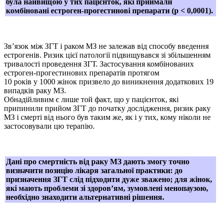
була найвищою у тих пацієнток, які приймали
комбіновані естроген-прогестинові препарати (р < 0,0001).
Зв’язок між ЗГТ і раком МЗ не залежав від способу введення
естрогенів. Ризик цієї патології підвищувався зі збільшенням
тривалості проведення ЗГТ. Застосування комбінованих
естроген-прогестинових препаратів протягом
10 років у 1000 жінок призвело до виникнення додаткових 19
випадків раку МЗ.
Обнадійливим є лише той факт, що у пацієнток, які
припинили прийом ЗГТ до початку дослідження, ризик раку
МЗ і смерті від нього був таким же, як і у тих, кому ніколи не
застосовували цю терапію.
Дані про смертність від раку МЗ дають змогу точно
визначити позицію лікаря загальної практики: до
призначення ЗГТ слід підходити дуже зважено; для жінок,
які мають проблеми зі здоров’ям, зумовлені менопаузою,
необхідно знаходити альтернативні рішення.