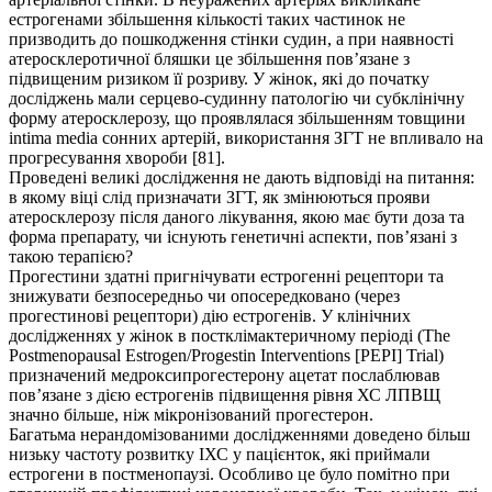
естрогенами збільшення кількості таких частинок не
призводить до пошкодження стінки судин, а при наявності
атеросклеротичної бляшки це збільшення пов’язане з
підвищеним ризиком її розриву. У жінок, які до початку
досліджень мали серцево-судинну патологію чи субклінічну
форму атеросклерозу, що проявлялася збільшенням товщини
intima media сонних артерій, використання ЗГТ не впливало на
прогресування хвороби [81].
Проведені великі дослідження не дають відповіді на питання:
в якому віці слід призначати ЗГТ, як змінюються прояви
атеросклерозу після даного лікування, якою має бути доза та
форма препарату, чи існують генетичні аспекти, пов’язані з
такою терапією?
Прогестини здатні пригнічувати естрогенні рецептори та
знижувати безпосередньо чи опосередковано (через
прогестинові рецептори) дію естрогенів. У клінічних
дослідженнях у жінок в постклімактеричному періоді (The
Postmenopausal Estrogen/Progestin Interventions [PEPI] Trial)
призначений медроксипрогестерону ацетат послаблював
пов’язане з дією естрогенів підвищення рівня ХС ЛПВЩ
значно більше, ніж мікронізований прогестерон.
Багатьма нерандомізованими дослідженнями доведено більш
низьку частоту розвитку ІХС у пацієнток, які приймали
естрогени в постменопаузі. Особливо це було помітно при