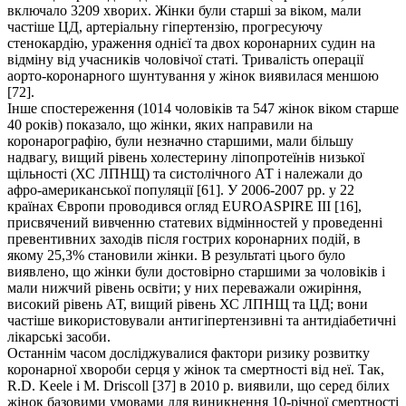
включало 3209 хворих. Жінки були старші за віком, мали
частіше ЦД, артеріальну гіпертензію, прогресуючу
стенокардію, ураження однієї та двох коронарних судин на
відміну від учасників чоловічої статі. Тривалість операції
аорто-коронарного шунтування у жінок виявилася меншою
[72].
Інше спостереження (1014 чоловіків та 547 жінок віком старше
40 років) показало, що жінки, яких направили на
коронарографію, були незначно старшими, мали більшу
надвагу, вищий рівень холестерину ліпопротеїнів низької
щільності (ХС ЛПНЩ) та систолічного АТ і належали до
афро-американської популяції [61]. У 2006-2007 рр. у 22
країнах Європи проводився огляд EUROASPIRE III [16],
присвячений вивченню статевих відмінностей у проведенні
превентивних заходів після гострих коронарних подій, в
якому 25,3% становили жінки. В результаті цього було
виявлено, що жінки були достовірно старшими за чоловіків і
мали нижчий рівень освіти; у них переважали ожиріння,
високий рівень АТ, вищий рівень ХС ЛПНЩ та ЦД; вони
частіше використовували антигіпертензивні та антидіабетичні
лікарські засоби.
Останнім часом досліджувалися фактори ризику розвитку
коронарної хвороби серця у жінок та смертності від неї. Так,
R.D. Keele і М. Driscoll [37] в 2010 р. виявили, що серед білих
жінок базовими умовами для виникнення 10-річної смертності