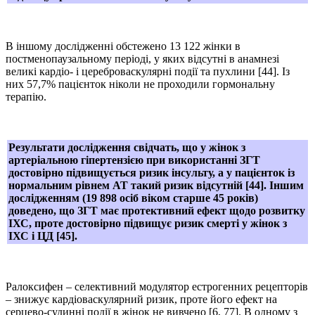
В іншому дослідженні обстежено 13 122 жінки в
постменопаузальному періоді, у яких відсутні в анамнезі
великі кардіо- і цереброваскулярні події та пухлини [44]. Із
них 57,7% пацієнток ніколи не проходили гормональну
терапію.
Результати дослідження свідчать, що у жінок з
артеріальною гіпертензією при використанні ЗГТ
достовірно підвищується ризик інсульту, а у пацієнток із
нормальним рівнем АТ такий ризик відсутній [44]. Іншим
дослідженням (19 898 осіб віком старше 45 років)
доведено, що ЗГТ має протективний ефект щодо розвитку
ІХС, проте достовірно підвищує ризик смерті у жінок з
ІХС і ЦД [45].
Ралоксифен – селективний модулятор естрогенних рецепторів
– знижує кардіоваскулярний ризик, проте його ефект на
серцево-судинні події в жінок не вивчено [6, 77]. В одному з