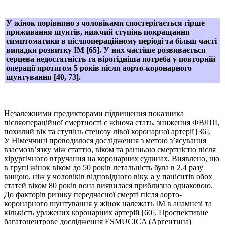
У жінок порівняно з чоловіками спостерігається гірше
приживання шунтів, нижчий ступінь покращання
симптоматики в післяопераційному періоді та більш часті
випадки розвитку ІМ [65]. У них частіше розвивається
серцева недостатність та вірогідніша потреба у повторній
операції протягом 5 років після аорто-коронарного
шунтування [40, 73].
Незалежними предикторами підвищення показника
післяопераційної смертності є жіноча стать, зниження ФВЛШ,
похилий вік та ступінь стенозу лівої коронарної артерії [36].
У Німеччині проводилося дослідження з метою з’ясування
взаємозв’язку між статтю, віком та ранньою смертністю після
хірургічного втручання на коронарних судинах. Виявлено, що
в групі жінок віком до 50 років летальність була в 2,4 разу
вищою, ніж у чоловіків відповідного віку, а у пацієнтів обох
статей віком 80 років вона виявилася приблизно однаковою.
До факторів ризику передчасної смерті після аорто-
коронарного шунтування у жінок належать ІМ в анамнезі та
кількість уражених коронарних артерій [60]. Проспективне
багатоцентрове дослідження ESMUCICA (Аргентина)