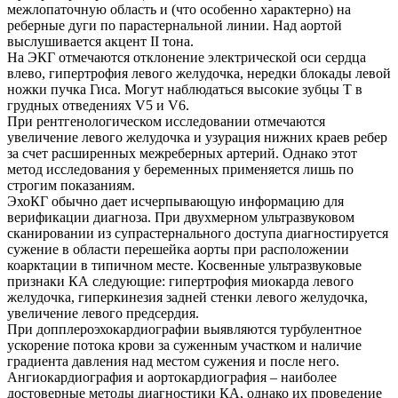
межлопаточную область и (что особенно характерно) на
реберные дуги по парастернальной линии. Над аортой
выслушивается акцент ІІ тона.
На ЭКГ отмечаются отклонение электрической оси сердца
влево, гипертрофия левого желудочка, нередки блокады левой
ножки пучка Гиса. Могут наблюдаться высокие зубцы Т в
грудных отведениях V5 и V6.
При рентгенологическом исследовании отмечаются
увеличение левого желудочка и узурация нижних краев ребер
за счет расширенных межреберных артерий. Однако этот
метод исследования у беременных применяется лишь по
строгим показаниям.
ЭхоКГ обычно дает исчерпывающую информацию для
верификации диагноза. При двухмерном ультразвуковом
сканировании из супрастернального доступа диагностируется
сужение в области перешейка аорты при расположении
коарктации в типичном месте. Косвенные ультразвуковые
признаки КА следующие: гипертрофия миокарда левого
желудочка, гиперкинезия задней стенки левого желудочка,
увеличение левого предсердия.
При допплероэхокардиографии выявляются турбулентное
ускорение потока крови за суженным участком и наличие
градиента давления над местом сужения и после него.
Ангиокардиография и аортокардиография – наиболее
достоверные методы диагностики КА, однако их проведение