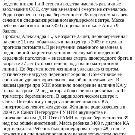
родственников І и ІІ степени родства имелись различные
заболевания ССС, случаев внезапной смерти не отмечалось.
Родоразрешена на сроке беременности 38 нед путем кесарева
сечения в специализированном акушерском центре. Масса
ребенка женского пола 3350 г, оценка по шкале Апгар 9
баллов.
Пробанд Александра П., в возрасте 23 лет, первобеременная
на сроке 21 нед, обратилась в наш центр в 2009 г. с целью
прогноза потомства. При изучении семейного анамнеза в
родословной пациентки установлен случай врожденной
сердечной патологии – внезапная смерть двоюродного брата в
возрасте 27 лет (вторая степень родства по материнской
линии). До беременности женщина увлекалась спортом,
физическую нагрузку переносит хорошо. Объективное ее
состояние удовлетворительное, жалоб не предъявляет. В
нашем центре при УЗИ возникло подозрение наличия КА у
плода на сроке 22 нед, которая более четко проявилась в III
триместре беременности. В кардиологическом центре г.
Санкт-Петербурга у плода установлен диагноз: КА,
гипертрофия левого желудочка. Женщина родоразрешена в
2009 г. в Санкт-Петербурге ГУ НИИ акушерства и
гинекологии им. Д.О. Отта РАМН на сроке беременности 39
нед под общей анестезией. Масса ребенка 3400 г, диагноз КА
подтвердился. Ребенок был проперирован через 48 ч после
рождения в специализированном кардиологическом центре.