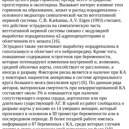
прогестерона и окситоцина. Вызывает интерес влияние этих
гормонов на образование, захват и распад норадреналина –
основного медиатора симпатической части вегетативной
нервной системы. С.В. Karkanias, A.V. Etgen (1993) считают,
что действие эстрадиола на симпатическую часть
вегетативной нервной системы связано с модуляцией
выработки норадреналина α2-адренорецепторами и
облегчением его захвата [16].
Эстрадиол также увеличивает выработку норадреналина в
гипоталамусе и облегчает его нейропередачу. Кроме того,
повышение содержания эстрогенов при беременности,
которые потенцируют изменения внутренней и, возможно,
средней оболочки аорты, способствует ее расслоению, а
иногда и разрыву. Фактором риска является и наличие при КА
у некоторых пациенток аневризмы в системе артериального
круга большого мозга (виллизиев круг) [6]. По данным ряда
авторов, материнская смертность при некорригированной КА
составляет около 3% и повышается при наличии
сопутствующего порока сердца, аортопатии или при
длительно существующей АГ. В одной из работ сообщалось о
разрыве аорты у восьми из 14 умерших женщин, который
произошел в основном в III триместре беременности или в
послеродовом периоде. В более поздней работе имелась
информация о 87 беременных с КА, среди которых случаев