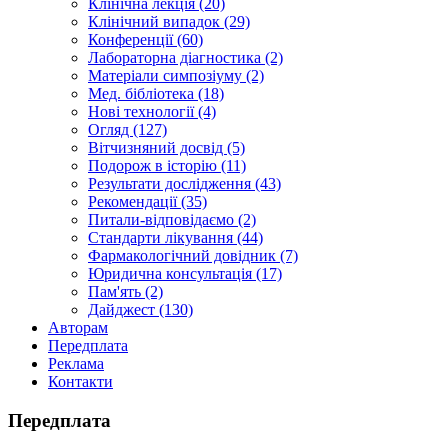
Клінічна лекція (20)
Клінічний випадок (29)
Конференції (60)
Лабораторна діагностика (2)
Матеріали симпозіуму (2)
Мед. бібліотека (18)
Нові технології (4)
Огляд (127)
Вітчизняний досвід (5)
Подорож в історію (11)
Результати дослідження (43)
Рекомендації (35)
Питали-відповідаємо (2)
Стандарти лікування (44)
Фармакологічний довідник (7)
Юридична консультація (17)
Пам'ять (2)
Дайджест (130)
Авторам
Передплата
Реклама
Контакти
Передплата