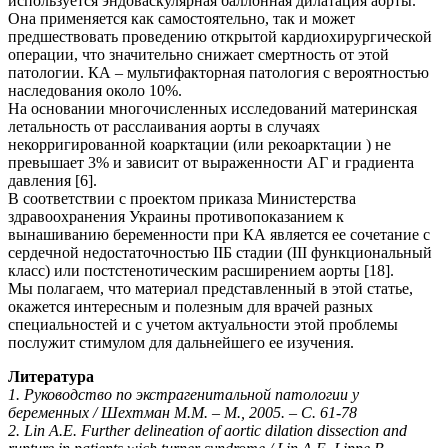
используется эндоваскулярная баллонная дилатация аорты.
Она применяется как самостоятельно, так и может
предшествовать проведению открытой кардиохирургической
операции, что значительно снижает смертность от этой
патологии. КА – мультифакторная патология с вероятностью
наследования около 10%.
На основании многочисленных исследований материнская
летальность от расслаивания аорты в случаях
некорригированной коарктации (или рекоарктации ) не
превышает 3% и зависит от выраженности АГ и градиента
давления [6].
В соответствии с проектом приказа Министерства
здравоохранения Украины противопоказанием к
вынашиванию беременности при КА является ее сочетание с
сердечной недостаточностью ІІБ стадии (ІІІ функциональный
класс) или постстенотическим расширением аорты [18].
Мы полагаем, что материал представленный в этой статье,
окажется интересным и полезным для врачей разных
специальностей и с учетом актуальности этой проблемы
послужит стимулом для дальнейшего ее изучения.
Литература
1. Руководство по экстрагенитальной патологии у
беременных / Шехтман М.М. – М., 2005. – С. 61-78
2. Lin A.E. Further delineation of aortic dilation dissection and