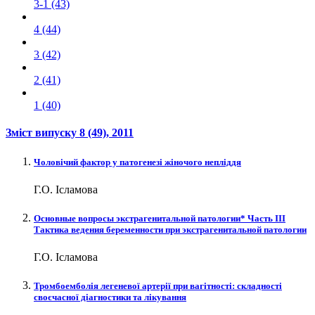
3-1 (43)
4 (44)
3 (42)
2 (41)
1 (40)
Зміст випуску
8 (49)
, 2011
Чоловічий фактор у патогенезі жіночого непліддя
Г.О. Ісламова
Основные вопросы экстрагенитальной патологии* Часть ІII
Тактика ведения беременности при экстрагенитальной патологии
Г.О. Ісламова
Тромбоемболія легеневої артерії при вагітності: складності
своєчасної діагностики та лікування