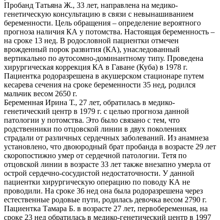
Пробанд Татьяна Ж., 33 лет, направлена на медико-
генетическую консультацию в связи с невынашиванием
беременности. Цель обращения – определение вероятного
прогноза наличия КА у потомства. Настоящая беременность –
на сроке 13 нед. В родословной пациентки отмечен
врожденный порок развития (КА), унаследованный
вертикально по аутосомно-доминантному типу. Проведена
хирургическая коррекция КА в Гаване (Куба) в 1978 г.
Пациентка родоразрешена в акушерском стационаре путем
кесарева сечения на сроке беременности 35 нед, родился
мальчик весом 2650 г.
Беременная Ирина Т., 27 лет, обратилась в медико-
генетический центр в 1979 г. с целью прогноза данной
патологии у потомства. Это было связано с тем, что
родственники по отцовской линии в двух поколениях
страдали от различных сердечных заболеваний. Из анамнеза
установлено, что двоюродный брат пробанда в возрасте 29 лет
скоропостижно умер от сердечной патологии. Тетя по
отцовской линии в возрасте 33 лет также внезапно умерла от
острой сердечно-сосудистой недостаточности. У данной
пациентки хирургическую операцию по поводу КА не
проводили. На сроке 36 нед она была родоразрешена через
естественные родовые пути, родилась девочка весом 2790 г.
Пациентка Тамара Б. в возрасте 27 лет, первобеременная, на
сроке 23 нед обратилась в медико-генетический центр в 1997