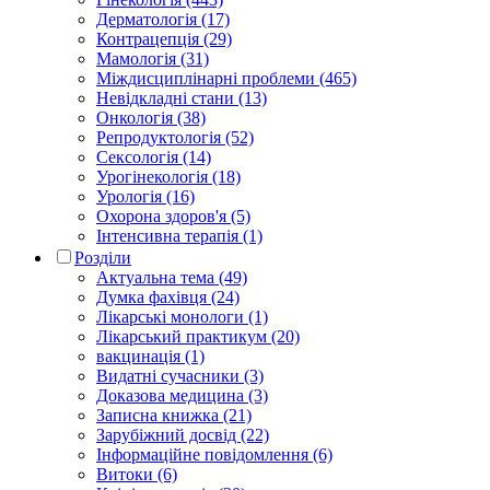
Дерматологія (17)
Контрацепція (29)
Мамологія (31)
Міждисциплінарні проблеми (465)
Невідкладні стани (13)
Онкологія (38)
Репродуктологія (52)
Сексологія (14)
Урогінекологія (18)
Урологія (16)
Охорона здоров'я (5)
Інтенсивна терапія (1)
Розділи
Актуальна тема (49)
Думка фахівця (24)
Лікарські монологи (1)
Лікарський практикум (20)
вакцинація (1)
Видатні сучасники (3)
Доказова медицина (3)
Записна книжка (21)
Зарубіжний досвід (22)
Інформаційне повідомлення (6)
Витоки (6)