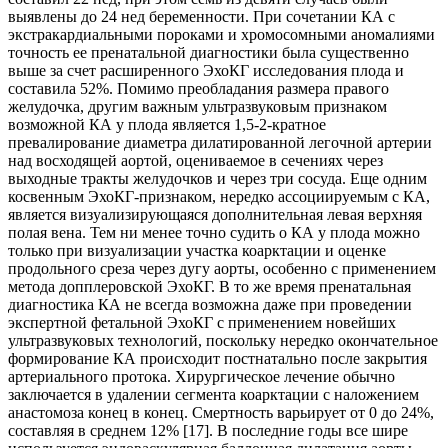
выявлены до 24 нед беременности. При сочетании КА с
экстракардиальными пороками и хромосомными аномалиями
точность ее пренатальной диагностики была существенно
выше за счет расширенного ЭхоКГ исследования плода и
составила 52%. Помимо преобладания размера правого
желудочка, другим важным ультразвуковым признаком
возможной КА у плода является 1,5-2-кратное
превалирование диаметра дилатированной легочной артерии
над восходящей аортой, оцениваемое в сечениях через
выходные тракты желудочков и через три сосуда. Еще одним
косвенным ЭхоКГ-признаком, нередко ассоциируемым с КА,
является визуализирующаяся дополнительная левая верхняя
полая вена. Тем ни менее точно судить о КА у плода можно
только при визуализации участка коарктации и оценке
продольного среза через дугу аорты, особенно с применением
метода допплеровской ЭхоКГ. В то же время пренатальная
диагностика КА не всегда возможна даже при проведении
экспертной фетальной ЭхоКГ с применением новейших
ультразвуковых технологий, поскольку нередко окончательное
формирование КА происходит постнатально после закрытия
артериального протока. Хирургическое лечение обычно
заключается в удалении сегмента коарктации с наложением
анастомоза конец в конец. Смертность варьирует от 0 до 24%,
составляя в среднем 12% [17]. В последние годы все шире