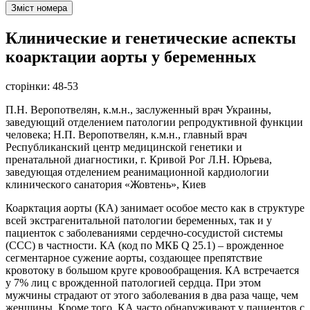
Зміст номера
Клинические и генетические аспекты
коарктации аорты у беременных
сторінки:
48-53
П.Н. Веропотвелян, к.м.н., заслуженный врач Украины,
заведующий отделением патологии репродуктивной функции
человека; Н.П. Веропотвелян, к.м.н., главный врач
Республиканский центр медицинской генетики и
пренатальной диагностики, г. Кривой Рог Л.Н. Юрьева,
заведующая отделением реанимационной кардиологии
клинического санатория «Жовтень», Киев
Коарктация аорты (КА) занимает особое место как в структуре
всей экстрагенитальной патологии беременных, так и у
пациенток с заболеваниями сердечно-сосудистой системы
(ССС) в частности. КА (код по МКБ Q 25.1) – врожденное
сегментарное сужение аорты, создающее препятствие
кровотоку в большом круге кровообращения. КА встречается
у 7% лиц с врожденной патологией сердца. При этом
мужчины страдают от этого заболевания в два раза чаще, чем
женщины. Кроме того, КА часто обнаруживают у пациентов с