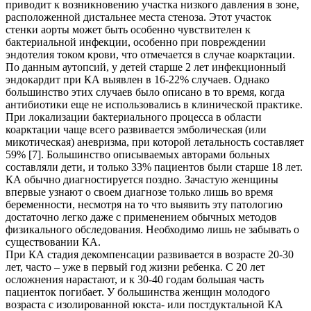
приводит к возникновению участка низкого давления в зоне,
расположенной дистальнее места стеноза. Этот участок
стенки аорты может быть особенно чувствителен к
бактериальной инфекции, особенно при повреждении
эндотелия током крови, что отмечается в случае коарктации.
По данным аутопсий, у детей старше 2 лет инфекционный
эндокардит при КА выявлен в 16-22% случаев. Однако
большинство этих случаев было описано в то время, когда
антибиотики еще не использовались в клинической практике.
При локализации бактериального процесса в области
коарктации чаще всего развивается эмболическая (или
микотическая) аневризма, при которой летальность составляет
59% [7]. Большинство описываемых авторами больных
составляли дети, и только 33% пациентов были старше 18 лет.
КА обычно диагностируется поздно. Зачастую женщины
впервые узнают о своем диагнозе только лишь во время
беременности, несмотря на то что выявить эту патологию
достаточно легко даже с применением обычных методов
физикального обследования. Необходимо лишь не забывать о
существовании КА.
При КА стадия декомпенсации развивается в возрасте 20-30
лет, часто – уже в первый год жизни ребенка. С 20 лет
осложнения нарастают, и к 30-40 годам большая часть
пациенток погибает. У большинства женщин молодого
возраста с изолированной юкста- или постдуктальной КА