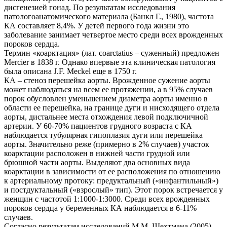
дисгенезией гонад. По результатам исследования
патологоанатомического материала (Банкл Г., 1980), частота
КА составляет 8,4%. У детей первого года жизни это
заболевание занимает четвертое место среди всех врожденных
пороков сердца.
Термин «коарктация» (лат. coarсtatius – суженный) предложен
Mercier в 1838 г. Однако впервые эта клиническая патология
была описана J.F. Meckel еще в 1750 г.
КА – стеноз перешейка аорты. Врожденное сужение аорты
может наблюдаться на всем ее протяжении, а в 95% случаев
порок обусловлен уменьшением диаметра аорты именно в
области ее перешейка, на границе дуги и нисходящего отдела
аорты, дистальнее места отхождения левой подключичной
артерии. У 60-70% пациентов грудного возраста с КА
наблюдается тубулярная гипоплазия дуги или перешейка
аорты. Значительно реже (примерно в 2% случаев) участок
коарктации расположен в нижней части грудной или
брюшной части аорты. Выделяют два основных вида
коарктации в зависимости от ее расположения по отношению
к артериальному протоку: предуктальный («инфантильный»)
и постдуктальный («взрослый» тип). Этот порок встречается у
женщин с частотой 1:1000-1:3000. Среди всех врожденных
пороков сердца у беременных КА наблюдается в 6-11%
случаев.
Согласно результатам исследований М.М. Шехтмана (2005)