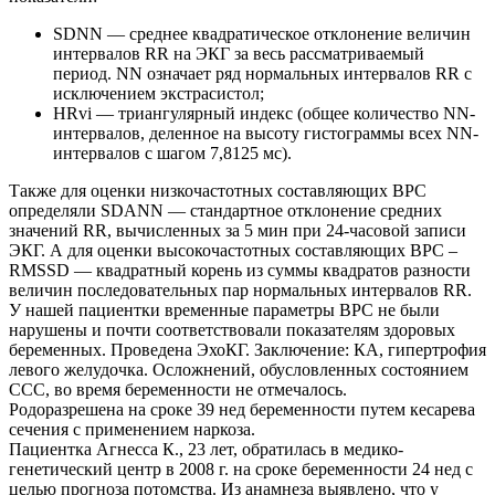
SDNN — среднее квадратическое отклонение величин
интервалов RR на ЭКГ за весь рассматриваемый
период. NN означает ряд нормальных интервалов RR с
исключением экстрасистол;
HRvi — триангулярный индекс (общее количество NN-
интервалов, деленное на высоту гистограммы всех NN-
интервалов с шагом 7,8125 мс).
Также для оценки низкочастотных составляющих ВРС
определяли SDANN — стандартное отклонение средних
значений RR, вычисленных за 5 мин при 24-часовой записи
ЭКГ. А для оценки высокочастотных составляющих ВРС –
RMSSD — квадратный корень из суммы квадратов разности
величин последовательных пар нормальных интервалов RR.
У нашей пациентки временные параметры ВРС не были
нарушены и почти соответствовали показателям здоровых
беременных. Проведена ЭхоКГ. Заключение: КА, гипертрофия
левого желудочка. Осложнений, обусловленных состоянием
ССС, во время беременности не отмечалось.
Родоразрешена на сроке 39 нед беременности путем кесарева
сечения с применением наркоза.
Пациентка Агнесса К., 23 лет, обратилась в медико-
генетический центр в 2008 г. на сроке беременности 24 нед с
целью прогноза потомства. Из анамнеза выявлено, что у