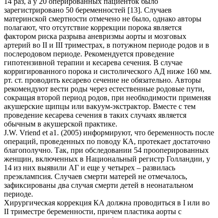
14 раз, а у 20 оперированных пациенток было
зарегистрировано 50 беременностей [13]. Случаев
материнской смертности отмечено не было, однако авторы
полагают, что отсутствие коррекции порока является
фактором риска разрыва аневризмы аорты и мозговых
артерий во ІІ и III триместрах, в потужном периоде родов и в
послеродовом периоде. Рекомендуется проведение
гипотензивной терапии и кесарева сечения. В случае
корригированного порока и систолического АД ниже 160 мм.
рт. ст. проводить кесарево сечение не обязательно. Авторы
рекомендуют вести роды через естественные родовые пути,
сокращая второй период родов, при необходимости применяя
акушерские щипцы или вакуум-экстрактор. Вместе с тем
проведение кесарева сечения в таких случаях является
обычным в акушерской практике.
J.W. Vriend еt а1. (2005) информируют, что беременность после
операций, проведенных по поводу КА, протекает достаточно
благополучно. Так, при обследовании 54 прооперированных
женщин, включенных в Национальный регистр Голландии, у
14 из них выявили АГ и еще у четырех – развилась
преэклампсия. Случаев смерти матерей не отмечалось,
зафиксированы два случая смерти детей в неонатальном
периоде.
Хирургическая коррекция КА должна проводиться в I или во
II триместре беременности, причем пластика аорты с