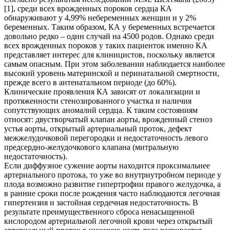
[1], среди всех врожденных пороков сердца КА
обнаруживают у 4,99% небеременных женщин и у 2%
беременных. Таким образом, КА у беременных встречается
довольно редко – один случай на 4500 родов. Однако среди
всех врожденных пороков у таких пациенток именно КА
представляет интерес для клиницистов, поскольку является
самым опасным. При этом заболевании наблюдается наиболее
высокий уровень материнской и перинатальной смертности,
прежде всего в антенатальном периоде (до 60%).
Клинические проявления КА зависят от локализации и
протяженности стенозированного участка и наличия
сопутствующих аномалий сердца. К таким состояниям
относят: двустворчатый клапан аорты, врожденный стеноз
устья аорты, открытый артериальный проток, дефект
межжелудочковой перегородки и недостаточность левого
предсердно-желудочкового клапана (митральную
недостаточность).
Если диффузное сужение аорты находится проксимальнее
артериального протока, то уже во внутриутробном периоде у
плода возможно развитие гипертрофии правого желудочка, а
в ранние сроки после рождения часто наблюдаются легочная
гипертензия и застойная сердечная недостаточность. В
результате преимущественного сброса ненасыщенной
кислородом артериальной легочной крови через открытый