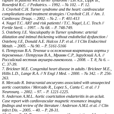
rupture in patients wich turner syndrome / Lin A.E, Lippe B.,
Rosenfeid R.C. // Pediatrics. – 1992. – № 102. – Р. 12.
3. Cravholt C.H. Turner syndrome and the heart: cardivascular
complieatians and treatment strategies / Cravholt C.H. // Am. J.
Cardiovasc Druqs. – 2002. – № 2. – Р. 401-413
4. Nagel T.C. ART and risk patients! / T.C. Nagel, L.C. Tesch //
Fertile Steril. – 1997. – № 68. – Р. 748-749.
5. Osteberg J.E. Vasculopathy in Turner syndrome: arterial
dilatation and intimal thickening without endothelial dysfunction /
Osteberq J.E, Donald A.E. Halcox J.P. et al. // I Clin Endocrinol
Metab. – 2005. – № 90. – Р. 5161-5166
6. Петрухин В.А. Течение и осложнения коарктации аорты у
беременных / Петрухин В.А., Мравян С.Р, Зарудский А.А. //
Российский вестник акушера-гинеколога. – 2008. – Т. 8, № 6. –
С. 37-39.
7. Brickner M.E. Congenital heart disease in adults / Brickner M.E.,
Hillis L.D., Lange R.A. // N Engl J Med. – 2000. – № 342. – Р. 256-
263.
8. Mercado R. Intracranial ancurysms associated with unsuspected
aortic coarctatios / Mercado R., Lopez S., Cantu C. et al. // J
Neurosurq. – 2002. – 97. – Р. 1221-1225.
9. Anderson A.M.L. Aortic coartctation endarteritis in an acluit.
Case report with cardiovascular magnetic resonance imaging
findings and review of the literature / Anderson A.M.L et al. // Clin
infect Dis. – 2005. – 40. – Р. 28-31.