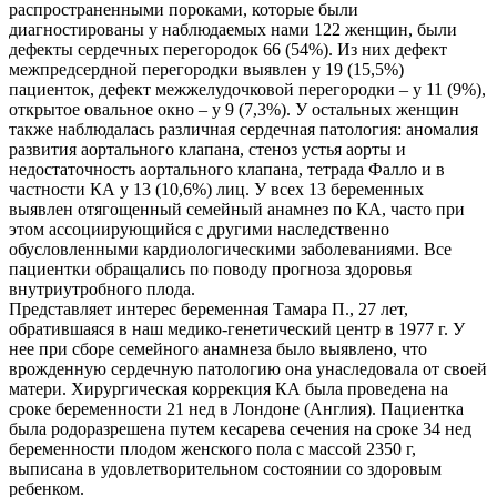
распространенными пороками, которые были
диагностированы у наблюдаемых нами 122 женщин, были
дефекты сердечных перегородок 66 (54%). Из них дефект
межпредсердной перегородки выявлен у 19 (15,5%)
пациенток, дефект межжелудочковой перегородки – у 11 (9%),
открытое овальное окно – у 9 (7,3%). У остальных женщин
также наблюдалась различная сердечная патология: аномалия
развития аортального клапана, стеноз устья аорты и
недостаточность аортального клапана, тетрада Фалло и в
частности КА у 13 (10,6%) лиц. У всех 13 беременных
выявлен отягощенный семейный анамнез по КА, часто при
этом ассоциирующийся с другими наследственно
обусловленными кардиологическими заболеваниями. Все
пациентки обращались по поводу прогноза здоровья
внутриутробного плода.
Представляет интерес беременная Тамара П., 27 лет,
обратившаяся в наш медико-генетический центр в 1977 г. У
нее при сборе семейного анамнеза было выявлено, что
врожденную сердечную патологию она унаследовала от своей
матери. Хирургическая коррекция КА была проведена на
сроке беременности 21 нед в Лондоне (Англия). Пациентка
была родоразрешена путем кесарева сечения на сроке 34 нед
беременности плодом женского пола с массой 2350 г,
выписана в удовлетворительном состоянии со здоровым
ребенком.