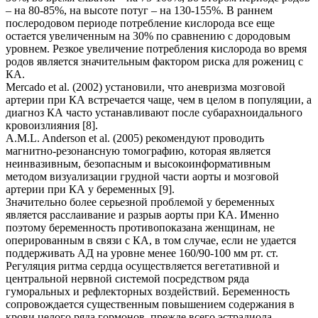
– на 80-85%, на высоте потуг – на 130-155%. В раннем
послеродовом периоде потребление кислорода все еще
остается увеличенным на 30% по сравнению с дородовым
уровнем. Резкое увеличение потребления кислорода во время
родов является значительным фактором риска для рожениц с
КА.
Mercado et al. (2002) установили, что аневризма мозговой
артерии при КА встречается чаще, чем в целом в популяции, а
диагноз КА часто устанавливают после субарахноидального
кровоизлияния [8].
A.M.L. Anderson et al. (2005) рекомендуют проводить
магнитно-резонансную томографию, которая является
неинвазивным, безопасным и высокоинформативным
методом визуализации грудной части аорты и мозговой
артерии при КА у беременных [9].
Значительно более серьезной проблемой у беременных
является расслаивание и разрыв аорты при КА. Именно
поэтому беременность противопоказана женщинам, не
оперированным в связи с КА, в том случае, если не удается
поддерживать АД на уровне менее 160/90-100 мм рт. ст.
Регуляция ритма сердца осуществляется вегетативной и
центральной нервной системой посредством ряда
гуморальных и рефлекторных воздействий. Беременность
сопровождается существенным повышением содержания в
крови целого ряда гормонов, прежде всего эстрадиола,