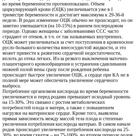
во время беременности противопоказано. Объем
циркулирующей крови (ОЦК) увеличивается уже в І
триместре беременности и достигает максимума к 29-36-й
неделе. В родах изменение ОЦК обычно не происходит, но он
заметно уменьшается (на 10-15%) в раннем послеродовом
периоде. Однако женщины с заболеваниями ССС часто
страдают от отеков, в т.ч. от так называемых внутренних.
ОЦК может увеличиваться за счет поступления в кровеносное
русло большого количества внесосудистой жидкости, и это
может привести к развитию сердечной недостаточности,
вплоть до отека легких. Из-за резкого выключения маточно-
плацентарного кровообращения и устранения сдавливания
нижней полой вены сразу после рождения ребенка
происходит быстрое увеличение ОЦК, а сердце при КА не в
полной мере может обеспечить увеличение сердечного
выброса.
Потребление организмом кислорода во время беременности
увеличивается и перед родами превышает исходный уровень
на 15-30%. Это связано с ростом метаболических
потребностей плода и матери, а также с повышением
нагрузки на материнское сердце. Кроме того, выявлена
прямая зависимость между массой тела плода и степенью
увеличения потребления кислорода матерью. В самом начале
родов происходит увеличение потребления кислорода на 25-
30%, во время схваток – на 75-100%, во втором периоде родов