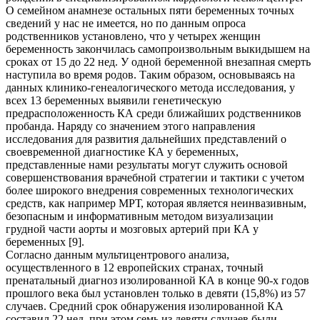
О семейном анамнезе остальных пяти беременных точных
сведений у нас не имеется, но по данным опроса
родственников установлено, что у четырех женщин
беременность закончилась самопроизвольным выкидышем на
сроках от 15 до 22 нед. У одной беременной внезапная смерть
наступила во время родов. Таким образом, основываясь на
данных клинико-генеалогического метода исследования, у
всех 13 беременных выявили генетическую
предрасположенность КА среди ближайших родственников
пробанда. Наряду со значением этого направления
исследования для развития дальнейших представлений о
своевременной диагностике КА у беременных,
представленные нами результаты могут служить основой
совершенствования врачебной стратегии и тактики с учетом
более широкого внедрения современных технологических
средств, как например МРТ, которая является неинвазивным,
безопасным и информативным методом визуализации
грудной части аорты и мозговых артерий при КА у
беременных [9].
Согласно данным мультицентрового анализа,
осуществленного в 12 европейских странах, точный
пренатальный диагноз изолированной КА в конце 90-х годов
прошлого века был установлен только в девяти (15,8%) из 57
случаев. Средний срок обнаружения изолированной КА
составил 22 нед, при этом семь из девяти случаев были