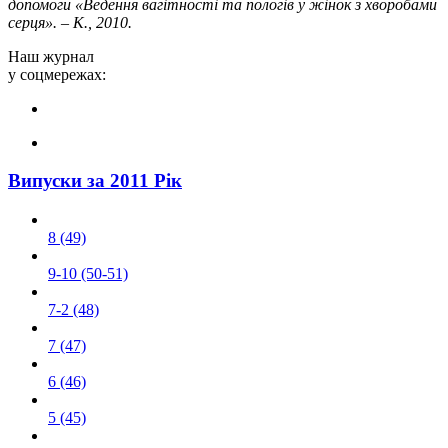
допомоги «Ведення вагітності та пологів у жінок з хворобами
серця». – К., 2010.
Наш журнал
у соцмережах:
Випуски за 2011 Рік
8 (49)
9-10 (50-51)
7-2 (48)
7 (47)
6 (46)
5 (45)