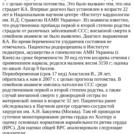
г. с целью прогноза потомства. Это было вызвано тем, что она
страдает КА. Впервые диагноз был установлен в возрасте 22
лет в Национальном научном центре «Институт кардиологии
им. Н.Д. Стражеско НАМН Украины». Из анамнеза известно,
что родственники пробанда первой и второй степени родства
страдали от различных заболеваний ССС; внезапной смерти в
семейном анамнезе не было выявлено. Диагноз: выраженная
КА. Во время беременности ухудшения состояния не
отмечалось. Пациентка родоразрешена в Институте
педиатрии, акушерства и гинекологии АМН Украины (г.
Киев) на сроке беременности 39 нед путем кесарева сечения с
применением наркоза, родился мальчик весом 3150 г; оценка
по шкале Апгар 9 баллов.
Первобеременная (срок 17 нед) Анастасия В., 28 лет,
обратилась к нам в 2007 г. с целью прогноза потомства. В
семейном анамнезе имелись патологии ССС среди
родственников первой и второй степени родства, а также
случай внезапной смерти у двоюродной сестры по
материнской линии в возрасте 32 лет. Пациентка ранее
обследовалась в Научном центре сердечно-сосудистой
хирургии им. А.Н. Бакулева (Москва). Там ей проводили
суточное мониторирование ритма сердца по Холтеру и
оценку основных нормативов вариабельности ритма сердца
(ВРС). Для оценки общей ВРС анализировали следующие
показатели: