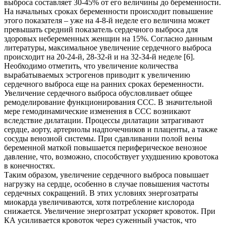
выброса составляет 30-45% от его величины до беременности.
На начальных сроках беременности происходит повышение
этого показателя – уже на 4-8-й неделе его величина может
превышать средний показатель сердечного выброса для
здоровых небеременных женщин на 15%. Согласно данным
литературы, максимальное увеличение сердечного выброса
происходит на 20-24-й, 28-32-й и на 32-34-й неделе [6].
Необходимо отметить, что увеличение количества
вырабатываемых эстрогенов приводит к увеличению
сердечного выброса еще на ранних сроках беременности.
Увеличение сердечного выброса обусловливает общее
ремоделирование функционирования ССС. В значительной
мере гемодинамические изменения в ССС возникают
вследствие дилатации. Процессы дилатации затрагивают
сердце, аорту, артериолы надпочечников и плаценты, а также
сосуды венозной системы. При сдавливании полой вены
беременной маткой повышается периферическое венозное
давление, что, возможно, способствует ухудшению кровотока
в конечностях.
Таким образом, увеличение сердечного выброса повышает
нагрузку на сердце, особенно в случае повышения частоты
сердечных сокращений. В этих условиях энергозатраты
миокарда увеличиваются, хотя потребление кислорода
снижается. Увеличение энергозатрат ускоряет кровоток. При
КА усиливается кровоток через суженный участок, что