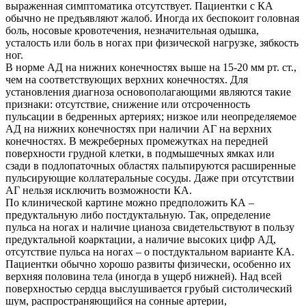
выраженная симптоматика отсутствует. Пациентки с КА
обычно не предъявляют жалоб. Иногда их беспокоит головная
боль, носовые кровотечения, незначительная одышка,
усталость или боль в ногах при физической нагрузке, зябкость
ног.
В норме АД на нижних конечностях выше на 15-20 мм рт. ст.,
чем на соответствующих верхних конечностях. Для
установления диагноза основополагающими являются такие
признаки: отсутствие, снижение или отсроченность
пульсации в бедренных артериях; низкое или неопределяемое
АД на нижних конечностях при наличии АГ на верхних
конечностях. В межреберных промежутках на передней
поверхности грудной клетки, в подмышечных ямках или
сзади в подлопаточных областях пальпируются расширенные
пульсирующие коллатеральные сосуды. Даже при отсутствии
АГ нельзя исключить возможности КА.
По клинической картине можно предположить КА –
предуктальную либо постдуктальную. Так, определение
пульса на ногах и наличие цианоза свидетельствуют в пользу
предуктальной коарктации, а наличие высоких цифр АД,
отсутствие пульса на ногах – о постдуктальном варианте КА.
Пациентки обычно хорошо развиты физически, особенно их
верхняя половина тела (иногда в ущерб нижней). Над всей
поверхностью сердца выслушивается грубый систолический
шум, распространяющийся на сонные артерии,