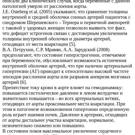
описали два клинических случая, когда беременные с данной
патологией умерли от расслоения аорты.
J.E. Osteberg et al. (2005) указывают, что сравнение толщины
внутренней и средней оболочки сонных артерий пациенток с
синдромом Шерешевского – Тернера и первичной аменореей
с таковой у здоровых женщин позволило выявить тот факт,
что дефицит эстрогенов связан с достоверным увеличением
толщины внутренней оболочки и диаметра артерий,
отходящих от места коарктации [5].
В.А. Петрухин, С.Р. Мравян, А.А. Зарудский (2008)
предполагают, что состояние гиперэстрогении, отмечаемое
при беременности, обусловливает возможность истончения
внутренней оболочки артерий, что при наличии артериальной
гипертензии (АГ) приводит к относительно высокой частоте
эпизодов расслоения аорты или разрывов аневризм мозговых
артерий [6].
Препятствие току крови в аорте влияет на гемодинамику:
повышается систолическое давление в левом желудочке и
значительно повышается – во всех артериальных ветвях,
отходящих от аорты проксимальнее места коарктации. При
этом в патогенезе возникновения гипертонии определенную
роль играет ишемия почек. Давление в артериях, отходящих
от аорты дистальнее участка коарктации, нормальное,
незначительно снижено или повышено.
В состоянии покоя максимальное увеличение сердечного