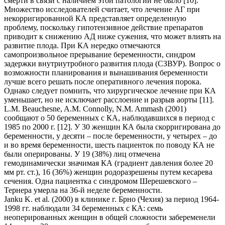
смерти в связи с наличием этой патологии не было [10].
Множество исследователей считает, что лечение АГ при
некорригированной КА представляет определенную
проблему, поскольку гипотензивное действие препаратов
приводит к снижению АД ниже сужения, что может влиять на
развитие плода. При КА нередко отмечаются
самопроизвольное прерывание беременности, синдром
задержки внутриутробного развития плода (СЗВУР). Вопрос о
возможности планирования и вынашивания беременности
лучше всего решать после оперативного лечения порока.
Однако следует помнить, что хирургическое лечение при КА
уменьшает, но не исключает расслоение и разрыв аорты [11].
L.M. Beauchesne, A.M. Connolly, N.M. Ammash (2001)
сообщают о 50 беременных с КА, наблюдавшихся в период с
1985 по 2000 г. [12]. У 30 женщин КА была скорригирована до
беременности, у десяти – после беременности, у четырех – до
и во время беременности, шесть пациенток по поводу КА не
были оперированы. У 19 (38%) лиц отмечена
гемодинамически значимая КА (градиент давления более 20
мм рт. ст.), 16 (36%) женщин родоразрешены путем кесарева
сечения. Одна пациентка с синдромом Шерешевского –
Тернера умерла на 36-й неделе беременности.
Janku K. et al. (2000) в клинике г. Брно (Чехия) за период 1964-
1998 гг. наблюдали 34 беременных с КА: семь
неоперированных женщин в общей сложности забеременели