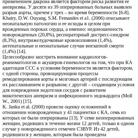
применением дакрона является фактором риска развития ее
аневризмы. У десяти из 39 оперированных больных выявлен
разрыв аорты, причем у трех – во время беременности [6-8].
Khairy, D.W. Ouyang, S.M. Femandes еt а1. (2006) описывают
неонатальную патологию и ее исходы в целом при
врожденных пороках сердца, а именно: недоношенность
новорожденных (20,8%), респираторный дистресс-синдром
(8,3%), внутрижелудочковые кровоизлияния (1,4%),
антенатальные и неонатальные случаи внезапной смерти
(1,4%) [14].
Целесообразно заострить внимание кардиологов-
реаниматологов и акушеров-гинекологов на том, что при КА
адаптация ССС к условиям беременности является фактором,
с одной стороны, провоцирующим процессы
ремоделирования аорты и мозговых артерий с последующим
их расслаиванием и разрывом; с другой – создающим условия
для повреждения эндотелия сосудов с развитием
микотических аневризм и инфекционного эндокардита (Моll
W., 2001) [15].
K. Janku et al. (2000) провели оценку осложнений в
отношении новорожденных у 41 пациентки с КА, семь из
которых не были оперированы [13]. У семи неоперированных
женщин, родивших в течение жизни 12 детей, только в одном
случае у новорожденного отмечен СЗВУР. Из 42 детей,
родившихся у женщин, которым была проведена