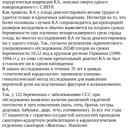
хирургическая коррекция КА, описана смерть одного
новорожденного с СЗВУР.
Как правило, КА у плода диагностировать весьма трудно и
удается только в единичных наблюдениях. Несмотря на то, что
более половины случаев КА сопровождается диспропорцией
размеров желудочков и обычно выявляется на поздних сроках
беременности при изучении четырехкамерного среза сердца
плода, во многих исследованиях КА не была диагностирована
ни у одного плода. Так, согласно результатам скринингового
ультразвукового обследования 20248 плодов на сроках
беременности 19-22 нед в крупном регионе Германии (1990-
1994 гг.), из семи случаев пренатальный диагноз КА не был
установлен ни в одном наблюдении.
В наших исследованиях в течение 35 лет в рамках
«генетической кардиологии» применяли клинико-
генеалогический метод исследования для выявления
вероятной роли наследственных факторов в возникновении
КА.
Так, у 122 беременных с заболеваниями ССС при
обследовании выявлено наличие различной сердечной
патологии в трех поколениях (мать, отец, братья, сестры,
дедушки, бабушки, дяди, тети, племянники). За все эти годы
57 пациенток с сердечно-сосудистой патологией проходили
санаторно-курортную реабилитацию в кардиологическом
отделении санатория «Жовтень». Наиболее