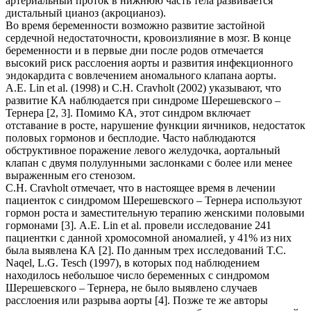
артериальный проток в нижнюю часть тела развивается
дистальный цианоз (акроцианоз).
Во время беременности возможно развитие застойной
сердечной недостаточности, кровоизлияние в мозг. В конце
беременности и в первые дни после родов отмечается
высокий риск расслоения аорты и развития инфекционного
эндокардита с вовлечением аномального клапана аорты.
A.E. Lin et al. (1998) и C.H. Cravholt (2002) указывают, что
развитие КА наблюдается при синдроме Шерешевского –
Тернера [2, 3]. Помимо КА, этот синдром включает
отставание в росте, нарушение функции яичников, недостаток
половых гормонов и бесплодие. Часто наблюдаются
обструктивное поражение левого желудочка, аортальный
клапан с двумя полулунными заслонками с более или менее
выраженным его стенозом.
C.H. Cravholt отмечает, что в настоящее время в лечении
пациенток с синдромом Шерешевского – Тернера используют
гормон роста и заместительную терапию женскими половыми
гормонами [3]. A.E. Lin et al. провели исследование 241
пациентки с данной хромосомной аномалией, у 41% из них
была выявлена КА [2]. По данным трех исследований T.C.
Naqel, L.G. Tesch (1997), в которых под наблюдением
находилось небольшое число беременных с синдромом
Шерешевского – Тернера, не было выявлено случаев
расслоения или разрыва аорты [4]. Позже те же авторы