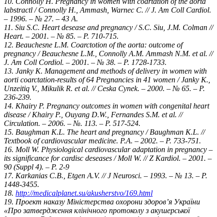
10. Connolly H. Pregnancy in women with coartation of the aorta
labstractl / Connolly H., Ammash, Warnec C. // J. Am Coll Cardiol.
– 1996. – № 27. – 43 A.
11. Siu S.C. Heart desease and pregnancy / S.C. Siu, J.M. Colman //
Heart. – 2001. – № 85. – Р. 710-715.
12. Beauchesne L.M. Coarctotion of the aorta: outcome of
pregnancy / Beauchesne L.M., Connolly A.M. Ammash N.M. et al. //
J. Am Coll Cordiol. – 2001. – № 38. – Р. 1728-1733.
13. Janky K. Management and methods of delivery in women with
aorti coarctation-results of 64 Pregnancies in 41 women / Janky K.,
Unzeitiq V., Mikulik R. et al. // Ceska Cynek. – 2000. – № 65. – Р.
236-239.
14. Khairy P. Pregnancy outcomes in women with congenital heart
disease / Khairy P., Ouyang D.W., Fernandes S.M. et al. //
Circulation. – 2006. – №. 113. – Р. 517-524.
15. Baughman K.L. The heart and pregnancy / Baughman K.L. //
Textbook of cardiovascular medicine. P.A. – 2002. – P. 733-751.
16. Moll W. Physiological cardiovascular adaptation in pregnancy –
its significance for cardisc deseases / Moll W. // Z Kardiol. – 2001. –
90 (Suppl 4). – Р. 2-9
17. Karkanias C.B., Etgen A.V. // J Neurosci. – 1993. – № 13. – Р.
1448-3455.
18.
http://medicalplanet.su/akusherstvo/169.html
19. Проект наказу Міністерства охорони здоров’я України
«Про затвердження клінічного протоколу з акушерської