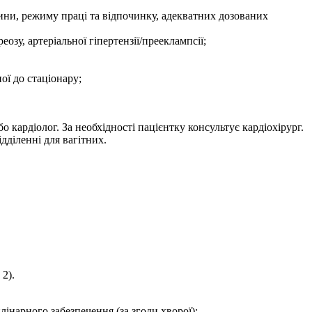
ини, режиму праці та відпочинку, адекватних дозованих
зу, артеріальної гіпертензії/прееклампсії;
ої до стаціонару;
 кардіолог. За необхідності пацієнтку консультує кардіохірург.
дділенні для вагітних.
2).
лінарного забезпечення (за згоди хворої);