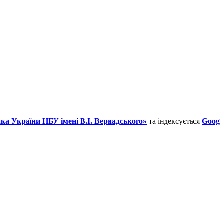
ка України НБУ імені В.І. Вернадського»
та індексується
Googl