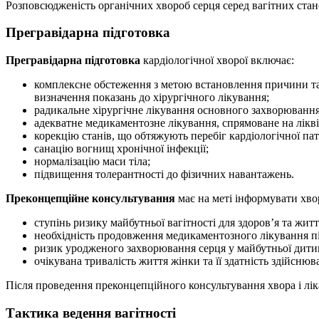
Розповсюдженість органічних хвороб серця серед вагітних стан
Прегравідарна підготовка
Прегравідарна підготовка
кардіологічної хворої включає:
комплексне обстеження з метою встановлення причини та
визначення показань до хірургічного лікування;
радикальне хірургічне лікування основного захворювання 
адекватне медикаментозне лікування, спрямоване на лік
корекцію станів, що обтяжують перебіг кардіологічної пат
санацію вогнищ хронічної інфекції;
нормалізацію маси тіла;
підвищення толерантності до фізичних навантажень.
Преконцепційне консультування
має на меті інформувати хво
ступінь ризику майбутньої вагітності для здоров’я та житт
необхідність продовження медикаментозного лікування пі
ризик уродженого захворювання серця у майбутньої дити
очікувана тривалість життя жінки та її здатність здійсню
Після проведення преконцепційного консультування хвора і лік
Тактика ведення вагітності