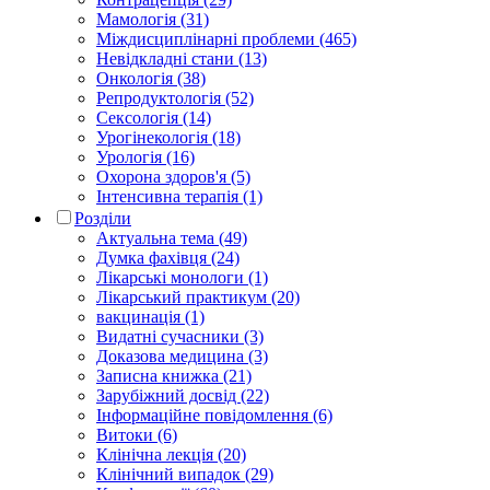
Мамологія (31)
Міждисциплінарні проблеми (465)
Невідкладні стани (13)
Онкологія (38)
Репродуктологія (52)
Сексологія (14)
Урогінекологія (18)
Урологія (16)
Охорона здоров'я (5)
Інтенсивна терапія (1)
Розділи
Актуальна тема (49)
Думка фахівця (24)
Лікарські монологи (1)
Лікарський практикум (20)
вакцинація (1)
Видатні сучасники (3)
Доказова медицина (3)
Записна книжка (21)
Зарубіжний досвід (22)
Інформаційне повідомлення (6)
Витоки (6)
Клінічна лекція (20)
Клінічний випадок (29)