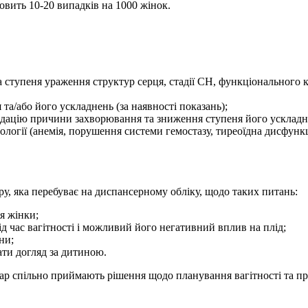
овить 10-20 випадків на 1000 жінок.
 ступеня ураження структур серця, стадії СН, функціонального 
та/або його ускладнень (за наявності показань);
відацію причини захворювання та зниження ступеня його ускладн
ології (анемія, порушення системи гемостазу, тиреоїдна дисфункц
ру, яка перебуває на диспансерному обліку, щодо таких питань:
я жінки;
д час вагітності і можливий його негативний вплив на плід;
ни;
вати догляд за дитиною.
ар спільно приймають рішення щодо планування вагітності та про