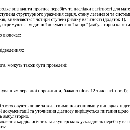
оляє визначити прогноз перебігу та наслідки вагітності для мат
а ступеня структурного ураження серця, стану легеневої та систе
в, визначаються чотири ступені ризику вагітності (додаток 1).
і, отримують з медичної документації хворої (амбулаторна карта а
во включає:
відведеннях;
ога, можуть також бути проведені:
ануванням черевної порожнини, бажано після 12 тиж вагітності);
сті застосовують лише за життєвими показаннями у випадках підгот
ї документації та уточнення діагнозу вирішується питання щодо 
ть амбулаторно.
влення кардіологічних та акушерських ускладнень перебігу вагі
ть: