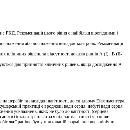
е РКД. Рекомендації цього рівня є найбільш вірогідними і
дослідження або дослідження випадок-контроль. Рекомендації
клінічних рішень за відсутності доказів рівнів А (І) і В (ІІ-
вуються для прийняття клінічних рішень, якщо дослідження А
 на перебіг та наслідки вагітності, до синдрому Ейзенменгера,
ушерській практиці є вроджені вади серця, набуті вади серця,
нення ускладнень, яких не було до вагітності (серцева
 аорти) інколи трапляються під час вагітності у раніше
ебіг якої раніше був у прихованій формі, вперше клінічно