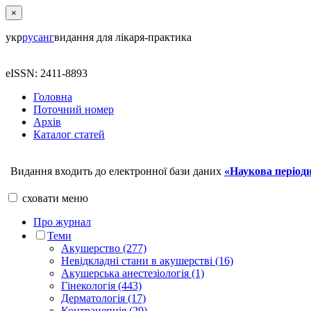
×
укр
рус
анг
видання для лікаря-практика
eISSN: 2411-8893
Головна
Поточний номер
Архів
Каталог статей
Видання входить до електронної бази даних
«Наукова періоди
сховати
меню
Про журнал
Теми
Акушерство (277)
Невідкладні стани в акушерстві (16)
Акушерська анестезіологія (1)
Гінекологія (443)
Дерматологія (17)
Контрацепція (29)