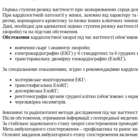
Оцінка ступеня ризику вагітності при захворюваннях серця дозв
При кардіологічній патології у жінки, залежно від характеру т
ритму, коронарного кровотоку та низки інших клінічних чинникі
Дані, необхідні для адекватної оцінки ступеня ризику вагітност
хвороби) та на підставі обстеження.
Обстеження
кардіологічної хворої під час вагітності обов’язко
вивчення скарг і анамнезу хвороби;
електрокардіографію (ЕКГ) у 6 стандартних та 6 грудних 
трансторакальну двомірну ехокардіографію (ЕхоКГ).
За спеціальними показаннями, згідно з рекомендаціями кардіол
холтерівське моніторування ЕКГ;
трансезофагальна ЕхоКГ;
доплерівська ЕхоКГ;
рентгенографія органів грудної клітки (обов’язково з екр
черезшкірна оксиметрія.
Інвазивні та радіоізотопні методи дослідження під час вагітно
Після обстеження, отримання інформації з попередньої медично
За стабільно задовільного стану хворої спостереження проводя
Мета амбулаторного спостереження – профілактика та раннє вия
Основні завдання амбулаторного етапу спостереження включаю