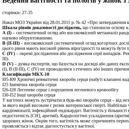
Ведення вагітності та пологів у жінок з
сторінки:
27-35
Наказ МОЗ України від 28.01.2011 р. № 42 «Про затвердження 
Шкала рівнів доказовості досліджень,
що становили основу к
А (І)
– систематичний огляд або високоякісний метааналіз ранд
науково обґрунтованими.
В (ІІ-ІІІ)
– високоякісний систематичний огляд когортних дослі
цього рівня мають високий рівень вірогідності та можуть бути
С (ІV)
– окремі дослідження або дослідження серії випадків. Рек
ІІІ).
D (V)
– думка експертів, що базується на досвіді або даних ек
(І), В (ІІ-ІІІ), С (ІV) не проводилися з етичних або інших причин
Класифікація МКХ-10
І05-І09 Хронічні ревматичні хвороби серця (набуті клапанні вад
І25 Ішемічна хвороба серця
І26-І28 Легеневе серце і порушення легеневого кровообігу
І30-І52 Інші хвороби серця
У вагітних можуть зустрічатися будь-які хвороби серця – від н
за якого вкрай високим є ризик материнської смерті. Найбільш 
кардіоміопатії, інфекційний ендокардит. Вагітність у більшості
недостатність [СН], аритмії). Кардіологічні ускладнення (аритм
здорових жінок. Окрім того, вагітність може спричиняти перипа
проявляється і відтак діагностується у вагітної.