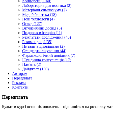
Конференції (60)
Лабораторна діагностика (2)
Матеріали симпозіуму (2)
Мед. бібліотека (18)
Нові технології (4)
Огляд (127)
Вітчизняний досвід (5)
Подорож в історію (11)
Результати дослідження (43)
Рекомендації (35)
Питали-відповідаємо (2)
Стандарти лікування (44)
Фармакологічний довідник (7)
Юридична консультація (17)
Пам'ять (2)
Дайджест (130)
Авторам
Передплата
Реклама
Контакти
Передплата
Будьте в курсі останніх оновлень – підпишіться на розсилку мат