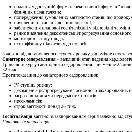
надання у доступній формі переконливої інформації щодо
фізичних навантажень;
попередження зумовлених вагітністю станів, що провокуют
виявлення та санація вогнищ інфекції;
забезпечення планової госпіталізації у відповідні терміни
раннє виявлення декомпенсації/прогресування основного з
моніторинг стану плода;
психофізичну підготовку до пологів.
Залежно від встановленого ступеня ризику динамічне спостереже
Санаторне оздоровлення
– важливий етап ведення кардіологічно
Тривалість курсу санаторного оздоровлення – не менше 24 днів,
32 тиж.
Протипоказання до санаторного оздоровлення:
IV ступінь ризику;
декомпенсація/прогресування основного захворювання, на
загроза викидня чи передчасних пологів;
прееклампсія;
строк вагітності понад 36 тиж.
Госпіталізація
вагітної із захворюванням серця залежно від сту
Планова госпіталізація:
у І триместрі (ІІІ і IV ступені ризику) – вирішення пита