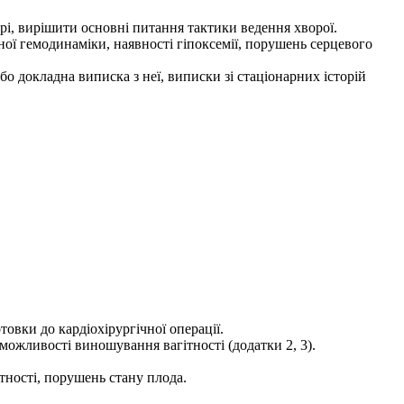
ері, вирішити основні питання тактики ведення хворої.
мної гемодинаміки, наявності гіпоксемії, порушень серцевого
бо докладна виписка з неї, виписки зі стаціонарних історій
овки до кардіохірургічної операції.
можливості виношування вагітності (додатки 2, 3).
тності, порушень стану плода.