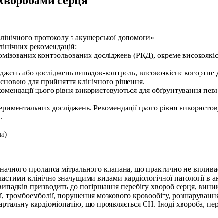
 хворобами серця
клінічного протоколу з акушерської допомоги»
лінічних рекомендацій:
омізованих контрольованих досліджень (РКД), окреме високоякісн
джень або досліджень випадок-контроль, високоякісне когортне 
 основою для прийняття клінічного рішення.
омендації цього рівня використовуються для обґрунтування певних 
спериментальних досліджень. Рекомендації цього рівня використо
.
и)
езначного пролапса мітрального клапана, що практично не впливає
частими клінічно значущими видами кардіологічної патології в ак
 випадків призводить до погіршання перебігу хвороб серця, виник
ії, тромбоемболії, порушення мозкового кровообігу, розшарування
ртальну кардіоміопатію, що проявляється СН. Іноді хвороба, пер