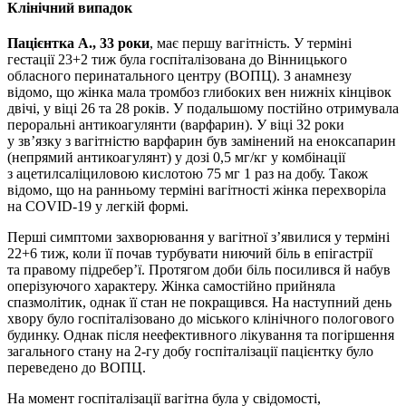
Клінічний випадок
Пацієнтка А., 33 роки
, має першу вагітність. У терміні
гестації 23+2 тиж була госпіталізована до Вінницького
обласного перинатального центру (ВОПЦ). З анамнезу
відомо, що жінка мала тромбоз глибоких вен нижніх кінцівок
двічі, у віці 26 та 28 років. У подальшому постійно отримувала
пероральні антикоагулянти (варфарин). У віці 32 роки
у зв’язку з вагітністю варфарин був замінений на еноксапарин
(непрямий антикоагулянт) у дозі 0,5 мг/кг у комбінації
з ацетилсаліциловою кислотою 75 мг 1 раз на добу. Також
відомо, що на ранньому терміні вагітності жінка перехворіла
на COVID-19 у легкій формі.
Перші симптоми захворювання у вагітної з’явилися у терміні
22+6 тиж, коли її почав турбувати ниючий біль в епігастрії
та правому підребер’ї. Протягом доби біль посилився й набув
оперізуючого характеру. Жінка самостійно прийняла
спазмолітик, однак її стан не покращився. На наступний день
хвору було госпіталізовано до міського клінічного пологового
будинку. Однак після не­ефективного лікування та погіршення
загального стану на 2-гу добу госпіталізації пацієнтку було
переведено до ВОПЦ.
На момент госпіталізації вагітна була у свідомості,