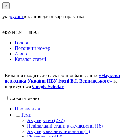
×
укр
рус
анг
видання для лікаря-практика
eISSN: 2411-8893
Головна
Поточний номер
Архів
Каталог статей
Видання входить до електронної бази даних
«Наукова
періодика України НБУ імені В.І. Вернадського»
та
індексується
Google Scholar
сховати
меню
Про журнал
Теми
Акушерство (277)
Невідкладні стани в акушерстві (16)
Акушерська анестезіологія (1)
Гінекологія (443)