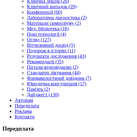
Клінічна лекція (20)
Клінічний випадок (29)
Конференції (60)
Лабораторна діагностика (2)
Матеріали симпозіуму (2)
Мед. бібліотека (18)
Нові технології (4)
Огляд (127)
Вітчизняний досвід (5)
Подорож в історію (11)
Результати дослідження (43)
Рекомендації (35)
Питали-відповідаємо (2)
Стандарти лікування (44)
Фармакологічний довідник (7)
Юридична консультація (17)
Пам'ять (2)
Дайджест (130)
Авторам
Передплата
Реклама
Контакти
Передплата