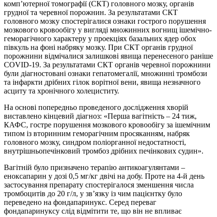
комп’ютерної томографії (СКТ) головного мозку, органів
грудної та черевної порожнин. За результатами СКТ
головного мозку спостерігалися ознаки гострого порушення
мозкового кровообігу у вигляді множинних вогнищ ішемічно-
геморагічного характеру у проекціях базальних ядер обох
півкуль на фоні набряку мозку. При СКТ органів грудної
порожнини відмічалися залишкові явища перенесеного раніше
СОVID-19. За результатами СКТ органів черевної порожнини
були діагностовані ознаки гепатомегалії, множинні тромбози
та інфаркти дрібних гілок ворітної вени, явища незначного
асциту та хронічного холециститу.
На основі попередньо проведеного дослідження хворій
виставлено кінцевий діагноз: «Перша вагітність – 24 тиж,
КАФС, гостре порушення мозкового кровообігу за ішемічним
типом із вторинним геморагічним просяканням, набряк
головного мозку, синдром поліорганної недостатності,
внутрішньопечінковий тромбоз дрібних печінкових судин».
Вагітній було призначено терапію антикоагулянтами –
еноксапарин у дозі 0,5 мг/кг двічі на добу. Проте на 4-й день
застосування препарату спостерігалося зменшення числа
тромбоцитів до 20 г/л, у зв’язку із чим пацієнтку було
переведено на фон­дапаринукс. Серед переваг
фондапаринуксу слід відмітити те, що він не впливає