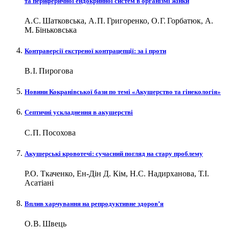
та периферичної ендокринної систем в організмі жінки
А. С. Шатковська, А. П. Григоренко, О. Г. Горбатюк, А.
М. Біньковська
Контраверсії екстреної контрацепції: за і проти
В. І. Пирогова
Новини Кокранівської бази по темі «Акушерство та гінекологія»
Септичні ускладнення в акушерстві
С. П. Посохова
Акушерські кровотечі: сучасний погляд на стару проблему
Р.О. Ткаченко, Ен-Дін Д. Кім, Н.С. Надирханова, Т.І.
Асатіані
Вплив харчування на репродуктивне здоров’я
О. В. Швець