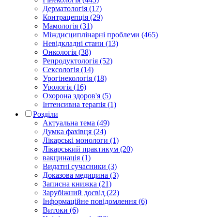
Дерматологія (17)
Контрацепція (29)
Мамологія (31)
Міждисциплінарні проблеми (465)
Невідкладні стани (13)
Онкологія (38)
Репродуктологія (52)
Сексологія (14)
Урогінекологія (18)
Урологія (16)
Охорона здоров'я (5)
Інтенсивна терапія (1)
Розділи
Актуальна тема (49)
Думка фахівця (24)
Лікарські монологи (1)
Лікарський практикум (20)
вакцинація (1)
Видатні сучасники (3)
Доказова медицина (3)
Записна книжка (21)
Зарубіжний досвід (22)
Інформаційне повідомлення (6)
Витоки (6)