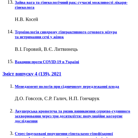
Зайва вага та гінекологічний рак: сучасні можливості лікаря-
гінеколога
Н.В. Косей
Термінологія синдрому гіперактивного сечового міхура
та нетримання сечі у жінок
В. І. Горовий, В. Є. Литвинець
Вакцини проти COVID‑19 в Україні
Зміст випуску
4 (139)
, 2021
Менеджмент пологів при сідничному передлежанні плода
Д.О. Говсєєв, С.Р. Галич, Н.П. Гончарук
Акушерська кровотеча та ризик виникнення серцево-судинного
захворювання через три десятиліття: популяційне когортне
дослідження
Стрес-індуковані порушення гіпоталамо-гіпофізарної