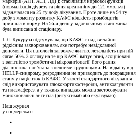
маркерів (АЛТ, АСТ, ЛДГ); стабілізація ниркової функції
(нормалізація діурезу та рівня креатиніну до 121 ммоль/л)
відзначалася на 25-ту добу лікування. Проте лише на 54-ту
добу з моменту розвитку КАФС кількість тромбоцитів
прийшла в норму. На 56-й день у задовільному стані жінка
була виписана зі стаціонару.
І. Л. Кукуруза підсумувала, що КАФС є надзвичайно
рідкісним захворюванням, яке потребує невідкладної
допомоги. Ця патологія загрожує життю, летальність при ній
сягає 50%. З огляду на те що КАФС імітує різні, асоційовані
з вагітністю тромботичні мікроангіопатії, його рання
діагностика пов’язана з певними труднощами. На відміну від
HELLP-синдрому, розродження не призводить до покращення
стану у пацієнток із КАФС. У якості стандартного лікування
слід використовувати глюкокортикостероїди, анти­коагулянти
та плазмаферез, а у тяжких випадках можна застосовувати
моноклональні антитіла ­(ритуксимаб або екулізумаб).
Наш журнал
у соцмережах: