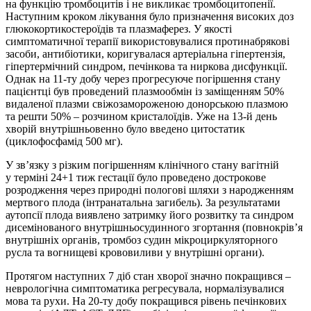
на функцію тромбоцитів і не викликає тромбоцитопенії.
Наступним кроком лікування було призначення високих доз
глюкокортикостероїдів та плазмаферез. У якості
симптоматичної терапії використовувалися протинабрякові
засоби, антибіотики, коригувалася артеріальна гіпертензія,
гіпертермічний синдром, печінкова та ниркова дисфункції.
Однак на 11-ту добу через прогресуюче погіршення стану
пацієнтці був проведений плазмообмін із заміщенням 50%
видаленої плазми свіжозамороженою донорською плазмою
та решти 50% – розчином кристалоїдів. Уже на 13-й день
хворій внутрішньовенно було введено цитостатик
(циклофосфамід 500 мг).
У зв’язку з різким погіршенням клінічного стану вагітній
у терміні 24+1 тиж гестації було проведено дострокове
розродження через природні пологові шляхи з народженням
мертвого плода (інтранатальна загибель). За результатами
аутопсії плода виявлено затримку його розвитку та синдром
дисемінованого внутрішньосудинного згортання (повнокрів’я
внутрішніх органів, тромбоз судин мікроциркуляторного
русла та вогнищеві крововиливи у внутрішні органи).
Протягом наступних 7 діб стан хворої значно покращився –
неврологічна симптоматика регресувала, нормалізувалися
мова та рухи. На 20-ту добу покращився рівень печінкових