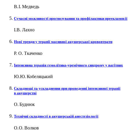
В. І. Медведь
Сучасні можливості прогнозування та профілактики прееклампсії
І.В. Лахно
Нові тренди у терапії масивної акушерської крововтрати
Р. О. Ткаченко
Інтенсивна терапія гемолітико-уремічного синдрому у вагітних
Ю. Ю. Кобеляцький
Складнощі та ускладнення при проведенні інтенсивної терапії
в акушерстві
О. Буднюк
Технічні складності в акушерській анестезіології
О. О. Волков