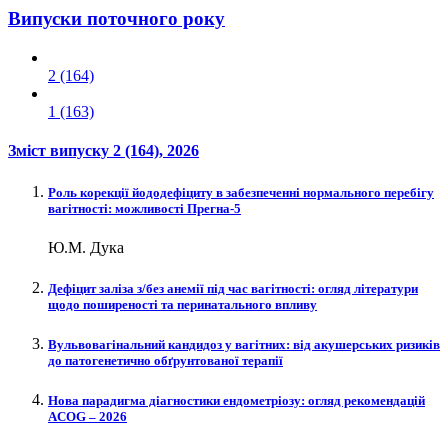
Випуски поточного року
2 (164)
1 (163)
Зміст випуску
2 (164)
, 2026
Роль корекції йододефіциту в забезпеченні нормального перебігу
вагітності: можливості Прегна-5
Ю.М. Дука
Дефіцит заліза з/без анемії під час вагітності: огляд літератури
щодо поширеності та перинатального впливу
Вульвовагінальний кандидоз у вагітних: від акушерських ризиків
до патогенетично обґрунтованої терапії
Нова парадигма діагностики ендометріозу: огляд рекомендацій
ACOG – 2026