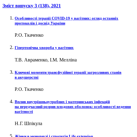
Зміст випуску
3 (138)
, 2021
Особливості терапії COVID‑19 у вагітних: огляд останніх
протоколів і досвід України
Р. О. Ткаченко
Гіпертонічна хвороба у вагітних
Т.В. Авраменко, І.М. Мелліна
Ключові моменти трансфузійної терапії загрозливих станів
в акушерстві
Р. О. Ткаченко
Вплив внутрішньоутробних і материнських інфекцій
на передчасний розрив плодових оболонок: особливості ведення
вагітності
Н. Г. Шпікула
Жінки в менопаузі і стратегія Life еxtension