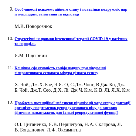
Особливості психоемоційного стану і поведінки подружніх пар
із непліддям: запитання та відповіді
М. В. Поворознюк
Стратегічні напрямки інтенсивної терапії СOVID‑19 у вагітних
та породіль
Я.М. Підгірний
Клінічна ефективність соліфенацину при лікуванні
гіперактивного сечового міхура різного генезу
Х. Чой, Дж. Х. Бае, Ч.Я. О, С.Дж. Чонг, В.Дж. Ко, Дж.
Б. Чой, Дж. Т. Сео, Д. Х. Лі, Дж. Ч. Кім, К. В. Лі, Я. Х. Кім
Проблема потенційної небезпеки вірилізації характеру адаптації
організму спортсменок репродуктивного віку до високих
фізичних навантажень для їхньої репродуктивної функції
О. І. Циганенко, Я. В. Першегуба, Н. А. Склярова, Л.
В. Богданович, Л. Ф. Оксамитна