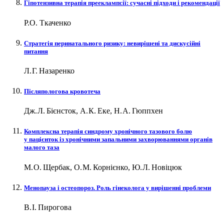
Гіпотензивна терапія прееклампсії: сучасні підходи і рекомендації
Р.О. Ткаченко
Стратегія перинатального ризику: невирішені та дискусійні
питання
Л. Г. Назаренко
Післяпологова кровотеча
Дж. Л. Бієнсток, А. К. Еке, Н. А. Гюппхен
Комплексна терапія синдрому хронічного тазового болю
у пацієнток із хронічними запальними захворюваннями органів
малого таза
М. О. Щербак, О. М. Корнієнко, Ю. Л. Новіцюк
Менопауза і остеопороз. Роль гінеколога у вирішенні проблеми
В. І. Пирогова