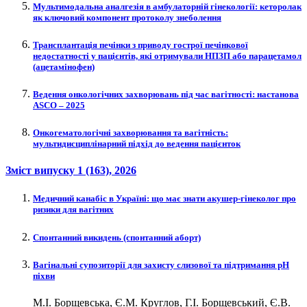
Мультимодальна аналгезія в амбулаторній гінекології: кеторолак
як ключовий компонент протоколу знеболення
Трансплантація печінки з приводу гострої печінкової
недостатності у пацієнтів, які отримували НПЗП або парацетамол
(ацетамінофен)
Ведення онкологічних захворювань під час вагітності: настанова
ASCO – 2025
Онкогематологічні захворювання та вагітність:
мультидисциплінарний підхід до ведення пацієнток
Зміст випуску
1 (163)
, 2026
Медичний канабіс в Україні: що має знати акушер-гінеколог про
ризики для вагітних
Спонтанний викидень (спонтанний аборт)
Вагінальні супозиторії для захисту слизової та підтримання рН
піхви
М.І. Борщевська, Є.М. Круглов, Г.І. Борщевський, Є.В.