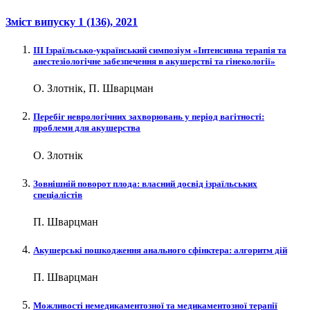
Зміст випуску
1 (136)
, 2021
ІІІ Ізраїльсько-український симпозіум «Інтенсивна терапія та
анестезіологічне забезпечення в акушерстві та гінекології»
О. Злотнік, П. Шварцман
Перебіг неврологічних захворювань у період вагітності:
проблеми для акушерства
О. Злотнік
Зовнішній поворот плода: власний досвід ізраїльських
спеціалістів
П. Шварцман
Акушерські пошкодження анального сфінктера: алгоритм дій
П. Шварцман
Можливості немедикаментозної та медикаментозної терапії