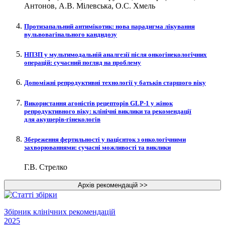
Антонов, А.В. Мілевська, О.С. Хмель
Протизапальний антимікотик: нова парадигма лікування
вульвовагінального кандидозу
НПЗП у мультимодальній аналгезії після онкогінекологічних
операцій: сучасний погляд на проблему
Допоміжні репродуктивні технології у батьків старшого віку
Використання агоністів рецепторів GLP‑1 у жінок
репродуктивного віку: клінічні виклики та рекомендації
для акушерів-гінекологів
Збереження фертильності у пацієнток з онкологічними
захворюваннями: сучасні можливості та виклики
Г.В. Стрелко
Збірник клінічних рекомендацій
2025