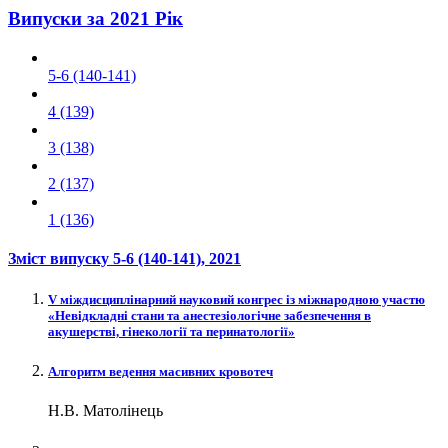
Випуски за 2021 Рік
5-6 (140-141)
4 (139)
3 (138)
2 (137)
1 (136)
Зміст випуску
5-6 (140-141)
, 2021
V міждисциплінарний науковий конгрес із міжнародною участю
«Невідкладні стани та анестезіологічне забезпечення в
акушерстві, гінекології та перинатології»
Алгоритм ведення масивних кровотеч
Н.В. Матолінець