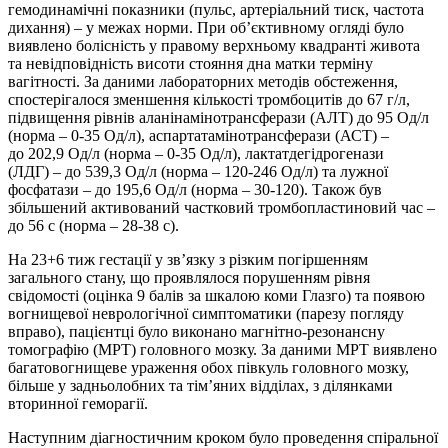
гемодинамічні показники (пульс, артеріальний тиск, частота
дихання) – у межах норми. При об’єктивному огляді було
вияв­­лено болісність у правому верхньому квадранті живота
та невідповідність висоти стояння дна матки терміну
вагітності. За даними лабораторних методів обстеження,
спостерігалося зменшення кількості тромбоцитів до 67 г/л,
підвищення рівнів аланінамінотрансферази (АЛТ) до 95 Од/л
(норма – 0-35 Од/л), аспартатаміно­трансферази (АСТ) –
до 202,9 Од/л (норма – 0-35 Од/л), лактатдегідрогенази
(ЛДГ) – до 539,3 Од/л (норма – 120-246 Од/л) та лужної
фосфатази – до 195,6 Од/л (норма – 30-120). Також був
збільшений активований частковий тромбо­пластиновий час –
до 56 с (норма – 28-38 с).
На 23+6 тиж гестації у зв’язку з різким погіршенням
загального стану, що проявлялося порушенням рівня
свідомості (оцінка 9 балів за шкалою коми Глазго) та появою
вогнищевої неврологічної симптоматики (парезу погляду
вправо), пацієнтці було виконано магнітно-резонансну
томографію (МРТ) головного мозку. За даними МРТ виявлено
багатовогнищеве ураження обох півкуль головного мозку,
більше у задньолобних та тім’яних відділах, з ділянками
вторинної геморагії.
Наступним діагностичним кроком було проведення спіральної