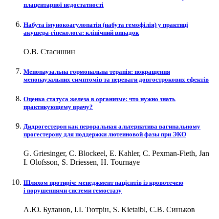
плацентарної недостатності
Набута імунокоагулопатія (набута гемофілія) у практиці
акушера-гінеколога: клінічний випадок
О.В. Стасишин
Менопаузальна гормональна терапія: покращення
менопаузальних симптомів та переваги довгострокових ефектів
Оценка статуса железа в организме: что нужно знать
практикующему врачу?
Дидрогестерон как пероральная альтернатива вагинальному
прогестерону для поддержки лютеиновой фазы при ЭКО
G. Griesinger, C. Blockeel, E. Kahler, C. Pexman-Fieth, Jan
I. Olofsson, S. Driessen, H. Tournaye
Шляхом протиріч: менеджмент пацієнтів із кровотечею
і порушеннями системи гемостазу
А.Ю. Буланов, І.І. Тютрін, S. Kietaibl, С.В. Синьков