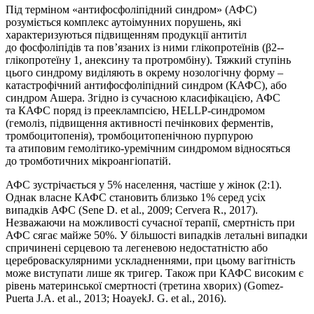
Під терміном «антифосфоліпідний синдром» (АФС)
розуміється комплекс аутоімунних порушень, які
характеризуються підвищенням продукції антитіл
до фосфоліпідів та пов’язаних із ними глікопротеїнів ­(β2-­
глікопротеїну 1, анексину та протромбіну). Тяжкий ступінь
цього синдрому виділяють в окрему нозологічну форму –
катастрофічний антифосфоліпідний синдром (КАФС), або
синдром Ашера. Згідно із сучасною класифікацією, АФС
та КАФС поряд із преекламп­­сією, HELLP-синдромом
(гемоліз, підвищення активності печінкових ферментів,
тромбоцитопенія), тромбоцитопенічною пурпурою
та атиповим гемолітико-уремічним синдромом відносяться
до тромботичних мікроангіопатій.
АФС зустрічається у 5% населення, частіше у жінок (2:1).
Однак власне КАФС становить близько 1% серед усіх
випадків АФС (Sene D. et al., 2009; Cervera R., 2017).
Незважаючи на можливості сучасної терапії, смертність при
АФС сягає майже 50%. У більшості випадків летальні випадки
спричинені серцевою та легеневою недостатністю або
цереброваскулярними ускладненнями, при цьому вагітність
може виступати лише як тригер. Також при КАФС високим є
рівень материнської смертності (третина хворих) (Gomez-
Puerta J.A. et al., 2013; HoayekJ. G. et al., 2016).