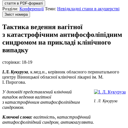
стаття в PDF-форматі
Розділи:
Конференції
Теми:
Невідкладні стани в акушерстві
Зміст номера
Тактика ведення вагітної
з катастрофічним антифосфоліпідним
синдромом на прикладі клінічного
випадку
сторінки:
18-19
І. Л. Кукуруза
, к.мед.н., керівник обласного перинатального
центру Вінницької обласної клінічної лікарні ім. М.
І. Пирогова.
У доповіді представлений клінічний
випадок ведення вагітної
І. Л. Кукуруза
з катастрофічним антифосфоліпідним
синдромом.
Ключові слова:
вагітність, катастрофічний
антифосфоліпідний синдром, антикоагулянти.