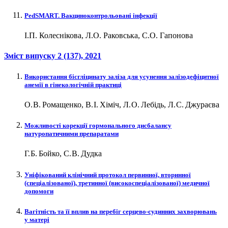
PedSMART. Вакциноконтрольовані інфекції
І.П. Колеснікова, Л.О. Раковська, С.О. Гапонова
Зміст випуску
2 (137)
, 2021
Використання бісгліцинату заліза для усунення залізодефіцитної
анемії в гінекологічній практиці
О. В. Ромащенко, В. І. Хіміч, Л. О. Лебідь, Л. С. Джураєва
Можливості корекції гормонального дисбалансу
натуропатичними препаратами
Г. Б. Бойко, С. В. Дудка
Уніфікований клінічний протокол первинної, вторинної
(спеціалізованої), третинної (високоспеціалізованої) медичної
допомоги
Вагітність та її вплив на перебіг серцево-судинних захворювань
у матері