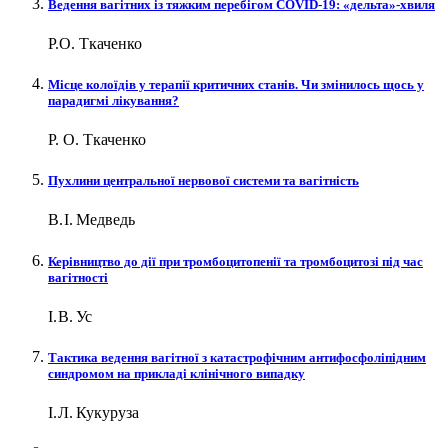
Ведення вагітних із тяжким перебігом COVID‑19: «дельта»‑хвиля
Р.О. Ткаченко
Місце колоїдів у терапії критичних станів. Чи змінилось щось у
парадигмі лікування?
Р. О. Ткаченко
Пухлини центральної нервової системи та вагітність
В. І. Медведь
Керівництво до дії при тромбоцитопенії та тромбоцитозі під час
вагітності
І. В. Ус
Тактика ведення вагітної з катастрофічним антифосфоліпідним
синдромом на прикладі клінічного випадку
І. Л. Кукуруза