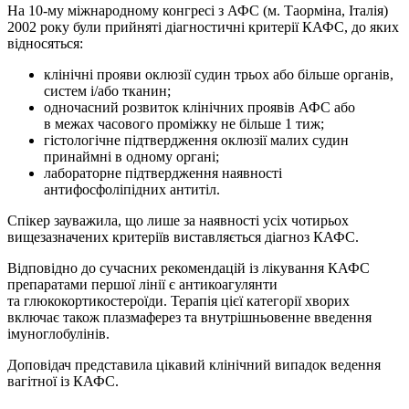
На 10-му міжнародному конгресі з АФС (м. Таорміна, Італія)
2002 року були прийняті ­діагностичні критерії КАФС, до яких
відносяться:
клінічні прояви оклюзії судин трьох або більше органів,
систем і/або тканин;
одночасний розвиток клінічних проявів АФС або
в межах часового проміжку не більше 1 тиж;
гістологічне підтвердження оклюзії малих судин
принаймні в одному органі;
лабораторне підтвердження наявності
антифосфоліпідних антитіл.
Спікер зауважила, що лише за наявності усіх чотирьох
вищезазначених критеріїв виставляється діагноз КАФС.
Відповідно до сучасних рекомендацій із лікування КАФС
препаратами першої лінії є антикоагулянти
та глюкокортикостероїди. Терапія цієї категорії хворих
включає також плазмаферез та внутрішньовенне введення
імуноглобулінів.
Доповідач представила цікавий клінічний випадок ведення
вагітної із КАФС.