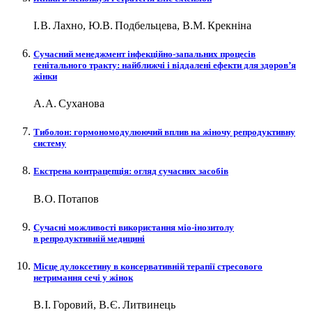
І. В. Лахно, Ю.В. Подбельцева, В.М. Крекніна
Сучасний менеджмент інфекційно-запальних процесів
генітального тракту: найближчі і віддалені ефекти для здоров’я
жінки
А. А. Суханова
Тиболон: гормономодулюючий вплив на жіночу репродуктивну
систему
Екстрена контрацепція: огляд сучасних засобів
В. О. Потапов
Сучасні можливості використання міо-інозитолу
в репродуктивній медицині
Місце дулоксетину в консервативній терапії стресового
нетримання сечі у жінок
В. І. Горовий, В. Є. Литвинець