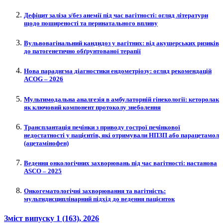
Дефіцит заліза з/без анемії під час вагітності: огляд літератури
щодо поширеності та перинатального впливу
Вульвовагінальний кандидоз у вагітних: від акушерських ризиків
до патогенетично обґрунтованої терапії
Нова парадигма діагностики ендометріозу: огляд рекомендацій
ACOG – 2026
Мультимодальна аналгезія в амбулаторній гінекології: кеторолак
як ключовий компонент протоколу знеболення
Трансплантація печінки з приводу гострої печінкової
недостатності у пацієнтів, які отримували НПЗП або парацетамол
(ацетамінофен)
Ведення онкологічних захворювань під час вагітності: настанова
ASCO – 2025
Онкогематологічні захворювання та вагітність:
мультидисциплінарний підхід до ведення пацієнток
Зміст випуску
1 (163)
, 2026