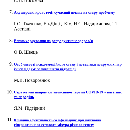
С. П. Посохова
Акушерські кровотечі: сучасний погляд на стару проблему
Р.О. Ткаченко, Ен-Дін Д. Кім, Н.С. Надирханова, Т.І.
Асатіані
Вплив харчування на репродуктивне здоров’я
О. В. Швець
Особливості психоемоційного стану і поведінки подружніх пар
із непліддям: запитання та відповіді
М. В. Поворознюк
Стратегічні напрямки інтенсивної терапії СOVID‑19 у вагітних
та породіль
Я.М. Підгірний
Клінічна ефективність соліфенацину при лікуванні
гіперактивного сечового міхура різного генезу