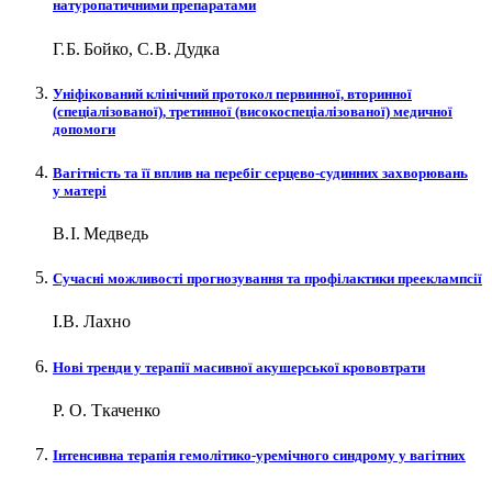
натуропатичними препаратами
Г. Б. Бойко, С. В. Дудка
Уніфікований клінічний протокол первинної, вторинної
(спеціалізованої), третинної (високоспеціалізованої) медичної
допомоги
Вагітність та її вплив на перебіг серцево-судинних захворювань
у матері
В. І. Медведь
Сучасні можливості прогнозування та профілактики прееклампсії
І.В. Лахно
Нові тренди у терапії масивної акушерської крововтрати
Р. О. Ткаченко
Інтенсивна терапія гемолітико-уремічного синдрому у вагітних