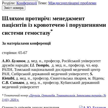
Розділи:
Конференції
Теми:
Міждисциплінарні проблеми
Зміст номера
Шляхом протиріч: менеджмент
пацієнтів із кровотечею і порушеннями
*
системи гемостазу
За матеріалами конференції
сторінки:
65-67
А.Ю. Буланов
, д. мед. н., професор, Російський університет
дружби народів;
І.І. Тютрін,
д. мед. н., професор, чл.-кор.
РАПН, Томський національний дослідний медичний центр
РАН, Сибірський державний медичний університет;
S.
Kietaibl,
д. мед. н., професор, Євангельська лікарня,
м. Відень;
С.В. Синьков
, д. мед. н., професор, Кубанський державний
медичний університет
* Тематичний номер
«Хірургія. Ортопедія. Травматологія. Інтенсивна терапія» №
3 (41), 2020 р.
Одним із спікерів заходу виступив