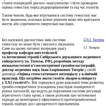
стояти попередній діагноз «коагулопатія» і бути проведена
оцінка гемостазу перед родорозрішенням та під час пологів.
Таким чином, будь-яке втручання в систему гемо­стазу має
бути зваженим, оскільки кожне рішення може або врятувати
життя, або спричинити смертельні наслідки.
Без належної діагностики змін системи
гемостазу не може бути і якісного лікування.
І.І. Тютрін
Саме на цьому питанні зосередив увагу
професор кафедри анестезіології
та інтенсивної терапії Сибірського державного медичного
університету (м. Томськ, РФ), розробник методу
низькочастотної п’єзоелектричної тромбо­еластографії,
доктор медичних наук Іван Іларіонович Тютрін
у своїй
доповіді
«Оцінка гемостатичного потенціалу у клінічній
практиці. Що потрібно знати і вміти лікарю-клініцисту
у
XXI
столітті?»
. Він торкнувся дуже важливої теми розвитку
тромбо-геморагічних ускладнень унаслідок поширеності
різних патологій, що ведуть до порушення системи регуляції
агрегатного стану крові, а також розповів про оптимальні
підходи до моніторингу ефективності протитромботичної
терапії, підбору доз і дискретності призначення.