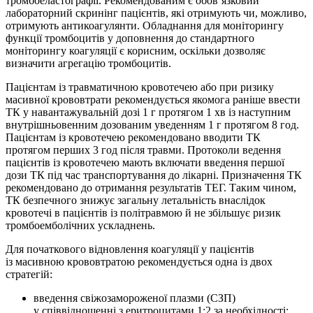
тромбоеластографії. Рекомендованим є обов’язковий
лабораторний скринінг пацієнтів, які отримують чи, можливо,
отримують антикоагулянти. Обладнання для моніторингу
функції тромбоцитів у доповнення до стандартного
моніторингу коагуляції є корисним, оскільки дозволяє
визначити агрегацію тромбоцитів.
Пацієнтам із травматичною кровотечею або при ризику
масивної крововтрати рекомендується якомога раніше ввести
ТК у навантажувальній дозі 1 г протягом 1 хв із наступним
внутрішньовенним дозованим уведенням 1 г протягом 8 год.
Пацієнтам із кровотечею рекомендовано вводити ТК
протягом перших 3 год після травми. Протоколи ведення
пацієнтів із кровотечею мають включати введення першої
дози ТК під час транспортування до лікарні. Призначення ТК
рекомендовано до отримання результатів ТЕГ. Таким чином,
ТК безпечного знижує загальну летальність внаслідок
кровотечі в пацієнтів із політравмою й не збільшує ризик
тромбоемболічних ускладнень.
Для початкового відновлення коагуляції у пацієнтів
із масивною крововтратою рекомендується одна із двох
стратегій:
введення свіжозамороженої плазми (СЗП)
у співвідношенні з еритроцитами 1:2 за необхідності;