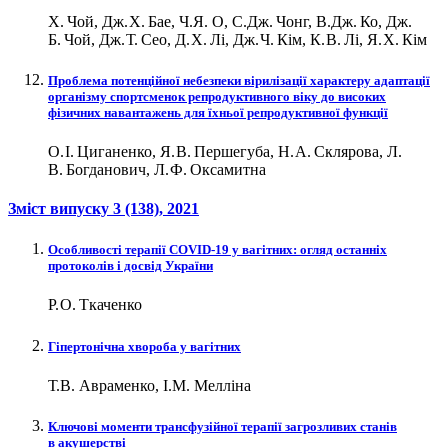
Х. Чой, Дж. Х. Бае, Ч.Я. О, С.Дж. Чонг, В.Дж. Ко, Дж.
Б. Чой, Дж. Т. Сео, Д. Х. Лі, Дж. Ч. Кім, К. В. Лі, Я. Х. Кім
Проблема потенційної небезпеки вірилізації характеру адаптації
організму спортсменок репродуктивного віку до високих
фізичних навантажень для їхньої репродуктивної функції
О. І. Циганенко, Я. В. Першегуба, Н. А. Склярова, Л.
В. Богданович, Л. Ф. Оксамитна
Зміст випуску
3 (138)
, 2021
Особливості терапії COVID‑19 у вагітних: огляд останніх
протоколів і досвід України
Р. О. Ткаченко
Гіпертонічна хвороба у вагітних
Т.В. Авраменко, І.М. Мелліна
Ключові моменти трансфузійної терапії загрозливих станів
в акушерстві