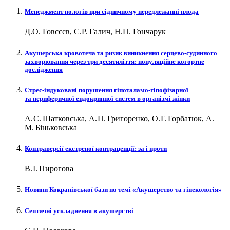
Менеджмент пологів при сідничному передлежанні плода
Д.О. Говсєєв, С.Р. Галич, Н.П. Гончарук
Акушерська кровотеча та ризик виникнення серцево-судинного
захворювання через три десятиліття: популяційне когортне
дослідження
Стрес-індуковані порушення гіпоталамо-гіпофізарної
та периферичної ендокринної систем в організмі жінки
А. С. Шатковська, А. П. Григоренко, О. Г. Горбатюк, А.
М. Біньковська
Контраверсії екстреної контрацепції: за і проти
В. І. Пирогова
Новини Кокранівської бази по темі «Акушерство та гінекологія»
Септичні ускладнення в акушерстві