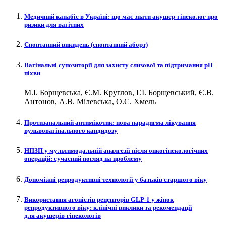
Медичний канабіс в Україні: що має знати акушер-гінеколог про
ризики для вагітних
Спонтанний викидень (спонтанний аборт)
Вагінальні супозиторії для захисту слизової та підтримання рН
піхви
М.І. Борщевська, Є.М. Круглов, Г.І. Борщевський, Є.В.
Антонов, А.В. Мілевська, О.С. Хмель
Протизапальний антимікотик: нова парадигма лікування
вульвовагінального кандидозу
НПЗП у мультимодальній аналгезії після онкогінекологічних
операцій: сучасний погляд на проблему
Допоміжні репродуктивні технології у батьків старшого віку
Використання агоністів рецепторів GLP‑1 у жінок
репродуктивного віку: клінічні виклики та рекомендації
для акушерів-гінекологів