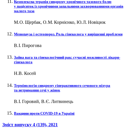
Комплексна терапія синдрому хронічного тазового болю
у пацієнток із хронічними запальними захворюваннями органів
малого таза
М. О. Щербак, О. М. Корнієнко, Ю. Л. Новіцюк
Менопауза і остеопороз. Роль гінеколога у вирішенні проблеми
В. І. Пирогова
Зайва вага та гінекологічний рак: сучасні можливості лікаря-
гінеколога
Н.В. Косей
Термінологія синдрому гіперактивного сечового міхура
та нетримання сечі у жінок
В. І. Горовий, В. Є. Литвинець
Вакцини проти COVID‑19 в Україні
Зміст випуску
4 (139)
, 2021