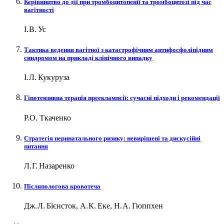
Керівництво до дії при тромбоцитопенії та тромбоцитозі під час
вагітності
І. В. Ус
Тактика ведення вагітної з катастрофічним антифосфоліпідним
синдромом на прикладі клінічного випадку
І. Л. Кукуруза
Гіпотензивна терапія прееклампсії: сучасні підходи і рекомендації
Р.О. Ткаченко
Стратегія перинатального ризику: невирішені та дискусійні
питання
Л. Г. Назаренко
Післяпологова кровотеча
Дж. Л. Бієнсток, А. К. Еке, Н. А. Гюппхен