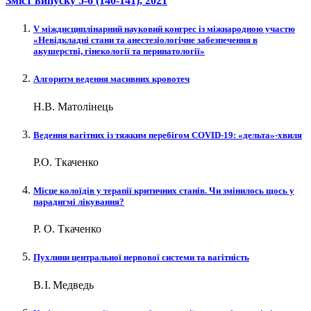
Зміст випуску
5-6 (140-141)
, 2021
V міждисциплінарний науковий конгрес із міжнародною участю
«Невідкладні стани та анестезіологічне забезпечення в
акушерстві, гінекології та перинатології»
Алгоритм ведення масивних кровотеч
Н.В. Матолінець
Ведення вагітних із тяжким перебігом COVID‑19: «дельта»‑хвиля
Р.О. Ткаченко
Місце колоїдів у терапії критичних станів. Чи змінилось щось у
парадигмі лікування?
Р. О. Ткаченко
Пухлини центральної нервової системи та вагітність
В. І. Медведь