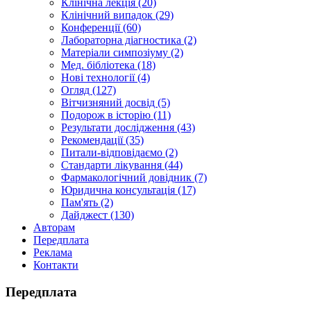
Клінічна лекція (20)
Клінічний випадок (29)
Конференції (60)
Лабораторна діагностика (2)
Матеріали симпозіуму (2)
Мед. бібліотека (18)
Нові технології (4)
Огляд (127)
Вітчизняний досвід (5)
Подорож в історію (11)
Результати дослідження (43)
Рекомендації (35)
Питали-відповідаємо (2)
Стандарти лікування (44)
Фармакологічний довідник (7)
Юридична консультація (17)
Пам'ять (2)
Дайджест (130)
Авторам
Передплата
Реклама
Контакти
Передплата