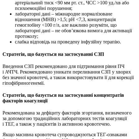
артеріальний тиск <90 мм рт. ст., ЧСС >100 уд./хв або
психоемоційні порушення;
лабораторні дані – міжнародне нормалізоване
відношення (МНВ) >1,5; рН <7,3, концентрація
гемоглобіну <100 г/л, але важливо розуміти, що
лабораторні дані – не обов’язкова вимога для активації
протоколу;
слабка відповідь на проведену інфузійну терапію.
Стратегія, що базується на застосуванні СЗП
Введення СЗП рекомендовано для підтримання рівня ПЧ
і АЧТЧ. Рекомендовано уникати переливання СЗП у хворих
без значної кровотечі, а також використовувати її для корекції
гіпофібриногенемії.
Стратегія, що базується на застосуванні концентратів
факторів коагуляції
Рекомендована за дефіциту факторів згортання, визначеного
за допомогою традиційних лабораторних тестів коагуляції
і ТЕГ, а також у пацієнтів із активною кровотечею.
Якщо масивна кровотеча супроводжуються ТЕГ-ознаками