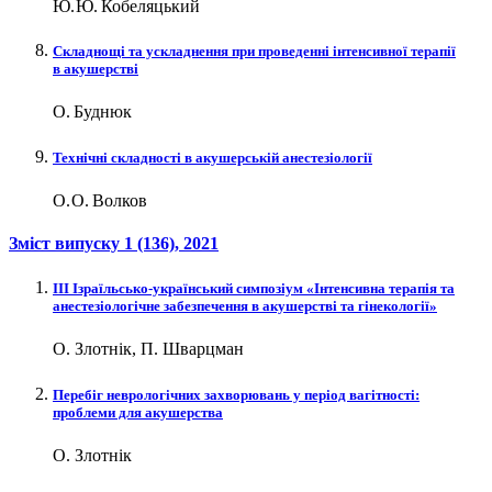
Ю. Ю. Кобеляцький
Складнощі та ускладнення при проведенні інтенсивної терапії
в акушерстві
О. Буднюк
Технічні складності в акушерській анестезіології
О. О. Волков
Зміст випуску
1 (136)
, 2021
ІІІ Ізраїльсько-український симпозіум «Інтенсивна терапія та
анестезіологічне забезпечення в акушерстві та гінекології»
О. Злотнік, П. Шварцман
Перебіг неврологічних захворювань у період вагітності:
проблеми для акушерства
О. Злотнік