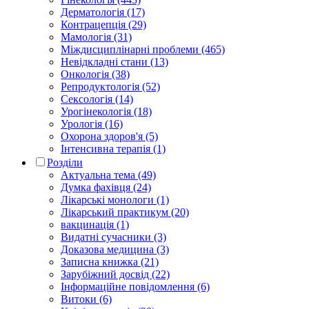
Дерматологія (17)
Контрацепція (29)
Мамологія (31)
Міждисциплінарні проблеми (465)
Невідкладні стани (13)
Онкологія (38)
Репродуктологія (52)
Сексологія (14)
Урогінекологія (18)
Урологія (16)
Охорона здоров'я (5)
Інтенсивна терапія (1)
Розділи
Актуальна тема (49)
Думка фахівця (24)
Лікарські монологи (1)
Лікарський практикум (20)
вакцинація (1)
Видатні сучасники (3)
Доказова медицина (3)
Записна книжка (21)
Зарубіжний досвід (22)
Інформаційне повідомлення (6)
Витоки (6)