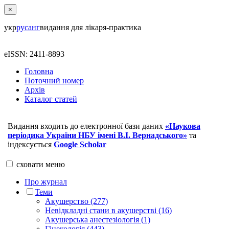
×
укр
рус
анг
видання для лікаря-практика
eISSN: 2411-8893
Головна
Поточний номер
Архів
Каталог статей
Видання входить до електронної бази даних
«Наукова
періодика України НБУ імені В.І. Вернадського»
та
індексується
Google Scholar
сховати
меню
Про журнал
Теми
Акушерство (277)
Невідкладні стани в акушерстві (16)
Акушерська анестезіологія (1)
Гінекологія (443)