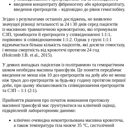
введення концентрату фібриногену або кріопреципітату,
введення еритроцитів – відповідно до рівня гемоглобіну.
Згідно з результатами останніх досліджень, не виявлено
значущої різниці летальності за 24 і 30 днів серед пацієнтів
із масивною травматичною крововтратою, які отримували
СЗП, тромбоцити й еритроцити у співвідношенні 1:1:1,
порівняно зі співвідношенням 1:1:2. Однак у групі 1:1:1
відзначається більша кількість пацієнтів, які досягли гемостазу,
і менша смертність від кровотечі протягом 24 год
(Holcomb J.B. et al., 2015).
У деяких випадках пацієнтам із політравмою та геморагічним
шоком необхідна масивна трансфузія. Це поняття передбачає
введення не менш ніж 10 доз еритроцитів на добу або не менш
ніж трьох доз еритроцитів за будь-яку годину протягом першої
доби, при цьому збалансованість співвідношення еритроцитів
та СЗП – 1:1 (2:1).
Прийняття рішення про початок виконання протоколу
масивної трансфузії має ґрунтуватися на клінічній оцінці,
підкріпленій лабораторними даними:
клінічно очевидна неконтрольована масивна кровотеча,
а також температура тіла нижче 35 °C, систолічний