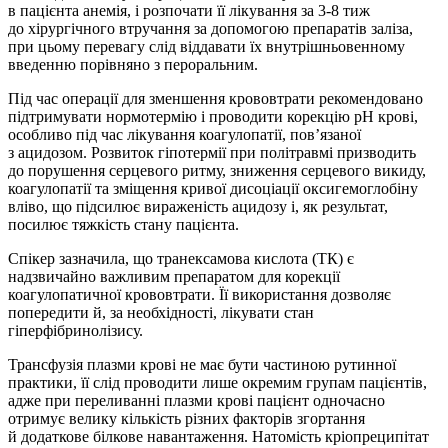
в пацієнта анемія, і розпочати її лікування за 3-8 тиж
до хірургічного втручання за допомогою препаратів заліза,
при цьому перевагу слід віддавати їх внутрішньовенному
введенню порівняно з пероральним.
Під час операції для зменшення крововтрати рекомендовано
підтримувати нормотермію і проводити корекцію рН крові,
особливо під час лікування коагулопатії, пов’язаної
з ацидозом. Розвиток гіпотермії при політравмі призводить
до порушення серцевого ритму, зниження серцевого викиду,
коагулопатії та зміщення кривої дисо­ціації оксигемоглобіну
вліво, що підсилює вираженість ацидозу і, як результат,
посилює тяжкість стану пацієнта.
Спікер зазначила, що транексамова кислота (ТК) є
надзвичайно важливим препаратом для корекції
коагулопатичної крововтрати. Її використання дозволяє
попередити й, за необхідності, лікувати стан
гіперфібринолізису.
Трансфузія плазми крові не має бути частиною рутинної
практики, її слід проводити лише окремим групам пацієнтів,
адже при переливанні плазми крові пацієнт одночасно
отримує велику кількість різних факторів згортання
й додаткове білкове навантаження. Натомість кріопреципітат