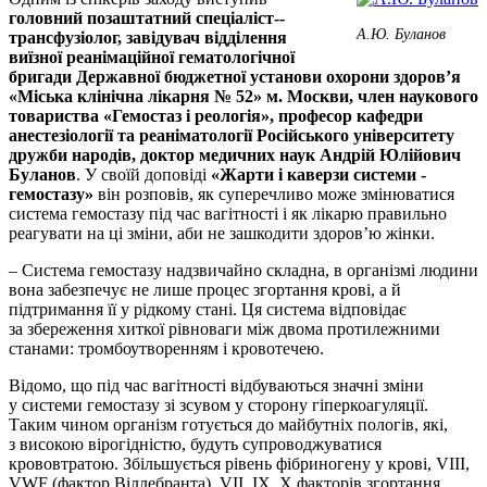
головний позаштатний спеціаліст-­
А.Ю. Буланов
трансфузіолог, завідувач відділення
виїзної реанімаційної гематологічної
бригади Державної бюджетної установи охорони здоров’я
«Міська клінічна лікарня № 52» м. Москви, член ­наукового
товариства «Гемостаз і реологія», професор кафедри
анестезіології та реаніматології Російського університету
дружби народів, доктор медичних наук Андрій Юлійович
Буланов
. У своїй доповіді
«Жарти і каверзи системи ­
гемостазу»
він
розповів, як суперечливо може змінюватися
система гемостазу під час вагітності і як лікарю правильно
реагувати на ці зміни, аби не зашкодити здоров’ю жінки.
– Система гемостазу надзвичайно складна, в організмі людини
вона забезпечує не лише процес згортання крові, а й
підтримання її у рідкому стані. Ця система відповідає
за збереження хиткої рівноваги між двома протилежними
станами: тромбо­утворенням і кровотечею.
Відомо, що під час вагітності відбуваються значні зміни
у системи гемостазу зі зсувом у сторону гіперкоа­гуляції.
Таким чином організм готується до майбутніх пологів, які,
з високою вірогідністю, будуть супроводжуватися
крововтратою. Збільшується рівень фібриногену у крові, VIII,
VWF (фактор Віллебранта), VII, IX, X факторів згортання