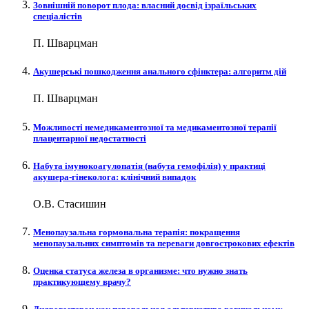
Зовнішній поворот плода: власний досвід ізраїльських
спеціалістів
П. Шварцман
Акушерські пошкодження анального сфінктера: алгоритм дій
П. Шварцман
Можливості немедикаментозної та медикаментозної терапії
плацентарної недостатності
Набута імунокоагулопатія (набута гемофілія) у практиці
акушера-гінеколога: клінічний випадок
О.В. Стасишин
Менопаузальна гормональна терапія: покращення
менопаузальних симптомів та переваги довгострокових ефектів
Оценка статуса железа в организме: что нужно знать
практикующему врачу?