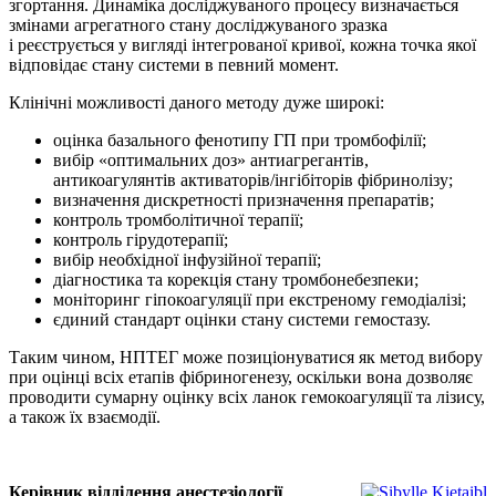
згортання. Динаміка досліджуваного процесу визначається
змінами агрегатного стану досліджуваного зразка
і реєструється у вигляді інтегрованої кривої, кожна точка якої
відповідає стану системи в певний момент.
Клінічні можливості даного методу дуже широкі:
оцінка базального фенотипу ГП при тромбофілії;
вибір «оптимальних доз» антиагрегантів,
антикоагулянтів активаторів/інгібіторів фібринолізу;
визначення дискретності призначення препаратів;
контроль тромболітичної терапії;
контроль гірудотерапії;
вибір необхідної інфузійної терапії;
діагностика та корекція стану тромбонебезпеки;
моніторинг гіпокоагуляції при екстреному ­гемодіалізі;
єдиний стандарт оцінки стану системи гемостазу.
Таким чином, НПТЕГ може позиціонуватися як метод вибору
при оцінці всіх етапів фібриногенезу, оскільки вона дозволяє
проводити сумарну оцінку всіх ланок гемо­коагуляції та лізису,
а також їх взаємодії.
Керівник відділення анестезіології