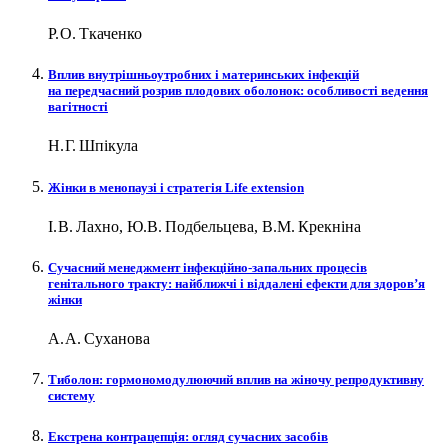
Р. О. Ткаченко
Вплив внутрішньоутробних і материнських інфекцій
на передчасний розрив плодових оболонок: особливості ведення
вагітності
Н. Г. Шпікула
Жінки в менопаузі і стратегія Life еxtension
І. В. Лахно, Ю.В. Подбельцева, В.М. Крекніна
Сучасний менеджмент інфекційно-запальних процесів
генітального тракту: найближчі і віддалені ефекти для здоров’я
жінки
А. А. Суханова
Тиболон: гормономодулюючий вплив на жіночу репродуктивну
систему
Екстрена контрацепція: огляд сучасних засобів