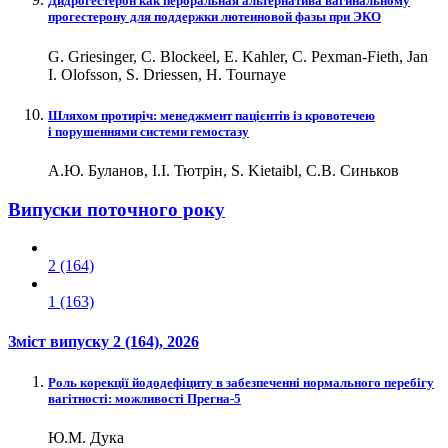
Дидрогестерон как пероральная альтернатива вагинальному
прогестерону для поддержки лютеиновой фазы при ЭКО
G. Griesinger, C. Blockeel, E. Kahler, C. Pexman-Fieth, Jan
I. Olofsson, S. Driessen, H. Tournaye
Шляхом протиріч: менеджмент пацієнтів із кровотечею
і порушеннями системи гемостазу
А.Ю. Буланов, І.І. Тютрін, S. Kietaibl, С.В. Синьков
Випуски поточного року
2 (164)
1 (163)
Зміст випуску
2 (164)
, 2026
Роль корекції йододефіциту в забезпеченні нормального перебігу
вагітності: можливості Прегна-5
Ю.М. Дука