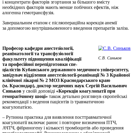
і концентрати факторів згортання за більшого вмісту
необхідних факторів мають менше побічних ефектів, ніж
алогенна гемотрансфузія.
Завершальним етапом є післяопераційна корекція анемії
за допомогою внутрішньовенного введення препаратів заліза.
Професор кафедри анестезіології,
реаніматології та трансфузіології
С.В. Синьков
факультету підвищення кваліфікації
та професійної перепідготовки спе­
ціалістів Кубанського державного медичного університету,
завідувач відділення анестезіології-реанімації № 3 Крайової
клінічної лікарні № 2 МОЗ Краснодарського краю
(м. Краснодар), доктор медичних наук Сергій Васильович
Синьков
у своїй доповіді
«Корекція коагулопатії при
геморагічному шоці»
також детально розглянув європейські
рекомендації з ведення пацієнтів із травматичною
коагулопатією.
– Рутинна практика для виявлення посттравматичної
коагулопатії включає раннє і повторне визначення ПТЧ,
АЧТЧ, фібриногену і кількості тромбоцитів або проведення