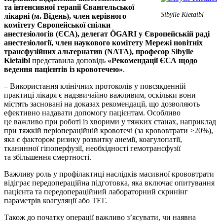
та інтенсивної терапії Євангельської
Sibylle Kietaibl
лікарні (м. Відень), член керівного
комітету Європейської спілки
анестезіологів (ЄСА), делегат
Ö
GARI
у Європейській раді
анестезіології, член наукового комітету Мережі новітніх
трансфузійних альтернатив (
NATA
), професор
Sibylle
Kietaibl
представила доповідь
«Рекомендації ЄСА щодо
ведення пацієнтів із кровотечею»
.
– Використання клінічних протоколів у повсякденній
практиці лікаря є надзвичайно важливим, оскільки вони
містять засновані на доказах рекомендації, що дозволяють
ефективно надавати допомогу пацієнтам. Особ­ливо
це важливо при роботі із хворими у тяжких станах, наприклад
при тяжкій періопераційній кровотечі (за крововтрати >20%),
яка є фактором ризику розвитку анемії, коагулопатії,
тканинної гіпоперфузії, необхідності гемотрансфузії
та збільшення смертності.
Важливу роль у профілактиці наслідків масивної крововтрати
відіграє передопераційна підготовка, яка включає опитування
пацієнта та передопераційний лабораторний скринінг
параметрів коагуляції або ТЕГ.
Також до початку операції важливо з’ясу­­вати, чи наявна