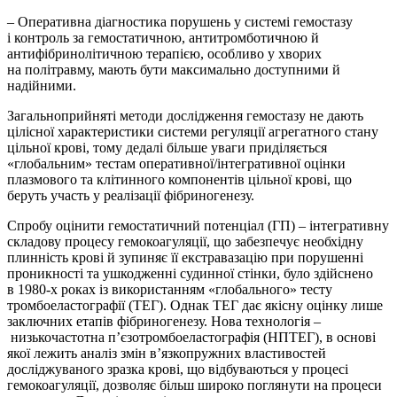
– Оперативна діагностика порушень у системі гемо­стазу
і контроль за гемостатичною, антитромботичною й
антифібринолітичною терапією, особливо у хворих
на політравму, мають бути максимально доступними й
надійними.
Загальноприйняті методи дослідження гемостазу не дають
цілісної характеристики системи регуляції агрегатного стану
цільної крові, тому дедалі більше уваги приділяється
«глобальним» тестам оперативної/інтегративної оцінки
плазмового та клітинного компонентів цільної крові, що
беруть участь у реалізації фібриногенезу.
Спробу оцінити гемостатичний потенціал (ГП) – інтегративну
складову процесу гемокоагуляції, що забезпечує необхідну
плинність крові й зупиняє її екстравазацію при порушенні
проникності та ушкодженні судинної стінки, було здійснено
в 1980-х роках із використанням «глобального» тесту
тромбоеластографії (ТЕГ). Однак ТЕГ дає якісну оцінку лише
заключних етапів фібриногенезу. Нова технологія –
низькочастотна п’єзотромбоеластографія (НПТЕГ), в основі
якої лежить аналіз змін в’язко­пружних властивостей
досліджуваного зразка крові, що відбуваються у процесі
гемокоагуляції, дозволяє більш широко поглянути на процеси