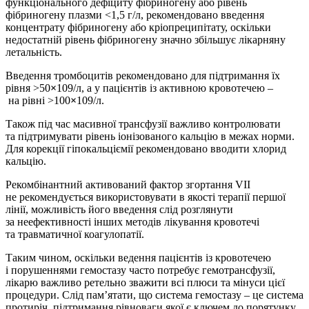
функціонального дефіциту фібриногену або рівень
фібриногену плазми <1,5 г/л, рекомендовано введення
концентрату фібриногену або кріопреципітату, оскільки
недостатній рівень фібриногену значно збільшує лікарняну
летальність.
Введення тромбоцитів рекомендовано для підтримання їх
рівня >50
×
109/л, а у пацієнтів із активною кровотечею –
на рівні >100
×
109/л.
Також під час масивної трансфузії важливо конт­ролювати
та підтримувати рівень іонізованого кальцію в межах норми.
Для корекції гіпокальціємії рекомендовано вводити хлорид
кальцію.
Рекомбінантний активований фактор згортання VII
не рекомендується використовувати в якості терапії першої
лінії, можливість його введення слід розглянути
за неефективності інших методів лікування кровотечі
та травматичної коагулопатії.
Таким чином, оскільки ведення пацієнтів із кровотечею
і порушеннями гемостазу часто потребує гемотрансфузії,
лікарю важливо ретельно зважити всі плюси та мінуси цієї
процедури. Слід пам’ятати, що система гемостазу – це система
протиріч, підтримання рівноваги якої є ключем до порятунку