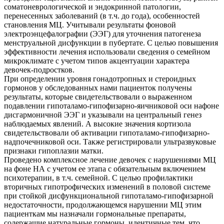
соматоневрологической и эндокринной патологии,
перенесенных заболеваний (в т.ч. до года), особенностей
становления МЦ. Учитывали результаты фоновой
электроэнцефалографии (ЭЭГ) для уточнения патогенеза
менструальной дисфункции в пубертате. С целью повышения
эффективности лечения использовали сведения о семейном
микроклимате с учетом типов акцентуации характера
девочек-подростков.
При определении уровня гонадотропных и стероидных
гормонов у обследованных нами пациенток получены
результаты, которые свидетельствовали о выраженном
подавлении гипоталамо-гипофизарно-яичниковой оси нафоне
дисгармоничной ЭЭГ и указывали на центральный генез
наблюдаемых явлений. А высокие значения кортизола
свидетельствовали об активации гипоталамо-гипофизарно-
надпочечниковой оси. Также регистрировали ультразвуковые
признаки гипоплазии матки.
Проведено комплексное лечение девочек с нарушениями МЦ
на фоне НА с учетом ее этапа с обязательным включением
психотерапии, в т.ч. семейной. С целью профилактики
вторичных гипотрофических изменений в половой системе
при стойкой дисфункциональной гипоталамо-гипофизарной
недостаточности, продолжающемся нарушении МЦ этим
пациенткам мы назначали гормональные препараты,
содержащие натуральные гормоны, идентичные тем, что