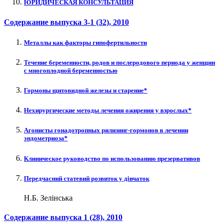
ЮРИДИЧЕСКАЯ КОНСУЛЬТАЦИЯ
Содержание выпуска
3-1 (32)
, 2010
Металлы как факторы гипофертильности
Течение беременности, родов и послеродового периода у женщин
с многоплодной беременностью
Гормоны щитовидной железы и старение*
Нехирургические методы лечения ожирения у взрослых*
Агонисты гонадотропных рилизинг-гормонов в лечении
эндометриоза*
Клиническое руководство по использованию презервативов
Передчасний статевий розвиток у дівчаток
Н.Б. Зелінська
Содержание выпуска
1 (28)
, 2010