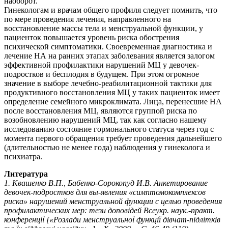
наоборот.
Гинекологам и врачам общего профиля следует помнить, что
по мере проведения лечения, направленного на
восстановление массы тела и менструальной функции, у
пациенток повышается уровень риска обострения
психической симптоматики. Своевременная диагностика и
лечение НА на ранних этапах заболевания является залогом
эффективной профилактики нарушений МЦ у девочек-
подростков и бесплодия в будущем. При этом огромное
значение в выборе лечебно-реабилитационной тактики для
продуктивного восстановления МЦ у таких пациенток имеет
определение семейного микроклимата. Лица, перенесшие НА
после восстановления МЦ, являются группой риска по
возобновлению нарушений МЦ, так как согласно нашему
исследованию состояние гормонального статуса через год с
момента первого обращения требует проведения дальнейшего
(длительностью не менее года) наблюдения у гинеколога и
психиатра.
Литература
1. Квашенко В.П., Бабенко-Сорокопуд И.В. Анкетирование
девочек-подростков для вы-явления «симптомокомплексов
риска» нарушений менструальной функции с целью проведения
профилактических мер: тези доповідей Всеукр. наук.-практ.
конференції [«Розлади менструальної функції дівчат-підлітків