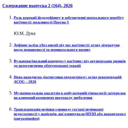
Содержание выпуска
2 (164)
, 2026
Роль корекції йододефіциту в забезпеченні нормального перебігу
вагітності: можливості Прегна-5
Ю.М. Дука
Дефіцит заліза з/без анемії під час вагітності: огляд літератури
щодо поширеності та перинатального впливу
Вульвовагінальний кандидоз у вагітних: від акушерських ризиків
до патогенетично обґрунтованої терапії
Нова парадигма діагностики ендометріозу: огляд рекомендацій
ACOG – 2026
Мультимодальна аналгезія в амбулаторній гінекології: кеторолак
як ключовий компонент протоколу знеболення
Трансплантація печінки з приводу гострої печінкової
недостатності у пацієнтів, які отримували НПЗП або парацетамол
(ацетамінофен)