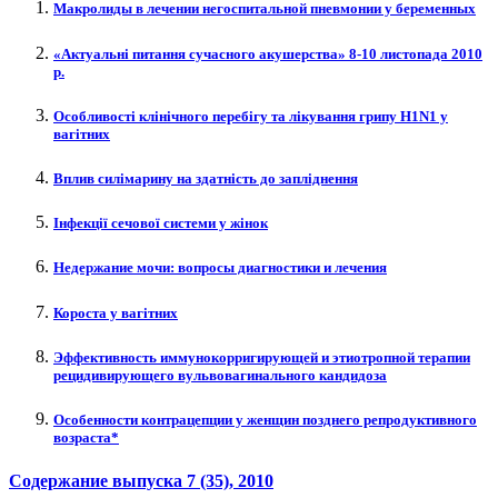
Макролиды в лечении негоспитальной пневмонии у беременных
«Актуальні питання сучасного акушерства» 8-10 листопада 2010
р.
Особливості клінічного перебігу та лікування грипу H1N1 у
вагітних
Вплив силімарину на здатність до запліднення
Інфекції сечової системи у жінок
Недержание мочи: вопросы диагностики и лечения
Короста у вагітних
Эффективность иммунокорригирующей и этиотропной терапии
рецидивирующего вульвовагинального кандидоза
Особенности контрацепции у женщин позднего репродуктивного
возраста*
Содержание выпуска
7 (35)
, 2010