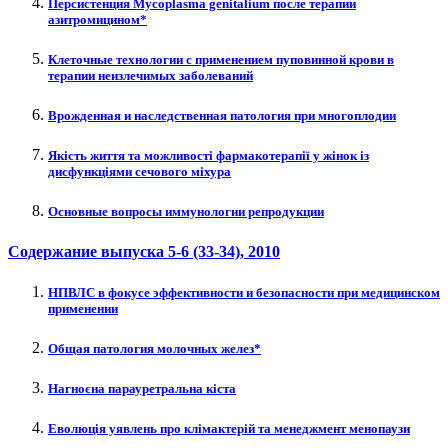
Персистенция Mycoplasma genitalium после терапии
азитромицином*
Клеточные технологии с применением пуповинной крови в
терапии неизлечимых заболеваний
Врожденная и наследственная патология при многоплодии
Якість життя та можливості фармакотерапії у жінок із
дисфункціями сечового міхура
Основные вопросы иммунологии репродукции
Содержание выпуска
5-6 (33-34)
, 2010
НПВЛС в фокусе эффективности и безопасности при медицинском
применении
Общая патология молочных желез*
Нагноєна парауретральна кіста
Еволюція уявлень про клімактерій та менеджмент менопаузи