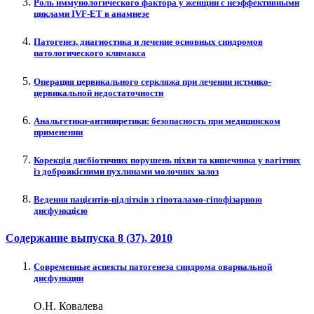
Роль иммунологического фактора у женщин с неэффективными
циклами IVF-ET в анамнезе
Патогенез, диагностика и лечение основных синдромов
патологического климакса
Операция цервикального серкляжа при лечении истмико-
цервикальной недостаточности
Анальгетики-антипиретики: безопасность при медицинском
применении
Корекція дисбіотичних порушень піхви та кишечника у вагітних
із доброякісними пухлинами молочних залоз
Ведення пацієнтів-підлітків з гіпоталамо-гіпофізарною
дисфункцією
Содержание выпуска
8 (37)
, 2010
Современные аспекты патогенеза синдрома овариальной
дисфункции
О.Н. Ковалева