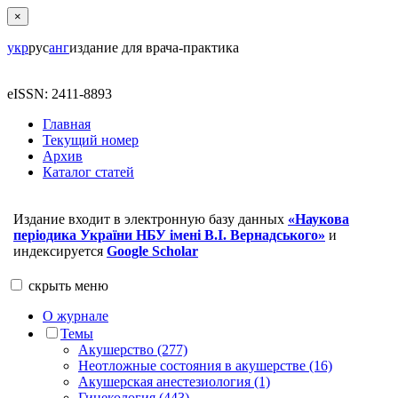
×
укр
рус
анг
издание для врача-практика
eISSN: 2411-8893
Главная
Текущий номер
Архив
Каталог статей
Издание входит в электронную базу данных
«Наукова
періодика України НБУ імені В.І. Вернадського»
и
индексируется
Google Scholar
скрыть
меню
О журнале
Темы
Акушерство (277)
Неотложные состояния в акушерстве (16)
Акушерская анестезиология (1)
Гинекология (443)