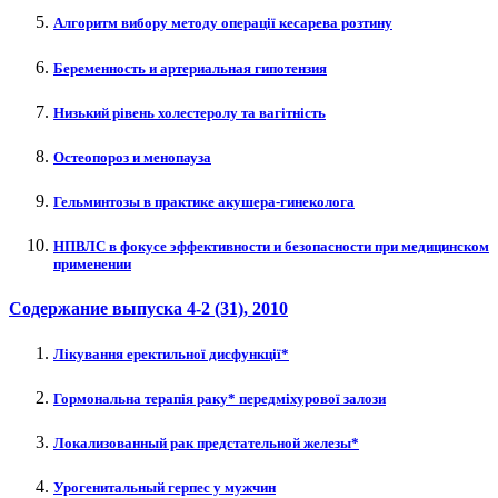
Алгоритм вибору методу операції кесарева розтину
Беременность и артериальная гипотензия
Низький рівень холестеролу та вагітність
Остеопороз и менопауза
Гельминтозы в практике акушера-гинеколога
НПВЛС в фокусе эффективности и безопасности при медицинском
применении
Содержание выпуска
4-2 (31)
, 2010
Лікування еректильної дисфункції*
Гормональна терапія раку* передміхурової залози
Локализованный рак предстательной железы*
Урогенитальный герпес у мужчин