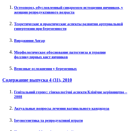
Остеопороз, обусловленный синдромом истощения яичников, у
женщин репродуктивного возраста
Теоретические и практические аспекты развития артериальной
гипертензии при беременности
Вирджиния Апгар
Морфологическое обоснование патогенеза и терапии
фолликулярных кист яичников
Венозные осложнения у беременных
Содержание выпуска
4 (31)
, 2010
Генітальний герпес: гінекологічні аспекти Клінічне керівництво –
2008
Актуальные вопросы лечения вагинального кандидоза
Імуногенетика та репродуктивні втрати