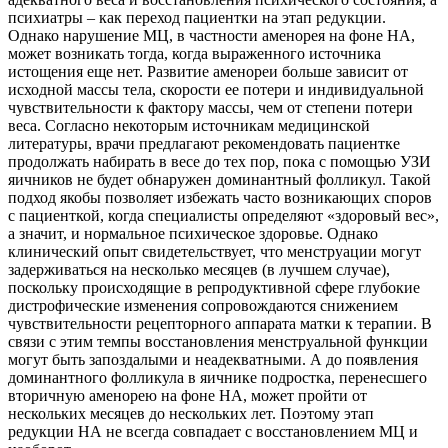
психиатры – как переход пациентки на этап редукции.
Однако нарушение МЦ, в частности аменорея на фоне НА,
может возникать тогда, когда выраженного источника
истощения еще нет. Развитие аменореи больше зависит от
исходной массы тела, скорости ее потери и индивидуальной
чувствительности к фактору массы, чем от степени потери
веса. Согласно некоторым источникам медицинской
литературы, врачи предлагают рекомендовать пациентке
продолжать набирать в весе до тех пор, пока с помощью УЗИ
яичников не будет обнаружен доминантный фолликул. Такой
подход якобы позволяет избежать часто возникающих споров
с пациенткой, когда специалисты определяют «здоровый вес»,
а значит, и нормальное психическое здоровье. Однако
клинический опыт свидетельствует, что менструации могут
задерживаться на несколько месяцев (в лучшем случае),
поскольку происходящие в репродуктивной сфере глубокие
дистрофические изменения сопровождаются снижением
чувствительности рецепторного аппарата матки к терапии. В
связи с этим темпы восстановления менструальной функции
могут быть запоздалыми и неадекватными. А до появления
доминантного фолликула в яичнике подростка, перенесшего
вторичную аменорею на фоне НА, может пройти от
нескольких месяцев до нескольких лет. Поэтому этап
редукции НА не всегда совпадает с восстановлением МЦ и