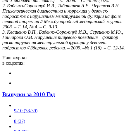
та їх віддалені наслідки».] – Х., 2008. – С. 46-49 (118).
2. Бабенко-Сорокопуд И.В., Табачников А.Е., Черепков В.Н.
Психологическая диагностика и коррекция у девочек-
подростков c нарушением менструальной функции на фоне
нервной анорексии // Международный медицинский журнал. –
2008. – Т. 14, № 4. – С. 9-13.
3. Квашенко В.П., Бабенко-Сорокопуд И.В., Сергиенко М.Ю.,
Гончарова О.В. Нарушение пищевого поведения – фактор
риска нарушения менструальной функции у девочек-
подростков // Здоровье ребенка. – 2009. –№ 1 (16). – С. 12-14.
Наш журнал
в соцсетях:
Выпуски за 2010 Год
9-10 (38-39)
8 (37)