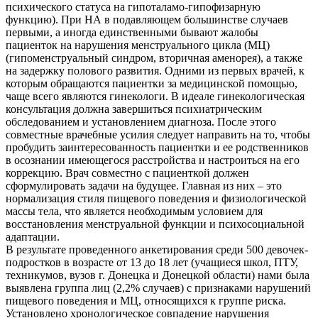
психического статуса на гипоталамо-гипофизарную
функцию). При НА в подавляющем большинстве случаев
первыми, а иногда единственными бывают жалобы
пациенток на нарушения менструального цикла (МЦ)
(гипоменструальный синдром, вторичная аменорея), а также
на задержку полового развития. Одними из первых врачей, к
которым обращаются пациентки за медицинской помощью,
чаще всего являются гинекологи. В идеале гинекологическая
консультация должна завершиться психиатрическим
обследованием и установлением диагноза. После этого
совместные врачебные усилия следует направить на то, чтобы
пробудить заинтересованность пациентки и ее родственников
в осознании имеющегося расстройства и настроиться на его
коррекцию. Врач совместно с пациенткой должен
сформулировать задачи на будущее. Главная из них – это
нормализация стиля пищевого поведения и физиологической
массы тела, что является необходимым условием для
восстановления менструальной функции и психосоциальной
адаптации.
В результате проведенного анкетирования среди 500 девочек-
подростков в возрасте от 13 до 18 лет (учащиеся школ, ПТУ,
техникумов, вузов г. Донецка и Донецкой области) нами была
выявлена группа лиц (2,2% случаев) с признаками нарушений
пищевого поведения и МЦ, относящихся к группе риска.
Установлено хронологическое совпадение нарушения