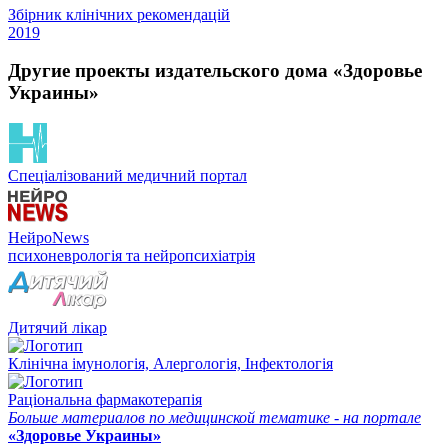
Збірник клінічних рекомендацій
2019
Другие проекты издательского дома «Здоровье
Украины»
Спеціалізований медичний портал
НейроNews
психоневрологія та нейропсихіатрія
Дитячий лікар
Клінічна імунологія, Алергологія, Інфектологія
Раціональна фармакотерапія
Больше материалов по медицинской тематике - на портале
«Здоровье Украины»