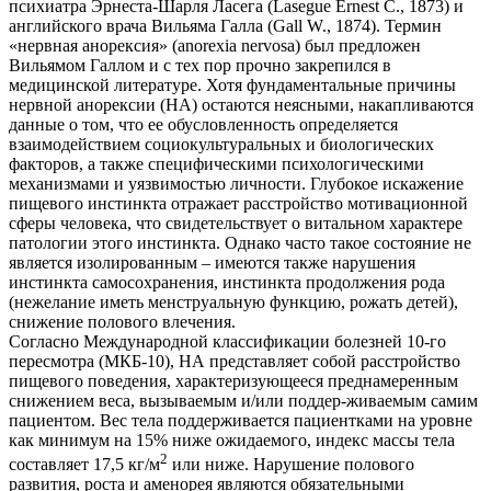
психиатра Эрнеста-Шарля Ласега (Lasegue Ernest C., 1873) и
английского врача Вильяма Галла (Gall W., 1874). Термин
«нервная анорексия» (anorexia nervosa) был предложен
Вильямом Галлом и с тех пор прочно закрепился в
медицинской литературе. Хотя фундаментальные причины
нервной анорексии (НА) остаются неясными, накапливаются
данные о том, что ее обусловленность определяется
взаимодействием социокультуральных и биологических
факторов, а также специфическими психологическими
механизмами и уязвимостью личности. Глубокое искажение
пищевого инстинкта отражает расстройство мотивационной
сферы человека, что свидетельствует о витальном характере
патологии этого инстинкта. Однако часто такое состояние не
является изолированным – имеются также нарушения
инстинкта самосохранения, инстинкта продолжения рода
(нежелание иметь менструальную функцию, рожать детей),
снижение полового влечения.
Согласно Международной классификации болезней 10-го
пересмотра (МКБ-10), НА представляет собой расстройство
пищевого поведения, характеризующееся преднамеренным
снижением веса, вызываемым и/или поддер-живаемым самим
пациентом. Вес тела поддерживается пациентками на уровне
как минимум на 15% ниже ожидаемого, индекс массы тела
2
составляет 17,5 кг/м
или ниже. Нарушение полового
развития, роста и аменорея являются обязательными