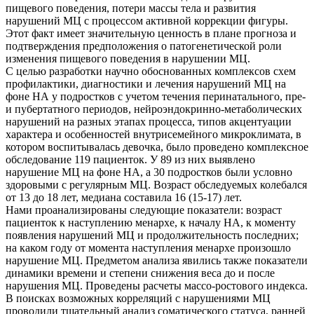
пищевого поведения, потери массы тела и развития
нарушений МЦ с процессом активной коррекции фигуры.
Этот факт имеет значительную ценность в плане прогноза и
подтверждения предположения о патогенетической роли
изменения пищевого поведения в нарушении МЦ.
С целью разработки научно обоснованных комплексов схем
профилактики, диагностики и лечения нарушений МЦ на
фоне НА у подростков с учетом течения перинатального, пре-
и пубертатного периодов, нейроэндокринно-метаболических
нарушений на разных этапах процесса, типов акцентуации
характера и особенностей внутрисемейного микроклимата, в
котором воспитывалась девочка, было проведено комплексное
обследование 119 пациенток. У 89 из них выявлено
нарушение МЦ на фоне НА, а 30 подростков были условно
здоровыми с регулярным МЦ. Возраст обследуемых колебался
от 13 до 18 лет, медиана составила 16 (15-17) лет.
Нами проанализированы следующие показатели: возраст
пациенток к наступлению менархе, к началу НА, к моменту
появления нарушений МЦ и продолжительность последних;
на каком году от момента наступления менархе произошло
нарушение МЦ. Предметом анализа явились также показатели
динамики времени и степени снижения веса до и после
нарушения МЦ. Проведены расчеты массо-ростового индекса.
В поисках возможных корреляций с нарушениями МЦ
проводили тщательный анализ соматического статуса, ранней