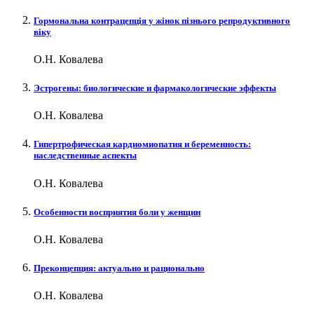
Гормональна контрацепція у жінок пізнього репродуктивного
віку
О.Н. Ковалева
Эстрогены: биологические и фармакологические эффекты
О.Н. Ковалева
Гипертрофическая кардиомиопатия и беременность:
наследственные аспекты
О.Н. Ковалева
Особенности восприятия боли у женщин
О.Н. Ковалева
Преконцепция: актуально и рационально
О.Н. Ковалева