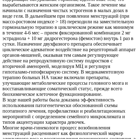
вырабатываются женским организмом. Такое лечение мы
начинали с назначения чистых эстрогенов в малых дозах в
виде геля. В дальнейшем при появлении менструаций (при
массо-ростовом индексе > 18) переходили на заместительную
гормональную терапию в циклическом режиме как минимум
в течение 4-6 мес – прием фиксированной комбинации 2 мг
эстрадиола + 10 мг дидрогестерона (фемостон) внутрь 1 раз в
сутки. Назначение двухфазного препарата обеспечивает
циклическое адекватное воздействие на рецепторный аппарат
органов-мишеней, оказывая тем самым регулирующее
действие на репродуктивную систему подростков с
вторичной аменореей, моделируя МЦ и регулируя
гипоталамо-гипофизарную систему. В медикаментозную
терапию больных НА также включали препараты,
улучшающие метаболические процессы головного мозга и
восстанавливающие соматический статус, прежде всего
биохимическое клеточное функционирование.
В ходе нашей работы была доказана эф-фективность
использования патогенетически обоснованной схемы
поэтапного лечения, профилактики и реабилитационных
мероприятий с определением семейного микроклимата и
типов акцентуации характера девочек.
Многие врачи-гинекологи процесс возобновления
менструаций расценивают как физиологический маркер
адекватного веса и восстановления психического состояния, а