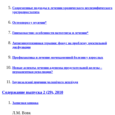
Современные подходы в лечении хронического неспецифического
уретропростатита
Остеопороз у мужчин*
Гинекомастия: особенности патогенеза и лечения*
Антигипертензивная терапия: фокус на проблему эректильной
дисфункции
Профилактика и лечение мочекаменной болезни у взрослых
Новые аспекты лечения аденомы предстательной железы –
перманентная революция?
Імунозалежні причини чоловічого непліддя
Содержание выпуска
2 (29)
, 2010
Записная книжка
Л.М. Вовк