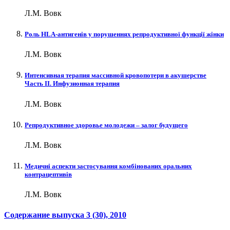
Л.М. Вовк
Роль HLA-антигенів у порушеннях репродуктивної функції жінки
Л.М. Вовк
Интенсивная терапия массивной кровопотери в акушерстве
Часть II. Инфузионная терапия
Л.М. Вовк
Репродуктивное здоровье молодежи – залог будущего
Л.М. Вовк
Медичні аспекти застосування комбінованих оральних
контрацептивів
Л.М. Вовк
Содержание выпуска
3 (30)
, 2010