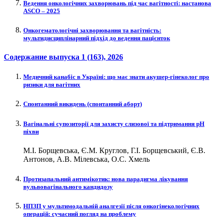
Ведення онкологічних захворювань під час вагітності: настанова
ASCO – 2025
Онкогематологічні захворювання та вагітність:
мультидисциплінарний підхід до ведення пацієнток
Содержание выпуска
1 (163)
, 2026
Медичний канабіс в Україні: що має знати акушер-гінеколог про
ризики для вагітних
Спонтанний викидень (спонтанний аборт)
Вагінальні супозиторії для захисту слизової та підтримання рН
піхви
М.І. Борщевська, Є.М. Круглов, Г.І. Борщевський, Є.В.
Антонов, А.В. Мілевська, О.С. Хмель
Протизапальний антимікотик: нова парадигма лікування
вульвовагінального кандидозу
НПЗП у мультимодальній аналгезії після онкогінекологічних
операцій: сучасний погляд на проблему