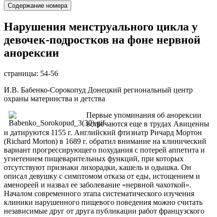
Содержание номера
Нарушения менструального цикла у
девочек-подростков на фоне нервной
анорексии
страницы:
54-56
И.В. Бабенко-Сорокопуд Донецкий региональный центр
охраны материнства и детства
Первые упоминания об анорексии
встречаются еще в трудах Авиценны
и датируются 1155 г. Английский фтизиатр Ричард Мортон
(Richard Morton) в 1689 г. обратил внимание на клинический
вариант прогрессирующего похудания с потерей аппетита и
угнетением пищеварительных функций, при которых
отсутствуют признаки лихорадки, кашель и одышка. Он
описал девушку с симптомом отказа от еды, истощением и
аменореей и назвал ее заболевание «нервной чахоткой».
Началом современного этапа систематического изучения
клиники нарушенного пищевого поведения можно считать
независимые друг от друга публикации работ французского