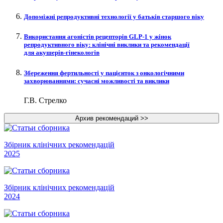
Допоміжні репродуктивні технології у батьків старшого віку
Використання агоністів рецепторів GLP‑1 у жінок
репродуктивного віку: клінічні виклики та рекомендації
для акушерів-гінекологів
Збереження фертильності у пацієнток з онкологічними
захворюваннями: сучасні можливості та виклики
Г.В. Стрелко
Збірник клінічних рекомендацій
2025
Збірник клінічних рекомендацій
2024