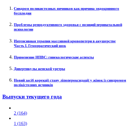
Синдром поликистозных яичников как причина эндокринного
бесплодия
Проблемы репродуктивного здоровья с позиций перинатальной
психологии
Интенсивная терапия массивной кровопотери в акушерстве
Часть I. Геморрагический шок
Применение НПВС: гинекологические аспекты
Дивертикулы женской уретры
Новий засіб корекції стану ліпопероксидації у жінок із синдромом
полікістозних яєчників
Выпуски текущего года
2 (164)
1 (163)