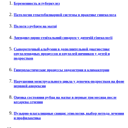
Беременность и туберкулез
Патология гепатобилиарной системы в практике гинеколога
Пологи з рубцем на матці
Апендикулярно-генітальний синдром у дитячій гінекології
Сывороточный альбумин в дополнительной диагностике
опухолевидных процессов и опухолей яичников у детей и
подростков
Гиперпластические процессы эндометрия в климактерии
Нарушения менструального цикла у девочек-подростков на фоне
нервной анорексии
Оценка состояния рубца на матке в первые три месяца после
кесарева сечения
Пузырно-влагалищные свищи: этиология, выбор метода лечения
и профилактика