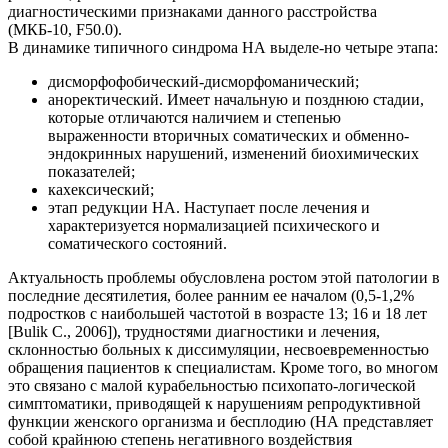
диагностическими признаками данного расстройства
(МКБ-10, F50.0).
В динамике типичного синдрома НА выделе-но четыре этапа:
дисморфофобический-дисморфоманический;
аноректический. Имеет начальную и позднюю стадии,
которые отличаются наличием и степенью
выраженности вторичных соматических и обменно-
эндокринных нарушений, изменений биохимических
показателей;
кахексический;
этап редукции НА. Наступает после лечения и
характеризуется нормализацией психического и
соматического состояний.
Актуальность проблемы обусловлена ростом этой патологии в
последние десятилетия, более ранним ее началом (0,5-1,2%
подростков с наибольшей частотой в возрасте 13; 16 и 18 лет
[Bulik С., 2006]), трудностями диагностики и лечения,
склонностью больных к диссимуляции, несвоевременностью
обращения пациентов к специалистам. Кроме того, во многом
это связано с малой курабельностью психопато-логической
симптоматики, приводящей к нарушениям репродуктивной
функции женского организма и бесплодию (НА представляет
собой крайнюю степень негативного воздействия