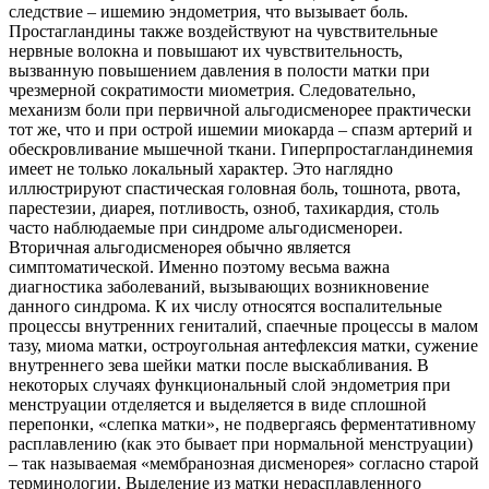
следствие – ишемию эндометрия, что вызывает боль.
Простагландины также воздействуют на чувствительные
нервные волокна и повышают их чувствительность,
вызванную повышением давления в полости матки при
чрезмерной сократимости миометрия. Следовательно,
механизм боли при первичной альгодисменорее практически
тот же, что и при острой ишемии миокарда – спазм артерий и
обескровливание мышечной ткани. Гиперпростагландинемия
имеет не только локальный характер. Это наглядно
иллюстрируют спастическая головная боль, тошнота, рвота,
парестезии, диарея, потливость, озноб, тахикардия, столь
часто наблюдаемые при синдроме альгодисменореи.
Вторичная альгодисменорея обычно является
симптоматической. Именно поэтому весьма важна
диагностика заболеваний, вызывающих возникновение
данного синдрома. К их числу относятся воспалительные
процессы внутренних гениталий, спаечные процессы в малом
тазу, миома матки, остроугольная антефлексия матки, сужение
внутреннего зева шейки матки после выскабливания. В
некоторых случаях функциональный слой эндометрия при
менструации отделяется и выделяется в виде сплошной
перепонки, «слепка матки», не подвергаясь ферментативному
расплавлению (как это бывает при нормальной менструации)
– так называемая «мембранозная дисменорея» согласно старой
терминологии. Выделение из матки нерасплавленного