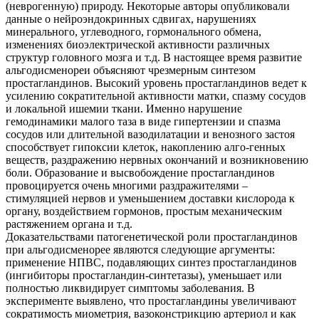
(неврогенную) природу. Некоторые авторы опубликовали
данные о нейроэндокринных сдвигах, нарушениях
минерального, углеводного, гормонального обмена,
изменениях биоэлектрической активности различных
структур головного мозга и т.д. В настоящее время развитие
альгодисменореи объясняют чрезмерным синтезом
простагландинов. Высокий уровень простагландинов ведет к
усилению сократительной активности матки, спазму сосудов
и локальной ишемии ткани. Именно нарушение
гемодинамики малого таза в виде гипертензии и спазма
сосудов или длительной вазодилатации и венозного застоя
способствует гипоксии клеток, накоплению алго-генных
веществ, раздражению нервных окончаний и возникновению
боли. Образование и высвобождение простагландинов
провоцируется очень многими раздражителями –
стимуляцией нервов и уменьшением доставки кислорода к
органу, воздействием гормонов, простым механическим
растяжением органа и т.д.
Доказательствами патогенетической роли простагландинов
при альгодисменорее являются следующие аргументы:
применение НПВС, подавляющих синтез простагландинов
(ингибиторы простагландин-синтетазы), уменьшает или
полностью ликвидирует симптомы заболевания. В
эксперименте выявлено, что простагландины увеличивают
сократимость миометрия, вазоконстрикцию артериол и как