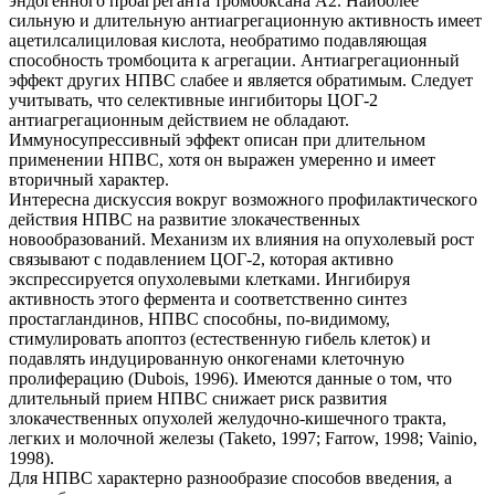
эндогенного проагреганта тромбоксана А2. Наиболее
сильную и длительную антиагрегационную активность имеет
ацетилсалициловая кислота, необратимо подавляющая
способность тромбоцита к агрегации. Антиагрегационный
эффект других НПВС слабее и является обратимым. Следует
учитывать, что селективные ингибиторы ЦОГ-2
антиагрегационным действием не обладают.
Иммуносупрессивный эффект описан при длительном
применении НПВС, хотя он выражен умеренно и имеет
вторичный характер.
Интересна дискуссия вокруг возможного профилактического
действия НПВС на развитие злокачественных
новообразований. Механизм их влияния на опухолевый рост
связывают с подавлением ЦОГ-2, которая активно
экспрессируется опухолевыми клетками. Ингибируя
активность этого фермента и соответственно синтез
простагландинов, НПВС способны, по-видимому,
стимулировать апоптоз (естественную гибель клеток) и
подавлять индуцированную онкогенами клеточную
пролиферацию (Dubois, 1996). Имеются данные о том, что
длительный прием НПВС снижает риск развития
злокачественных опухолей желудочно-кишечного тракта,
легких и молочной железы (Taketo, 1997; Farrow, 1998; Vainio,
1998).
Для НПВС характерно разнообразие способов введения, а