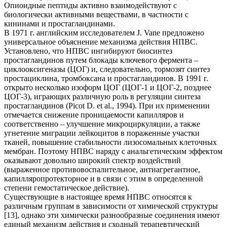
Опиоидные пептиды активно взаимодействуют с
биологически активными веществами, в частности с
кининами и простагландинами.
В 1971 г. английским исследователем J. Vane предложено
универсальное объяснение механизма действия НПВС.
Установлено, что НПВС ингибируют биосинтез
простагландинов путем блокады ключевого фермента –
циклооксигеназы (ЦОГ) и, следовательно, тормозят синтез
простациклина, тромбоксана и простагландинов. В 1991 г.
открыто несколько изоформ ЦОГ (ЦОГ-1 и ЦОГ-2, позднее
ЦОГ-3), играющих различную роль в регуляции синтеза
простагландинов (Picot D. et al., 1994). При их применении
отмечается снижение проницаемости капилляров и
соответственно – улучшение микроциркуляции, а также
угнетение миграции лейкоцитов в пораженные участки
тканей, повышение стабильности лизосомальных клеточных
мембран. Поэтому НПВС наряду с анальгетическим эффектом
оказывают довольно широкий спектр воздействий
(выраженное противовоспалительное, антиагрегантное,
капилляропротекторное и в связи с этим в определенной
степени гемостатическое действие).
Существующие в настоящее время НПВС относятся к
различным группам в зависимости от химической структуры
[13], однако эти химически разнообразные соединения имеют
единый механизм действия и сходный терапевтический