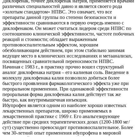
Диклофенак, точнее диклофенак натрия, применяется врачами
различных специальностей давно и является своего рода
«золотым стандартом» НПВС. Это означает, что все
препараты данной группы по степени безопасности и
эффективности сравниваются в первую очередь именно с
диклофенаком. Он может считаться лидером среди НПВС по
соотношению клинической эффективности, частоте побочных
реакций и стоимости; обладает выраженным
противовоспалительным эффектом, хорошим
обезболивающим действием, при этом стабильно занимая
ведущее место в клинических исследованиях и метаанализах,
посвященных сравнительной переносимости НПВС.
Начиная с 1983 г., в практику прочно вошел структурный
аналог диклофенака натрия – его калиевая соль. Введение в
молекулу диклофенака калия позволило добиться более
быстрого проявления фармакологического эффекта уже при
пероральном применении. При одинаковой эффективности
пероральная форма диклофенака калия действует так же
быстро, как внутримышечная инъекция.
Ибупрофен является одним из наиболее хорошо известных
лекарственных препаратов, широко применяемых в
лекарственной практике с 1969 г. Его анальгезирующее
действие при средних терапевтических дозах (1200-1800 мг/
сут) существенно превосходит противовоспалительное. Более
чем 30-летний опыт применения ибупрофена в мировой