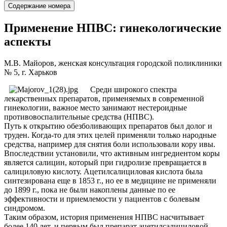
Содержание номера
Применение НПВС: гинекологические
аспекты
М.В. Майоров, женская консультация городской поликлиники
№ 5, г. Харьков
Среди широкого спектра
лекарственных препаратов, применяемых в современной
гинекологии, важное место занимают нестероидные
противовоспалительные средства (НПВС).
Путь к открытию обезболивающих препаратов был долог и
труден. Когда-то для этих целей применяли только народные
средства, например для снятия боли использовали кору ивы.
Впоследствии установили, что активным ингредиентом коры
является салицин, который при гидролизе превращается в
салициловую кислоту. Ацетилсалициловая кислота была
синтезирована еще в 1853 г., но ее в медицине не применяли
до 1899 г., пока не были накоплены данные по ее
эффективности и приемлемости у пациентов с болевым
синдромом.
Таким образом, история применения НПВС насчитывает
более 140 лет, и первым был препарат ацетилсалициловой