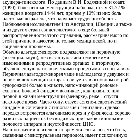
акушера-гинеколога. По данным В.И. Бодяжиной и соавт.
(1990), болезненные менструации наблюдаются у 31-52 %
женщин в возрасте 14-44 лет, причем у 10% из них боль
настолько выражена, что нарушает трудоспособность.
Наблюдения исследователей из Австралии, Швеции, а также
и из других стран свидетельствуют о еще большей
распространенности этого страдания, рассматриваемого по
этой причине в качестве не только медицинской, но и
социальной проблемы.
Обычно альгодисменорею подразделяют на первичную
(эссенциальную), не связанную с анатомическими
изменениями в репродуктивных органах, и вторичную,
обусловленную патологическими процессами в гениталиях.
Первичная альгодисменорея чаще наблюдается у девушек и
нерожавших женщин и характеризуется в основном острой
судорожной болью в животе, напоминающей родовые
схватки. Болевой синдром возникает, как правило, при
первой в жизни менструации (менархе), реже – спустя
некоторое время. Часто сопутствует астено-невротический
синдром в сочетании с гипоплазией гениталий, однако
нередко встречается альгодисменорея и у физически хорошо
развитых пациенток без видимых признаков гипоплазии
полового аппарата и неустойчивости ЦНС.
На протяжении длительного времени считалось, что боль,
связанная с менструальным периодом, имеет психогенную