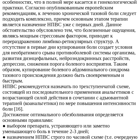
особенностях, что в полной мере касается и гинекологической
практики. Согласно опубликованным европейским
рекомендациям, к лечению хронической тазовой боли следует
подходить комплексно, причем основным этапом терапии
является назначение НПВС уже с первых дней. Данное
обстоятельство обусловлено тем, что болезненные ощущения,
являясь мощным стрессовым фактором, приводят к
перераздражению лимбико-ретикулярных структур. А
отсутствие в первые дни купирования боли создает условия
для необратимого срыва противоболевой системы организма,
развития диэнцефальных, нейроэндокринных расстройств,
депрессии, снижения порога болевого восприятия. Таким
образом, купирование болевого абдоминального синдрома
тазового происхождения должно быть своевременным и
быстрым.
НПВС рекомендуется назначать по трехступенчатой схеме,
состоящей из последовательного применения анальгетиков с
возрастающей силой действия в сочетании с адъювантной
терапией (коанальгетики) по мере повышения интенсивности
боли [16].
Достижение оптимального обезболивания определяется
основными правилами:
● выбором препарата, устраняющего или заметно
уменьшающего боль в течение 2-3 дней;
● назначением НПВС строго по часовой схеме (т.е. очередную