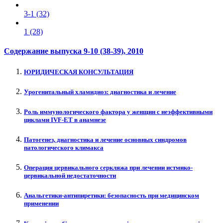
3-1 (32)
1 (28)
Содержание выпуска
9-10 (38-39)
, 2010
ЮРИДИЧЕСКАЯ КОНСУЛЬТАЦИЯ
Урогенитальный хламидиоз: диагностика и лечение
Роль иммунологического фактора у женщин с неэффективными
циклами IVF-ET в анамнезе
Патогенез, диагностика и лечение основных синдромов
патологического климакса
Операция цервикального серкляжа при лечении истмико-
цервикальной недостаточности
Анальгетики-антипиретики: безопасность при медицинском
применении