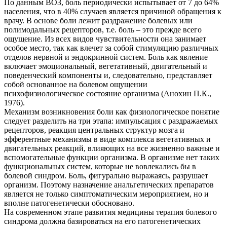
По данным ВОЗ, боль периодически испытывает от 7 до 64%
населения, что в 40% случаев является причиной обращения к
врачу. В основе боли лежит раздражение болевых или
полимодальных рецепторов, т.е. боль – это прежде всего
ощущение. Из всех видов чувствительности она занимает
особое место, так как влечет за собой стимуляцию различных
отделов нервной и эндокринной систем. Боль как явление
включает эмоциональный, вегетативный, двигательный и
поведенческий компоненты и, следовательно, представляет
собой основанное на болевом ощущении
психофизиологическое состояние организма (Анохин П.К.,
1976).
Механизм возникновения боли как физиологическое понятие
следует разделить на три этапа: импульсация с раздражаемых
рецепторов, реакция центральных структур мозга и
эфферентные механизмы в виде комплекса вегетативных и
двигательных реакций, влияющих на все жизненно важные и
вспомогательные функции организма. В организме нет таких
функциональных систем, которые не вовлекались бы в
болевой синдром. Боль, фигурально выражаясь, разрушает
организм. Поэтому назначение анальгетических препаратов
является не только симптоматическим мероприятием, но и
вполне патогенетически обосновано.
На современном этапе развития медицины терапия болевого
синдрома должна базироваться на его патогенетических