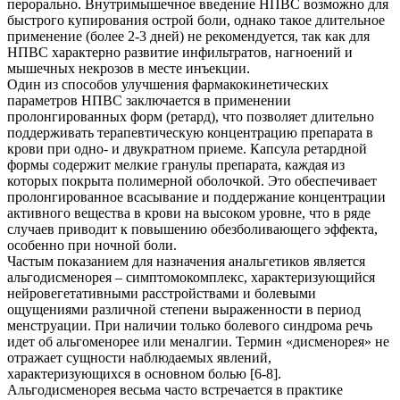
перорально. Внутримышечное введение НПВС возможно для
быстрого купирования острой боли, однако такое длительное
применение (более 2-3 дней) не рекомендуется, так как для
НПВС характерно развитие инфильтратов, нагноений и
мышечных некрозов в месте инъекции.
Один из способов улучшения фармакокинетических
параметров НПВС заключается в применении
пролонгированных форм (ретард), что позволяет длительно
поддерживать терапевтическую концентрацию препарата в
крови при одно- и двукратном приеме. Капсула ретардной
формы содержит мелкие гранулы препарата, каждая из
которых покрыта полимерной оболочкой. Это обеспечивает
пролонгированное всасывание и поддержание концентрации
активного вещества в крови на высоком уровне, что в ряде
случаев приводит к повышению обезболивающего эффекта,
особенно при ночной боли.
Частым показанием для назначения анальгетиков является
альгодисменорея – симптомокомплекс, характеризующийся
нейровегетативными расстройствами и болевыми
ощущениями различной степени выраженности в период
менструации. При наличии только болевого синдрома речь
идет об альгоменорее или меналгии. Термин «дисменорея» не
отражает сущности наблюдаемых явлений,
характеризующихся в основном болью [6-8].
Альгодисменорея весьма часто встречается в практике