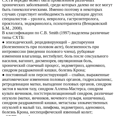
СХТБ нередко может быть проявлением различных
хронических заболеваний, среди которых далеко не все могут
быть гинекологическими. Именно поэтому в некоторых
случаях существует необходимость консультации других
специалистов – уролога, невролога, гастроэнтеролога,
проктолога, эндокринолога, психотерапевта (Венцковский
Б.М., 2008).
В классификации по C.B. Smith (1997) выделены различные
типы СХТБ:
● эпизодический, рецидивирующий – диспареуния
(болезненность при половом акте), болезненность при
интромиссии (введении полового члена), рубцовые
изменения влагалища, вестибулит, боль после сексуального
насилия, вагинит, дисменорея, овуляционная боль,
хронический спаечный процесс, эндометриоз, аденомиоз,
синдром раздраженной кишки, болезнь Крона;
● постоянный или персистирующий – спайки, выраженные
анатомические изменения половых органов, гидросальпинкс,
ретродевиации матки, выпадение половых органов, синдром
застоя в малом тазу, синдром Аллена-Мастерса, синдром
культи яичников, постстерилизационный синдром, различные
опухоли (матки, яичников, мочевого пузыря, кишечника),
синдром раздраженной кишки, метастазы злокачественных
опухолей в малый таз, лимфома, эндометриоз, аденомиоз,
болезнь Крона, неспецифический язвенный колит;