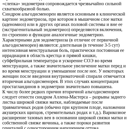
«слепка» эндометрия сопровождается чрезвычайно сильной
схваткообразной болью.
Синдром альгодисменореи является основным в клинической
картине эндометриоза, при котором в мышечном слое матки
(аденомиоз) или в других органах половой системы и вне ее
(экстрагенитальный эндометриоз) определяются включения,
по строению и функции аналогичные эндометрию.
Характерными для эндометриоза (в отличие от первичной
альгодисменореи) являются: длительная (в течение 3-5 сут)
интенсивная менструальная боль, практически постоянная ее
иррадиация в область крестца и прямой кишки,
субфебрильная температура и ускорение СОЭ во время
менструации, а также значительное увеличение матки перед и
во время менструации и уменьшение после нее. У некоторых
женщин после введения внутриматочной спирали отмечается
вторичная альгодисменорея. В этих случаях концентрация
простагландинов в эндометрии значительно повышена.
К числу более редких причин вторичной альгодисменореи
следует отнести синдром Аллена-Мастерса – разрывы заднего
листка широкой связки матки, наблюдаемые после
травматичных родов (обычно при крупном плоде, наложении
акушерских щипцов, стремительных родах и т.д.). Варикозное
расширение тазовых вен в основании широкой связки матки и
собственной связке яичника, а также пороки развития
гениталий с односторонним нарушением оттока