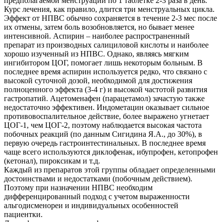
предполагаемой менструации по 1 таблетке 2-3 раза в день.
Курс лечения, как правило, длится три менструальных цикла.
Эффект от НПВС обычно сохраняется в течение 2-3 мес после
их отмены, затем боль возобновляется, но бывает менее
интенсивной. Аспирин – наиболее распространенный
препарат из производных салициловой кислоты и наиболее
хорошо изученный из НПВС. Однако, являясь мягким
ингибитором ЦОГ, помогает лишь некоторым больным. В
последнее время аспирин используется редко, что связано с
высокой суточной дозой, необходимой для достижения
полноценного эффекта (3-4 г) и высокой частотой развития
гастропатий. Ацетоменафен (парацетамол) зачастую также
недостаточно эффективен. Индометацин оказывает сильное
противовоспалительное действие, более выражено угнетает
ЦОГ-1, чем ЦОГ-2, поэтому наблюдается высокая частота
побочных реакций (по данным Сигидина Я.А., до 30%), в
первую очередь гастроинтестинальных. В последнее время
чаще всего используются диклофенак, ибупрофен, кетопрофен
(кетонал), пироксикам и т.д.
Каждый из препаратов этой группы обладает определенными
достоинствами и недостатками (побочным действием).
Поэтому при назначении НПВС необходим
дифференцированный подход с учетом выраженности
альгодисменореи и индивидуальных особенностей
пациентки.