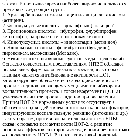
эффект. В настоящее время наиболее широко используются
препараты следующих групп:
1. Арилкарбоновые кислоты – ацетилсалициловая кислота
(аспирин).
2. Фенилуксусные кислоты – диклофенак (вольтарен).
3. Пропионовые кислоты – ибупрофен, флурбипрофен,
кетопрофен, напроксен, тиапрофеновая кислота.
4. Индолуксусные кислоты – индометацин (метиндол).
5. Эноликовые кислоты – фенилбутазон (бутадион),
пироксикам, мелоксикам (Мовалис).
6. Некислотные производные сульфонамида – целекоксиб.
Согласно современным представлениям, НПВС обладают
целым рядом фармакологических эффектов, из которых
главным является ингибирование активности ЦОГ,
катализирующее образование из арахидоновой кислоты
простагландинов, являющихся мощными ингибиторами
воспалительного процесса. Второй изофермент (ЦОГ-2)
участвует в синтезе простагландинов при воспалении.
Причем ЦОГ-2 в нормальных условиях отсутствует, а
образуется под воздействием некоторых тканевых факторов,
индуцирующих воспалительную реакцию (цитокины и др.).
Таким образом, противовоспалительный эффект НПВС
связан с подавлением активности ЦОГ-2, а развитие
побочных эффектов со стороны желудочно-кишечного тракта
– с подавлением ЦОГ-1. В то же время такой полезный