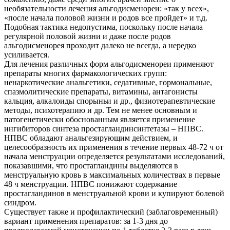
необязательности лечения альгодисменореи: «так у всех»,
«после начала половой жизни и родов все пройдет» и т.д.
Подобная тактика недопустима, поскольку после начала
регулярной половой жизни и даже после родов
альгодисменорея проходит далеко не всегда, а нередко
усиливается.
Для лечения различных форм альгодисменореи применяют
препараты многих фармакологических групп:
ненаркотические анальгетики, седативные, гормональные,
спазмолитические препараты, витамины, антагонисты
кальция, алкалоиды спорыньи и др., физиотерапевтические
методы, психотерапию и др. Тем не менее основным и
патогенетически обоснованным является применение
ингибиторов синтеза простагландинсинтетазы – НПВС.
НПВС обладают анальгезирующим действием, и
целесообразность их применения в течение первых 48-72 ч от
начала менструации определяется результатами исследований,
показавшими, что простагландины выделяются в
менструальную кровь в максимальных количествах в первые
48 ч менструации. НПВС понижают содержание
простагландинов в менструальной крови и купируют болевой
синдром.
Существует также и профилактический (заблаговременный)
вариант применения препаратов: за 1-3 дня до