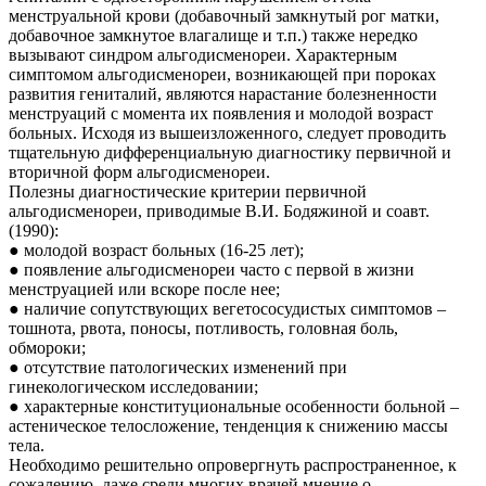
менструальной крови (добавочный замкнутый рог матки,
добавочное замкнутое влагалище и т.п.) также нередко
вызывают синдром альгодисменореи. Характерным
симптомом альгодисменореи, возникающей при пороках
развития гениталий, являются нарастание болезненности
менструаций с момента их появления и молодой возраст
больных. Исходя из вышеизложенного, следует проводить
тщательную дифференциальную диагностику первичной и
вторичной форм альгодисменореи.
Полезны диагностические критерии первичной
альгодисменореи, приводимые В.И. Бодяжиной и соавт.
(1990):
● молодой возраст больных (16-25 лет);
● появление альгодисменореи часто с первой в жизни
менструацией или вскоре после нее;
● наличие сопутствующих вегетососудистых симптомов –
тошнота, рвота, поносы, потливость, головная боль,
обмороки;
● отсутствие патологических изменений при
гинекологическом исследовании;
● характерные конституциональные особенности больной –
астеническое телосложение, тенденция к снижению массы
тела.
Необходимо решительно опровергнуть распространенное, к
сожалению, даже среди многих врачей мнение о