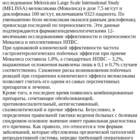
исследовании Meloxicam Large Scale International
Study
(
MELISSA) мелоксикама (Мовалиса) в дозе 7,5 мг/сут и
диклофенака 100 мг/сут, включавшем 9323 пациента. По
уменьшению боли мелоксикам оказался равным диклофенаку,
превосходя последний по переносимости. Эти данные
подтверждаются фармакоэпидемиологическими 12-
месячными исследованиями эффективности и переносимости
Мовалиса и неселективных НПВС.
При одинаковой клинической эффективности частота
гастроэнтерологических побочных эффектов при приеме
Мовалиса составила 1,8%, а стандартных НПВС – 3,2%,
выраженные осложнения выявлены лишь в 0,1 и 0,7% случаев
соответственно. Снижение риска возникновения побочных
реакций при сохранении клинического эффекта мелоксикама
позволяет считать его одним из самых перспективных
препаратов в лечении.
Кроме того, в последнее время появились комбинированные
препараты, сочетающие обезболивающий,
противовоспалительный, антигистаминный,
спазмолитический и прочие эффекты. Безусловно, в
определении правильной тактики ведения больных с болевым
синдромом основное значение имеет правильная диагностика
его причины. Как правило, это относится к тем формам
заболеваний, которые обусловлены органической патологией
репродуктивной системы, нередко требующей оперативного