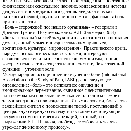
● СХТБ психофизиологического происхождения – постоянное
физическое или сексуальное насилие, конверсионная истерия,
депрессия, ипохондрия, шизофрения, неврологическая
патология (редко), опухоли спинного мозга, фантомная боль
при тетраплегии.
«Боль – сторожевой пес нашего организма» – говорили в
Древней Греции. По утверждению А.П. Зильбера (1984),
«боль – сложный коктейль чувствительности тела и состояния
духа в данный момент, предшествующих привычек,
воспитания, культуры, мировоззрения». Практического врача,
наряду с психологическими факторами, интересуют
физиологические и патогенетические механизмы, знание
которых помогает в осуществлении воистину божественной
функции – утоления боли.
Международной ассоциацией по изучению боли (International
Association on the Study of Pain, IASP) дано следующее
определение: «боль – это неприятное ощущение и
эмоциональное переживание, связанное с действительным
или возможным повреждением тканей или описываемое в
терминах данного повреждения». Иными словами, боль – это
важнейший сигнал о повреждении тканей, поступающий в
центральную нервную систему, и постоянно действующий
регулятор гомеостатических реакций, который, по
выражению И.П. Павлова, «побуждает отбросить то, что
угрожает жизненному процессу».