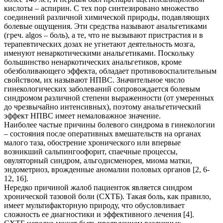
кислоты – аспирин. С тех пор синтезировано множество
соединений различной химической природы, подавляющих
болевые ощущения. Эти средства называют анальгетиками
(греч. аlgos – боль), а те, что не вызывают пристрастия и в
терапевтических дозах не угнетают деятельность мозга,
именуют ненаркотическими анальгетиками. Поскольку
большинство ненаркотических анальгетиков, кроме
обезболивающего эффекта, обладает противовоспалительным
свойством, их называют НПВС. Значительное число
гинекологических заболеваний сопровождается болевым
синдромом различной степени выраженности (от умеренных
до чрезвычайно интенсивных), поэтому анальгетический
эффект НПВС имеет немаловажное значение.
Наиболее частые причины болевого синдрома в гинекологии
– состояния после оперативных вмешательств на органах
малого таза, обострение хронического или впервые
возникший сальпингоофорит, спаечные процессы,
овуляторный синдром, альгодисменорея, миома матки,
эндометриоз, врожденные аномалии половых органов [2, 6-
12, 16].
Нередко причиной жалоб пациенток является синдром
хронической тазовой боли (СХТБ). Такая боль, как правило,
имеет мультифакторную природу, что обусловливает
сложность ее диагностики и эффективного лечения [4].