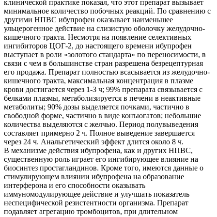
клинической практике показал, что этот препарат вызывает
минимальное количество побочных реакций. По сравнению с
другими НПВС ибупрофен оказывает наименьшее
ульцерогенное действие на слизистую оболочку желудочно-
кишечного тракта. Несмотря на появление селективных
ингибиторов ЦОГ-2, до настоящего времени ибупрофен
выступает в роли «золотого стандарта» по переносимости, в
связи с чем в большинстве стран разрешена безрецептурная
его продажа. Препарат полностью всасывается из желудочно-
кишечного тракта, максимальная концентрация в плазме
крови достигается через 1-3 ч; 99% препарата связывается с
белками плазмы, метаболизируется в печени в неактивные
метаболиты; 90% дозы выделяется почками, частично в
свободной форме, частично в виде конъюгатов; небольшие
количества выделяются с желчью. Период полувыведения
составляет примерно 2 ч. Полное выведение завершается
через 24 ч. Анальгетический эффект длится около 8 ч.
В механизме действия ибупрофена, как и других НПВС,
существенную роль играет его ингибирующее влияние на
биосинтез простагландинов. Кроме того, имеются данные о
стимулирующем влиянии ибупрофена на образование
интерферона и его способности оказывать
иммуномодулирующее действие и улучшать показатель
неспецифической резистентности организма. Препарат
подавляет агрегацию тромбоцитов, при длительном