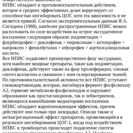
НПВС обладают и противовоспалительным действием,
которое в средних эффективных дозах коррелирует со
способностью ингибировать ЦОГ, хотя эта зависимость и не
является прямой. Согласно экспериментальным данным Я.А.
Сигидина (1988), наиболее распространенные НПВС можно
расположить по силе воздействия на острое экссудативное
воспаление следующим образом: индометацин >
флурбипрофен > диклофенак > пироксикам > кетопрофен >
напроксен > фенилбутазон > ибупрофен > ацетилсалициловая
кислота.
Все НПВС подавляют преимущественно фазу экссудации,
хотя наиболее мощные препараты, такие как индометацин,
диклофенак, действуют также на фазу пролиферации, снижая
синтез коллагена и связанное с ним склерозирование тканей.
По противовоспалительной активности все НПВС уступают
глюкокортикоидам, которые, ингибируя фермент фосфолипазу
А2, тормозят метаболизм фосфолипидов и нарушают
образование как простагландинов, так и лейкотриенов,
являющихся важнейшими медиаторами воспаления.
НПВС обладают жаропонижающим эффектом, причем
действуют они только при лихорадке. Описан также и
антиагрегационный эффект препаратов, проявляющийся в
результате ингибирования ЦОГ-1, когда под воздействием
НПВС в тромбоцитах происходит подавление синтеза