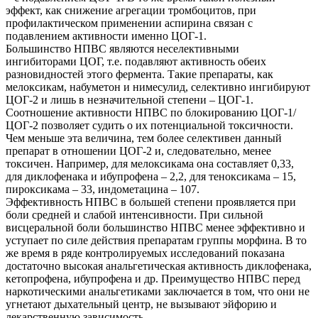
эффект, как снижение агрегации тромбоцитов, при
профилактическом применении аспирина связан с
подавлением активности именно ЦОГ-1.
Большинство НПВС являются неселективными
ингибиторами ЦОГ, т.е. подавляют активность обеих
разновидностей этого фермента. Такие препараты, как
мелоксикам, набуметон и нимесулид, селективно ингибируют
ЦОГ-2 и лишь в незначительной степени – ЦОГ-1.
Соотношение активности НПВС по блокированию ЦОГ-1/
ЦОГ-2 позволяет судить о их потенциальной токсичности.
Чем меньше эта величина, тем более селективен данный
препарат в отношении ЦОГ-2 и, следовательно, менее
токсичен. Например, для мелоксикама она составляет 0,33,
для диклофенака и ибупрофена – 2,2, для теноксикама – 15,
пироксикама – 33, индометацина – 107.
Эффективность НПВС в большей степени проявляется при
боли средней и слабой интенсивности. При сильной
висцеральной боли большинство НПВС менее эффективно и
уступает по силе действия препаратам группы морфина. В то
же время в ряде контролируемых исследований показана
достаточно высокая анальгетическая активность диклофенака,
кетопрофена, ибупрофена и др. Преимущество НПВС перед
наркотическими анальгетиками заключается в том, что они не
угнетают дыхательный центр, не вызывают эйфорию и
лекарственную зависимость.