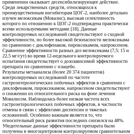
применении оказывает десенсибилизирующее действие.
Среди лекарственных средств, относящихся к
преимущественным ингибиторам ЦОГ-2, наиболее детально
изучен мелоксикам (Мовалис), высокая селективность
которого по отношению к ЦОГ-2 подтверждена практически
всеми используемыми методами [18]. Данные
контролируемых исследований свидетельствуют о сходной
эффективности, но более высокой безопасности мелоксикама
по сравнению с диклофенаком, пироксикамом, напроксеном.
Сравнение эффективности разных доз мелоксикама (7,5; 15 и
22,5 мг/сут) во время 12-недельного контролируемого
испытания свидетельствует о дозозависимой эффективности
препарата по сравнению с плацебо.
Результаты метаанализа (более 20 374 пациентов)
контролируемых исследований по частоте
гастроэнтерологических побочных эффектов в сравнении с
диклофенаком, пироксикамом, напроксеном свидетельствуют
о снижении их относительного риска на фоне лечения
Мовалисом. Наблюдалась более низкая частота всех
гастроэнтерологических побочных эффектов, в частности
отмены в связи с эффектами диспепсии и тяжелых
осложнений. Особенно важным является то, что
относительный риск развития последних снизился на 48%.
Убедительные данные эффективности препарата были
получены в многоцентровом контролируемом сравнительном