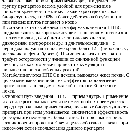
также большая широта применяемых доз, что делает эту
группу препаратов весьма удобной для применения в
широкой врачебной практике. Также характерна высокая
биодоступность, т.е. 90% и более действующей субстанции
при приеме внутрь попадает в кровь.
В соответствии с особенностями фармакокинетики НПВС
подразделяются на короткоживущие – с периодом полужизни
в плазме крови до 4 ч (ацетилсалициловая кислота,
диклофенак, ибупрофен и др.) и длительноживущие – с
периодом полужизни в плазме крови более 12 ч (пироксикам,
мелоксикам, фенилбутазон). Применение этих препаратов
требует осторожности у женщин со сниженной функцией
печени, так как это может привести к кумуляции и
повышению риска побочных реакций.
Метаболизируются НПВС в печени, выводятся через почки. С
целью минимизации побочных эффектов их назначение
противопоказано людям с тяжелой патологией печени и
почек.
Основной путь введения НПВС – прием внутрь. Применение
их в виде ректальных свечей не имеет особых преимуществ
перед пероральным применением, поскольку биодоступность
препарата при этом уменьшается, снижается и эффективность
(в результате необходима большая доза) и повышается риск
возникновения проктита. Свечи целесообразно назначать при
невозможности использования данного препарата