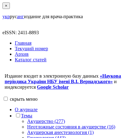
×
укр
рус
анг
издание для врача-практика
eISSN: 2411-8893
Главная
Текущий номер
Архив
Каталог статей
Издание входит в электронную базу данных
«Наукова
періодика України НБУ імені В.І. Вернадського»
и
индексируется
Google Scholar
скрыть
меню
О журнале
Темы
Акушерство (277)
Неотложные состояния в акушерстве (16)
Акушерская анестезиология (1)
Гинекология (443)