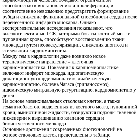
способностью к востановлению и пролиферации, и
соответственно невозможно предотвратить формирование
рубца и снижение функциональной способности сердца после
перенесенного инфаркта миокарда. Однако
экспериментальные исследования показывают, что
высокоселективные ГСК, которыми богаты костный мозг и
пуповинная кровь, способствуют восстановлению ткани
миокарда путем неоваскуляризации, снижения апоптоза и
стимуляции кардиомиогенеза.
Между тем в кардиологии даже возникло новое
терапевтическое направление – клеточная
кардиомиопластика. Показания к кардиомиопластике
включают инфаркт миокарда, идиопатическую
дилатационную кардиомиопатию, диабетическую
кардиомиопатию, болезнь Чагаса (трипаносомоз),
ишемическую митральную регургитацию, кардиомиопатию у
детей.
На основе мезенхимальных стволовых клеток, а также
гемангиобластов, выделенных из костного мозга, пуповинной
крови, амниотичной жидкости, базируются подходы тканевой
инженерии к выращиванию клапанов сердца и
биоискусственного миокарда.
Основные достижения современных биотехнологий на
основе стволовых клеток представлены в таблице.