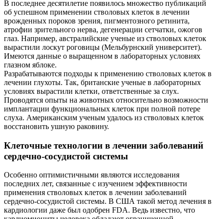
В последнее десятилетие появилось множество публикаций
об успешном применении стволовых клеток в лечении
врожденных пороков зрения, пигментозного ретинита,
атрофии зрительного нерва, дегенерации сетчатки, ожогов
глаз. Например, австралийские ученые из стволовых клеток
вырастили лоскут роговицы (Мельбурнский университет).
Имеются данные о выращенном в лабораторных условиях
глазном яблоке.
Разрабатываются подходы к применению стволовых клеток в
лечении глухоты. Так, британские ученые в лабораторных
условиях вырастили клетки, ответственные за слух.
Проводятся опыты на животных относительно возможности
имплантации функциональных клеток при полной потере
слуха. Американским ученым удалось из стволовых клеток
восстановить ушную раковину.
Клеточные технологии в лечении заболеваний
сердечно-сосудистой системы
Особенно оптимистичными являются исследования
последних лет, связанные с изучением эффективности
применения стволовых клеток в лечении заболеваний
сердечно-сосудистой системы. В США такой метод лечения в
кардиологии даже был одобрен FDA. Ведь известно, что
кардиомиоциты человека обладают ограниченной