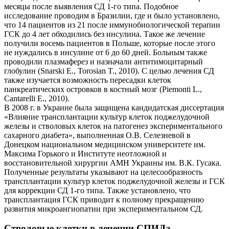
месяцы после выявления СД 1-го типа. Подобное
исследование проводим в Бразилии, где и было установлено,
что 14 пациентов из 21 после иммунобиологической терапии
ГСК до 4 лет обходились без инсулина. Такое же лечение
получили восемь пациентов в Польше, которые после этого
не нуждались в инсулине от 6 до 60 дней. Больным также
проводили плазмаферез и назначали антитимоцитарный
глобулин (Snarski E., Torosian T., 2010). С целью лечения СД
также изучается возможность пересадки клеток
панкреатических островков в костный мозг (Piemonti L.,
Cantarelli E., 2010).
В 2008 г. в Украине была защищена кандидатская диссертация
«Влияние трансплантации культур клеток поджелудочной
железы и стволовых клеток на патогенез экспериментального
сахарного диабета», выполненная О.В. Селезневой в
Донецком национальном медицинском университете им.
Максима Горького и Институте неотложной и
восстановительной хирургии АМН Украины им. В.К. Гусака.
Полученные результаты указывают на целесообразность
трансплантации культур клеток поджелудочной железы и ГСК
для коррекции СД 1-го типа. Также установлено, что
трансплантация ГСК приводит к полному прекращению
развития микроангиопатии при экспериментальном СД.
Стволовые клетки в лечении СПИДа