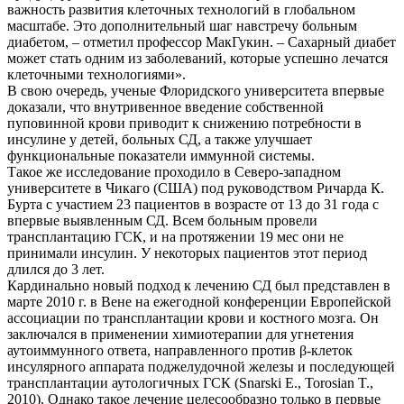
важность развития клеточных технологий в глобальном
масштабе. Это дополнительный шаг навстречу больным
диабетом, – отметил профессор МакГукин. – Сахарный диабет
может стать одним из заболеваний, которые успешно лечатся
клеточными технологиями».
В свою очередь, ученые Флоридского университета впервые
доказали, что внутривенное введение собственной
пуповинной крови приводит к снижению потребности в
инсулине у детей, больных СД, а также улучшает
функциональные показатели иммунной системы.
Такое же исследование проходило в Северо-западном
университете в Чикаго (США) под руководством Ричарда К.
Бурта с участием 23 пациентов в возрасте от 13 до 31 года с
впервые выявленным СД. Всем больным провели
трансплантацию ГСК, и на протяжении 19 мес они не
принимали инсулин. У некоторых пациентов этот период
длился до 3 лет.
Кардинально новый подход к лечению СД был представлен в
марте 2010 г. в Вене на ежегодной конференции Европейской
ассоциации по трансплантации крови и костного мозга. Он
заключался в применении химиотерапии для угнетения
аутоиммунного ответа, направленного против β-клеток
инсулярного аппарата поджелудочной железы и последующей
трансплантации аутологичных ГСК (Snarski E., Torosian T.,
2010). Однако такое лечение целесообразно только в первые