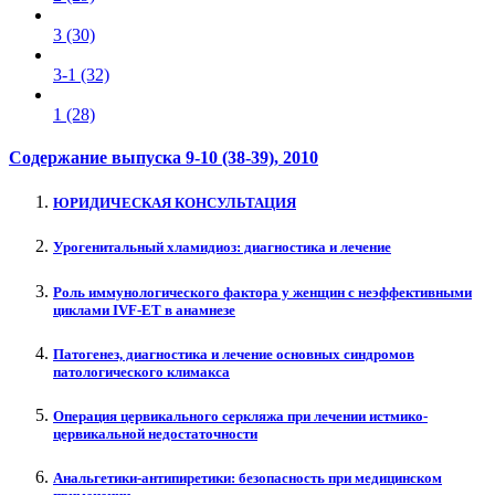
3 (30)
3-1 (32)
1 (28)
Содержание выпуска
9-10 (38-39)
, 2010
ЮРИДИЧЕСКАЯ КОНСУЛЬТАЦИЯ
Урогенитальный хламидиоз: диагностика и лечение
Роль иммунологического фактора у женщин с неэффективными
циклами IVF-ET в анамнезе
Патогенез, диагностика и лечение основных синдромов
патологического климакса
Операция цервикального серкляжа при лечении истмико-
цервикальной недостаточности
Анальгетики-антипиретики: безопасность при медицинском