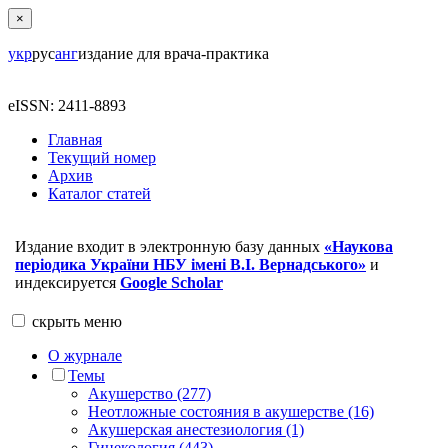
×
укр
рус
анг
издание для врача-практика
eISSN: 2411-8893
Главная
Текущий номер
Архив
Каталог статей
Издание входит в электронную базу данных
«Наукова
періодика України НБУ імені В.І. Вернадського»
и
индексируется
Google Scholar
скрыть
меню
О журнале
Темы
Акушерство (277)
Неотложные состояния в акушерстве (16)
Акушерская анестезиология (1)
Гинекология (443)