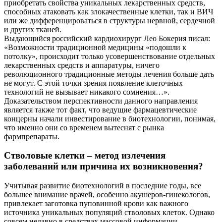
приобретать свойства уникальных лекарственных средств,
способных атаковать как злокачественные клетки, так и ВИЧ
или же дифференцироваться в структуры нервной, сердечной
и других тканей.
Выдающийся российский кардиохирург Лео Бокерия писал:
«Возможности традиционной медицины «подошли к
потолку», происходит только усовершенствование отдельных
лекарственных средств и аппаратуры, ничего
революционного традиционные методы лечения больше дать
не могут. С этой точки зрения появление клеточных
технологий не вызывает никакого сомнения…».
Доказательством перспективности данного направления
является также тот факт, что ведущие фармацевтические
концерны начали инвестирование в биотехнологии, понимая,
что именно они со временем вытеснят с рынка
фармпрепараты.
Стволовые клетки – метод излечения
заболеваний или причина их возникновения?
Учитывая развитие биотехнологий в последние годы, все
большее внимание врачей, особенно акушеров-гинекологов,
привлекает заготовка пуповинной крови как важного
источника уникальных популяций стволовых клеток. Однако
совсем недавно в средствах массовой информации