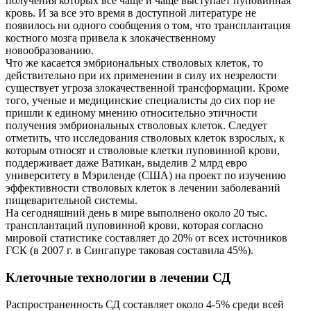
получения которых все чаще и чаще выступает пуповинная
кровь. И за все это время в доступной литературе не
появилось ни одного сообщения о том, что трансплантация
костного мозга привела к злокачественному
новообразованию.
Что же касается эмбриональных стволовых клеток, то
действительно при их применении в силу их незрелости
существует угроза злокачественной трансформации. Кроме
того, ученые и медицинские специалисты до сих пор не
пришли к единому мнению относительно этичности
получения эмбриональных стволовых клеток. Следует
отметить, что исследования стволовых клеток взрослых, к
которым относят и стволовые клетки пуповинной крови,
поддерживает даже Ватикан, выделив 2 млрд евро
университету в Мэриленде (США) на проект по изучению
эффективности стволовых клеток в лечении заболеваний
пищеварительной системы.
На сегодняшний день в мире выполнено около 20 тыс.
трансплантаций пуповинной крови, которая согласно
мировой статистике составляет до 20% от всех источников
ГСК (в 2007 г. в Сингапуре таковая составила 45%).
Клеточные технологии в лечении СД
Распространенность СД составляет около 4-5% среди всей