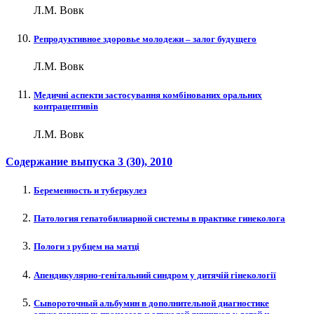
Л.М. Вовк
Репродуктивное здоровье молодежи – залог будущего
Л.М. Вовк
Медичні аспекти застосування комбінованих оральних
контрацептивів
Л.М. Вовк
Содержание выпуска
3 (30)
, 2010
Беременность и туберкулез
Патология гепатобилиарной системы в практике гинеколога
Пологи з рубцем на матці
Апендикулярно-генітальний синдром у дитячій гінекології
Сывороточный альбумин в дополнительной диагностике