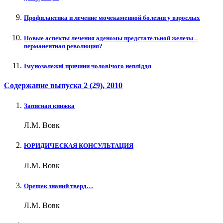
Профилактика и лечение мочекаменной болезни у взрослых
Новые аспекты лечения аденомы предстательной железы –
перманентная революция?
Імунозалежні причини чоловічого непліддя
Содержание выпуска
2 (29)
, 2010
Записная книжка
Л.М. Вовк
ЮРИДИЧЕСКАЯ КОНСУЛЬТАЦИЯ
Л.М. Вовк
Орешек знаний тверд…
Л.М. Вовк