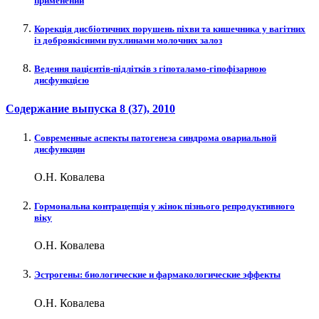
применении
Корекція дисбіотичних порушень піхви та кишечника у вагітних
із доброякісними пухлинами молочних залоз
Ведення пацієнтів-підлітків з гіпоталамо-гіпофізарною
дисфункцією
Содержание выпуска
8 (37)
, 2010
Современные аспекты патогенеза синдрома овариальной
дисфункции
О.Н. Ковалева
Гормональна контрацепція у жінок пізнього репродуктивного
віку
О.Н. Ковалева
Эстрогены: биологические и фармакологические эффекты
О.Н. Ковалева