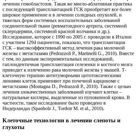
лечении гемобластозов. Такая же миело-аблативная практика
с последующей трансплантацией ГСК приобретает все более
широкое применение и в лечении солидных опухолей, и
тяжелых форм системных воспалительных заболеваний
соединительной ткани (ревматоидного артрита, системной
склеродермии, системной красной волчанки и др.).
Исследование, которое с 1990 по 2005 г. проводили в Италии
с участием 1294 пациенток, показало, что трансплантация
ГСК – высокоэффективный метод лечения рака молочной
железы с метастазами (Pedrazzoli P., Martinelli G., 2010). Вместе
с тем, по данным экспериментальных исследований,
гаплоидентичная трансплантация селезенки и костного мозга
приводит к излечению рака молочной железы у мышей. Т-
клеточную терапию антитуморными цитотоксическими
линиями клеток применяют при почечной карциноме с
метастазами (Montagna D., Pedrazzoli P., 2010). Также с целью
лечения злокачественных заболеваний изучают клетки –
натуральные киллеры, выделенные из пуповинной крови. В
частности, такое исследование было проведено в
Нидерландах (Spanholz J., Tordoir M. et al., 2010).
Клеточные технологии в лечении слепоты и
глухоты