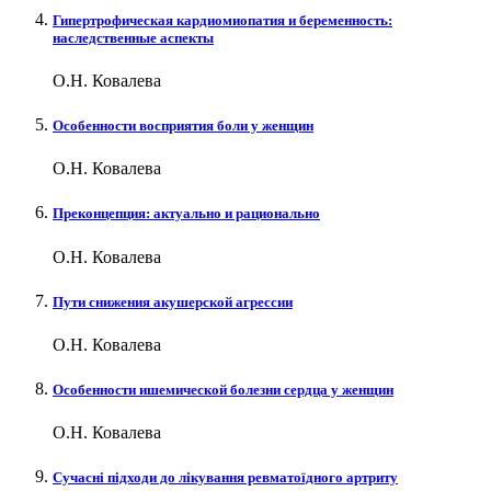
Гипертрофическая кардиомиопатия и беременность:
наследственные аспекты
О.Н. Ковалева
Особенности восприятия боли у женщин
О.Н. Ковалева
Преконцепция: актуально и рационально
О.Н. Ковалева
Пути снижения акушерской агрессии
О.Н. Ковалева
Особенности ишемической болезни сердца у женщин
О.Н. Ковалева
Сучасні підходи до лікування ревматоїдного артриту