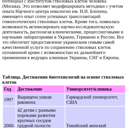
потенциал с Институтом стволовых клеток человека
(Москва). Это позволяет модифицировать методики с учетом
опыта Научного центра онкологии им. Н.Н. Блохина,
имеющего опыт сотен успешных трансплантаций
гемопоэтических стволовых клеток. Кроме того, появилась
возможность активизировать научно-исследовательскую
деятельность, располагая клиническими, процессинговыми и
научными лабораториями в Украине, Германии и России. Все
это обеспечит предоставление украинским семьям самой
качественной услуги по сохранению стволовых клеток
пуповинной крови с возможностью их дальнейшего
применения в ведущих клиниках Украины, СНГ и Европы.
Таблица. Достижения биотехнологий на основе стволовых
клеток
Год
Достижение
Университет/клиника
Выращена ушная
Гарвардский университет,
1997
раковина
США
42 детям с разными
пороками развития
крупных сосудов
2000-
грудной полости
Токийский женский