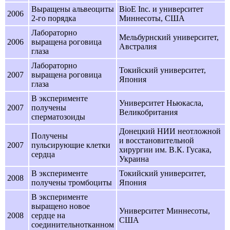
Выращены альвеоциты
BioE Inc. и университет
2006
2-го порядка
Миннесоты, США
Лабораторно
Мельбурнский университет,
2006
выращена роговица
Австралия
глаза
Лабораторно
Токийский университет,
2007
выращена роговица
Япония
глаза
В эксперименте
Университет Ньюкасла,
2007
получены
Великобритания
сперматозоиды
Донецкий НИИ неотложной
Получены
и восстановительной
2007
пульсирующие клетки
хирургии им. В.К. Гусака,
сердца
Украина
В эксперименте
Токийский университет,
2008
получены тромбоциты
Япония
В эксперименте
выращено новое
Университет Миннесоты,
2008
сердце на
США
соединительнотканном