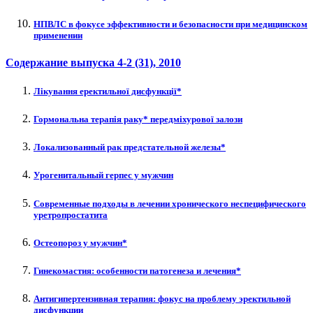
НПВЛС в фокусе эффективности и безопасности при медицинском
применении
Содержание выпуска
4-2 (31)
, 2010
Лікування еректильної дисфункції*
Гормональна терапія раку* передміхурової залози
Локализованный рак предстательной железы*
Урогенитальный герпес у мужчин
Современные подходы в лечении хронического неспецифического
уретропростатита
Остеопороз у мужчин*
Гинекомастия: особенности патогенеза и лечения*
Антигипертензивная терапия: фокус на проблему эректильной
дисфункции