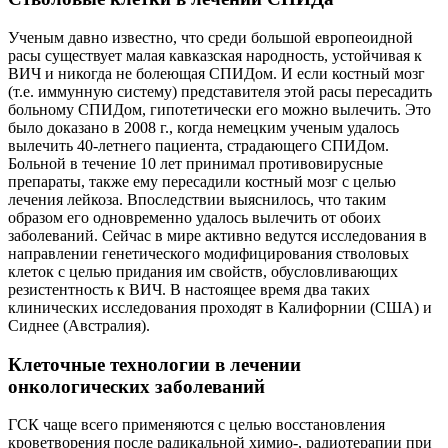
Ученым давно известно, что среди большой европеоидной
расы существует малая кавказская народность, устойчивая к
ВИЧ и никогда не болеющая СПИДом. И если костный мозг
(т.е. иммунную систему) представителя этой расы пересадить
больному СПИДом, гипотетически его можно вылечить. Это
было доказано в 2008 г., когда немецким ученым удалось
вылечить 40-летнего пациента, страдающего СПИДом.
Больной в течение 10 лет принимал противовирусные
препараты, также ему пересадили костный мозг с целью
лечения лейкоза. Впоследствии выяснилось, что таким
образом его одновременно удалось вылечить от обоих
заболеваний. Сейчас в мире активно ведутся исследования в
направлении генетического модифицирования стволовых
клеток с целью придания им свойств, обусловливающих
резистентность к ВИЧ. В настоящее время два таких
клинических исследования проходят в Калифорнии (США) и
Сиднее (Австралия).
Клеточные технологии в лечении
онкологических заболеваний
ГСК чаще всего применяются с целью восстановления
кроветворения после радикальной химио-, радиотерапии при