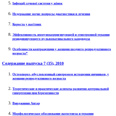
Інфекції сечової системи у жінок
Недержание мочи: вопросы диагностики и лечения
Короста у вагітних
Эффективность иммунокорригирующей и этиотропной терапии
рецидивирующего вульвовагинального кандидоза
Особенности контрацепции у женщин позднего репродуктивного
возраста*
Содержание выпуска
7 (35)
, 2010
Остеопороз, обусловленный синдромом истощения яичников, у
женщин репродуктивного возраста
Теоретические и практические аспекты развития артериальной
гипертензии при беременности
Вирджиния Апгар
Морфологическое обоснование патогенеза и терапии