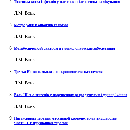
Токсоплазмова інфекція у вагітних: діагностика та лікування
Л.М. Вовк
Метформин в онкогинекологии
Л.М. Вовк
Метаболический синдром и гинекологические заболевания
Л.М. Вовк
Третья Национальная эндокринологическая неделя
Л.М. Вовк
Роль HLA-антигенів у порушеннях репродуктивної функції жінки
Л.М. Вовк
Интенсивная терапия массивной кровопотери в акушерстве
Часть II. Инфузионная терапия