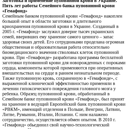
Заготовка и применение пуповинной крови в Украине.
Пять лет работы Семейного банка пуповинной крови
«Гемафонд»
Семейным банком пуповинной крови «Гемафонд» накоплен
большой опыт в области заготовки и длительного
криохранения пуповинной крови в Украине. Созданный в
2005 г. «Гемафонд» заслужил доверие тысяч украинских
семей, вверивших ему хранение самого ценного – запас
здоровья своих детей. Его сотрудниками проделана огромная
общественная и образовательная работа относительно
биомедицинского значения стволовых клеток пуповинной
крови. При «Гемафонде» разработана программа бесплатной
заготовки пуповинной крови для новорожденных с пороками
сердца, компоненты которой применяются при оперативных
вмешательствах на сердце в раннем неонатальном периоде.
Также пуповинную кровь, сохраненную в «Гемафонде», с
выраженной клинической эффективностью применяли в
лечении гипоксического повреждения головного мозга у
ребенка. Образец пуповинной крови, обработанный в
Семейном банке пуповинной крови «Гемафонд», был принят
на хранение в ведущий Европейский банк пуповинной крови
«РВКМ», имеющий отделения в Польше, Венгрии, Латвии,
Литве, Румынии, Италии, Испании. С ним налажено
сотрудничество, осуществляется обмен опытом. В 2010 г.
«Гемафонд» обьединил свой научно-технологический