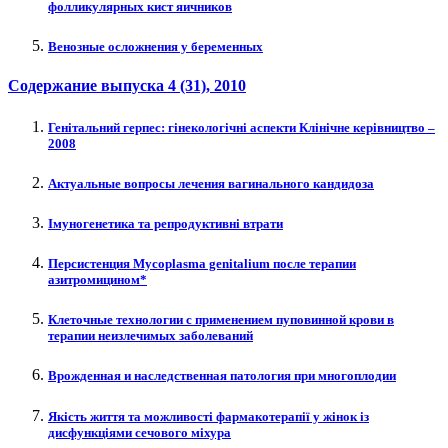
фолликулярных кист яичников
Венозные осложнения у беременных
Содержание выпуска
4 (31)
, 2010
Генітальний герпес: гінекологічні аспекти Клінічне керівництво –
2008
Актуальные вопросы лечения вагинального кандидоза
Імуногенетика та репродуктивні втрати
Персистенция Mycoplasma genitalium после терапии
азитромицином*
Клеточные технологии с применением пуповинной крови в
терапии неизлечимых заболеваний
Врожденная и наследственная патология при многоплодии
Якість життя та можливості фармакотерапії у жінок із
дисфункціями сечового міхура