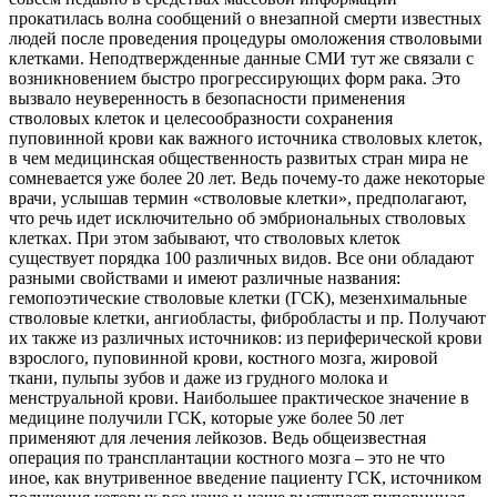
прокатилась волна сообщений о внезапной смерти известных
людей после проведения процедуры омоложения стволовыми
клетками. Неподтвержденные данные СМИ тут же связали с
возникновением быстро прогрессирующих форм рака. Это
вызвало неуверенность в безопасности применения
стволовых клеток и целесообразности сохранения
пуповинной крови как важного источника стволовых клеток,
в чем медицинская общественность развитых стран мира не
сомневается уже более 20 лет. Ведь почему-то даже некоторые
врачи, услышав термин «стволовые клетки», предполагают,
что речь идет исключительно об эмбриональных стволовых
клетках. При этом забывают, что стволовых клеток
существует порядка 100 различных видов. Все они обладают
разными свойствами и имеют различные названия:
гемопоэтические стволовые клетки (ГСК), мезенхимальные
стволовые клетки, ангиобласты, фибробласты и пр. Получают
их также из различных источников: из периферической крови
взрослого, пуповинной крови, костного мозга, жировой
ткани, пульпы зубов и даже из грудного молока и
менструальной крови. Наибольшее практическое значение в
медицине получили ГСК, которые уже более 50 лет
применяют для лечения лейкозов. Ведь общеизвестная
операция по трансплантации костного мозга – это не что
иное, как внутривенное введение пациенту ГСК, источником