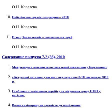
О.Н. Ковалева
Нобелівська премія з медицини – 2010
О.Н. Ковалева
Игнац Земмельвайс – спаситель матерей
О.Н. Ковалева
Содержание выпуска
7-2 (36)
, 2010
Макролиды в лечении негоспитальной пневмонии у беременных
«Актуальні питання сучасного акушерства» 8-10 листопада 2010
р.
Особливості клінічного перебігу та лікування грипу H1N1 у
вагітних
Вплив силімарину на здатність до запліднення