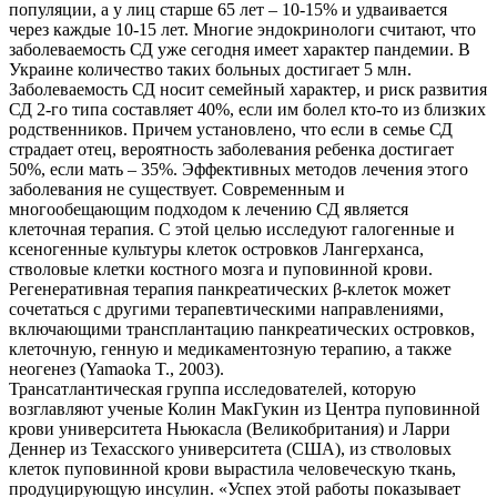
популяции, а у лиц старше 65 лет – 10-15% и удваивается
через каждые 10-15 лет. Многие эндокринологи считают, что
заболеваемость СД уже сегодня имеет характер пандемии. В
Украине количество таких больных достигает 5 млн.
Заболеваемость СД носит семейный характер, и риск развития
СД 2-го типа составляет 40%, если им болел кто-то из близких
родственников. Причем установлено, что если в семье СД
страдает отец, вероятность заболевания ребенка достигает
50%, если мать – 35%. Эффективных методов лечения этого
заболевания не существует. Современным и
многообещающим подходом к лечению СД является
клеточная терапия. С этой целью исследуют галогенные и
ксеногенные культуры клеток островков Лангерханса,
стволовые клетки костного мозга и пуповинной крови.
Регенеративная терапия панкреатических β-клеток может
сочетаться с другими терапевтическими направлениями,
включающими трансплантацию панкреатических островков,
клеточную, генную и медикаментозную терапию, а также
неогенез (Yamaoka T., 2003).
Трансатлантическая группа исследователей, которую
возглавляют ученые Колин МакГукин из Центра пуповинной
крови университета Ньюкасла (Великобритания) и Ларри
Деннер из Техасского университета (США), из стволовых
клеток пуповинной крови вырастила человеческую ткань,
продуцирующую инсулин. «Успех этой работы показывает