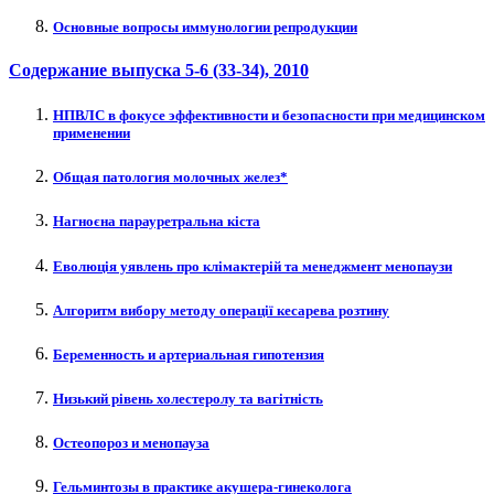
Основные вопросы иммунологии репродукции
Содержание выпуска
5-6 (33-34)
, 2010
НПВЛС в фокусе эффективности и безопасности при медицинском
применении
Общая патология молочных желез*
Нагноєна парауретральна кіста
Еволюція уявлень про клімактерій та менеджмент менопаузи
Алгоритм вибору методу операції кесарева розтину
Беременность и артериальная гипотензия
Низький рівень холестеролу та вагітність
Остеопороз и менопауза
Гельминтозы в практике акушера-гинеколога