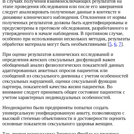
В случаях получения взаимоисключающих результатов на
этапе проведения обследования или после его завершения
следует анализировать полученные данные в контексте и
динамике клинического наблюдения. Отклонения от нормы
полученных результатов должны быть идентифицированы и
предусмотрены в протоколе обследования, разработанного и
утвержденного в начале наблюдения. В противном случае,
особенно при использовании нескольких методик, результаты
обработки материала могут быть необъективными [
5
,
6
,
7
].
При оценке результатов клинических исследований и
определения женских сексуальных дисфункций важен
обобщенный анализ физиологических показателей данных
адаптированных анкетных опросов пациенток или
сообщений из сексуального дневника с учетом особенностей
сексуальных нарушений, оценки сексуальной функции
партнера, показателей качества жизни пациентки. Во
внимание следует принимать общее состояние пациенток с
учетом характерных индивидуальных особенностей.
Неоднократно были предприняты попытки создать
универсальную унифицированную анкету, позволяющую с
высокой степенью объективности и достоверности оценить
основные показатели сексуального здоровья женщин.
Так, теория психоанализа Зигмунда Фрейда на практике