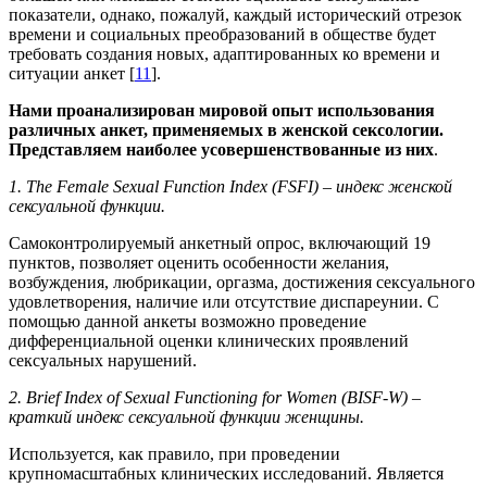
показатели, однако, пожалуй, каждый исторический отрезок
времени и социальных преобразований в обществе будет
требовать создания новых, адаптированных ко времени и
ситуации анкет [
11
].
Нами проанализирован мировой опыт использования
различных анкет, применяемых
в женской сексологии.
Представляем наиболее усовершенствованные из них
.
1.
The
Female
Sexual
Function
Index
(
FSFI
) – индекс женской
сексуальной функции
.
Самоконтролируемый анкетный опрос, включающий 19
пунктов, позволяет оценить особенности желания,
возбуждения, любрикации, оргазма, достижения сексуального
удовлетворения, наличие или отсутствие диспареунии. С
помощью данной анкеты возможно проведение
дифференциальной оценки клинических проявлений
сексуальных нарушений.
2.
Brief
Index
of
Sexual
Functioning
for
Women
(
BISF
-
W
) –
краткий индекс сексуальной функции
женщины.
Используется, как правило, при проведении
крупномасштабных клинических исследований. Является