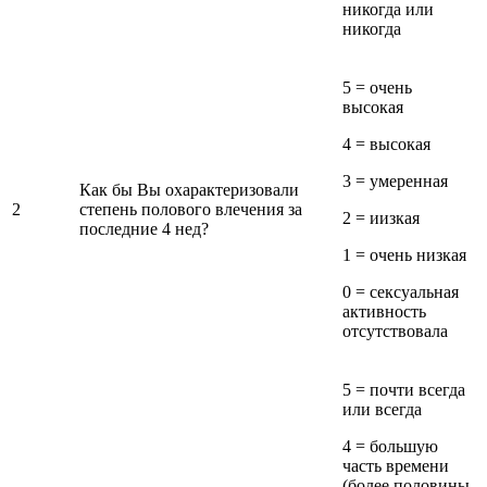
никогда или
никогда
5 = очень
высокая
4 = высокая
3 = умеренная
Как бы Вы охарактеризовали
2
степень полового влечения за
2 = иизкая
последние 4 нед?
1 = очень низкая
0 = сексуальная
активность
отсутствовала
5 = почти всегда
или всегда
4 = большую
часть времени
(более половины