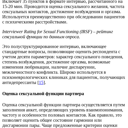
Включает 35 пунктов в формате интервью, рассчитанного на
15-20 мин. Проводится оценка сексуального желания, частота
сексуальных контактов, достижение возбуждения и оргазма.
Используется преимущественно при обследовании пациентов
с психическими расстройствами.
Interviewer
Rating
for
Sexual
Functioning
(
IRSF
) – рейтинг
сексуальной функции по данным опроса
.
Это полуструктурированное интервью, включающее
стандартные вопросы, позволяющие оценить респондента с
учетом десяти параметров: характер сексуального поведения,
степень возбуждения, достижение оргазма, возможные
изменения любрикации, наличие диспареунии,
межличностного конфликта. Широко используется в
психоневрологических клиниках для пациенток, получающих
антидепрессанты [
15
].
Оценка сексуальной
функции партнера
Оценка сексуальной функции партнера осуществляется путем
заполнения анкет, определяющих уровень взаимопонимания,
частоту и особенности половых контактов. Как правило, это
позволяет оценить общее состояние гармонии или
дисгармонии пары. Чаще предложенные критерии оценки