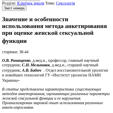
Розділи:
Клінічна лекція
Теми:
Сексологія
Зміст номера
Значение и особенности
использования метода анкетирования
при оценке женской сексуальной
функции
сторінки:
38-44
О.В. Ромащенко
, д.мед.н., профессор, главный научный
сотрудник;
С.Н. Мельников
, д.мед.н., старший научный
сотрудник;
А.В. Бабич
. Отдел восстановительной урологии
и новейших технологий ГУ «Институт урологии НАМН
Украины»
В статье представлена характеристика существующих
методов анкетирования, оценивающих
различные параметры
женской сексуальной функции и ее нарушения.
Проанализирован мировой
опыт использования различных
анкет-опросников.