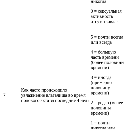
никогда
0 = сексуальная
активность
отсутствовала
5 = почти всегда
или всегда
4 = большую
часть времени
(более половины
времени)
3 = иногда
(примерно
половину
Как часто происходило
времени)
7
увлажнение влагалища во время
полового акта за последние 4 нед?
2 = редко (менее
половины
времени)
1 = почти
никогда или