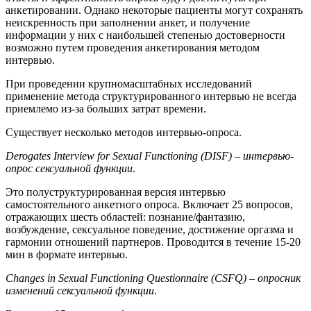
анкетировании. Однако некоторые пациенты могут сохранять
неискренность при заполнении анкет, и получение
информации у них с наибольшей степенью достоверности
возможно путем проведения анкетирования методом
интервью.
При проведении крупномасштабных исследований
применение метода структурированного интервью не всегда
приемлемо из-за больших затрат времени.
Существует несколько методов интервью-опроса.
Derogates
Interview
for
Sexual
Functioning
(
DISF
) –
интервью-
опрос секс
уальной функции
.
Это полуструктурированная версия интервью
самостоятельного анкетного опроса. Включает 25 вопросов,
отражающих шесть областей: познание/фантазию,
возбуждение, сексуальное поведение, достижение оргазма и
гармонии отношений партнеров. Проводится в течение 15-20
мин в формате интервью.
Changes
in
Sexual
Functioning
Questionnaire
(
CSFQ
) – опросник
изменений сексуальной функции
.