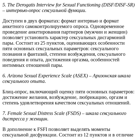
5.
The
Derogatis
Interview
for
Sexual
Functioning
(
DISF
/
DISF
-
SR
)
– интервью-опрос
сексуальной функции
.
Доступен в двух форматах: формат интервью и формат
анкетного самоконтролируемого опроса. Одновременное
проведение анкетирования партнеров (мужчин и женщин)
позволяет установить характер сексуальных дисгармоний
пары. Состоит из 25 пунктов, оценивающих особенности
пяти основных сексуальных параметров: сексуального
познания и фантазий, степени возбуждения, сексуального
поведения и опыта, достижения оргазма, особенностей
интимных отношений пары.
6.
Arizona
Sexual
Experience
Scale
(
ASEX
) – Аризонская шкала
сексуального опыта
.
Блиц-опрос, включающий оценку пяти основных параметров:
достижение желания, возбуждение, любрикацию, оргазм и
степень удовлетворения качеством сексуальных отношений.
7.
Female
Sexual
Distress
Scale
(
FSDS
) – шкала секс
уального
дистресса
у женщин
.
В дополнение к FSFI позволяет выделять моменты
сексуальной дисфункции. Состоит из 12 пунктов и в отличие