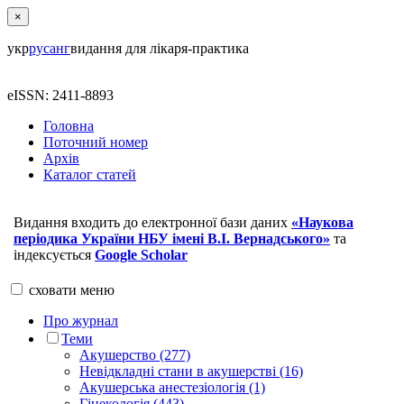
×
укр
рус
анг
видання для лікаря-практика
eISSN: 2411-8893
Головна
Поточний номер
Архів
Каталог статей
Видання входить до електронної бази даних
«Наукова
періодика України НБУ імені В.І. Вернадського»
та
індексується
Google Scholar
сховати
меню
Про журнал
Теми
Акушерство (277)
Невідкладні стани в акушерстві (16)
Акушерська анестезіологія (1)
Гінекологія (443)