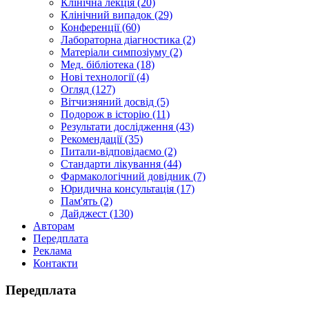
Клінічна лекція (20)
Клінічний випадок (29)
Конференції (60)
Лабораторна діагностика (2)
Матеріали симпозіуму (2)
Мед. бібліотека (18)
Нові технології (4)
Огляд (127)
Вітчизняний досвід (5)
Подорож в історію (11)
Результати дослідження (43)
Рекомендації (35)
Питали-відповідаємо (2)
Стандарти лікування (44)
Фармакологічний довідник (7)
Юридична консультація (17)
Пам'ять (2)
Дайджест (130)
Авторам
Передплата
Реклама
Контакти
Передплата