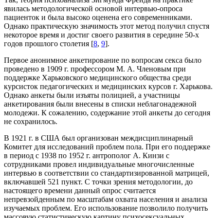
явилась методологической основой интервью-опроса
пациенток и была высоко оценена его современниками.
Однако практическую значимость этот метод получил спустя
некоторое время и достиг своего развития в середине 50-х
годов прошлого столетия [
8
,
9
].
Первое анонимное анкетирование по вопросам секса было
проведено в 1909 г. профессором М. А. Членовым при
поддержке Харьковского медицинского общества среди
курсисток педагогических и медицинских курсов г. Харькова.
Однако анкеты были изъяты полицией, а участницы
анкетирования были внесены в списки неблагонадежной
молодежи. К сожалению, содержание этой анкеты до сегодня
не сохранилось.
В 1921 г. в США был организован междисциплинарный
Комитет для исследований проблем пола. При его поддержке
в период с 1938 по 1952 г. антрополог А. Кинзи с
сотрудниками провел индивидуальные многочисленные
интервью в соответствии со стандартизированной матрицей,
включавшей 521 пункт. С точки зрения методологии, до
настоящего времени данный опрос считается
непревзойденным по масштабам охвата населения и анализа
изучаемых проблем. Его использование позволило получить
массовую статистическую картину психосексуальных