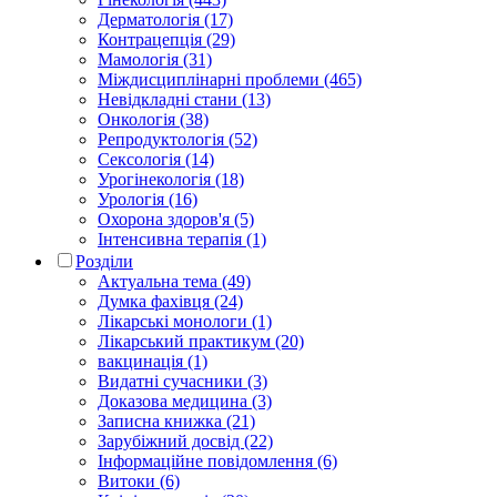
Дерматологія (17)
Контрацепція (29)
Мамологія (31)
Міждисциплінарні проблеми (465)
Невідкладні стани (13)
Онкологія (38)
Репродуктологія (52)
Сексологія (14)
Урогінекологія (18)
Урологія (16)
Охорона здоров'я (5)
Інтенсивна терапія (1)
Розділи
Актуальна тема (49)
Думка фахівця (24)
Лікарські монологи (1)
Лікарський практикум (20)
вакцинація (1)
Видатні сучасники (3)
Доказова медицина (3)
Записна книжка (21)
Зарубіжний досвід (22)
Інформаційне повідомлення (6)
Витоки (6)