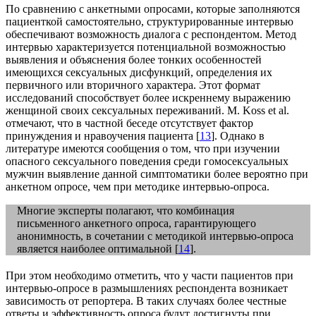
По сравнению с анкетными опросами, которые заполняются
пациенткой самостоятельно, структурированные интервью
обеспечивают возможность диалога с респондентом. Метод
интервью характеризуется потенциальной возможностью
выявления и объяснения более тонких особенностей
имеющихся сексуальных дисфункций, определения их
первичного или вторичного характера. Этот формат
исследований способствует более искреннему выражению
женщиной своих сексуальных переживаний. M. Koss et al.
отмечают, что в частной беседе отсутствует фактор
принуждения и нравоучения пациента [
13
]. Однако в
литературе имеются сообщения о том, что при изучении
опасного сексуального поведения среди гомосексуальных
мужчин выявление данной симптоматики более вероятно при
анкетном опросе, чем при методике интервью-опроса.
Многие эксперты полагают, что комбинация
письменного анкетного опроса, гарантирующего
анонимность, в сочетании с методикой интервью-опроса
является наиболее оптимальной [
14
].
При этом необходимо отметить, что у части пациентов при
интервью-опросе в размышлениях респондента возникает
зависимость от репортера. В таких случаях более честные
ответы и эффективность опроса будут достигнуты при