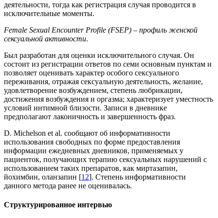
деятельности, тогда как регистрация случая проводится в
исключительные моменты.
Female
Sexual
Encounter
Profile
(
FSEP
) – профиль женской
сексуальной активности
.
Был разработан для оценки исключительного случая. Он
состоит из регистрации ответов по семи основным пунктам и
позволяет оценивать характер особого сексуального
переживания, отражая сексуальную деятельность, желание,
удовлетворение возбуждением, степень любрикации,
достижения возбуждения и оргазма; характеризует уместность
условий интимной близости. Записи в дневнике
предполагают лаконичность и завершенность фраз.
D. Michelson et al. сообщают об информативности
использования свободных по форме предоставления
информации ежедневных дневников, применяемых у
пациенток, получающих терапию сексуальных нарушений с
использованием таких препаратов, как миртазапин,
йохимбин, оланзапин [
12
]. Степень информативности
данного метода ранее не оценивалась.
Структурированное
интервью