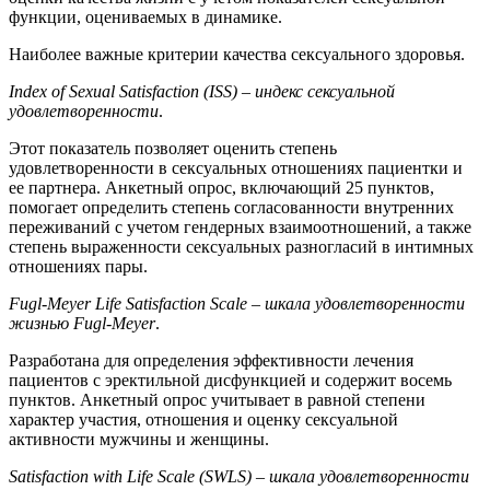
функции, оцениваемых в динамике.
Наиболее важные критерии качества сексуального здоровья.
Index
of
Sexual
Satisfaction
(
ISS
)
– индекс сексуальной
удовлетворенности
.
Этот показатель позволяет оценить степень
удовлетворенности в сексуальных отношениях пациентки и
ее партнера. Анкетный опрос, включающий 25 пунктов,
помогает определить степень согласованности внутренних
переживаний с учетом гендерных взаимоотношений, а также
степень выраженности сексуальных разногласий в интимных
отношениях пары.
Fugl
-
Meyer
Life
Satisfaction
Scale
– шкала удовлетворенности
жизнью
Fugl
-
Meyer
.
Разработана для определения эффективности лечения
пациентов с эректильной дисфункцией и содержит восемь
пунктов. Анкетный опрос учитывает в равной степени
характер участия, отношения и оценку сексуальной
активности мужчины и женщины.
Satisfaction
with
Life
Scale
(
SWLS
) – шкала удовлетворенности