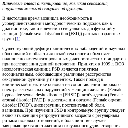
Ключевые слова:
анкетирование, женская сексология,
нарушения
женской сексуальной функции.
В настоящее время возникла необходимость в
усовершенствовании методологических под­ходов как в
диагностике, так и в лечении сексуальных дисфункций у
женщин (female sexual dysfunction [FSD]) разных возрастных
групп [
1
].
Существующий дефицит клинических наблюдений и научных
обоснований в области женской сексологии объясняет
наличие несистематизированных диагностических стандартов
при исследовании данной патологии. Принятая в 1999 г. ВОЗ
нозологическая единица FSD является понятием
ассоциативным, обобщающим различные расстройства
сексуальной функции у пациенток. Такой подход в
клинической практике основан на сопоставлении широкого
спектра сексуальных нарушений у женщин: желания (Female
hypoactive sexual desire disorder [FHSD]), возбуждения (Female
arousal disorder [FAD]), в достижении оргазма (Female orgasm
disorder [FOD]), диспареунии, пост­коитальной боли,
вагинизма. При изучении FSD в контрольную группу следует
включать женщин репродуктивного возраста с регулярным
ритмом половых отношений, в большинстве случаев
завершающихся достижением сексуального удовлетворения