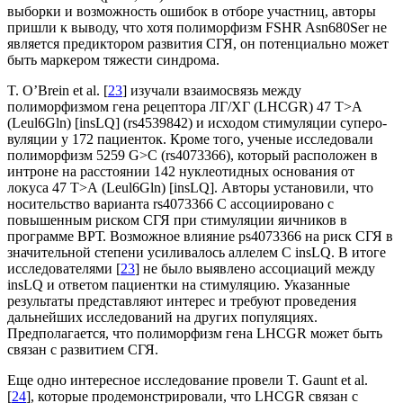
выборки и возможность ошибок в отборе участниц, авторы
пришли к выводу, что хотя полиморфизм FSHR Asn680Ser не
является предиктором развития СГЯ, он потенци­ально может
быть маркером тяжести синдрома.
T. O’Brein et al. [
23
] изучали взаимосвязь между
полиморфизмом гена рецептора ЛГ/ХГ (LHCGR) 47 Т>А
(Leul6Gln) [insLQ] (rs4539842) и исходом стимуляции суперо­
вуляции у 172 пациенток. Кроме того, ученые исследовали
полиморфизм 5259 G>C (rs4073366), который расположен в
интроне на расстоянии 142 нуклео­тидных основания от
локуса 47 Т>А (Leul6Gln) [insLQ]. Авторы установили, что
носительство варианта rs4073366 С ассоци­ировано с
повышенным риском СГЯ при стимуляции яичников в
программе ВРТ. Возможное вли­яние ps4073366 на риск СГЯ в
значительной сте­пени усиливалось аллелем С insLQ. В итоге
исследователями [
23
] не было выявлено ассоциаций между
insLQ и ответом пациентки на стимуляцию. Указанные
результаты представляют интерес и требуют проведения
дальнейших исследований на других популяциях.
Предполагается, что полиморфизм гена LHCGR может быть
связан с развитием СГЯ.
Еще одно интересное исследование провели T. Gaunt et al.
[
24
], которые продемонстрировали, что LHCGR связан с