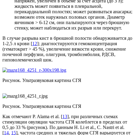
напряжен, увеличен в объеме за счет асцита (до 3 л);
жидкость может появиться в плевральной,
перикардиальной полостях; может развиваться анасарка;
возможен отек наружных половых органов. Диаметр
яичников > 6-12 см, они пальпируются через брюшную
стенку, может наблюдаться их разрыв или перекрут.
В случае разрыва кист в брюшной полости обнаруживается до
1-2,5 л крови [
12
]; диагностируются гемоконцентрация
(гематокрит > 45 %), увеличение вязкости крови, снижение
почечной перфузии, олигурия, тромбоэмболия, РДСВ,
гиповолемический шок.
Рисунок. Ультразвуковая картина СГЯ
Рисунок. Ультразвуковая картина СГЯ
Как отмечают P. Alama et al. [
13
], при различных схемах
стимуляции овуляции частота СГЯ колеблется в пределах от
0,5 до 33 % (рисунок). По данным H. Li et al., C. Nastri et al.
[
14
,
15
], частота средних и тяжелых форм СГЯ варьируется от