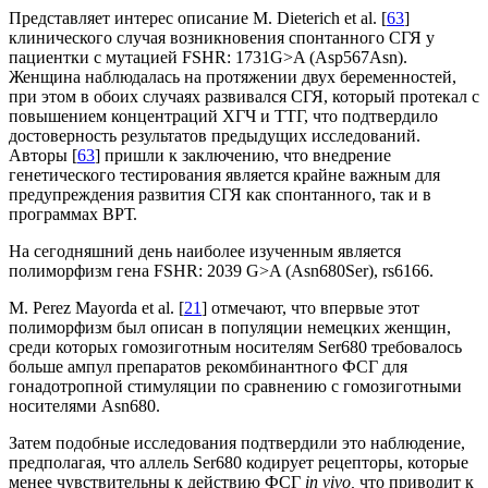
Представляет интерес описание М. Dieterich et al. [
63
]
клинического случая возникновения спонтанного СГЯ у
пациентки с мутацией FSHR: 1731G>A (Asp567Asn).
Женщина наблюдалась на протяжении двух беременностей,
при этом в обоих случаях развивался СГЯ, который протекал с
повышением концентраций ХГЧ и ТТГ, что подтвердило
достоверность результатов предыдущих исследований.
Авторы [
63
] пришли к заключению, что внедрение
генетического тести­рования является крайне важным для
предупреждения развития СГЯ как спонтанного, так и в
программах ВРТ.
На сегодняшний день наиболее изученным явля­ется
полиморфизм гена FSHR: 2039 G>A (Asn680Ser), rs6166.
М. Perez Mayorda et al. [
21
] отмечают, что впервые этот
полиморфизм был описан в популяции немецких женщин,
среди которых гомозиготным носителям Ser680 требовалось
боль­ше ампул препаратов рекомбинантного ФСГ для
гонадотропной стимуляции по сравнению с гомо­зиготными
носителями Asn680.
Затем подобные исследования подтвердили это наблюдение,
предполагая, что аллель Ser680 кодирует рецепторы, кото­рые
менее чувствительны к действию ФСГ
in vivo,
что приводит к