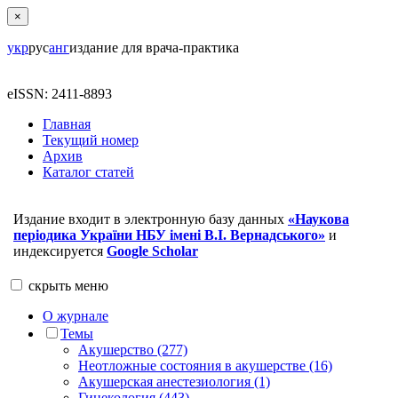
×
укр
рус
анг
издание для врача-практика
eISSN: 2411-8893
Главная
Текущий номер
Архив
Каталог статей
Издание входит в электронную базу данных
«Наукова
періодика України НБУ імені В.І. Вернадського»
и
индексируется
Google Scholar
скрыть
меню
О журнале
Темы
Акушерство (277)
Неотложные состояния в акушерстве (16)
Акушерская анестезиология (1)
Гинекология (443)