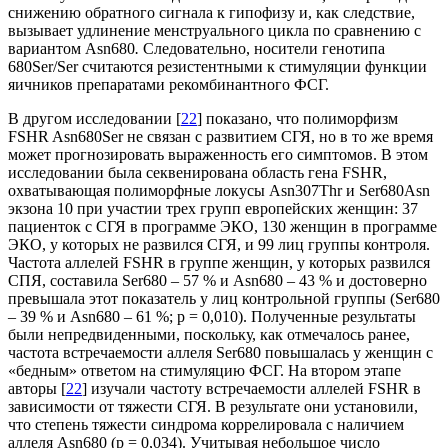
снижению обратного сигнала к гипофи­зу и, как следствие,
вызывает удлинение менстру­ального цикла по сравнению с
вариантом Asn680
.
Следовательно, носители генотипа
680Ser/Ser счи­таются резистентными к стимуляции функции
яичников препаратами рекомбинантного ФСГ.
В другом исследовании [
22
] показано, что полиморфизм
FSHR Asn680Ser не связан с разви­тием СГЯ, но в то же время
может прогнозиро­вать выраженность его симптомов. В этом
исследовании была секвенирована область гена FSHR,
охватывающая полиморфные локусы Asn307Thr и Ser680Asn
экзона 10 при участии трех групп европейских женщин: 37
пациенток с СГЯ в программе ЭКО, 130 женщин в программе
ЭКО, у которых не развился СГЯ, и 99 лиц группы контроля.
Частота аллелей FSHR в группе женщин, у которых развился
СПЯ, соста­вила Ser680 – 57 % и Asn680 – 43 % и достоверно
превышала этот показатель у лиц контрольной группы (Ser680
– 39 % и Asn680 – 61 %; р = 0,010). Полученные результаты
были непредвиденными, поскольку, как отмечалось ранее,
частота встречаемости аллеля Ser680 повышалась у женщин с
«бедным» ответом на стимуляцию ФСГ. На втором этапе
авторы [
22
] изучали частоту встречаемости аллелей FSHR в
зависимости от тяжести СГЯ. В результате они установили,
что степень тяжес­ти синдрома коррелировала с наличием
аллеля Asn680 (p = 0,034). Учитывая небольшое число