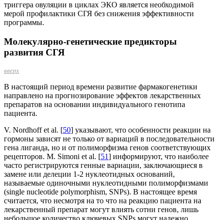
триггера овуляции в циклах ЭКО является необходимой
мерой профилактики СГЯ без снижения эффективности
программы.
Молекулярно-генетические предикторы
развития СГЯ
вверх
В настоящий период времени развитие фармакогенетики
направлено на прогнозирование эффектов лекарственных
препаратов на основании индивидуального генотипа
пациента.
V. Nordhoff et al. [
50
] указывают, что особенности реакции на
гормоны зависят не только от вариаций в последовательности
гена лиганда, но и от полиморфизма генов соответствующих
рецепторов. M. Simoni et al. [
51
] информируют, что наиболее
часто регистрируются генные вариации, заключающиеся в
замене или делеции 1-2 нуклеотидных основа­ний,
называемые одиночными нуклеотидными полиморфизмами
(single nucleotide polymorphism, SNPs). В настоящее время
считает­ся, что несмотря на то что на реакцию пациента на
лекарственный препарат могут влиять сотни генов, лишь
небольшое количество ключевых SNPs могут надежно