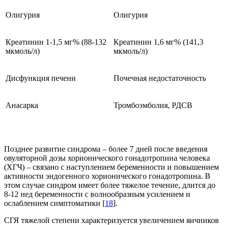
Олигурия
Олигурия
Креатинин 1-1,5 мг% (88-132
Креатинин 1,6 мг% (141,3
мкмоль/л)
мкмоль/л)
Дисфункция печени
Почечная недостаточность
Анасарка
Тромбоэмболия, РДСВ
Позднее развитие синдрома – более 7 дней после введения
овуляторной дозы хорионического гонадотропина человека
(ХГЧ) – связано с наступлением беременности и повышением
активности эндогенного хорионического гонадотропина. В
этом случае синдром имеет более тяжелое течение, длится до
8-12 нед беременности с волнообразным усилением и
ослаблением симптоматики [
18
].
СГЯ тяжелой степени характеризуется увеличением яичников