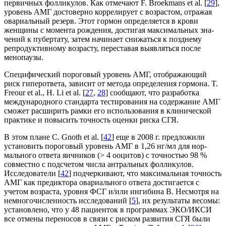
первичных фолликулов. Как отмечают F. Broekmans et al. [
29
],
уровень АМГ достовер­но коррелирует с возрастом, отражая
овариаль­ный резерв. Этот гормон определяется в крови
женщины с момента рождения, достигая максимальных зна­
чений к пубертату, затем начинает снижаться к позднему
репродуктивному возрасту, переставая выявляться после
менопаузы.
Специфический пороговый уровень АМГ, отображающий
риск гиперответа, зависит от метода определения гормона. T.
Freour et al., H. Li et al. [
27
,
28
] сообщают, что разработка
международного стандарта тестирования на содержание АМГ
сможет расширить рамки его использования в клини­ческой
практике и повысить точность оценки риска СГЯ.
В этом плане С. Gnoth et al. [
42
] еще в 2008 г. предложили
установить пороговый уровень АМГ в 1,26 нг/мл для нор­
мального ответа яичников (> 4 ооцитов) с точностью 98 %
совместно с подсчетом числа антральных фолликулов.
Исследователи [
42
] подчеркивают, что максимальная точность
АМГ как предиктора овариального ответа достигается с
учетом возраста, уровня ФСГ и/или ингибина В. Несмотря на
немногочисленность исследований [
5
], их результаты весомы:
установлено, что у 48 пациенток в программах ЭКО/ИКСИ
все отмены переносов в связи с риском развития СГЯ были