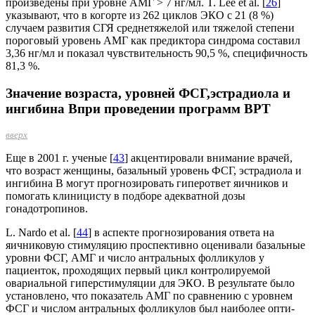
произведены при уровне АМГ > 7 нг/мл. T. Lee et al. [
26
]
указывают, что в когорте из 262 циклов ЭКО с 21 (8 %)
случаем развития СГЯ среднетяжелой или тяжелой степени
пороговый уровень АМГ как предиктора синдрома составил
3,36 нг/мл и показал чувствительность 90,5 %, специфичность
81,3 %.
Значение возраста, уровней ФСГ,эстрадиола и
ингибина
В
при проведении программ ВРТ
вверх
Еще в 2001 г. ученые [
43
] акцентировали внимание врачей,
что возраст женщины, базальный уровень ФСГ, эстрадиола и
ингибина В могут прогнозировать гиперответ яичников и
помогать клиницисту в подборе адекватной дозы
гонадотропинов.
L. Nardo et al. [
44
] в аспекте прогнозирования ответа на
яичниковую стимуляцию проспективно оценивали базальные
уровни ФСГ, АМГ и число антральных фолликулов у
пациенток, проходящих первый цикл контролируемой
овариальной гиперстимуляции для ЭКО. В результате было
установлено, что показатель АМГ по сравнению с уровнем
ФСГ и числом антральных фолликулов был наиболее опти­