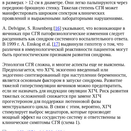
в размерах > 12 см в диаметре. Они легко пальпируются через
переднюю брюшную стенку. Тяжелая степень СГЯ может
манифестировать широким спектром клинических
проявлений и выраженными лабораторными нарушениями.
A. Delvigne, S. Rosenberg [
16
] указывают, что возника­ющие в
яичниках при СГЯ патофизиологические изменения следует
расценивать как синдром системного воспалительного ответа.
В 1999 г. A. Enskog et al. [
17
] выдвинули гипотезу о том, что
различия в иммунологической реактив­ности пациенток могут
быть прогностическим признаком развития синдрома.
Этиология СГЯ сложна, и многие аспекты еще не выяснены.
Предполагается, что ХГЧ, экзогенно введенный или
эндогенно синтезированный при наступлении беременности,
является основным фактором в запуске синдрома. Развитие
тяжелой гиперстимуляции яичников можно предотвратить,
если не назначать для индукции овуляции ХГЧ. Риск развития
тяжелых осложнений снижается при замене ХГЧ
прогестероном для поддержки лютеиновой фазы
менструального цикла. В связи с этим, вероятно, ХГЧ
стимулирует выброс медиаторов, которые производят
мощный эффект на сосудистую систему и ответственны за
клинические симптомы СГЯ (схема 1).