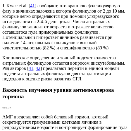
J. Kwee et al. [
41
] сообщают, что враннюю фолликулярную
фазу в яичниках заложена когорта фолликулов от 2 до 10 мм,
кото­рые легко определяются при помощи ультразвукового
исследования на 2-4-й день цикла. Число антральных
фолликулов зави­сит от возраста и отражает количество
оставше­гося пула примордиальных фолликулов.
Потенциальный гиперответ яичников развивается при
наличии 14 антральных фолликулов с высокой
чувствительностью (82 %) и спе­цифичностью (89 %).
Клиническое определение и точный подсчет количества
антральных фоллику­лов остается вопросом дискутабельным.
Ряд авторов [
41
,
42
] предлагают перейти к единой модели
подсчета антральных фол­ликулов для стандартизации
подходов к оценке риска развития СГЯ.
Важность изучения уровня антимюллерова
гормона
вверх
АМГ представляет собой белковый гормон, который
секретируется гранулезными клетками яичника в
репродуктивном возрасте и контролирует формирование пула