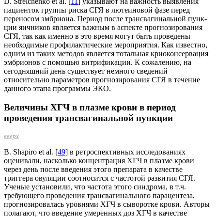
D. Strelchenko et al. [
11
] указывают на важность выявления
пациенток группы риска СГЯ в лютеиновой фазе перед
переносом эмбриона. Период после трансвагинальной пунк­
ции яичников является важным в аспекте прогно­зирования
СГЯ, так как именно в это время могут быть проведены
необходимые профилактические мероприятия. Как известно,
одним из таких мето­дов является тотальная криоконсервация
эмбри­онов с помощью витрификации. К сожалению, на
сегодняшний день существует немного сведений
относительно параметров прогнозирования СГЯ в течение
данного этапа программы ЭКО.
Величины ХГЧ в плазме крови в период
проведения трансвагинальной пункции
вверх
В. Shapiro et al. [
49
] в ретроспективных исследованиях
оценивали, насколько концентрация ХГЧ в плазме крови
через день после введения этого препарата в качестве
триггера овуляции соотносится с частотой развития СГЯ.
Ученые установили, что частота этого синдрома, в т.ч.
требующего проведения трансвагинального парацентеза,
прогнозирова­лась уровнями ХГЧ в сыворотке крови. Авторы
полагают, что введение умеренных доз ХГЧ в качестве