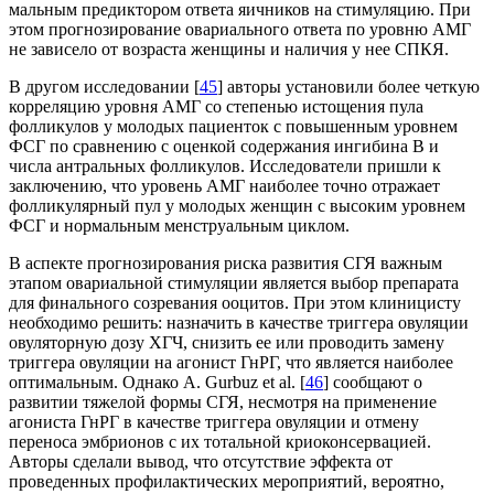
мальным предиктором ответа яичников на стиму­ляцию. При
этом прогнозирование овариального ответа по уровню АМГ
не зависело от возраста женщины и наличия у нее СПКЯ.
В другом исследовании [
45
] авторы установили более четкую
корреляцию уровня АМГ со степенью истощения пула
фолликулов у молодых пациенток с повышенным уровнем
ФСГ по сравнению с оценкой содержания ингибина В и
числа антральных фолликулов. Исследователи пришли к
заключению, что уровень АМГ наиболее точно отражает
фолликулярный пул у молодых женщин с высоким уровнем
ФСГ и нормальным менструальным циклом.
В аспекте прогнозирования риска развития СГЯ важным
этапом овариальной стимуляции является выбор препарата
для финального созревания ооцитов. При этом клиницисту
необходимо решить: назначить в качестве триггера овуляции
овуляторную дозу ХГЧ, снизить ее или про­водить замену
триггера овуляции на агонист ГнРГ, что является наиболее
оптимальным. Однако А. Gurbuz et al. [
46
] сообщают о
развитии тяжелой формы СГЯ, несмотря на применение
агониста ГнРГ в качестве триггера овуляции и отмену
переноса эмбрионов с их тотальной криоконсервацией.
Авторы сделали вывод, что отсутствие эффекта от
проведенных профилактических мероприятий, вероятно,