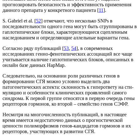
прогнозировать безопасность и эффективность применения
данного препарата у конкретного пациента [
11
].
S. Gabriel et al. [
52
] отмечают, что несколько SNPs в
последовательности одного гена могут быть сгруппированы в
гаплотипические блоки, характеризующиеся сцепленным
наследованием и определяющие аллельные вари­анты гена.
Согласно ряду публикаций [
53
,
54
], в современных
исследованиях генно-фенотипических ассоциаций все чаще
учитывается наличие гаплотипических блоков, описанных в
онлайн базе данных НарМар.
Следовательно, на основании роли различных генов в
формировании СГЯ можно условно выделить два
патогенетичес­ких аспекта: склонность к гиперответу на сти­
муляцию и особенности клинических проявлений самого
синдрома. К первой группе относятся в первую очередь гены
рецепторов гормонов, ко вто­рой – семейство генов СЭФР.
Несмотря на многочисленность публикаций, в настоящее
время имеется недостаточно данных о прогностической
ценности полиморфизмов ­генов-кандидатов гормонов и их
рецепторов, участвующих в развитии СГЯ.