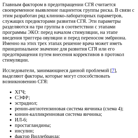
Главным фактором в предотвращении СГЯ считается
своевременное выявление пациенток группы риска. В связи с
этим разработан ряд кли­нико-лабораторных параметров,
служащих пре­дикторами развития СГЯ. Эти параметры
разделяются на три группы в соответствии с эта­пами
программы ЭКО: перед началом стимуля­ции, на этапе
введения триггера овуляции и перед переносом эмбриона.
Именно на этих трех этапах решение врача может иметь
принципиальное зна­чение для развития СГЯ или его
предотвращения путем внесения коррективов в протокол
стимуля­ции.
Исследователи, занимающиеся данной проблемой [
7
],
выделяют факторы, которые могут способствовать
возникновению СГЯ:
ХГЧ;
СЭФР;
эстрадиол;
ренин-ангиотензиновая система яичника (схема 4);
кинин-калликреиновая система яичника;
ИЛ-6;
простагландины;
инсулин;
фактор Виллебранда;