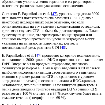
обус­ловлено участием генов гормонов и их рецепторов в
патогенезе развития вышеуказанного осложнения.
Согласно E. Papanikolaou et al. [
47
], уровень эстрадиола 3000
нг/л является показателем риска развития СГЯ. Однако в
некоторых исследованиях было отмечено, что если
ориентироваться на эту величину концентрации эстрадиола,
треть всех случаев СГЯ не была бы диагностирована. Также
существуют данные, что чрезмерные концентрации или
слишком быстро нарастающий уровень эстрадиола могут
указывать на активность гранулезных клеток и
потенциальный риск развития СГЯ [
48
].
E. Papanikolaou et al. [
47
] проведено когортное исследование,
основанное на 2000 циклов ЭКО в протоколах с антагонистом
ГнРГ. Впервые было продемонстрировано, что число
фолликулов размером ≥ 11 мм в день введения ХГЧ является
наиболее информативным для своевременного выявления
женщин с риском развития СГЯ по сравнению с уровнем
эстрадиола в плазме (на основании анализа ROC-кривой).
Установлено, что при наличии 13 фолликулов диаметром 11
мм на день введения триггера овуляции (ХГЧ) ранний СГЯ
разовьется в 100 % случаев, а в 87 % всех случаев будет иметь
тяжелое течение (специ­фичность 69 %).