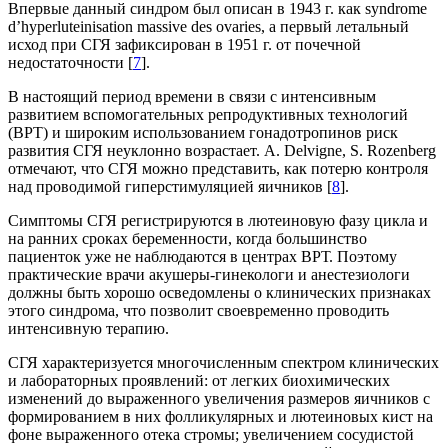
Впервые данный синдром был описан в 1943 г. как syndrome
d’hyperluteinisation massive des ovaries, а первый летальный
исход при СГЯ зафиксирован в 1951 г. от почечной
недостаточности [
7
].
В настоящий период времени в связи с интенсивным
развитием вспомогательных репродуктивных технологий
(ВРТ) и широким использованием гонадотропинов риск
развития СГЯ неуклонно возрастает. А. Delvigne, S. Rozenberg
отмечают, что СГЯ можно представить, как потерю контроля
над проводимой гиперстимуляцией яичников [
8
].
Симптомы СГЯ регистрируются в лютеиновую фазу цикла и
на ранних сроках беременности, когда большинство
пациенток уже не наблюдаются в центрах ВРТ. Поэтому
практические врачи акушеры-гинекологи и анестезиологи
должны быть хорошо осведомлены о клинических признаках
этого синдрома, что позволит своевременно проводить
интенсивную терапию.
СГЯ характеризуется многочисленным спектром клинических
и лабораторных проявлений: от легких биохимических
изменений до выраженного увеличения размеров яичников с
формированием в них фолликулярных и лютеиновых кист на
фоне выраженного отека стромы; увеличением сосудистой