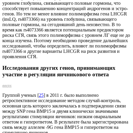
уровнем глобулина, связывающего половые гормоны, что
способствует повышению концентраций андрогенов и эстро­
генов. Но тем не менее влияние полиморфизма гена LHCGR
(insLQ, rs4073366) на уровень глобулина, связывающего
половые гормоны, на сегодняшний день неизвестно. В то
время как rs4073366 явля­ется потенциальным предиктором
риска СГЯ, связь этого полиморфизма с уровнем ЛГ еще не до
конца изучена. Поэтому необходимо проведение дальнейших
исследований, чтобы определить, влияют ли поли­морфизмы
rs4073366 и другие варианты LHCGR на риск развития и
проявления СГЯ.
Исследования других генов, принимающих
участие в регуляции яичникового ответа
вверх
Группой ученых [
25
] в 2011 г. было выполнено
ретроспективное исследование методом случай-контроль,
основная цель которого заключалась в подтверждении связи
между SNP гена ВМР15 и двумя клинически значимыми
результатами стимуляции яичников: низким овариальным
ответом и гиперответом. В результате была зарегистрирована
связь между аллелем -9G гена ВМР15 и гиперответом на
стимуляцию яичников.