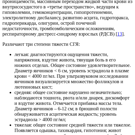
проницаемости, массивным переходом жидкой части крови из
внутрисосудистого в «третье пространство», ведущим к
гиповолемии, гемоконцентрации, гипопротеинемии,
электролитному дисбалансу, развитию асцита, гидроторакса,
гидроперикарда, олигурии, острой почечной
недостаточности, тромбоэмболическим осложнениям,
респираторному ди­стресс-синдрому взрослых (РДСВ) [
13
].
Различают три степени тяжести СГЯ:
легкая: диагностируются ощущения тяжести,
напряжения, вздутие живота, тянущая боль в его
нижних отделах. Общее состояние удовлетворительное.
Диаметр яичников < 6 см, уровень эстрадиола в плазме
крови < 4000 пг/мл. При ультразвуковом исследовании
яичников визуализируется множество фолликулов и
лютеиновых кист;
средняя: общее состояние нарушено незначительно;
наблюдаются тошнота, рвота и/или диарея, дискомфорт
и вздутие живота. Отмечается прибавка массы тела.
Диаметр яичников – 6-12 см; в брюшной полости
обнаруживается асцитическая жидкость; уровень
эстрадиола > 4000 пг/мл;
тяжелая: общее состояние средней тяжести или тяжелое.
Появляется одышка, тахикардия, гипотония; живот