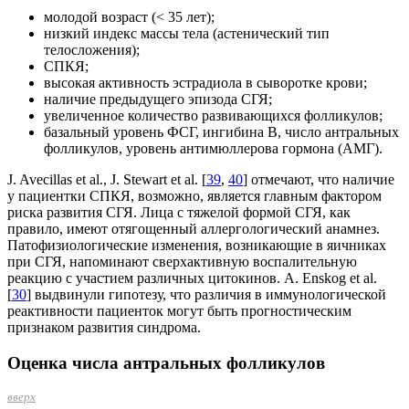
молодой возраст (< 35 лет);
низкий индекс массы тела (астенический тип
телосложения);
СПКЯ;
высокая активность эстрадиола в сыворотке крови;
наличие предыдущего эпизода СГЯ;
увеличенное количество развивающихся фолликулов;
базальный уровень ФСГ, ингибина В, число ант­ральных
фолликулов, уровень антимюллерова гормона (АМГ).
J. Avecillas et al., J. Stewart et al. [
39
,
40
] отмечают, что наличие
у пациентки СПКЯ, возможно, является главным фактором
риска развития СГЯ. Лица с тяжелой формой СГЯ, как
правило, имеют отягощенный аллергологический анамнез.
Патофизиологические изменения, возникающие в яичниках
при СГЯ, напоминают сверхактивную воспалительную
реакцию с участием различных цитокинов. A. Enskog et al.
[
30
] выдвинули гипотезу, что различия в иммунологической
реактивности пациенток могут быть прогностическим
признаком развития синдрома.
Оценка числа антральных фолликулов
вверх