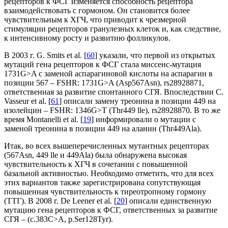
рецепторов к ФСГ изменяется способность рецептора
взаимодействовать с гормоном. Он становится более
чувствитель­ным к ХГЧ, что приводит к чрезмерной
стимуляции рецепторов гранулезных клеток и, как следствие,
к интенсивному росту и развитию фолликулов.
В 2003 г. G. Smits et al. [
60
] указали, что первой из открытых
мутаций гена рецепторов к ФСГ стала миссенс-мутация
1731G>A с заменой аспарагиновой кислоты на аспарагин в
позиции 567 – FSHR: 1731G>A (Asp567Asn), rs28928871,
ответственная за развитие спонтанного СГЯ. Впоследствии C.
Vasseur et al. [
61
] описали замену треонина в позиции 449 на
изолейцин – FSHR: 1346G>T (Thr449 lle), rs28928870. В то же
время Montanelli et al. [
19
] информировали о мутации с
заменой треонина в позиции 449 на аланин (Thr449Ala).
Итак, во всех вышеперечисленных мутантных рецепторах
(567Asn, 449 llе и 449Аla) была обнаружена высокая
чувствительность к ХГЧ в сочетании с повышенной
базальной активностью. Необходимо отметить, что для всех
этих вариантов также зарегистрирована сопутствующая
повышенная чувствительность к тиреотропному гормону
(ТТГ). В 2008 г. De Leener et al. [
20
] описали единственную
мутацию гена рецепторов к ФСГ, ответственных за развитие
СГЯ – (c.383C>A, p.Ser128Tyr).