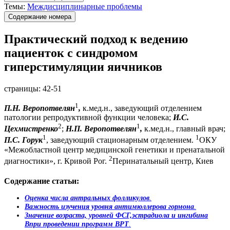
Темы:
Междисциплинарные проблемы
Содержание номера
Практический подход к ведению
пациенток с синдромом
гиперстимуляции яичников
страницы:
42-51
1
П.Н. Веропотвелян
,
к.мед.н., заведующий отделением
патологии репродуктивной функции человека;
И.С.
2
1
Цехмистренко
;
Н.П. Веропотвелян
,
к.мед.н., главный врач;
1
1
П.С. Горук
, заведующий стационарным отделением.
ОКУ
«Межобластной центр медицинской генетики и пренатальной
2
диагностики», г. Кривой Рог.
Перинатальный центр, Киев
Содержание статьи:
Оценка числа антральных фолликулов
.
Важность изучения уровня антимюллерова гормона
.
Значение возраста, уровней ФСГ,эстрадиола и ингибина
В
при проведении программ ВРТ
.