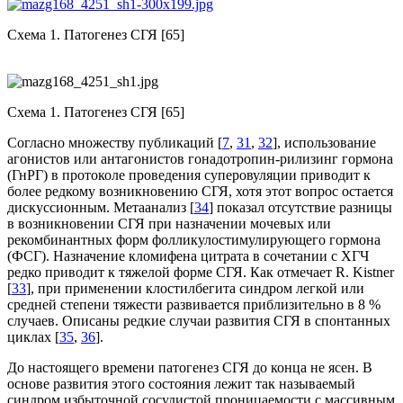
Схема 1. Патогенез СГЯ [65]
Схема 1. Патогенез СГЯ [65]
Согласно множеству публикаций [
7
,
31
,
32
], использование
агонистов или антагонистов гонадотропин-рилизинг гормона
(ГнРГ) в протоколе проведения суперовуляции приводит к
более редкому возникновению СГЯ, хотя этот вопрос остается
дискуссионным. Метаанализ [
34
] показал отсутствие разницы
в возникновении СГЯ при назначении мочевых или
рекомбинантных форм фолликулостимулирующего гормона
(ФСГ). Назначение кломифена цитрата в сочетании с ХГЧ
редко приводит к тяжелой форме СГЯ. Как отмечает R. Kistner
[
33
], при применении клостилбегита синдром легкой или
средней степени тяжести развивается приблизительно в 8 %
случаев. Описаны редкие случаи развития СГЯ в спонтанных
циклах [
35
,
36
].
До настоящего времени патогенез СГЯ до конца не ясен. В
основе развития этого со­стояния лежит так называемый
синдром избыточной сосудистой проницаемости с массивным