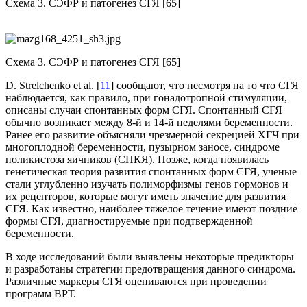
Схема 3. СЭФР и патогенез СГЯ [65]
Схема 3. СЭФР и патогенез СГЯ [65]
D. Strelchenko et al. [
11
] сообщают, что несмотря на то что СГЯ
наблюдается, как пра­вило, при гонадотропной стимуляции,
описаны случаи спонтанных форм СГЯ. Спонтанный СГЯ
обычно возникает между 8-й и 14-й неделя­ми беременности.
Ранее его развитие объясняли чрезмерной секрецией ХГЧ при
многоплодной беременности, пузырном заносе, синдроме
поликистоза яичников (СПКЯ). Позже, когда появилась
генетическая теория развития спонтанных форм СГЯ, ученые
стали углубленно изучать полиморфизмы генов гормонов и
их рецепторов, которые могут иметь значение для развития
СГЯ. Как известно, наиболее тяжелое течение имеют поздние
формы СГЯ, диагностируемые при подтвержденной
беременности.
В ходе исследований были выявлены некоторые предикторы
и разра­ботаны стратегии предотвращения данного син­дрома.
Различные маркеры СГЯ оцениваются при проведении
программ ВРТ.