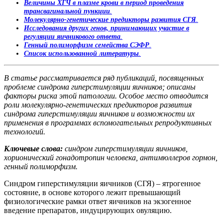
Величины ХГЧ в плазме крови в период проведения
трансвагинальной пункции
.
Молекулярно-генетические предикторы развития СГЯ
.
Исследования других генов, принимающих участие в
регуляции яичникового ответа
.
Генный полиморфизм семейства СЭФР
.
Список использованной
литературы
.
В статье рассматривается ряд публикаций, посвященных
проблеме синдрома гиперстимуляции яичников; описаны
факторы риска этой патологии. Особое место отводится
роли молекулярно-генетических предикторов развития
синдрома гиперстимуляции яичников и возможности их
применения
в программах вспомогательных репродуктивных
технологий.
Ключевые слова:
синдром гиперстимуляции яичников,
хорионический гонадотропин человека, антимюллеров гормон,
генный полиморфизм.
Синдром гиперстимуляции яичников (СГЯ) – ятрогенное
состояние, в основе которого лежит превышающий
физиологические рамки ответ яичников на экзогенное
введение препаратов, индуцирующих овуляцию.