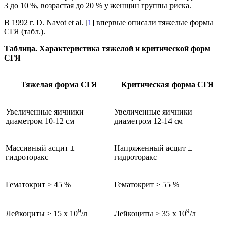
3 до 10 %, возрастая до 20 % у женщин группы риска.
В 1992 г. D. Navot et al. [
1
] впервые описали тяжелые формы
СГЯ (табл.).
Таблица.
Характеристика тяжелой и критической форм
СГЯ
Тяжелая форма СГЯ
Критическая форма СГЯ
Увеличенные яичники
Увеличенные яичники
диаметром 10-12 см
диаметром 12-14 см
Массивный асцит ±
Напряженный асцит ±
гидроторакс
гидроторакс
Гематокрит > 45 %
Гематокрит > 55 %
9
9
Лейкоциты > 15 х 10
/л
Лейкоциты > 35 х 10
/л