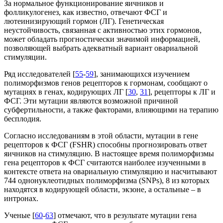
За нормальное функционирование яичников и
фолликулогенез, как известно, отвечают ФСГ и
лютеинизирующий гормон (ЛГ). Генетическая
неустойчивость, связанная с активностью этих гормонов,
может обладать прогностически значимой информацией,
позволяющей выбрать адекватный вариант овариальной
стимуляции.
Ряд исследователей [
55
-
59
], занимающихся изучением
полиморфизмов генов рецепторов к гормонам, сообщают о
мутациях в генах, кодирующих ЛГ [
30
,
31
], рецепторы к ЛГ и
ФСГ. Эти мутации являются возможной причиной
субфертильности, а также факторами, влияющими на терапию
бесплодия.
Согласно исследованиям в этой области, мутации в гене
рецепторов к ФСГ (FSHR) способны прогнозировать ответ
яичников на стимуляцию. В настоящее время полиморфизмы
гена рецепторов к ФСГ считаются наиболее изученными в
контексте ответа на овариальную стимуляцию и насчитывают
744 однонуклеотидных полиморфизма (SNPs), 8 из которых
находятся в кодирующей области, экзоне, а остальные – в
интронах.
Ученые [
60
-
63
] отмечают, что в результате мутации гена