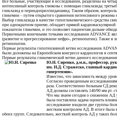
Все больные, участвующие в исследовании, разделены на четы
интенсивный контроль глюкозы с помощью гликлазида; третье
гликлазид и периндоприл/индапамид. Таким образом, контроль
гликемии – путем открытого сравнения интенсивного режима н
Выбор гликлазида в качестве гипогликемического средства свя
при однократном приеме, обладает прямой кардиоваскулярной 
показатели гликемии, и это позволяет пациентам дольше обход
Первичными конечными точками исследования ADVANCE являют
(развитие и прогрессирование нефро-, ретинопатии). Также в 
ретинопатии.
Первые результаты гипотензивной ветви исследования ADVAN
были доложены на Европейском конгрессе кардиологов в сентяб
Первые результаты гликемической ветви данного исследования 
Ю.Н. Сиренко, д.м.н., профессор, р
им. Н.Д. Стражеско, главный карди
гипертензии».
Известно, что зависимость между уров
Согласно проведенным исследованиям,
раза. Соответственно больным СД реко
АД должны составлять 140/90 мм рт. ст
Что мы знаем сегодня о снижении АД у
была поставлена задача оценить влиян
исследование входили две группы боль
жестким контролем АД. В итоге была 
обеих групп. Следовательно, жесткий контроль АД у таких бо