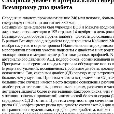
Сахарный диабет и артериальная гипер
Всемирному дню диабета
Сегодня на планете проживают свыше 246 млн человек, больны
следующем поколении достигнет 380 млн.
Всемирный день диабета был учрежден ВОЗ и Международной ди
дата отмечается ежегодно в 195 странах 14 ноября – в день р
Всемирного дня борьбы против диабета – донести до сознани
В рамках Всемирного дня диабета под патронатом Кабинета М
ноября с.г. у нас в стране прошла I Национальная эндокриноло
мероприятии приняли участие пациенты с диабетом и их родс
эндокринологи и медицинские работники разных профилей. В 
артериального давления (АД), подбор очков, организовывали к
Программа конференции предусматривала обсуждение новых воз
В ряде выступлений, посвященных проблемам диабета, доклад
осложнений. Так, сахарный диабет (СД) гораздо чаще встречае
больше, чем у мужчин. При этом частота встречаемости СД знач
большинстве случаев имеют место поздние осложнения различн
диабет устраняет типичные, связанные с полом, различия в ча
лет диабет является более значительным фактором риска, чем
у женщин тяжелых проявлений ишемической болезни сердца (ИБС
страдающих СД 2-го типа. При этом смертность при сочетании 
риска ССЗ коэффициент риска при диабете составляет 2,4 для
по сравнению с мужчинами, страдающими диабетом, или женщи