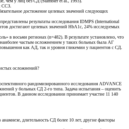
ем у лиц без СД (Stambler et al., 1993).
я ССЗ.
бязательное достижение целевых значений следующих
 представлены результаты исследования IDMPS (International
циентов достигают целевых значений HbA1c, 24% исследуемых
ь» в восьми регионах (n=482). В результате установлено, что
м наиболее частым осложнением у таких больных была АГ
 повышения как АД, так и уровня гликемии у пациентов с СД.
дистых осложнений?
 проспективного рандомизированного исследования ADVANCE
сложнений у больных СД 2-го типа. Задача испытания – оценить
циентов. В данном исследовании принимает участие 11 140
анамнезе, длительность СД более 10 лет, другие факторы