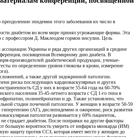
о материалам конференции, посвященной
 преодолению эпидемии этого заболевания их число в
емости диабетом во всем мире принял угрожающие формы. Эта
но с профессором Д. Маклеодом гормон инсулин. Цель
ассоциации Украины и ряда других организаций в средине
конференция, посвященная Всемирному дню диабета. В
фирм-производителей диабетической продукции, ученые-
тесты по определению уровня глюкозы в крови, измерение
га).
сложнений, а также другой эндокринной патологии.
епени риска последующих кардиоваскулярных и других
остраненность СД у них в возрасте 55-64 года на 60-70%
ского населения 35-45-летнего возраста с СД 1-го типа в
ефропатии, полинейропатии и др. Также установлено, что
нальной стадии почечной патологии. У женщин в возрасте 50-59
ую гипертензию (АГ), дислипидемию и ожирение, риск развития
оваскулярная патология развивается у 69% пациенток,
 не страдает диабетом. После поправки на другие факторы
еют большую вероятность умереть от инфаркта миокарда (ИМ)
ную защиту против ССЗ, которая имеет место у женщин до