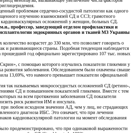
 период менопаузы, вызывающее увеличение числа факторов
триглицеридемия.
щенный проблемам сердечно-сосудистой патологии как одного
вященного изучению взаимосвязей СД и ССЗ; грамотного
и кардиоваскулярных осложнений у женщин, больных СД.
м.н., профессор, заведующий отделом профилактики и
рансплантологии эндокринных органов и тканей МЗ Украины
 количество возрастет до 330 млн, что позволяет говорить о
 так и развивающиеся страны. Подобная тенденция наблюдается
за прошедший год официально зарегистрировано 107 тыс. новых
Скрин», с помощью которого изучались показатели гликемии у
ка развития заболевания. Обследованием были охвачены свыше
тавила 13,69%, что намного превышает показатели официальной
ития так называемых микрососудистых осложнений СД (ретино-,
ениями СД и повышением показателей гликемии. Вместе с тем
 которых на всем протяжении заболевания СД показатели
низить риск развития ИМ и инсульта.
е при любом исходном значении АД, чем у лиц, не страдающих
вленного диагноза ИБС. Это означает, что при лечении
знаков кардиоваскулярной патологии на момент обследования
ет, было продемонстрировано, что при одинаковой выраженности