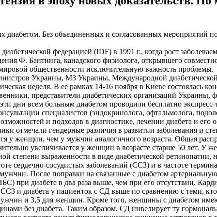
тензия в эпоху новых доказательств. П
х диабетом. Без объединенных и согласованных мероприятий по
абетической федерацией (IDF) в 1991 г., когда рост заболева
ождения Ф. Бантинга, канадского физиолога, открывшего совмест
я мировой общественности исключительную важность проблемы.
инистров Украины, МЗ Украины, Международной диабетической 
гическая неделя. В ее рамках 14-16 ноября в Киеве состоялась 
твенники, представители диабетических организаций Украины, 
эти дни всем больным диабетом проводили бесплатно экспресс-
онсультации специалистов (эндокринолога, офтальмолога, подоло
можностей и подходов в диагностике, лечении диабета и его о
чики отмечали гендерные различия в развитии заболевания и ст
тся у женщин, чем у мужчин аналогичного возраста. Общая распр
ительно увеличивается у женщин в возрасте старше 50 лет. У жен
ой степени выраженности в виде диабетической ретинопатии, н
стоте сердечно-сосудистых заболеваний (ССЗ) и в частоте терми
 у мужчин. После поправки на связанные с диабетом артериальн
) при диабете в два раза выше, чем при его отсутствии. Карди
ССЗ и диабета у пациенток с СД выше по сравнению с теми, кто
 мужчин и 3,5 для женщин. Кроме того, женщины с диабетом им
нами без диабета. Таким образом, СД нивелирует ту гормональ