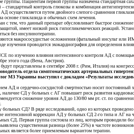
ре группы. Пациентам первой группы назначена стандартная сах
й – стандартный контроль глюкозы и комбинация антигипертенз
 АД осуществляется путем двойного слепого сравнения гликлази
а основе гликлазида и обычных схем лечения.
зан с тем, что данный препарат обусловливает быстрое снижение
защитой, имеет низкий риск гипогликемических реакций. Устано
иться без инсулинотерапии.
ся макрососудистые осложнения (фатальный инсульт или ИМ, 
ходе изучения проводится эхокардиография для определения влия
CE по изучению влияния интенсивного контроля АД с помощью
ре этого года (Вена, Австрия).
будут представлены в сентябре 2008 г. (Рим, Италия) на конгре
уководитель отдела симптоматических артериальных гиперте
олог МЗ Украины выступил с докладом «Результаты исслед
нем АД и сердечно-сосудистой смертностью носит постоянный ха
 наличие СД у больных с АГ повышает риск развития кардиовас
мендуется снижение уровня АД до 130/80 мм рт. ст. по сравнен
.
 больных СД? В ряде исследований, одно из которых проведено 
ие интенсивной коррекции АД у больных СД 2-го типа и АГ на ч
ных СД. Первая группа состояла из лиц, которым проводили бол
выявлена существенная разница (более 25%) в частоте возникн
льных является более приемлемым вариантом терапии.