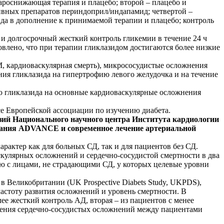
ароснижающая терапия и плацебо; второй – плацебо и
ивных препаратов периндоприл/индапамид; четвертой –
да в дополнение к принимаемой терапии и плацебо; контроль
 и долгосрочный жесткий контроль гликемии в течение 24 ч
влено, что при терапии гликлазидом достигаются более низкие
кардиоваскулярная смерть), микрососудистые осложнения
ния гликлазида на гипертрофию левого желудочка и на течение
 гликлазида на основные кардиоваскулярные осложнения
ссе Европейской ассоциации по изучению диабета.
нзий Национального научного центра Института кардиологии
ования ADVANCE и современное лечение артериальной
рактер как для больных СД, так и для пациентов без СД.
кулярных осложнений и сердечно-сосудистой смертности в два
ию с лицами, не страдающими СД, у которых целевые уровни
в Великобритании (UK Prospective Diabets Study, UKPDS),
астоту развития осложнений и уровень смертности. В
ее жесткий контроль АД, вторая – из пациентов с менее
овения сердечно-сосудистых осложнений между пациентами