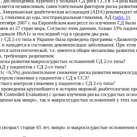
дислипидемия, курение) у больных СД риск ССЗ в 3-4 раза выше, ч
является независимым, самостоятельным фактором риска развити
, Американская диабетическая ассоциация (ADA) рекомендует о
), гликемия до еды, постпрандиальная гликемия, АД (
табл. 1
).
 сентябре 2007 г. на Европейском конгрессе по изучению СД были
человек из 27 стран мира. Согласно этим данным, только 33% па
довали HbA1c за последний год в среднем два раза.
с СД 2-го типа в Украине была проведена программа «Диаконтрол
и и находятся в состоянии декомпенсации заболевания. При это
яется патогенетической, т.е. имеются общие механизмы развития
в, требующих разрешения:
риска развития макрососудистых осложнений СД 2-го типа?
АД у пациентов с СД 2-го типа?
A1c <6,5%) дополнительное снижение риска развития микрососу
нтроля гликемии у пациентов с СД и ССЗ?
ткого контроля гликемии у пациентов с СД 2-го типа?
ля проведения крупнейшего в истории мировой диабетологиии
oN-MR Controlled Evaluation) с целью изучения риска сосудистых о
щении как микро-, так и макрососудистых осложнений у этих па
возраст старше 65 лет, микро- и макрососудистые осложнения в 