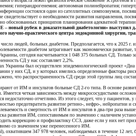
льного возраста лежит физиологическое снижение эстрогенов в
инемия; гиперандрогенемия; автономная полинейропатия; гипер
онференции состоялся один из сателлитных симпозиумов, посвя
е свидетельствует о необходимости развития направления, пос
учно обоснованных принципов планирования адекватной терапи
– новый рубеж в доказательной диабетологии» выступил д.
кого научно-практического центра эндокринной хирургии, т
исло людей, больных диабетом. Предполагается, что к 2025 г. их
болеваемости диабетом затрагивает как экономически развитые,
Украины, сегодня насчитывается 1 048 375 больных СД. Только 
ненность СД у нас составляет 2,2%.
ах Украины был осуществлен эпидемиологический проект «Диа 
ании у них СД, и у которых имелись определенные факторы рис
наружено, что распространенность СД среди этой группы лиц сос
ирают от ИМ и инсультов больные СД 2-го типа. В основе разв
и. Имеется четкая зависимость между микрососудистыми осложн
недостаточно отчетливо. Из этого следует, что у пациентов, у
остью предотвратить развитие ретино-, нефро-, нейропатии и с
леваемость и смертность от ИМ и инсультов в два-три раза выш
иска развития ИМ, сопоставимым по значению с наличием устано
одить коррекцию и профилактику ССЗ, даже если у них нет при
тавимо со значением уже перенесенного ИМ.
Trial), охватившем 347 978 человек, наблюдаемых в течение 12 л