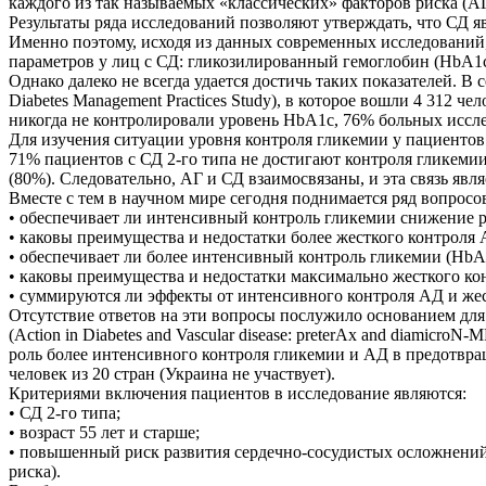
каждого из так называемых «классических» факторов риска (АГ, 
Результаты ряда исследований позволяют утверждать, что СД 
Именно поэтому, исходя из данных современных исследований
параметров у лиц с СД: гликозилированный гемоглобин (HbA1c
Однако далеко не всегда удается достичь таких показателей. В
Diabetes Management Practices Study), в которое вошли 4 312 
никогда не контролировали уровень HbA1c, 76% больных иссле
Для изучения ситуации уровня контроля гликемии у пациентов 
71% пациентов с СД 2-го типа не достигают контроля гликеми
(80%). Следовательно, АГ и СД взаимосвязаны, и эта связь явл
Вместе с тем в научном мире сегодня поднимается ряд вопросо
• обеспечивает ли интенсивный контроль гликемии снижение 
• каковы преимущества и недостатки более жесткого контроля 
• обеспечивает ли более интенсивный контроль гликемии (Hb
• каковы преимущества и недостатки максимально жесткого ко
• суммируются ли эффекты от интенсивного контроля АД и жес
Отсутствие ответов на эти вопросы послужило основанием д
(Action in Diabetes and Vascular disease: preterAx and diamicr
роль более интенсивного контроля гликемии и АД в предотвра
человек из 20 стран (Украина не участвует).
Критериями включения пациентов в исследование являются:
• СД 2-го типа;
• возраст 55 лет и старше;
• повышенный риск развития сердечно-сосудистых осложнений (
риска).