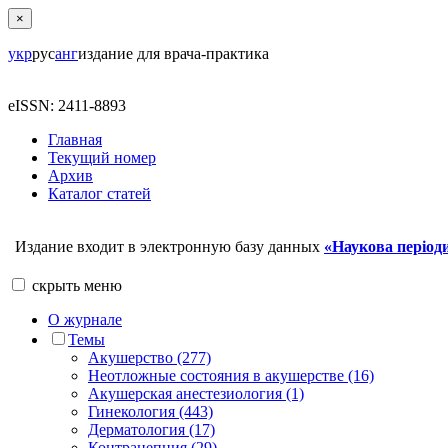
×
укр
рус
анг
издание для врача-практика
eISSN: 2411-8893
Главная
Текущий номер
Архив
Каталог статей
Издание входит в электронную базу данных
«Наукова періоди
скрыть
меню
О журнале
Темы
Акушерство (277)
Неотложные состояния в акушерстве (16)
Акушерская анестезиология (1)
Гинекология (443)
Дерматология (17)
Контрацепция (29)