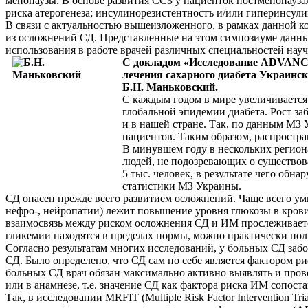
менопаузы. В основе развития ССЗ у пациенток постменопауза
риска атерогенеза; инсулинорезистентностъ и/или гиперинсул
В связи с актуальностью вышеизложенного, в рамках данной к
из осложнений СД. Представленные на этом симпозиуме данны
использования в работе врачей различных специальностей на
С докладом «Исследование ADVANCE 
лечения сахарного диабета Украинс
Б.Н. Маньковский.
С каждым годом в мире увеличивается ч
глобальной эпидемии диабета. Рост за
и в нашей стране. Так, по данным МЗ 
пациентов. Таким образом, распростра
В минувшем году в нескольких регион
людей, не подозревающих о существов
5 тыс. человек, в результате чего об
статистики МЗ Украины.
СД опасен прежде всего развитием осложнений. Чаще всего ум
нефро-, нейропатии) лежит повышение уровня глюкозы в кров
взаимосвязь между риском осложнения СД и ИМ прослеживается 
гликемии находятся в пределах нормы, можно практически полн
Согласно результатам многих исследований, у больных СД забо
СД. Было определено, что СД сам по себе является фактором р
больных СД врач обязан максимально активно выявлять и пров
или в анамнезе, т.е. значение СД как фактора риска ИМ сопос
Так, в исследовании MRFIT (Multiple Risk Factor Intervention 