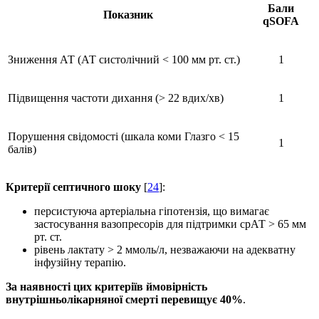
Бали
Показник
qSOFA
Зниження АТ (АТ систолічний < 100 мм рт. ст.)
1
Підвищення частоти дихання (> 22 вдих/хв)
1
Порушення свідомості (шкала коми Глазго < 15
1
балів)
Критерії септичного шоку
[
24
]:
персистуюча артеріальна гіпотензія, що вимагає
застосування вазопресорів для підтримки срАТ > 65 мм
рт. ст.
рівень лактату > 2 ммоль/л, незважаючи на адекватну
інфузійну терапію.
За
наявності цих критеріїв ймовірність
внутрішньолікарняної смерті перевищує 40%
.