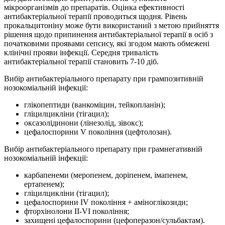
мікроорганізмів до препаратів. Оцінка ефективності
антибактеріальної терапії проводиться щодня. Рівень
прокальцитоніну може бути використаний з метою прийняття
рішення щодо припинення антибактеріальної терапії в осіб з
початковими проявами сепсису, які згодом мають обмежені
клінічні прояви інфекції. Середня тривалість
антибактеріальної терапії становить 7-10 діб.
Вибір антибактеріального препарату при грампозитивній
нозокоміальній інфекції:
глікопептиди (ванкоміцин, тейкопланін);
гліцилцикліни (тігацил);
оксазолідинони (лінезолід, зівокс);
цефалоспорини V покоління (цефтолозан).
Вибір антибактеріального препарату при грамнегативній
нозокоміальній інфекції:
карбапенеми (меропенем, доріпенем, імапенем,
ертапенем);
гліцилцикліни (тігацил);
цефалоспорини IV покоління + аміноглікозиди;
фторхінолони ІІ-VI покоління;
захищені цефалоспорини (цефоперазон/сульбактам).