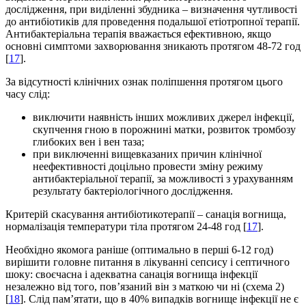
дослідження, при виділенні збудника – визначення чутливості
до антибіотиків для проведення подальшої етіотропної терапії.
Антибактеріальна терапія вважається ефективною, якщо
основні симптоми захворювання зникають протягом 48-72 год
[
17
].
За відсутності клінічних ознак поліпшення протягом цього
часу слід:
виключити наявність інших можливих джерел інфекції,
скупчення гною в порожнині матки, розвиток тромбозу
глибоких вен і вен таза;
при виключенні вищевказаних причин клінічної
неефективності доцільно провести зміну режиму
антибактеріальної терапії, за можливості з урахуванням
результату бактеріологічного дослідження.
Критерій скасування антибіотикотерапії – санація вогнища,
нормалізація температури тіла протягом 24-48 год [
17
].
Необхідно якомога раніше (оптимально в перші 6-12 год)
вирішити головне питання в лікуванні сепсису і септичного
шоку: своєчасна і адекватна санація вогнища інфекції
незалежно від того, пов’язаний він з маткою чи ні (схема 2)
[
18
]. Слід пам’ятати, що в 40% випадків вогнище інфекції не є