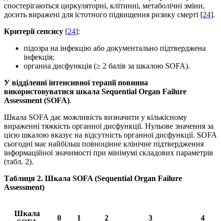
спостерігаються циркуляторні, клітинні, метаболічні зміни,
досить виражені для істотного підвищення ризику смерті [
24
].
Критерії сепсису
[
24
]:
підозра на інфекцію або документально підтверджена
інфекція;
органна дисфункція (≥ 2 балів за шкалою SOFA).
У відділенні інтенсивної терапії повинна
використовуватися шкала
Sequential
Organ
Failure
Assessment
(
SOFA
)
.
Шкала SOFA дає можливість визначити у кількісному
вираженні тяжкість органної дисфункції. Нульове значення за
цією шкалою вказує на відсутність органної дисфункції. SOFA
сьогодні має найбільш повноцінне клінічне підтвердження
інформаційної значимості при мінімумі складових параметрів
(табл. 2).
Таблиця
2.
Шкала SOFA (Sequential Organ Failure
Assessment)
Шкала
0
1
2
3
4