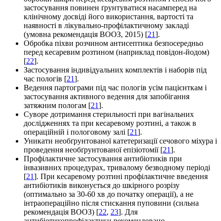
застосування повинен ґрунтуватися насамперед на
клінічному досвіді його використання, вартості та
наявності в лікувально-профілактичному закладі
(умовна рекомендація ВООЗ, 2015) [
21
].
Обробка піхви розчином антисептика безпосередньо
перед кесаревим розтином (наприклад повідон-йодом)
[
22
].
Застосування індивідуальних комплектів і наборів під
час пологів [
21
].
Ведення партограми під час пологів усім пацієнткам і
застосування активного ведення для запобігання
затяжним пологам [
21
].
Суворе дотримання стерильності при вагінальних
дослідженнях та при кесаревому розтині, а також в
операційній і пологовому залі [
21
].
Уникати необґрунтованої катетеризації сечового міхура і
проведення необґрунтованої епізіотомії [
21
].
Профілактичне застосування антибіотиків при
інвазивних процедурах, тривалому безводному періоді
[
21
]. При кесаревому розтині профілактичне введення
антибіотиків виконується до шкірного розрізу
(оптимально за 30-60 хв до початку операції), а не
інтраопераційно після стискання пуповини (сильна
рекомендація ВООЗ) [
22
,
23
]. Для
антибіотикопрофілактики рекомендовано