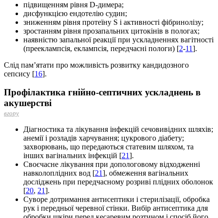
підвищенням рівня D-димера;
дисфункцією ендотелію судин;
зниженням рівня протеїну S і активності фібринолізу;
зростанням рівня прозапальних цитокінів в пологах;
наявністю запальної реакції при ускладненнях вагітності
(прееклампсія, еклампсія, передчасні пологи) [
2
-
11
].
Слід пам’ятати про можливість розвитку кандидозного
сепсису [
16
].
Профілактика
гнійно-септичних ускладнень в
акушерстві
вгору
Діагностика та лікування інфекцій сечовивідних шляхів;
анемії і розладів харчування; цукрового діабету;
захворювань, що передаються статевим шляхом, та
інших вагінальних інфекцій [
21
].
Своєчасне лікування при допологовому відходженні
навколоплідних вод [
21
], обмеження вагінальних
досліджень при передчасному розриві плідних оболонок
[
20
,
21
].
Суворе дотримання антисептики і стерилізації, обробка
рук і передньої черевної стінки. Вибір антисептика для
обробки шкіри перед кесаревим розтином і спосіб його