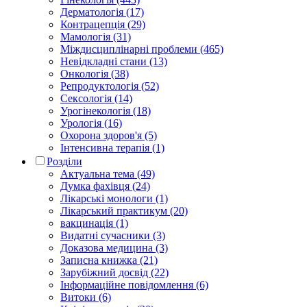
Дерматологія (17)
Контрацепція (29)
Мамологія (31)
Міждисциплінарні проблеми (465)
Невідкладні стани (13)
Онкологія (38)
Репродуктологія (52)
Сексологія (14)
Урогінекологія (18)
Урологія (16)
Охорона здоров'я (5)
Інтенсивна терапія (1)
Розділи
Актуальна тема (49)
Думка фахівця (24)
Лікарські монологи (1)
Лікарський практикум (20)
вакцинація (1)
Видатні сучасники (3)
Доказова медицина (3)
Записна книжка (21)
Зарубіжний досвід (22)
Інформаційне повідомлення (6)
Витоки (6)