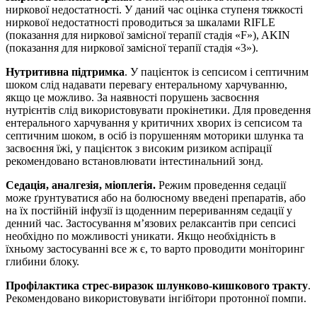
ниркової недостатності. У даний час оцінка ступеня тяжкості
ниркової недостатності проводиться за шкалами RIFLE
(показання для ниркової замісної терапії стадія «F»), AKIN
(показання для ниркової замісної терапії стадія «3»).
Нутритивна підтримка
. У пацієнток із сепсисом і септичним
шоком слід надавати перевагу ентеральному харчуванню,
якщо це можливо. За наявності порушень засвоєння
нутрієнтів слід використовувати прокінетики. Для проведення
ентерального харчування у критичних хворих із сепсисом та
септичним шоком, в осіб із порушенням моторики шлунка та
засвоєння їжі, у пацієнток з високим ризиком аспірації
рекомендовано встановлювати інтестинальний зонд.
Седація
,
аналгезія,
міоплегія
.
Режим проведення седації
може ґрунтуватися або на болюсному введені препаратів, або
на їх постійній інфузії із щоденним перериванням седації у
денний час. Застосування м’язових релаксантів при сепсисі
необхідно по можливості уникати. Якщо необхідність в
їхньому застосуванні все ж є, то варто проводити моніторинг
глибини блоку.
Профілактика стрес-виразок шлунково-кишкового тракту
.
Рекомендовано використовувати інгібітори протонної помпи.