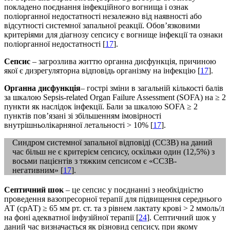
покладено поєднання інфекційного вогнища і ознак
поліорганної недостатності незалежно від наявності або
відсутності системної запальної реакції. Обов’язковими
критеріями для діагнозу сепсису є вогнище інфекції та ознаки
поліорганної недостатності [
17
].
Сепсис
– загрозлива життю органна дисфункція, причиною
якої є дизрегуляторна відповідь організму на інфекцію [
17
].
Органна дисфункція
– гострі зміни в загальній кількості балів
за шкалою Sepsis-related Organ Failure Assessment (SOFA) на ≥ 2
пункти як наслідок інфекції. Бали за шкалою SOFA ≥ 2
пунктів пов’язані зі збільшенням імовірності
внутрішньолікарняної летальності > 10% [
17
].
Синдром системної запальної відповіді (ССЗВ) на даний
час більш не є критерієм сепсису, оскільки один (12,5%) з
восьми пацієнтів з тяжким сепсисом є «ССЗВ-
негативним» [
17
].
Септичний шок
– це сепсис у поєднанні з необхідністю
проведення вазопресорної терапії для підвищення середнього
АТ (срАТ) ≥ 65 мм рт. ст. та з рівнем лактату крові > 2 ммоль/л
на фоні адекватної інфузійної терапії [
24
]. Септичний шок у
даний час визначається як різновид сепсису, при якому