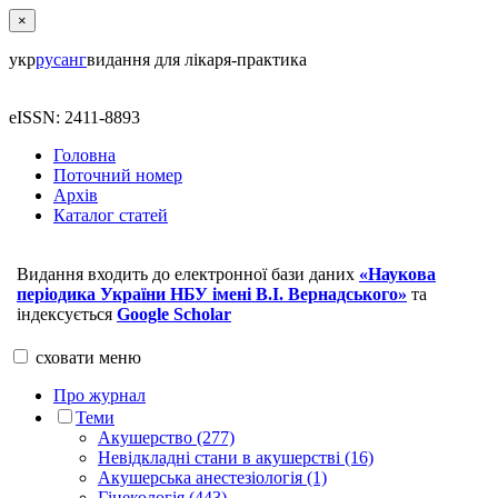
×
укр
рус
анг
видання для лікаря-практика
eISSN: 2411-8893
Головна
Поточний номер
Архів
Каталог статей
Видання входить до електронної бази даних
«Наукова
періодика України НБУ імені В.І. Вернадського»
та
індексується
Google Scholar
сховати
меню
Про журнал
Теми
Акушерство (277)
Невідкладні стани в акушерстві (16)
Акушерська анестезіологія (1)
Гінекологія (443)