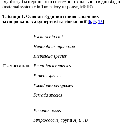
імунітету і материнською системною запальною відповіддю
(maternal systemic inflammatory response, MSIR).
Таблиця 1. Основні збудники гнійно
-
запальних
захворювань в акушерстві та гінекології [
6
,
9
,
12
]
Escherichia coli
Hemophilus influenzae
Klebisiella species
Грамнегативні
Enterobacter species
Proteus species
Pseudomonas species
Serratia
species
Pneumococcus
Streptococcus,
групи
A, B
і
D