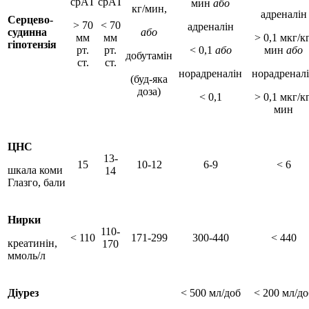
срАТ
срАТ
мин
або
кг/мин,
адреналін
Серцево-
> 70
< 70
адреналін
судинна
або
мм
мм
> 0,1 мкг/кг
гіпотензія
рт.
рт.
< 0,1
або
мин
aбо
добутамін
ст.
ст.
норадреналін
норадренал
(буд-яка
доза)
< 0,1
> 0,1 мкг/кг
мин
ЦНС
13-
15
10-12
6-9
< 6
шкала коми
14
Глазго, бали
Нирки
110-
< 110
171-299
300-440
< 440
креатинін,
170
ммоль/л
Діурез
< 500 мл/доб
< 200 мл/до