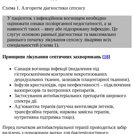
Схема 1. Алгоритм діагностики сепсису
У пацієнток з інфекційним вогнищем необхідно
оцінювати ознаки поліорганної недостатності, а за
наявності таких – явну або підозрювану інфекцію. Це
слугує основою ранньої діагностики та максимально
раннього початку лікування сепсису лікарями всіх
спеціальностей (схема 1).
Принципи лікування септичних захворювань
[
18
]
Санація вогнища інфекції (видалення під
гістероскопічним контролем некротизованих
децидуальних тканин, залишків плацентарної тканини).
Інфузія кристалоїдів, при неефективності – підключення
вазопресорів та інотропних препаратів.
Застосування антибактеріальних препаратів широкого
спектра дії.
Ад’ювантна терапія (штучна вентиляція легенів,
трансфузійна терапія, ниркова замісна терапія,
нутритивна підтримка тощо).
Перед початком антибактеріальної терапії проводиться забір
виділень з порожнини матки для бактеріологічного