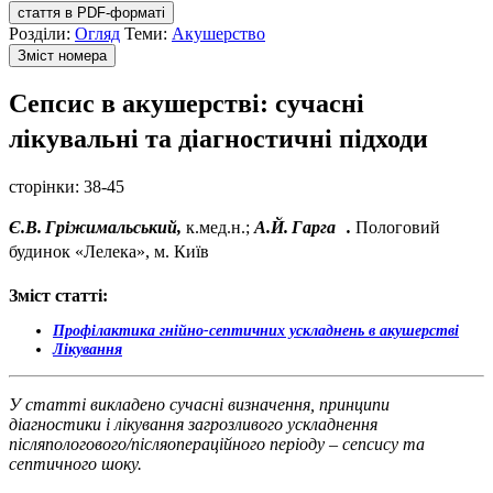
стаття в PDF-форматі
Розділи:
Огляд
Теми:
Акушерство
Зміст номера
Сепсис в акушерстві: сучасні
лікувальні та діагностичні підходи
сторінки:
38-45
Є.В. Гріжимальський,
к.мед.н.;
А.Й. Гарга .
Пологовий
будинок «Лелека», м. Київ
Зміст статті:
Профілактика
гнійно-септичних ускладнень в акушерстві
Лікування
У статті викладено сучасні визначення, принципи
діагностики і лікування загрозливого
ускладнення
післяпологового/післяопераційного періоду
–
сепсису та
септичного шоку.