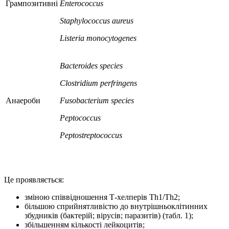
Грампозитивні
Enteroco
с
cus
Staphylococcus aureus
Listeria monocytogenes
Bacteroides species
Clostridium perfringens
Анаероби
Fusobacterium species
Peptococcus
Peptostreptococcus
Це проявляється:
зміною співвідношення Т-хелперів Th1/Th2;
більшою сприйнятливістю до внутрішньоклітинних
збудників (бактерій; вірусів; паразитів) (табл. 1);
збільшенням кількості лейкоцитів;