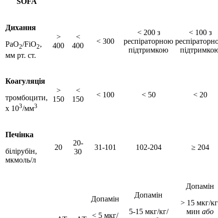
SOFA
Дихання
< 200 з
< 100 з
>
<
< 300
респіраторною
респіраторн
PaO
/FiO
,
400
400
2
2
підтримкою
підтримко
мм рт. ст.
Коагуляція
>
<
< 100
< 50
< 20
тромбоцити,
150
150
3
3
х 10
/мм
Печінка
20-
20
31-101
102-204
≥ 204
білірубін,
30
мкмоль/л
Допамін
Допамін
Допамін
> 15 мкг/кг
5-15 мкг/кг/
мин
або
< 5 мкг/