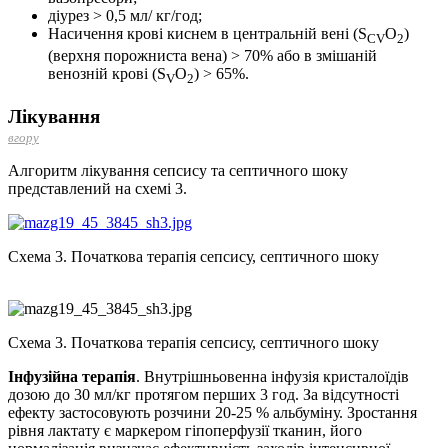
діурез > 0,5 мл/ кг/год;
Насичення крові киснем в центральній вені (S
O
)
CV
2
(верхня порожниста вена) > 70% або в змішаній
венозній крові (S
O
) > 65%.
V
2
Лікування
вгору
Алгоритм лікування сепсису та септичного шоку
представлений на схемі 3.
Схема 3. Початкова терапія сепсису, септичного шоку
Схема 3. Початкова терапія сепсису, септичного шоку
Інфузійна терапія
. Внутрішньовенна інфузія кристалоїдів
дозою до 30 мл/кг протягом перших 3 год. За відсутності
ефекту застосовують розчини 20-25 % альбуміну. Зростання
рівня лактату є маркером гіпоперфузії тканин, його