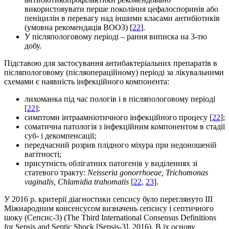
використовувати перше покоління цефалоспоринів або
пеніцилін в перевагу над іншими класами антибіотиків
(умовна рекомендація ВООЗ) [
22
].
У післяпологовому періоді – рання виписка на 3-тю
добу.
Підставою для застосування антибактеріальних препаратів в
післяпологовому (післяопераційному) періоді за лікувальними
схемами є наявність інфекційного компонента:
лихоманка під час пологів і в післяпологовому періоді
[
22
];
симптоми інтраамніотичного інфекційного процесу [
22
];
соматична патологія з інфекційним компонентом в стадії
суб- і декомпенсації;
передчасний розрив плідного міхура при недоношеній
вагітності;
присутність облігатних патогенів у виділеннях зі
статевого тракту:
Neisseria gonorrhoeae, Tric
homonas
vaginalis, C
hlamidia trahomatis
[
22
,
23
].
У 2016 р. критерії діагностики сепсису було переглянуто ІІІ
Міжнародним консенсусом визначень сепсису і септичного
шоку (Сепсис-3) (The Third International Consensus Definitions
for Sepsis and Septic Shock [Sepsis-3], 2016). В їх основу