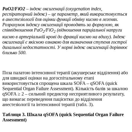
PaO
2
/FiO
2
– індекс оксигенації (oxygenation index,
респіраторний індекс) – це параметр, який використовується
в анестезіології для оцінки функції обміну кисню в легенях.
Розрахунок індексу оксигенації проводять за формулою, як
співвідношення PaO
/FiO
(відношення парціальної напруги
2
2
кисню в артеріальній крові до фракції кисню на вдиху). Індекс
оксигенації є якісною ознакою для визначення ступеня гострої
дихальної недостатності. У нормі індекс оксигенації дорівнює
близько 500.
Поза палатою інтенсивної терапії (акушерське відділення) або
для швидкої оцінки на догоспітальному етапі
використовується спрощена шкала SOFA – qSOFA (quick
Sequential Organ Failure Assessment). Кількість балів за шкалою
qSOFA ≥ 2 – сильний предиктор несприятливого результату,
що вимагає переведення пацієнтки до відділення
анестезіології та інтенсивної терапії (табл. 3).
Таблиця
3. Шкала qSOFA (quick Sequential Organ Failure
Assessment)