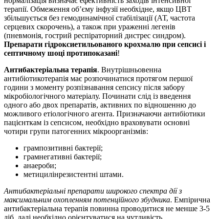
нормалізація визначає ефективність заходів інтенсивної
терапії. Обмеження об’єму інфузії необхідне, якщо ЦВТ
збільшується без гемодинамічної стабілізації (АТ, частота
серцевих скорочень), а також при ураженні легенів
(пневмонія, гострий респіраторний дистрес синдром).
Препарати гідроксиетильованого крохмалю при сепсисі і
септичному шоці протипоказані
!
Антибактеріальна терапія
. Внутрішньовенна
антибіотикотерапія має розпочинатися протягом першої
години з моменту розпізнавання сепсису після забору
мікробіологічного матеріалу. Починати слід із введення
одного або двох препаратів, активних по відношенню до
можливого етіологічного агента. Призначаючи антибіотики
пацієнткам із сепсисом, необхідно враховувати основні
чотири групи патогенних мікроорганізмів:
грампозитивні бактерії;
грамнегативні бактерії;
анаероби;
метицилінрезистентні штами.
Антибактеріальні препарати широкого спектра дії з
максимальним
охопленням потенційного збудника
. Емпірична
антибактеріальна терапія повинна проводитися не менше 3-5
діб, далі необхідно орієнтуватися на чутливість