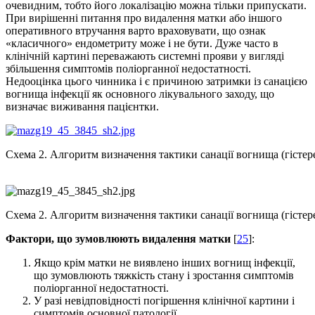
очевидним, тобто його локалізацію можна тільки припускати.
При вирішенні питання про видалення матки або іншого
оперативного втручання варто враховувати, що ознак
«класичного» ендометриту може і не бути. Дуже часто в
клінічній картині переважають системні прояви у вигляді
збільшення симптомів поліорганної недостатності.
Недооцінка цього чинника і є причиною затримки із санацією
вогнища інфекції як основного лікувального заходу, що
визначає виживання пацієнтки.
Схема 2. Алгоритм визначення тактики санації вогнища (гістере
Схема 2. Алгоритм визначення тактики санації вогнища (гістере
Фактори, що
зумовлюють видалення матки
[
25
]:
Якщо крім матки не виявлено інших вогнищ інфекції,
що зумовлюють тяжкість стану і зростання симптомів
поліорганної недостатності.
У разі невідповідності погіршення клінічної картини і
симптомів основної патології.