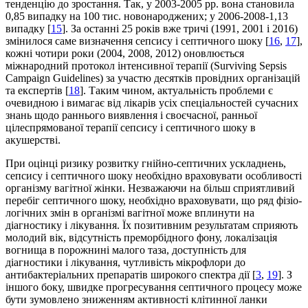
тенденцію до зростання. Так, у 2003-2005 рр. вона становила
0,85 випадку на 100 тис. новонароджених; у 2006-2008-1,13
випадку [
15
]. За останні 25 років вже тричі (1991, 2001 і 2016)
змінилося саме визначення сепсису і септичного шоку [
16
,
17
],
кожні чотири роки (2004, 2008, 2012) оновлюється
міжнародний протокол інтенсивної терапії (Surviving Sepsis
Campaign Guidelines) за участю десятків провідних організацій
та експертів [
18
]. Таким чином, актуальність проблеми є
очевидною і вимагає від лікарів усіх спеціальностей сучасних
знань щодо раннього виявлення і своєчасної, ранньої
цілеспрямованої терапії сепсису і септичного шоку в
акушерстві.
При оцінці ризику розвитку гнійно-септичних ускладнень,
сепсису і септичного шоку необхідно враховувати особливості
організму вагітної жінки. Незважаючи на більш сприятливий
перебіг септичного шоку, необхідно враховувати, що ряд фізіо­
логічних змін в організмі вагітної може вплинути на
діагностику і лікування. Їх позитивним результатам сприяють
молодий вік, відсутність преморбідного фону, локалізація
вогнища в порожнині малого таза, доступність для
діагностики і лікування, чутливість мікрофлори до
антибактеріальних препаратів широкого спектра дії [
3
,
19
]. З
іншого боку, швидке прогресування септичного процесу може
бути зумовлено зниженням активності клітинної ланки