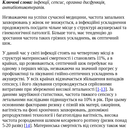
Ключові слова:
інфекції,
сепсис, органна дисфункція,
антибіотикотерапія.
Незважаючи на успіхи сучасної медицини, частота запальних
захворювань у жінок не знижується, а інфекційні ускладнення
продовжують посідати чільне місце у структурі акушерської та
гінекологічної патології. Більше того, має тенденцію до
зростання частота таких грізних ускладнень, як септичний
шок.
У даний час у світі інфекції стоять на четвертому місці в
структурі материнської смертності і становлять 11%, а в
країнах, що розвиваються, септичний шок перебуває на
одному з перших місць, незважаючи на значний прогрес у
профілактиці та лікуванні гнійно-септичних ускладнень в
акушерстві. У всіх країнах відзначається збільшення випадків
сепсису, і його лікування супроводжується серйозними
витратами при збереженні високої летальності [
1
-
13
]. За
даними зарубіжної статистики, частота тяжкого сепсису з
летальними наслідками підвищується на 10% в рік. При цьому
основними факторами ризику є пізній вік матері, ожиріння,
вагітність на фоні хронічних захворювань, допоміжні
репродуктивні технології і багатоплідна вагітність, висока
частота розродження шляхом кесаревого розтину (ризик понад
5-20 разів) [
14
]. Материнська смертність від сепсису також має