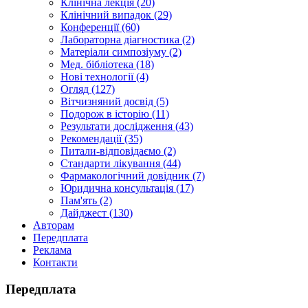
Клінічна лекція (20)
Клінічний випадок (29)
Конференції (60)
Лабораторна діагностика (2)
Матеріали симпозіуму (2)
Мед. бібліотека (18)
Нові технології (4)
Огляд (127)
Вітчизняний досвід (5)
Подорож в історію (11)
Результати дослідження (43)
Рекомендації (35)
Питали-відповідаємо (2)
Стандарти лікування (44)
Фармакологічний довідник (7)
Юридична консультація (17)
Пам'ять (2)
Дайджест (130)
Авторам
Передплата
Реклама
Контакти
Передплата