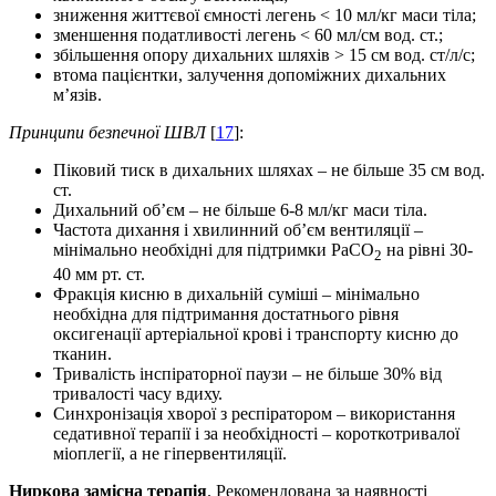
зниження життєвої ємності легень < 10 мл/кг маси тіла;
зменшення податливості легень < 60 мл/см вод. ст.;
збільшення опору дихальних шляхів > 15 см вод. ст/л/с;
втома пацієнтки, залучення допоміжних дихальних
м’язів.
Принципи безпечної ШВЛ
[
17
]:
Піковий тиск в дихальних шляхах – не більше 35 см вод.
ст.
Дихальний об’єм – не більше 6-8 мл/кг маси тіла.
Частота дихання і хвилинний об’єм вентиляції –
мінімально необхідні для підтримки РаСО
на рівні 30-
2
40 мм рт. ст.
Фракція кисню в дихальній суміші – мінімально
необхідна для підтримання достатнього рівня
оксигенації артеріальної крові і транспорту кисню до
тканин.
Тривалість інспіраторної паузи – не більше 30% від
тривалості часу вдиху.
Синхронізація хворої з респіратором – використання
седативної терапії і за необхідності – короткотривалої
міоплегії, а не гіпервентиляції.
Ниркова замісна терапія
. Рекомендована за наявності