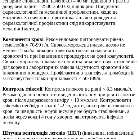
гепарин: еноксапарин (фленокс) – 40 мг підшкірно 1 раз на
добу; беміпарин – 2500-3500 Од підшкірно. Поєднання
фармакологічної та механічної профілактики, якщо це
можливо. За наявності протипоказань до проведення
фармакологічної профілактики слід використовувати
механічні методи.
Компоненти крові
. Рекомендовано підтримувати рівень
гемоглобіну 70-90 г/л. Свіжозаморожена плазма дозою не
менше 15 мл/кг використовується тільки за наявності
кровотечі та при інвазивних процедурах на фоні коагулопатії.
Свіжозаморожена плазма не повинна використовуватися лише
для корекції лабораторних змін за відсутності кровотечі або
інвазивних процедур. Профілактична трансфузія тромбоцитів
застосовується тільки при кількості < 50·109/л.
Контроль глікемії
. Контроль глюкози на рівні < 8,3 ммоль/л.
Рекомендовано починати введення інсуліну при рівні глюкози
крові після дворазового виміру > 10 ммоль/л. Контролювати
глікемію необхідно кожні 1-2 год доти, поки рівень глюкози в
крові та швидкість інфузії інсуліну не будуть стабільними, а
потім через кожні 4 год у хворих, які отримують інфузію
інсуліну.
Штучна вентиляція
легенів
(ШВЛ) (інвазивна, неінвазивна)
показана при гострому ушкодженні легенів/гострому