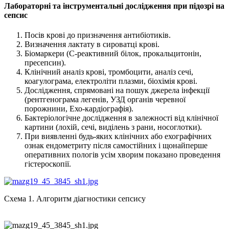
Лабораторні та
інструментальні дослідження при підозрі на
сепсис
Посів крові до призначення антибіотиків.
Визначення лактату в сироватці крові.
Біомаркери (С-реактивний білок, прокальцитонін,
пресепсин).
Клінічний аналіз крові, тромбоцити, аналіз сечі,
коагулограма, електроліти плазми, біохімія крові.
Дослідження, спрямовані на пошук джерела інфекції
(рентгенограма легенів, УЗД органів черевної
порожнини, Ехо-кардіографія).
Бактеріологічне дослідження в залежності від клінічної
картини (лохій, сечі, виділень з рани, носоглотки).
При виявленні будь-яких клінічних або ехографічних
ознак ендометриту після самостійних і щонайперше
оперативних пологів усім хворим показано проведення
гістероскопії.
Схема 1. Алгоритм діагностики сепсису