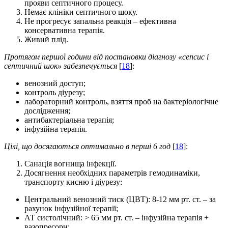
прояви септичного процесу.
Немає клініки септичного шоку.
Не прогресує запальна реакція – ефективна
консервативна терапія.
Живий плід.
Протягом першої години від
постановки діагнозу «сепсис і
септичний шок» забезпечується
[
18
]:
венозний доступ;
контроль діурезу;
лабораторний контроль, взяття проб на бактеріологічне
дослідження;
антибактеріальна терапія;
інфузійна терапія.
Цілі,
що досягаються оптимально в перші 6 год
[
18
]:
Санація вогнища інфекції.
Досягнення необхідних параметрів гемодинаміки,
транспорту кисню і діурезу:
Центральний венозний тиск (ЦВТ): 8-12 мм рт. ст. – за
рахунок інфузійної терапії;
АТ систолічний: > 65 мм рт. ст. – інфузійна терапія +
вазопресори;