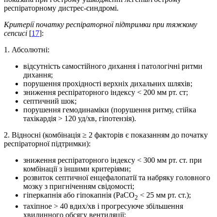
респіраторному дистрес-синдромі.
Критерії початку респіраторної підтримки при тяжкому
сепсисі
[
17
]:
1. Абсолютні:
відсутність самостійного дихання і патологічні ритми
дихання;
порушення прохідності верхніх дихальних шляхів;
зниження респіраторного індексу < 200 мм рт. ст;
септичний шок;
порушення гемодинаміки (порушення ритму, стійка
тахікардія > 120 уд/хв, гіпотензія).
2. Відносні (комбінація ≥ 2 факторів є показанням до початку
респіраторної підтримки):
зниження респіраторного індексу < 300 мм рт. ст. при
комбінації з іншими критеріями;
розвиток септичної енцефалопатії та набряку головного
мозку з пригніченням свідомості;
гіперкапнія або гіпокапнія (PaCO
< 25 мм рт. ст.);
2
тахіпное > 40 вдих/хв і прогресуюче збільшення
хвилинного обсягу вентиляції;