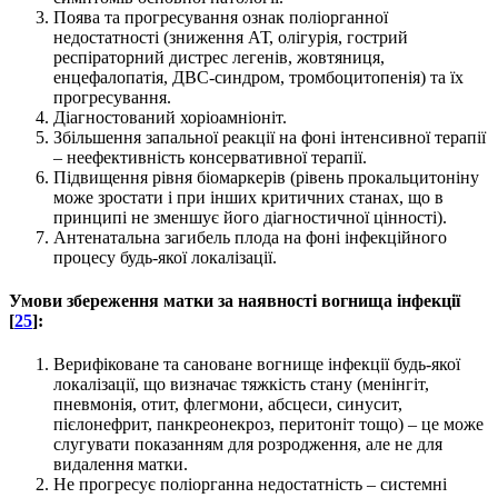
Поява та прогресування ознак поліорганної
недостатності (зниження АТ, олігурія, гострий
респіраторний дистрес легенів, жовтяниця,
енцефалопатія, ДВС-синдром, тромбоцитопенія) та їх
прогресування.
Діагностований хоріоамніоніт.
Збільшення запальної реакції на фоні інтенсивної терапії
– неефективність консервативної терапії.
Підвищення рівня біомаркерів (рівень прокальцитоніну
може зростати і при інших критичних станах, що в
принципі не зменшує його діагностичної цінності).
Антенатальна загибель плода на фоні інфекційного
процесу будь-якої локалізації.
Умови збереження матки за наявності
вогнища інфекції
[
25
]:
Верифіковане та сановане вогнище інфекції будь-якої
локалізації, що визначає тяжкість стану (менінгіт,
пневмонія, отит, флегмони, абсцеси, синусит,
пієлонефрит, панкреонекроз, перитоніт тощо) – це може
слугувати показанням для розродження, але не для
видалення матки.
Не прогресує поліорганна недостатність – системні