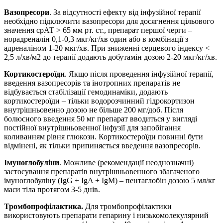
Вазопресори
. За відсутності ефекту від інфузійної терапії
необхідно підключити вазопресори для досягнення цільового
значення срАТ > 65 мм рт. ст., препарат першої черги –
норадреналін 0,1-0,3 мкг/кг/хв один або в комбінації з
адреналіном 1-20 мкг/хв. При зниженні серцевого індексу <
2,5 л/хв/м2 до терапії додають добутамін дозою 2-20 мкг/кг/хв.
Кортикостероїди
. Якщо після проведення інфузійної терапії,
введення вазопресорів та інотропних препаратів не
відбувається стабілізації гемодинаміки, додають
кортикостероїди – тільки водорозчинний гідрокортизон
внутрішньовенно дозою не більше 200 мг/доб. Після
болюсного введення 50 мг препарат вводиться у вигляді
постійної внутрішньовенної інфузії для запобігання
коливанням рівня глюкози. Кортикостероїди повинні бути
відмінені, як тільки припиняється введення вазопресорів.
Імуноглобуліни
. Можливе (рекомендації неоднозначні)
застосування препаратів внутрішньовенного збагаченого
імуноглобуліну (IgG + IgA + IgM) – пентаглобін дозою 5 мл/кг
маси тіла протягом 3-5 днів.
Тромбопрофілактика
.
Для тромбопрофілактики
використовують препарати гепарину і низькомолекулярний