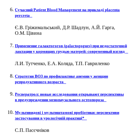
Сучасний Patient Blood Management на прикладі placenta
percreta
Є.В. Гріжимальський, Д.Р. Шадлун, А.Й. Гарга,
О.М. Цівина
Применение галактогогов (galactogogues) при недостаточной
лактации у кормящих грудью матерей: современный взгляд
Л.И. Тутченко, Е.А. Коляда, Т.П. Гавриленко
Стратегия ВОЗ по профилактике анемии у женщин
репродуктивного возраста
Ресвератрол: новые исследования открывают перспективы
в предупреждении менопаузального остеопороза
Мультивидові і мультиштамові пробіотики: перспективи
застосування в урологічній практиці*
С.П. Пасєчніков