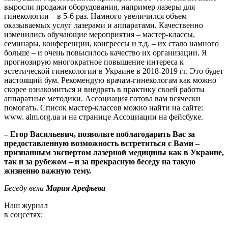
выросли продажи оборудования, например лазеры для
гинекологии – в 5-6 раз. Намного увеличился объем
оказываемых услуг лазерами и аппаратами. Качественно
изменились обучающие мероприятия – мастер-классы,
семинары, конференции, конгрессы и т.д. – их стало намного
больше – и очень повысилось качество их организации. Я
прогнозирую многократное повышение интереса к
эстетической гинекологии в Украине в 2018-2019 гг. Это будет
настоящий бум. Рекомендую врачам-гинекологам как можно
скорее ознакомиться и внедрять в практику своей работы
аппаратные методики. Ассоциация готова вам всячески
помогать. Список мастер-классов можно найти на сайте:
www. alm.org.ua и на странице Ассоциации на фейсбуке.
– Егор Васильевич, позволь
те поблагодарить Вас
за
предоставленную
возможность встретиться с Вами –
признанным экспертом лазерной медицины как
в Украине,
так и за рубежом
– и за прекрасную
беседу на такую
жиз
ненно важную тему.
Беседу вела
Мария Арефьева
Наш журнал
в соцсетях: