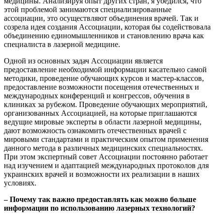
медицины. Анализируя опыт других стран, я убедился, что
этой проблемой занимаются специализированные
ассоциации, это осуществляют объединения врачей. Так и
созрела идея создания Ассоциации, которая бы содействовала
объединению единомышленников и становлению врача как
специалиста в лазерной медицине.
Одной из основных задач Ассоциации является
предоставление необходимой информации касательно самой
методики, проведение обучающих курсов и мастер-классов,
предоставление воз­можности посещения отечественных и
международных конференций и конгрессов, обучения в
клиниках за рубежом. Проведение обучающих мероприятий,
организованных Ассоциацией, на которые приглашаются
ведущие мировые эксперты в области лазерной медицины,
дают воз­можность ознакомить отечественных врачей с
мировыми стандартами и практическим опытом применения
данного метода в различных медицинских специальностях.
При этом экспертный совет Ассоциации постоянно работает
над из­учением и адаптацией международных протоколов для
украинских врачей и возможности их реализации в наших
условиях.
–
Почему так важно предоставлять как можно больше
информации по использованию лазерных технологий?