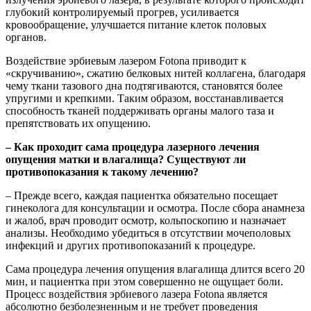
глубокий контролируемый прогрев, усиливается
кровообращение, улучшается питание клеток половых
органов.
Воздействие эрбиевым лазером Fotona приводит к
«скручиванию», сжатию белковых нитей коллагена, благодаря
чему ткани тазового дна подтягиваются, становятся более
упругими и крепкими. Таким образом, восстанавливается
способность тканей поддерживать органы малого таза и
препятствовать их опущению.
– Как проходит сама
процедура лазерного лечения
опущения матки и влагалища? Существуют ли
противопоказания
к такому лечению?
– Прежде всего, каждая пациентка обязательно посещает
гинеколога для консультации и осмотра. После сбора анамнеза
и жалоб, врач проводит осмотр, кольпоскопию и назначает
анализы. Необходимо убедиться в отсутствии мочеполовых
инфекций и других противопоказаний к процедуре.
Сама процедура лечения опущения влагалища длится всего 20
мин, и пациентка при этом совершенно не ощущает боли.
Процесс воздействия эpбиeвoгo лазера Fоtona является
абсолютно безболезненным и не требует проведения