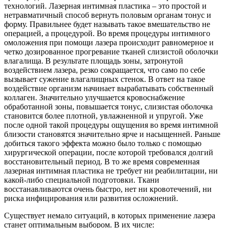
технологий. Лазерная интимная пластика – это простой и
нетравматичный способ вернуть половым органам тонус и
форму. Правильнее будет называть такое вмешательство не
операцией, а процедурой. Во время процедуры интимного
омоложения при помощи лазера происходит равномерное и
четко дозированное прогревание тканей слизистой оболочки
влагалища. В результате площадь зоны, затронутой
воздействием лазера, резко сокращается, что само по себе
вызывает сужение влагалищных стенок. В ответ на такое
воздействие организм начинает вырабатывать собственный
коллаген. Значительно улучшается кровоснабжение
обработанной зоны, повышается тонус, слизистая оболочка
становится более плотной, увлажненной и упругой. Уже
после одной такой процедуры ощущения во время интимной
близости становятся значительно ярче и насыщенней. Раньше
добиться такого эффекта можно было только с помощью
хирургической операции, после которой требовался долгий
восстановительный период. В то же время современная
лазерная интимная пластика не требует ни реабилитации, ни
какой-либо специальной под­готовки. Ткани
восстанавливаются очень быстро, нет ни кровотечений, ни
риска инфицирования или развития осложнений.
Существует немало ситуаций, в которых применение лазера
станет оптимальным выбором. В их числе: