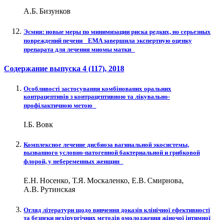
А.Б. Бизунков
Эсмия: новые меры по минимизации риска редких, но серьезных
повреждений печени EMA завершила экспертную оценку
препарата для лечения миомы матки
Содержание выпуска
4 (117)
, 2018
Особливості застосування комбінованих оральних
контрацептивів з контрацептивною та лікувально-
профілактичною метою
І.Б. Вовк
Комплексное лечение дисбиоза вагинальной экосистемы,
вызванного условно-патогенной бактериальной и грибковой
флорой, у небеременных женщин
Е.Н. Носенко, Т.Я. Москаленко, Е.В. Смирнова,
А.В. Рутинская
Огляд літератури щодо вивчення доказів клінічної ефективності
та безпеки нехірургічних методів омолодження жіночої інтимної