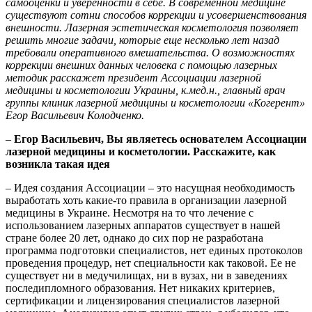
самооценки и
уверенности в себе. В современной медицине
существуют сотни способов коррекции
и усовершенствования
внешности. Лазерная эстетическая косметология позволяет
решить многие задачи,
которые еще несколько лет назад
требовали оперативного вмешательства. О возможностях
коррекции
внешних данных человека с помощью лазерных
методик расскажет президент Ассоциации
лазерной
медицины и косметологии Украины, к.мед.н., главный врач
группы клиник лазерной медицины и косметологии «Когерент»
Егор Вас
ильевич Колодченко.
–
Егор Васильевич,
Вы яв
ляетесь основателем
Ассоциации
лазерной м
едицины и косметолог
ии. Расскажите, как
возникла такая идея
– Идея создания Ассоциации – это насущная необходимость
выработать хоть какие-то правила в организации лазерной
медицины в Украине. Несмотря на то что лечение с
использованием лазерных аппаратов существует в нашей
стране более 20 лет, однако до сих пор не разработана
программа подготовки специалистов, нет единых протоколов
проведения процедур, нет специальности как таковой. Ее не
существует ни в медучилищах, ни в вузах, ни в заведениях
последипломного образования. Нет никаких критериев,
сертификации и лицензирования специалистов лазерной