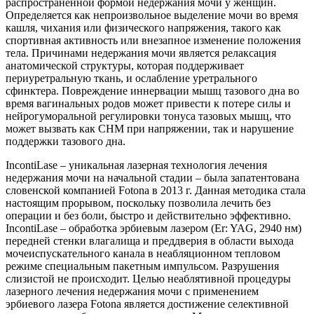
распространенной формой недержания мочи у женщин.
Определяется как непроизвольное выделение мочи во время
кашля, чихания или физического напряжения, такого как
спортивная активность или внезапное изменение положения
тела. Причинами недержания мочи является релаксация
анатомической структуры, которая под­держивает
периуретральную ткань, и ослабление уретрального
сфинктера. Повреждение иннервации мышц тазового дна во
время вагинальных родов может привести к потере силы и
нейрогуморальной регулировки тонуса тазовых мышц, что
может вызвать как СНМ при напряжении, так и нарушение
поддержки тазового дна.
IncontiLase – уникальная лазерная технология лечения
недержания мочи на начальной стадии – была запатентована
словенской компанией Fotona в 2013 г. Данная методика стала
настоящим прорывом, поскольку позволила лечить без
операции и без боли, быстро и действительно эффективно.
IncontiLase – обработка эрбиевым лазером (Er: YAG, 2940 нм)
передней стенки влагалища и преддверия в области выхода
мочеиспускательного канала в неабляционном тепловом
режиме специальным пакетным импульсом. Разрушения
слизистой не происходит. Целью неаблятивной процедуры
лазерного лечения недержания мочи с применением
эрбиевого лазера Fotona является достижение селективной