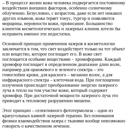
– В процессе жизни кожа человека подвергается постоянному
воздействию внешних факторов, особенно солнечному
облучению. Безусловно, с возрастом, даже если нет никаких
других изъянов, кожа теряет тонус, тургор и появляются
морщины, неровности кожи, провисание. Большинство
клиентов косметологических и лазерных клиник хотели бы
исправить именно эти недостатки.
Основной принцип применения лазеров в косметологии
заключается в том, что свет воздействует только на тот объект
или вещество, которое поглощает его. В коже свет
поглощается особыми веществами – хромофорами. Каждый
хромофор поглощает в определенном диапазоне длин волн,
например для оранжевого и зеленого спектра – это
гемоглобин крови, для красного – меланин волос, а для
инфракрасного спектра – клеточная вода. При поглощении
излучения происходит преобразование энергии лазерного
луча в тепло на том участке кожи, который содержит
хромофор. При достаточной мощности лазерного луча это
приводит к тепловому разрушению мишени.
Этот принцип – селективного фототермолиза – один из
краеугольных камней лазерной терапии. Без понимания
физики взаимодействия лазера с тканями вообще невозможно
говорить о качественном лечении.