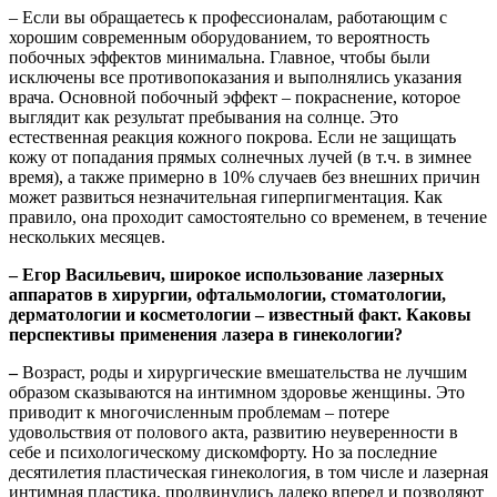
– Если вы обращаетесь к профессионалам, работающим с
хорошим современным оборудованием, то вероятность
побочных эффектов минимальна. Главное, чтобы были
исключены все противопоказания и выполнялись указания
врача. Основной побочный эффект – покраснение, которое
выглядит как результат пребывания на солнце. Это
естественная реакция кожного покрова. Если не защищать
кожу от попадания прямых солнечных лучей (в т.ч. в зимнее
время), а также примерно в 10% случаев без внешних причин
может развиться незначительная гиперпигментация. Как
правило, она проходит самостоятельно со временем, в течение
нескольких месяцев.
– Егор Васильевич, широкое
использование лазерных
аппаратов в хирургии, офтальмологии, стоматологии,
дерматологии и косметологии
–
известный факт. Каковы
перспективы применения лазера в гинекологии?
–
Возраст, роды и хирургические вмешательства не лучшим
образом сказываются на интимном здоровье женщины. Это
приводит к многочисленным проблемам – потере
удовольствия от полового акта, развитию неуверенности в
себе и психологическому дискомфорту. Но за последние
десятилетия пластическая гинекология, в том числе и лазерная
интимная пластика, продвинулись далеко вперед и позволяют