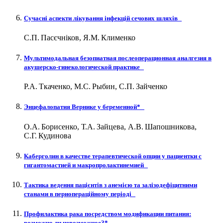
Сучасні аспекти лікування інфекцій сечових шляхів
С.П. Пасєчніков, Я.М. Клименко
Мультимодальная безопиатная послеоперационная аналгезия в
акушерско-гинекологической практике
Р.А. Ткаченко, М.С. Рыбин, С.П. Зайченко
Энцефалопатия Вернике у беременной*
О.А. Борисенко, Т.А. Зайцева, А.В. Шапошникова,
С.Г. Кудинова
Каберголин в качестве терапевтической опции у пациентки с
гигантомастией и макропролактинемией
Тактика ведення пацієнтів з анемією та залізодефіцитними
станами в периопераційному періоді
Профилактика рака посредством модификации питания:
возможно ли невозможное?*