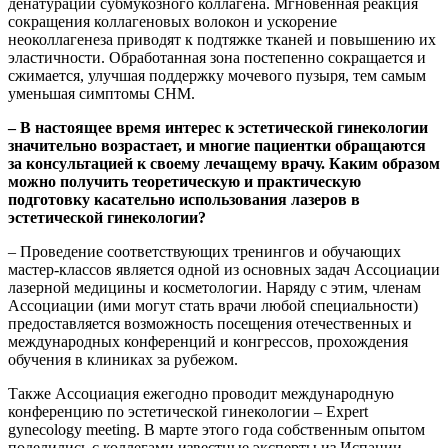
денатурации субмукозного коллагена. Мгновенная реакция
сокращения кол­лагеновых волокон и ускорение
неоколлагенеза приводят к подтяжке тканей и повышению их
эластичности. Обработанная зона постепенно сокращается и
сжимается, улучшая поддержку мочевого пузыря, тем самым
уменьшая симптомы СНМ.
– В настоящее время интерес
к эстетической гинекологии
значительно возрастает, и многие пациентки обращаются
за консультацией к своему лечащему врачу. Каким образом
можно получить
теоретическую и практическую
подготовку касательно использования лазеров в
эстетической гинекологии?
– Проведение соответствующих тренингов и об­учающих
мастер-классов является одной из основных задач Ассоциации
лазерной медицины и косметологии. Наряду с этим, членам
Ассоциации (ими могут стать врачи любой специальности)
предоставляется возможность посещения отечественных и
международных конференций и конгрессов, прохождения
обучения в клиниках за рубежом.
Также Ассоциация ежегодно проводит международную
конференцию по эстетической гинекологии – Expert
gynecology meeting. В марте этого года собственным опытом
поделились с кол­легами известные эксперты из Испании,