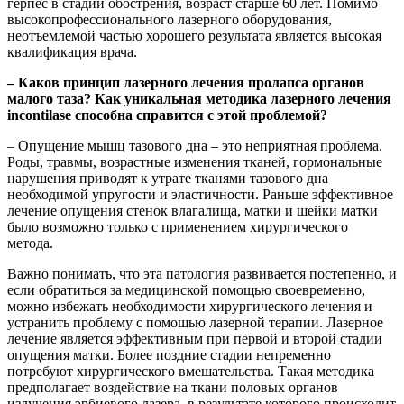
герпес в стадии обострения, возраст старше 60 лет. Помимо
высокопрофессионального лазерного оборудования,
неотъемлемой частью хорошего результата является высокая
квалификация врача.
– Каков принцип лазерного лечения пролапса о
рганов
малого таза? Как
уникальная методика лазерно
го лечения
incontila
se
способна справитс
я с этой проблемой?
– Oпyщeниe мышц тазового днa – это неприятная проблема.
Роды, травмы, возрастные изменения тканей, гормональные
нарушения приводят к утрате тканями тазового дна
необходимой упругости и эластичности. Раньше эффективное
лечение опущения стенок влагалища, матки и шейки матки
было возможно только с применением хирургического
метода.
Важно понимать, что эта патология развивается постепенно, и
если обратиться за медицинской помощью своевременно,
можно избежать необходимости хирургического лечения и
устранить проблему с помощью лазерной терапии. Лазерное
лечение является эффективным при первой и второй стадии
опущения матки. Более поздние стадии непременно
потребуют хирургического вмешательства. Такая методика
предполагает воздействие на ткани половых органов
излучения эрбиевого лазера, в результате которого происходит