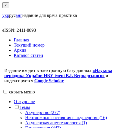
×
укр
рус
анг
издание для врача-практика
eISSN: 2411-8893
Главная
Текущий номер
Архив
Каталог статей
Издание входит в электронную базу данных
«Наукова
періодика України НБУ імені В.І. Вернадського»
и
индексируется
Google Scholar
скрыть
меню
О журнале
Темы
Акушерство (277)
Неотложные состояния в акушерстве (16)
Акушерская анестезиология (1)
Гинекология (443)