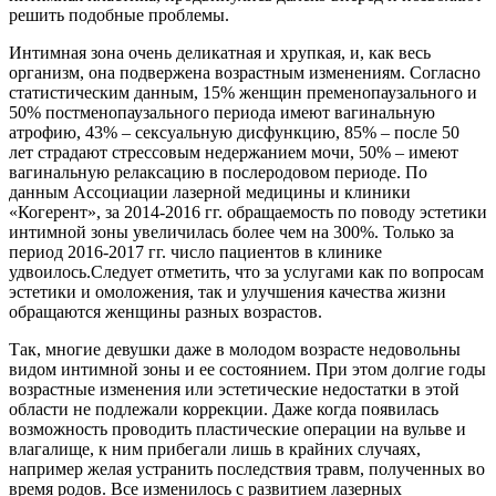
решить подобные проблемы.
Интимная зона очень деликатная и хрупкая, и, как весь
организм, она подвержена возрастным изменениям. Согласно
статистическим данным, 15% женщин пременопаузального и
50% постменопаузального периода имеют вагинальную
атрофию, 43% – сексуальную дисфункцию, 85% – после 50
лет страдают стрессовым недержанием мочи, 50% – имеют
вагинальную релаксацию в послеродовом периоде. По
данным Ассоциации лазерной медицины и клиники
«Когерент», за 2014-2016 гг. обращаемость по поводу эстетики
интимной зоны увеличилась более чем на 300%. Только за
период 2016-2017 гг. число пациентов в клинике
удвоилось.Следует отметить, что за услугами как по вопросам
эстетики и омоложения, так и улучшения качества жизни
обращаются женщины разных возрастов.
Так, многие девушки даже в молодом возрасте недовольны
видом интимной зоны и ее состоянием. При этом долгие годы
возрастные изменения или эстетические недостатки в этой
области не подлежали коррекции. Даже когда появилась
возможность проводить пластические операции на вульве и
влагалище, к ним прибегали лишь в крайних случаях,
например желая устранить последствия травм, полученных во
время родов. Все изменилось с развитием лазерных