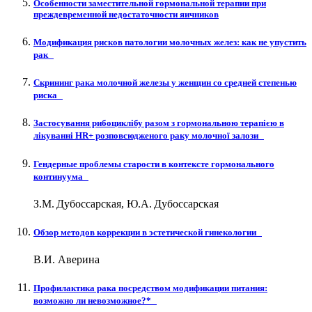
Особенности заместительной гормональной терапии при
преждевременной недостаточности яичников
Модификация рисков патологии молочных желез: как не упустить
рак
Cкрининг рака молочной железы у женщин со средней степенью
риска
Застосування рибоциклібу разом з гормональною терапією в
лікуванні HR+ розповсюдженого раку молочної залози
Гендерные проблемы старости в контексте гормонального
континуума
З.М. Дубоссарская, Ю.А. Дубоссарская
Обзор методов коррекции в эстетической гинекологии
В.И. Аверина
Профилактика рака посредством модификации питания:
возможно ли невозможное?*