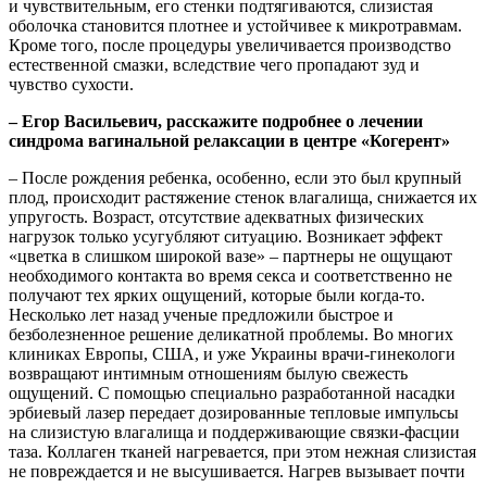
и чувствительным, его стенки подтягиваются, слизистая
оболочка становится плотнее и устойчивее к микротравмам.
Кроме того, после процедуры увеличивается производство
естественной смазки, вследствие чего пропадают зуд и
чувство сухости.
–
Егор Васильевич, рас
скажите подробнее о
лечении
синдрома ваг
инальной релаксации в центре «Когерент»
– После рождения ребенка, особенно, если это был крупный
плод, происходит растяжение стенок влагалища, снижается их
упругость. Возраст, отсутствие адекватных физических
нагрузок только усугубляют ситуацию. Возникает эффект
«цветка в слишком широкой вазе» – партнеры не ощущают
необходимого контакта во время секса и соответственно не
получают тех ярких ощущений, которые были когда-то.
Несколько лет назад ученые предложили быстрое и
безболезненное решение деликатной проблемы. Во многих
клиниках Европы, США, и уже Украины врачи-гинекологи
возвращают интимным отношениям былую свежесть
ощущений. С помощью специально разработанной насадки
эрбиевый лазер передает дозированные тепловые импульсы
на слизистую влагалища и поддерживающие связки-фасции
таза. Коллаген тканей нагревается, при этом нежная слизистая
не повреждается и не высушивается. Нагрев вызывает почти