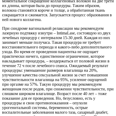
моментальное сокращение коллагеновых волокон на две трети
их длины, которая была до процедуры. Таким образом,
волокна становятся короче и толще, а обработанная ткань
сокращается и сжимается. Запускается процесс образования в
ней нового коллагена.
При синдроме вагинальной релаксации мы рекомендуем
лазерную подтяжку изнутри – IntimaLase, состоящую из двух
лечебных процедур с интервалом 15-30 дней. Каждая из них
занимает меньше получаса. Такая процедура не требует
восстановительного периода и какого-либо дополнительного
ухода. Во время ее проведения пациентка не ощущает
практически ничего, единственное ограничение, которое
накладывает процедура, – воздержаться от половой жизни в
течение 72 ч после лечебного сеанса. Ожидаемый результат
процедуры: уменьшение размеров влагалища на 20%,
улучшение качества сексуальной жизни за счет повышения
чувствительности влагалища на 95%, усиление ощущений
при оргазме на 57%. Такую процедуру мы рекомендуем
женщинам после родов, при снижении чувствительности, при
слишком широком влагалище. Возраст после 40 лет – тоже
показание для ее проведения. Но, безусловно, есть у
процедуры и свои противопоказания – опухоли
урогенитальной системы, беременность, острые
воспалительные заболевания малого таза, сахарный диабет,