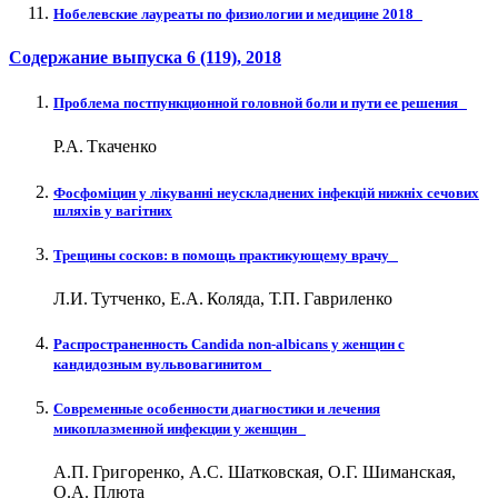
Нобелевские лауреаты по физиологии и медицине 2018
Содержание выпуска
6 (119)
, 2018
Проблема постпункционной головной боли и пути ее решения
Р.А. Ткаченко
Фосфоміцин у лікуванні неускладнених інфекцій нижніх сечових
шляхів у вагітних
Трещины сосков: в помощь практикующему врачу
Л.И. Тутченко, Е.А. Коляда, Т.П. Гавриленко
Распространенность Сandida non-albicans у женщин с
кандидозным вульвовагинитом
Современные особенности диагностики и лечения
микоплазменной инфекции у женщин
А.П. Григоренко, А.С. Шатковская, О.Г. Шиманская,
О.А. Плюта