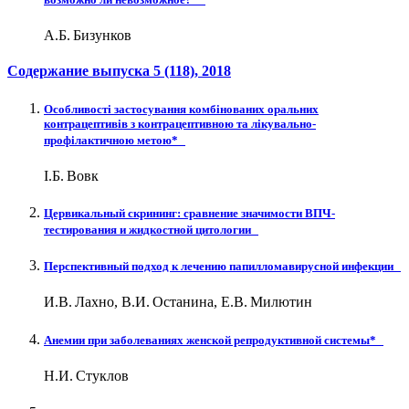
А.Б. Бизунков
Содержание выпуска
5 (118)
, 2018
Особливості застосування комбінованих оральних
контрацептивів з контрацептивною та лікувально-
профілактичною метою*
І.Б. Вовк
Цервикальный скрининг: сравнение значимости ВПЧ-
тестирования и жидкостной цитологии
Перспективный подход к лечению папилломавирусной инфекции
И.В. Лахно, В.И. Останина, Е.В. Милютин
Анемии при заболеваниях женской репродуктивной системы*
Н.И. Стуклов