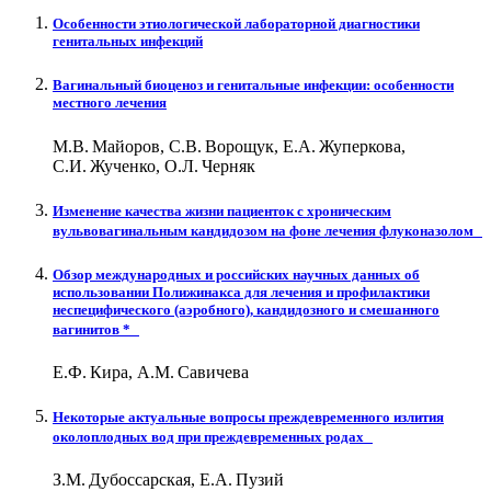
Особенности этиологической лабораторной диагностики
генитальных инфекций
Вагинальный биоценоз и генитальные инфекции: особенности
местного лечения
М.В. Майоров, С.В. Ворощук, Е.А. Жуперкова,
С.И. Жученко, О.Л. Черняк
Изменение качества жизни пациенток с хроническим
вульвовагинальным кандидозом на фоне лечения флуконазолом
Обзор международных и российских научных данных об
использовании Полижинакса для лечения и профилактики
неспецифического (аэробного), кандидозного и смешанного
вагинитов *
Е.Ф. Кира, А.М. Савичева
Некоторые актуальные вопросы преждевременного излития
околоплодных вод при преждевременных родах
З.М. Дубоссарская, Е.А. Пузий