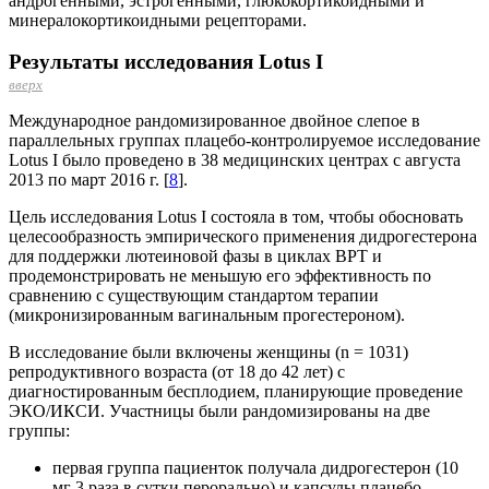
андрогенными, эстрогенными, глюкокортикоидными и
минералокортикоидными рецепторами.
Результаты исследования Lotus I
вверх
Международное рандомизированное двойное слепое в
параллельных группах плацебо-контро­лируемое исследование
Lotus I было проведено в 38 медицинских центрах с августа
2013 по март 2016 г. [
8
].
Цель исследования Lotus I состояла в том, чтобы обосновать
целесообразность эмпирического применения дидрогестерона
для поддержки лютеиновой фазы в циклах ВРТ и
продемонстрировать не меньшую его эффективность по
сравнению с существующим стандартом терапии
(микронизированным вагинальным прогестероном).
В исследование были включены женщины (n = 1031)
репродуктивного возраста (от 18 до 42 лет) с
диагностированным бесплодием, планирующие проведение
ЭКО/ИКСИ. Участницы были рандомизированы на две
группы:
первая группа пациенток получала дидрогестерон (10
мг 3 раза в сутки перорально) и капсулы плацебо