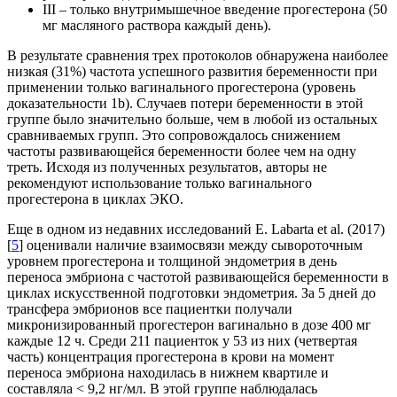
ІІІ – только внутримышечное введение прогестерона (50
мг масляного раствора каждый день).
В результате сравнения трех протоколов обнаружена наиболее
низкая (31%) частота успешного развития беременности при
применении только вагинального прогестерона (уровень
доказательности 1b). Случаев потери беременности в этой
группе было значительно больше, чем в любой из остальных
сравниваемых групп. Это сопровождалось снижением
частоты развивающейся беременности более чем на одну
треть. Исходя из полученных результатов, авторы не
рекомендуют использование только вагинального
прогестерона в циклах ЭКО.
Еще в одном из недавних исследований E. Labarta et al. (2017)
[
5
] оценивали наличие взаимосвязи между сывороточным
уровнем прогестерона и толщиной эндометрия в день
переноса эмбриона с частотой развивающейся беременности в
циклах искусственной подготовки эндометрия. За 5 дней до
трансфера эмбрионов все пациентки получали
микронизированный прогестерон вагинально в дозе 400 мг
каждые 12 ч. Среди 211 пациенток у 53 из них (четвертая
часть) концентрация прогестерона в крови на момент
переноса эмбриона находилась в нижнем квартиле и
составляла < 9,2 нг/мл. В этой группе наблюдалась