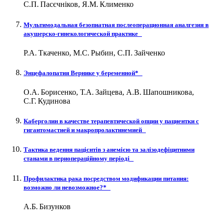
С.П. Пасєчніков, Я.М. Клименко
Мультимодальная безопиатная послеоперационная аналгезия в
акушерско-гинекологической практике
Р.А. Ткаченко, М.С. Рыбин, С.П. Зайченко
Энцефалопатия Вернике у беременной*
О.А. Борисенко, Т.А. Зайцева, А.В. Шапошникова,
С.Г. Кудинова
Каберголин в качестве терапевтической опции у пациентки с
гигантомастией и макропролактинемией
Тактика ведення пацієнтів з анемією та залізодефіцитними
станами в периопераційному періоді
Профилактика рака посредством модификации питания:
возможно ли невозможное?*
А.Б. Бизунков