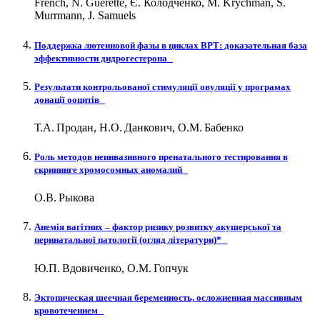
French, N. Guerette, Є. Колодченко, М. Krychman, S.
Murrmann, J. Samuels
Поддержка лютеиновой фазы в циклах ВРТ: доказательная база
эффективности дидрогестерона
Результати контрольованої стимуляції овуляції у програмах
донації ооцитів
Т.А. Продан, Н.О. Данкович, О.М. Бабенко
Роль методов неинвазивного пренатального тестирования в
скрининге хромосомных аномалий
О.В. Рыкова
Анемія вагітних – фактор ризику розвитку акушерської та
перинатальної патології (огляд літератури)*
Ю.П. Вдовиченко, О.М. Гопчук
Эктопическая шеечная беременность, осложненная массивным
кровотечением