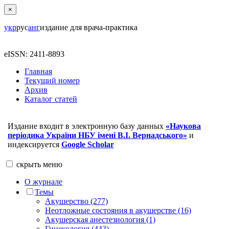
×
укр
рус
анг
издание для врача-практика
eISSN: 2411-8893
Главная
Текущий номер
Архив
Каталог статей
Издание входит в электронную базу данных
«Наукова
періодика України НБУ імені В.І. Вернадського»
и
индексируется
Google Scholar
скрыть
меню
О журнале
Темы
Акушерство (277)
Неотложные состояния в акушерстве (16)
Акушерская анестезиология (1)
Гинекология (443)