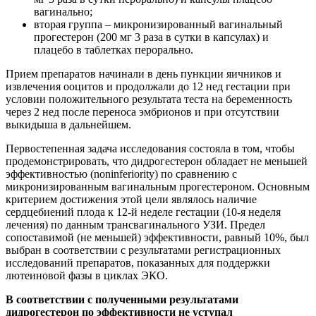
вагинально;
вторая группа – микронизированный вагинальный
прогестерон (200 мг 3 раза в сутки в капсулах) и
плацебо в таблетках перорально.
Прием препаратов начинали в день пункции яичников и
извлечения ооцитов и продолжали до 12 нед гестации при
условии положительного результата теста на беременность
через 2 нед после переноса эмбрионов и при отсутствии
выкидыша в дальнейшем.
Первостепенная задача исследования состояла в том, чтобы
продемонстрировать, что дидрогестерон обладает не меньшей
эффективностью (noninferiority) по сравнению с
микронизированным вагинальным прогестероном. Основным
критерием достижения этой цели являлось наличие
сердцебиений плода к 12-й неделе гестации (10-я неделя
лечения) по данным трансвагинального УЗИ. Предел
сопоставимой (не меньшей) эффективности, равный 10%, был
выбран в соответствии с результатами регистрационных
исследований препаратов, показанных для поддержки
лютеиновой фазы в циклах ЭКО.
В соответствии с полученными
результатами
дидрогестерон по эффективности не уступал