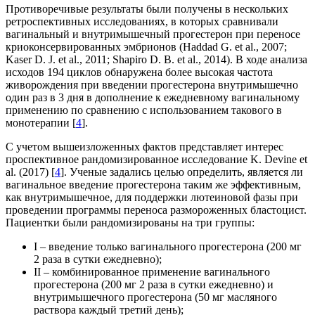
Противоречивые результаты были получены в нескольких
ретроспективных исследованиях, в которых сравнивали
вагинальный и внутримышечный прогестерон при переносе
криоконсервированных эмбрионов (Haddad G. et al., 2007;
Kaser D. J. et al., 2011; Shapiro D. B. et al., 2014). В ходе анализа
исходов 194 циклов обнаружена более высокая частота
живорождения при введении прогестерона внутримышечно
один раз в 3 дня в дополнение к ежедневному вагинальному
применению по сравнению с использованием такового в
монотерапии [
4
].
С учетом вышеизложенных фактов представляет интерес
проспективное рандомизированное ис­следование K. Devine et
al. (2017) [
4
]. Ученые задались целью определить, является ли
вагинальное введение прогестерона таким же эффективным,
как внутримышечное, для поддержки лютеиновой фазы при
проведении программы переноса размороженных бластоцист.
Пациентки были рандомизированы на три группы:
І – введение только вагинального прогестерона (200 мг
2 раза в сутки ежедневно);
ІІ – комбинированное применение вагинального
прогестерона (200 мг 2 раза в сутки ежедневно) и
внутримышечного прогестерона (50 мг масляного
раствора каждый третий день);