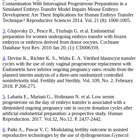
Contamination With Intravaginal Progesterone Preparations in a
Simulated Embryo Transfer Model Impairs Mouse Embryo
Development: Are There Implications for Human Embryo Transfer
Technique? Reproductive Sciences 2014. Vol. 21 (8): 1000-1005.
3
. Glujovsky D., Pesce R., Fiszbajn G. et al. Endometrial
preparation for women undergoing embryo transfer with frozen
embryos or embryos derived from donor oocytes. Cochrane
Database Syst Rev. 2010 Jan 20; (1): CD006359.
4
. Devine K., Richter K. S., Widra E. A. Vitrified blastocyst transfer
cycles with the use of only vaginal progesterone replacement with
Endometrin have inferior ongoing pregnancy rates: results from the
planned interim analysis of a three-arm randomized controlled
noninferiority trial. Fertility and Sterility. Vol. 109, No. 2, February
2018. P 266-275.
5
. Labarta E., Mariani G., Holtmann N. et al. Low serum
progesterone on the day of embryo transfer is associated with a
diminished ongoing pregnancy rate in oocyte donation cycles after
artificial endometrial preparation: a prospective study. Human
Reproduction. 2017. Vol.32, No.12. P. 2437-2442.
6
. Patki A., Pawar V. C. Modulating fertility outcome in assisted
reproductive technologies by the use of dydrogesterone.Gynecol