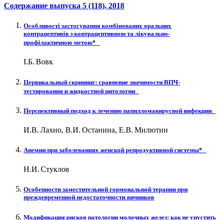
Содержание выпуска
5 (118)
, 2018
Особливості застосування комбінованих оральних
контрацептивів з контрацептивною та лікувально-
профілактичною метою*
І.Б. Вовк
Цервикальный скрининг: сравнение значимости ВПЧ-
тестирования и жидкостной цитологии
Перспективный подход к лечению папилломавирусной инфекции
И.В. Лахно, В.И. Останина, Е.В. Милютин
Анемии при заболеваниях женской репродуктивной системы*
Н.И. Стуклов
Особенности заместительной гормональной терапии при
преждевременной недостаточности яичников
Модификация рисков патологии молочных желез: как не упустить