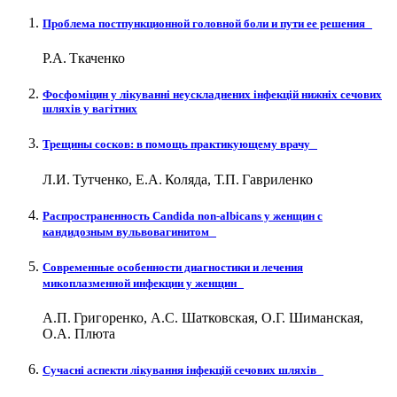
Проблема постпункционной головной боли и пути ее решения
Р.А. Ткаченко
Фосфоміцин у лікуванні неускладнених інфекцій нижніх сечових
шляхів у вагітних
Трещины сосков: в помощь практикующему врачу
Л.И. Тутченко, Е.А. Коляда, Т.П. Гавриленко
Распространенность Сandida non-albicans у женщин с
кандидозным вульвовагинитом
Современные особенности диагностики и лечения
микоплазменной инфекции у женщин
А.П. Григоренко, А.С. Шатковская, О.Г. Шиманская,
О.А. Плюта
Сучасні аспекти лікування інфекцій сечових шляхів