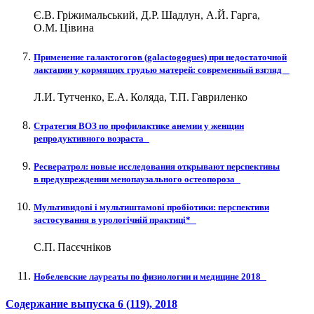
Є.В. Гріжимальський, Д.Р. Шадлун, А.Й. Гарга,
О.М. Цівина
Применение галактогогов (galactogogues) при недостаточной
лактации у кормящих грудью матерей: современный взгляд
Л.И. Тутченко, Е.А. Коляда, Т.П. Гавриленко
Стратегия ВОЗ по профилактике анемии у женщин
репродуктивного возраста
Ресвератрол: новые исследования открывают перспективы
в предупреждении менопаузального остеопороза
Мультивидові і мультиштамові пробіотики: перспективи
застосування в урологічній практиці*
С.П. Пасєчніков
Нобелевские лауреаты по физиологии и медицине 2018
Содержание выпуска
6 (119)
, 2018