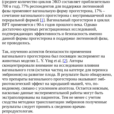
(среднее количество циклов ЭКО составляет приблизительно
700 в год), 77% респондентов для поддержки лютеиновой
фазы применяют вагинальную форму прогестерона, 17% –
сочетание вагинального прогестерона с внутримышечной или
пероральной формой [
1
]. Вагинальный прогестерон в циклах
ВРТ применяется с 90-х годов прошлого века. Однако
достаточно крупных регистрационных исследований,
подтверждающих эффективность и безопасность именно
данной формы прогестерона в поддержке лютеиновой фазы,
не проводилось.
Так, изучению аспектов безопасности применения
вагинального прогестерона был посвящен эксперимент на
животных моделях L. Y. Ying et al. [
2
]. Авторы
сконцентрировали внимание на исследовании влияния
вагинального геля (остатки частиц на катетере для переноса
эмбрионов) на развитие плода. В результате было обнаружено,
что препараты вагинального прогестерона оказывают эмб­
риотоксический эффект на зародышей мышей, что, по-
видимому, связано с усилением апоптоза. Остается неясным,
насколько данные экспериментальной работы могут быть
экстраполированы на пациенток. Тем не менее с учетом
сходства методики трансплантации эмбрионов полученные
результаты следует принять к сведению вра­чам-
репродуктологам.