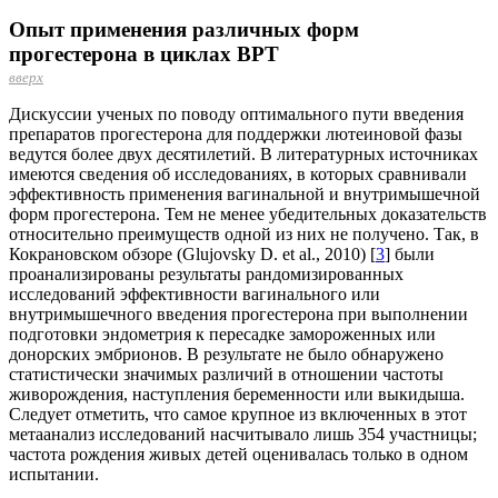
Опыт применения различных форм
прогестерона в циклах ВРТ
вверх
Дискуссии ученых по поводу оптимального пути введения
препаратов прогестерона для поддержки лютеиновой фазы
ведутся более двух десятилетий. В литературных источниках
имеются сведения об исследованиях, в которых сравнивали
эффективность применения вагинальной и внутримышечной
форм прогестерона. Тем не менее убедительных доказательств
относительно преимуществ одной из них не получено. Так, в
Кокрановском обзоре (Glujovsky D. et al., 2010) [
3
] были
проанализированы результаты рандомизированных
исследований эффективности вагинального или
внутримышечного введения прогестерона при выполнении
подготовки эндометрия к пересадке замороженных или
донорских эмбрионов. В результате не было обнаружено
статистически значимых различий в отношении частоты
живорождения, наступления беременности или выкидыша.
Следует отметить, что самое крупное из включенных в этот
метаанализ исследований насчитывало лишь 354 участницы;
частота рождения живых детей оценивалась только в одном
испытании.