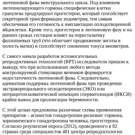
лютеиновой фазы менструального цикла. Под влиянием
лютеинизирующего гормона специфические клетки
гранулезы продуцируют прогестерон, который способствует
секреторной транс­формации эндометрия, тем самым
обеспечивая его готовность к имплантации оплодотворенной
яйцеклетки. Кроме того, прогестерон в лютеиновую фазу и на
ранних сроках гестации влияет на перистальтику
фаллопиевых труб (что облегчает продвижение зиготы в
полость матки) и способствует снижению тонуса миометрия.
С самого начала разработок вспомогательных
репродуктивных технологий (ВРТ) исследователи пришли к
выводу, что при использовании любого метода
контролируемой стимуляции яичников формируется
недостаточность лютеиновой фазы. Следовательно,
адекватная поддержка лютеиновой фазы при проведении
экстракорпорального оплодотворения (ЭКО) или
интрацитоплазматической инъекции сперматозоидов (ИКСИ)
крайне важна для пролонгации беременности.
С этой целью предложены различные схемы применения
препаратов – агонистов гонадо­тропин-рилизинг гормона,
хорионического гонадотропина человека, прогестерона.
Согласно результатам опроса (2012), проведенного в 82
странах среди специалистов 481 центра репродуктологии