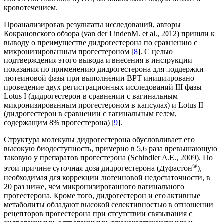
кровотечением.
Проанализировав результаты исследований, авторы
Кокрановского обзора (van der LindenM. et al., 2012) пришли к
выводу о пре­имуществе дидрогестерона по сравнению с
микронизированным прогестероном [
8
]. С целью
подтверждения этого вывода и внесения в инструкции
показания по применению дидрогестерона для под­держки
лютеиновой фазы при выполнении ВРТ инициировано
проведение двух регистрационных исследований III фазы –
Lotus I (дидрогестерон в сравнении с вагинальным
микронизированным прогестероном в капсулах) и Lotus II
(дидрогестерон в сравнении с вагинальным гелем,
содержащим 8% прогестерона) [
9
].
Структура молекулы дидрогестерона обуслов­ливает его
высокую биодоступность, примерно в 5,6 раза превышающую
таковую у препаратов прогестерона (Schindler A.E., 2009). По
®
этой причине суточная доза дидрогестерона (Дуфастон
),
необходимая для коррекции лютеиновой недостаточности, в
20 раз ниже, чем микронизированного вагинального
прогестерона. Кроме того, дидрогестерон и его активные
метаболиты обладают высокой селективностью в отношении
рецепторов прогестерона при отсутствии связывания с