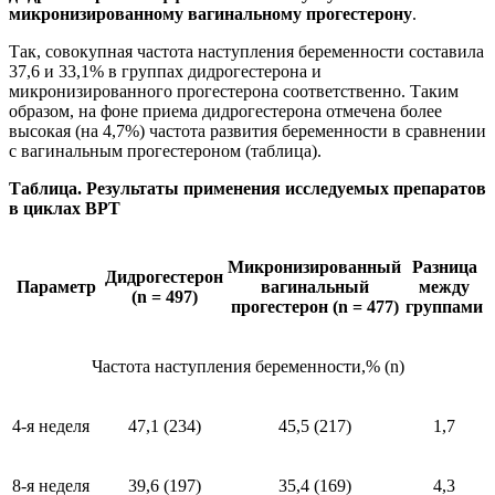
микронизированному вагинальному прогестерону
.
Так, совокупная частота наступления беременности составила
37,6 и 33,1% в группах дидрогестерона и
микронизированного прогестерона соответственно. Таким
образом, на фоне приема дидрогестерона отмечена более
высокая (на 4,7%) частота развития беременности в сравнении
с вагинальным прогестероном (таблица).
Таблица. Результаты применения исследуемых препаратов
в циклах ВРТ
Микронизированный
Разница
Дидрогестерон
Параметр
вагинальный
между
(n
= 497)
прогестерон (n = 477)
группами
Частота наступления беременности,% (n)
4-я неделя
47,1 (234)
45,5 (217)
1,7
8-я неделя
39,6 (197)
35,4 (169)
4,3