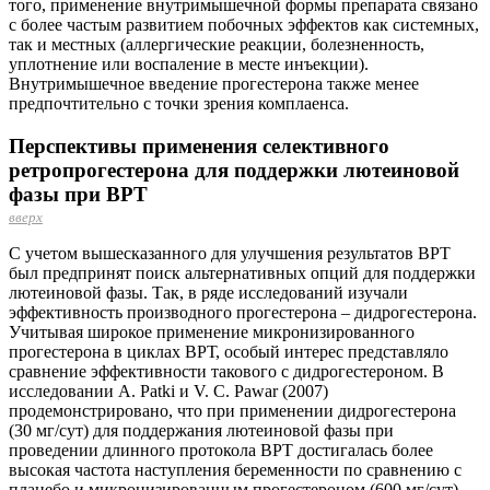
того, применение внутримышечной формы препарата связано
с более частым развитием побочных эффектов как системных,
так и местных (аллергические реакции, болезненность,
уплотнение или воспаление в месте инъекции).
Внутримышечное введение прогестерона также менее
предпочтительно с точки зрения комплаенса.
Перспективы применения селективного
ретропрогестерона для поддержки лютеиновой
фазы при ВРТ
вверх
С учетом вышесказанного для улучшения результатов ВРТ
был предпринят поиск альтернативных опций для поддержки
лютеиновой фазы. Так, в ряде исследований изучали
эффективность производного прогестерона – дидрогестерона.
Учитывая широкое применение микронизированного
прогестерона в циклах ВРТ, особый интерес представляло
сравнение эффективности такового с дидрогестероном. В
исследовании A. Patki и V. C. Pawar (2007)
продемонстрировано, что при применении дидрогестерона
(30 мг/сут) для под­держания лютеиновой фазы при
проведении длинного протокола ВРТ достигалась более
высокая частота наступления беременности по сравнению с
плацебо и микронизированным прогестероном (600 мг/сут)