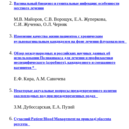
Вагинальный биоценоз и генитальные инфекции: особенности
местного лечения
М.В. Майоров, С.В. Ворощук, Е.А. Жуперкова,
С.И. Жученко, О.Л. Черняк
Изменение качества жизни пациенток с хроническим
вульвовагинальным кандидозом на фоне лечения флуконазолом
Обзор международных и российских научных данных об
использовании Полижинакса для лечения и профилактики
неспецифического (аэробного), кандидозного и смешанного
вагинитов *
Е.Ф. Кира, А.М. Савичева
Некоторые актуальные вопросы преждевременного излития
околоплодных вод при преждевременных родах
З.М. Дубоссарская, Е.А. Пузий
Сучасний Patient Blood Management на прикладі placenta
percreta