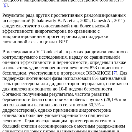
[
6
].
Результаты ряда других проспективных рандомизированных
исследований (Chakravarty B. N. et al., 2005; Ganesh A., 2011)
свидетельствуют о сопоставимой или более высокой
эффективности дидрогестерона по сравнению с
микронизированным прогестероном для поддержки
лютеиновой фазы в циклах ВРТ.
В исследовании V. Tomic et al., в рамках рандомизированного
контролируемого исследования, наряду со сравнительной
оценкой эффективности и переносимости, определяли также
и показатель удовлетворенности лечением 853 пациенток с
бесплодием, участвующих в программах ЭКО/ИКСИ [
7
]. Для
поддержки лютеиновой фазы использовали 8% вагинальный
гель прогестерона или дидрогесторон перорально, начиная со
дня извлечения ооцитов до 10-й недели беременности.
Согласно полученным результатам, частота развития
беременности была сопоставима в обеих группах (28,1% при
использовании вагинального геля против 30,3% –
дидрогестерона), однако применение дидрогестерона
отличалось большей удовлетворенностью пациенток
лечением. Терапия содержащим прогестероном гелем в
большей степени ассоциировалось с местным раздражением
слизистой половых путей, вагинальными выделениями и