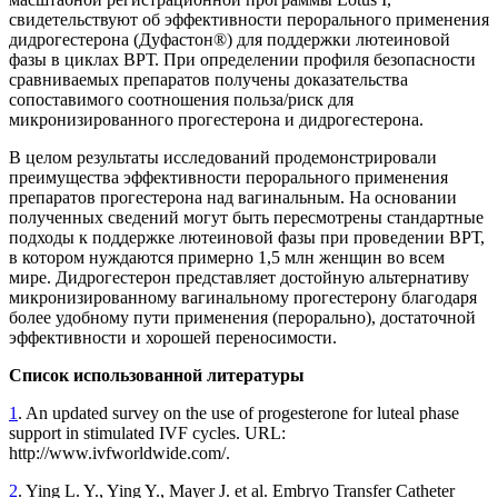
свидетельствуют об эффективности перорального применения
дидрогестерона (Дуфастон®) для поддержки лютеиновой
фазы в циклах ВРТ. При определении профиля без­опасности
сравниваемых препаратов получены доказательства
сопоставимого соотношения польза/риск для
микронизированного прогестерона и дидрогестерона.
В целом результаты исследований продемонстрировали
преимущества эффективности пер­орального применения
препаратов прогестерона над вагинальным. На основании
полученных сведений могут быть пересмотрены стандартные
под­­ходы к поддержке лютеиновой фазы при проведении ВРТ,
в котором нуждаются примерно 1,5 млн женщин во всем
мире. Дидрогестерон представляет достойную альтернативу
микронизированному вагинальному прогестерону благодаря
более удобному пути применения (перорально), достаточной
эффективности и хорошей переносимости.
Список использованной литературы
1
. An updated survey on the use of progesterone for luteal phase
support in stimulated IVF cycles. URL:
http://www.ivfworldwide.com/.
2
. Ying L. Y., Ying Y., Mayer J. et al. Embryo Transfer Catheter