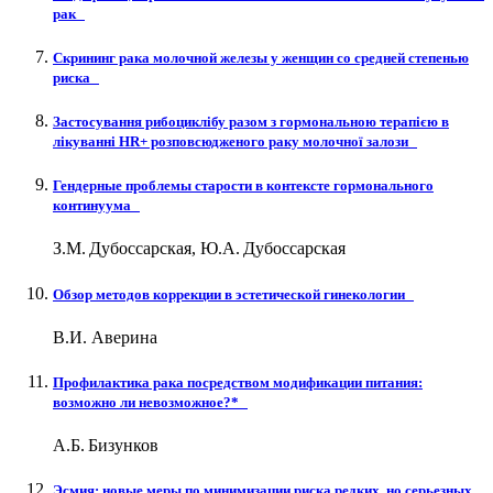
рак
Cкрининг рака молочной железы у женщин со средней степенью
риска
Застосування рибоциклібу разом з гормональною терапією в
лікуванні HR+ розповсюдженого раку молочної залози
Гендерные проблемы старости в контексте гормонального
континуума
З.М. Дубоссарская, Ю.А. Дубоссарская
Обзор методов коррекции в эстетической гинекологии
В.И. Аверина
Профилактика рака посредством модификации питания:
возможно ли невозможное?*
А.Б. Бизунков
Эсмия: новые меры по минимизации риска редких, но серьезных