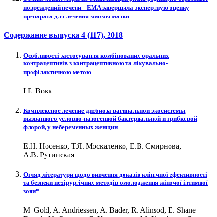
повреждений печени EMA завершила экспертную оценку
препарата для лечения миомы матки
Содержание выпуска
4 (117)
, 2018
Особливості застосування комбінованих оральних
контрацептивів з контрацептивною та лікувально-
профілактичною метою
І.Б. Вовк
Комплексное лечение дисбиоза вагинальной экосистемы,
вызванного условно-патогенной бактериальной и грибковой
флорой, у небеременных женщин
Е.Н. Носенко, Т.Я. Москаленко, Е.В. Смирнова,
А.В. Рутинская
Огляд літератури щодо вивчення доказів клінічної ефективності
та безпеки нехірургічних методів омолодження жіночої інтимної
зони*
M. Gold, A. Andriessen, A. Bader, R. Alinsod, E. Shane