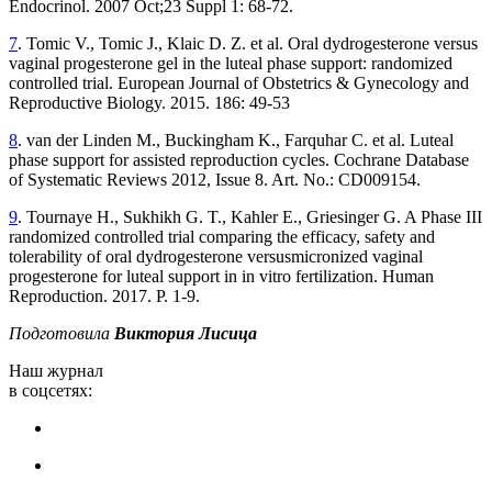
Endocrinol. 2007 Oct;23 Suppl 1: 68-72.
7
. Tomic V., Tomic J., Klaic D. Z. et al. Oral dydrogesterone versus
vaginal progesterone gel in the luteal phase support: randomized
controlled trial. European Journal of Obstetrics & Gynecology and
Reproductive Biology. 2015. 186: 49-53
8
. van der Linden M., Buckingham K., Farquhar C. et al. Luteal
phase support for assisted reproduction cycles. Cochrane Database
of Systematic Reviews 2012, Issue 8. Art. No.: CD009154.
9
. Tournaye H., Sukhikh G. T., Kahler E., Griesinger G. A Phase III
randomized controlled trial comparing the efficacy, safety and
tolerability of oral dydrogesterone versusmicronized vaginal
progesterone for luteal support in in vitro fertilization. Human
Reproduction. 2017. P. 1-9.
Подготовила
Виктория Лисица
Наш журнал
в соцсетях: