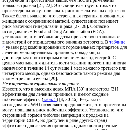
эстрогенов и прогестинов выше, чем после применения
только эстрогена [21, 22]. Это свидетельствует о том, что
прогестероны могут повышать риск нежелательных эффектов.
Также было выявлено, что эстрогенная терапия, проводимая
женщинам с сохраненной маткой, существенно повышает
риск маточной гиперплазии и рака [27, 28]. Согласно
исследованиям Food and Drug Administration (FDA),
установлено, что небольшие дозы прогестерона защищают
эндометрий от отрицательного влияния эстрогена. В
таблице
4
указан ряд комбинированных гормональных препаратов для
лечения менопаузальных приливов, обладающих
достоверным протекторным влиянием на эндометрий. С
целью уменьшения длительности терапии прогестины иногда
назначают в течение 14 сут (чаще 1 мес) каждого третьего или
четвертого месяца, однако безопасность такого режима для
эндометрия не изучена [29].
Неэстрогенная гормональная терапия
Известно, что в высоких дозах МПА [30] и мегестрол [31]
эффективны для лечения приливов и имеют сходные
побочные эффекты (
табл. 5
) [4, 30-46]. Результаты
исследования WHI позволяют предположить, что прогестины
могут повышать риск побочных эффектов. Установлено, что
стероидный гормон тиболон (запрещен к продаже на
территории США, но доступен в ряде других стран)
эффективен для лечения приливов, однако долгосрочные