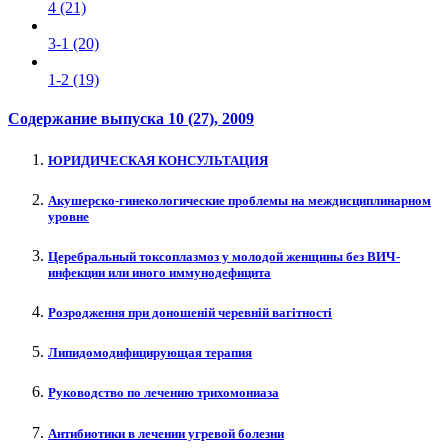
4 (21)
3-1 (20)
1-2 (19)
Содержание выпуска
10 (27)
, 2009
ЮРИДИЧЕСКАЯ КОНСУЛЬТАЦИЯ
Акушерско-гинекологические проблемы на междисциплинарном
уровне
Церебральный токсоплазмоз у молодой женщины без ВИЧ-
инфекции или иного иммунодефицита
Розродження при доношеній черевній вагітності
Липидомодифицирующая терапия
Руководство по лечению трихомониаза
Антибиотики в лечении угревой болезни