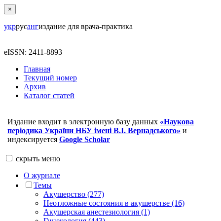
×
укр
рус
анг
издание для врача-практика
eISSN: 2411-8893
Главная
Текущий номер
Архив
Каталог статей
Издание входит в электронную базу данных
«Наукова
періодика України НБУ імені В.І. Вернадського»
и
индексируется
Google Scholar
скрыть
меню
О журнале
Темы
Акушерство (277)
Неотложные состояния в акушерстве (16)
Акушерская анестезиология (1)
Гинекология (443)