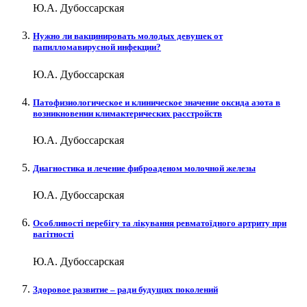
Ю.А. Дубоссарская
Нужно ли вакцинировать молодых девушек от
папилломавирусной инфекции?
Ю.А. Дубоссарская
Пато­фи­зио­ло­ги­че­ское ­и кли­ни­че­ское зна­че­ние окси­да ­азота ­в
возникно­ве­нии кли­мак­те­ри­че­ских рас­стройств
Ю.А. Дубоссарская
Диагностика и лечение фиброаденом молочной железы
Ю.А. Дубоссарская
Особливості перебігу та лікування ревматоїдного артриту при
вагітності
Ю.А. Дубоссарская
Здоровое развитие – ради будущих поколений