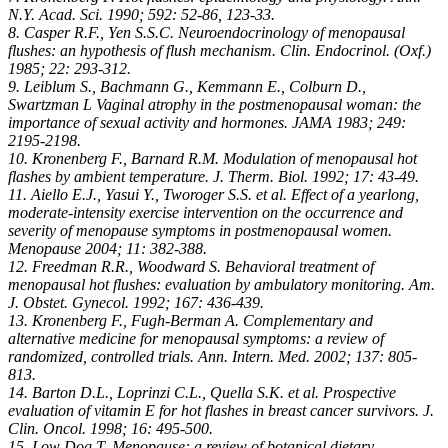
N.Y. Acad. Sci. 1990; 592: 52-86, 123-33.
8. Casper R.F., Yen S.S.C. Neuroendocrinology of menopausal
flushes: an hypothesis of flush mechanism. Clin. Endocrinol. (Oxf.)
1985; 22: 293-312.
9. Leiblum S., Bachmann G., Kemmann E., Colburn D.,
Swartzman L Vaginal atrophy in the postmenopausal woman: the
importance of sexual activity and hormones. JAMA 1983; 249:
2195-2198.
10. Kronenberg F., Barnard R.M. Modulation of menopausal hot
flashes by ambient temperature. J. Therm. Biol. 1992; 17: 43-49.
11. Aiello E.J., Yasui Y., Tworoger S.S. et al. Effect of a yearlong,
moderate-intensity exercise intervention on the occurrence and
severity of menopause symptoms in postmenopausal women.
Menopause 2004; 11: 382-388.
12. Freedman R.R., Woodward S. Behavioral treatment of
menopausal hot flushes: evaluation by ambulatory monitoring. Am.
J. Obstet. Gynecol. 1992; 167: 436-439.
13. Kronenberg F., Fugh-Berman A. Complementary and
alternative medicine for menopausal symptoms: a review of
randomized, controlled trials. Ann. Intern. Med. 2002; 137: 805-
813.
14. Barton D.L., Loprinzi C.L., Quella S.K. et al. Prospective
evaluation of vitamin E for hot flashes in breast cancer survivors. J.
Clin. Oncol. 1998; 16: 495-500.
15. Low Dog T. Menopause: a review of botanical dietary