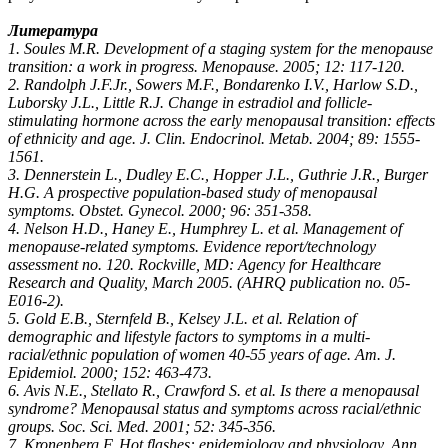
Литература
1. Soules M.R. Development of a staging system for the menopause
transition: a work in progress. Menopause. 2005; 12: 117-120.
2. Randolph J.F.Jr., Sowers M.F., Bondarenko I.V., Harlow S.D.,
Luborsky J.L., Little R.J. Change in estradiol and follicle-
stimulating hormone across the early menopausal transition: effects
of ethnicity and age. J. Clin. Endocrinol. Metab. 2004; 89: 1555-
1561.
3. Dennerstein L., Dudley E.C., Hopper J.L., Guthrie J.R., Burger
H.G. A prospective population-based study of menopausal
symptoms. Obstet. Gynecol. 2000; 96: 351-358.
4. Nelson H.D., Haney E., Humphrey L. et al. Management of
menopause-related symptoms. Evidence report/technology
assessment no. 120. Rockville, MD: Agency for Healthcare
Research and Quality, March 2005. (AHRQ publication no. 05-
E016-2).
5. Gold E.B., Sternfeld B., Kelsey J.L. et al. Relation of
demographic and lifestyle factors to symptoms in a multi-
racial/ethnic population of women 40-55 years of age. Am. J.
Epidemiol. 2000; 152: 463-473.
6. Avis N.E., Stellato R., Crawford S. et al. Is there a menopausal
syndrome? Menopausal status and symptoms across racial/ethnic
groups. Soc. Sci. Med. 2001; 52: 345-356.
7. Kronenberg F. Hot flashes: epidemiology and physiology. Ann.