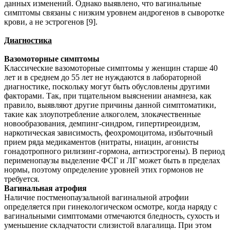
данных изменений. Однако выявлено, что вагинальные
симптомы связаны с низким уровнем андрогенов в сыворотке
крови, а не эстрогенов [9].
Диагностика
Вазомоторные симптомы
Классические вазомоторные симптомы у женщин старше 40
лет и в среднем до 55 лет не нуждаются в лабораторной
диагностике, поскольку могут быть обусловлены другими
факторами. Так, при тщательном выяснении анамнеза, как
правило, выявляют другие причины данной симптоматики,
такие как злоупотребление алкоголем, злокачественные
новообразования, демпинг-синдром, гипертиреоидизм,
наркотическая зависимость, феохромоцитома, избыточный
прием ряда медикаментов (нитраты, ниацин, агонисты
гонадотропного рилизинг-гормона, антиэстрогены). В период
перименопаузы выделение ФСГ и ЛГ может быть в пределах
нормы, поэтому определение уровней этих гормонов не
требуется.
Вагинальная атрофия
Наличие постменопаузальной вагинальной атрофии
определяется при гинекологическом осмотре, когда наряду с
вагинальными симптомами отмечаются бледность, сухость и
уменьшение складчатости слизистой влагалища. При этом