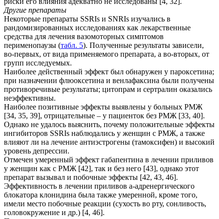
риски его влияния адекватно не исследованы [4, 32].
Другие препараты
Некоторые препараты SSRIs и SNRIs изучались в
рандомизированных исследованиях как лекарственные
средства для лечения вазомоторных симптомов
перименопаузы (
табл. 5
). Полученные результаты зависели,
во-первых, от вида применяемого препарата, а во-вторых, от
групп исследуемых.
Наиболее действенный эффект был обнаружен у пароксетина;
при назначении флюоксетина и венлафаксина были получены
противоречивые результаты; цитопрам и сертралин оказались
неэффективны.
Наиболее позитивные эффекты выявлены у больных РМЖ
[34, 35, 39], отрицательные – у пациенток без РМЖ [33, 40].
Однако не удалось выяснить, почему положительные эффекты
ингибиторов SSRIs наблюдались у женщин с РМЖ, а также
влияют ли на лечение антиэстрогены (тамоксифен) и высокий
уровень депрессии.
Отмечен умеренный эффект габапентина в лечении приливов
у женщин как с РМЖ [42], так и без него [43], однако этот
препарат вызывал и побочные эффекты [42, 43, 46].
Эффективность в лечении приливов a-адренергического
блокатора клонидина была также умеренной, кроме того,
имели место побочные реакции (сухость во рту, сонливость,
головокружение и др.) [4, 46].