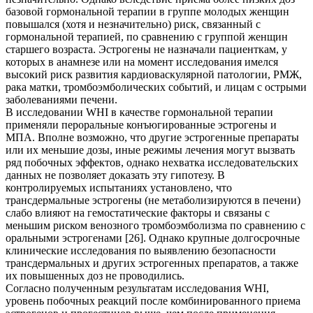
базовой гормональной терапии в группе молодых женщин
повышался (хотя и незначительно) риск, связанный с
гормональной терапией, по сравнению с группой женщин
старшего возраста. Эстрогены не назначали пациенткам, у
которых в анамнезе или на момент исследования имелся
высокий риск развития кардиоваскулярной патологии, РМЖ,
рака матки, тромбоэмболических событий, и лицам с острыми
заболеваниями печени.
В исследовании WHI в качестве гормональной терапии
применяли пероральные конъюгированные эстрогены и
МПА. Вполне возможно, что другие эстрогенные препараты
или их меньшие дозы, иные режимы лечения могут вызвать
ряд побочных эффектов, однако нехватка исследовательских
данных не позволяет доказать эту гипотезу. В
контролируемых испытаниях установлено, что
трансдермальные эстрогены (не метаболизируются в печени)
слабо влияют на гемостатические факторы и связаны с
меньшим риском венозного тромбоэмболизма по сравнению с
оральными эстрогенами [26]. Однако крупные долгосрочные
клинические исследования по выявлению безопасности
трансдермальных и других эстрогенных препаратов, а также
их повышенных доз не проводились.
Согласно полученным результатам исследования WHI,
уровень побочных реакций после комбинированного приема