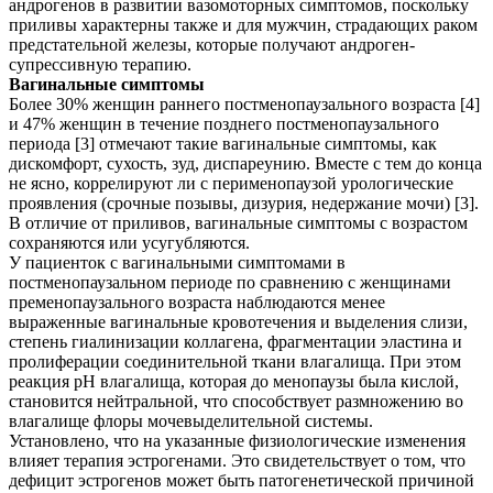
андрогенов в развитии вазомоторных симптомов, поскольку
приливы характерны также и для мужчин, страдающих раком
предстательной железы, которые получают андроген-
супрессивную терапию.
Вагинальные симптомы
Более 30% женщин раннего постменопаузального возраста [4]
и 47% женщин в течение позднего постменопаузального
периода [3] отмечают такие вагинальные симптомы, как
дискомфорт, сухость, зуд, диспареунию. Вместе с тем до конца
не ясно, коррелируют ли с перименопаузой урологические
проявления (срочные позывы, дизурия, недержание мочи) [3].
В отличие от приливов, вагинальные симптомы с возрастом
сохраняются или усугубляются.
У пациенток с вагинальными симптомами в
постменопаузальном периоде по сравнению с женщинами
пременопаузального возраста наблюдаются менее
выраженные вагинальные кровотечения и выделения слизи,
степень гиалинизации коллагена, фрагментации эластина и
пролиферации соединительной ткани влагалища. При этом
реакция рН влагалища, которая до менопаузы была кислой,
становится нейтральной, что способствует размножению во
влагалище флоры мочевыделительной системы.
Установлено, что на указанные физиологические изменения
влияет терапия эстрогенами. Это свидетельствует о том, что
дефицит эстрогенов может быть патогенетической причиной