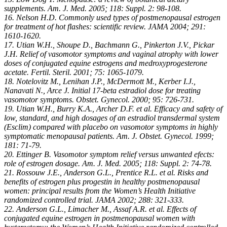
supplements. Am. J. Med. 2005; 118: Suppl. 2: 98-108.
16. Nelson H.D. Commonly used types of postmenopausal estrogen
for treatment of hot flashes: scientific review. JAMA 2004; 291:
1610-1620.
17. Utian W.H., Shoupe D., Bachmann G., Pinkerton J.V., Pickar
J.H. Relief of vasomotor symptoms and vaginal atrophy with lower
doses of conjugated equine estrogens and medroxyprogesterone
acetate. Fertil. Steril. 2001; 75: 1065-1079.
18. Notelovitz M., Lenihan J.P., McDermott M., Kerber I.J.,
Nanavati N., Arce J. Initial 17-beta estradiol dose for treating
vasomotor symptoms. Obstet. Gynecol. 2000; 95: 726-731.
19. Utian W.H., Burry K.A., Archer D.F. et al. Efficacy and safety of
low, standard, and high dosages of an estradiol transdermal system
(Esclim) compared with placebo on vasomotor symptoms in highly
symptomatic menopausal patients. Am. J. Obstet. Gynecol. 1999;
181: 71-79.
20. Ettinger B. Vasomotor symptom relief versus unwanted efects:
role of estrogen dosage. Am. J. Med. 2005; 118: Suppl. 2: 74-78.
21. Rossouw J.E., Anderson G.L., Prentice R.L. et al. Risks and
benefits of estrogen plus progestin in healthy postmenopausal
women: principal results from the Women’s Health Initiative
randomized controlled trial. JAMA 2002; 288: 321-333.
22. Anderson G.L., Limacher M., Assaf A.R. et al. Effects of
conjugated equine estrogen in postmenopausal women with