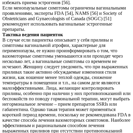
избежать приема эстрогенов [56].
Если менопаузальные симптомы ограничены вагинальными
проявлениями, эксперты FDA [54], NAMS [56] и Society of
Obstetricians and Gynaecologists of Canada (SOGC) [51]
рекомендуют использовать вагинальные эстрогенные
препараты.
Тактика ведения пациенток
В случае если пациентка описывает у себя приливы и
симптомы вагинальной атрофии, характерные для
перименопаузы, ее нужно проинформировать о том, что
вазомоторные симптомы уменьшаются или проходят через
несколько лет, а вагинальные симптомы со временем не
исчезают. Женщину следует уведомить, что при выраженных
приливах такие активно обсуждаемые изменения стиля
жизни, как ношение менее теплой одежды, снижение
температуры в помещении и т.п., на самом деле являются
малоэффективными. Лица, желающие контролировать
приливы, особенно при наличии у них противопоказаний или
беспокойств по поводу гормональной терапии, могут выбрать
негормональное лечение – прием препаратов SSRIs или
габапентина. Однако такая терапия может применяться
короткий период времени, поскольку не рекомендована FDA в
качестве способа лечения вазомоторных симптомов. Наиболее
эффективным и рациональным способом лечения
выраженных приливов при отсутствии противопоказаний