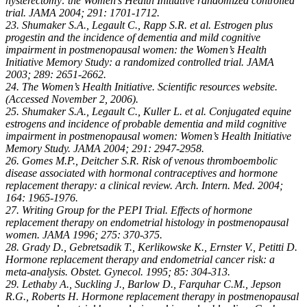
hysterectomy: the Women’s Health Initiative randomized controlled
trial. JAMA 2004; 291: 1701-1712.
23. Shumaker S.A., Legault C., Rapp S.R. et al. Estrogen plus
progestin and the incidence of dementia and mild cognitive
impairment in postmenopausal women: the Women’s Health
Initiative Memory Study: a randomized controlled trial. JAMA
2003; 289: 2651-2662.
24. The Women’s Health Initiative. Scientific resources website.
(Accessed November 2, 2006).
25. Shumaker S.A., Legault C., Kuller L. et al. Conjugated equine
estrogens and incidence of probable dementia and mild cognitive
impairment in postmenopausal women: Women’s Health Initiative
Memory Study. JAMA 2004; 291: 2947-2958.
26. Gomes M.P., Deitcher S.R. Risk of venous thromboembolic
disease associated with hormonal contraceptives and hormone
replacement therapy: a clinical review. Arch. Intern. Med. 2004;
164: 1965-1976.
27. Writing Group for the PEPI Trial. Effects of hormone
replacement therapy on endometrial histology in postmenopausal
women. JAMA 1996; 275: 370-375.
28. Grady D., Gebretsadik T., Kerlikowske K., Ernster V., Petitti D.
Hormone replacement therapy and endometrial cancer risk: a
meta-analysis. Obstet. Gynecol. 1995; 85: 304-313.
29. Lethaby A., Suckling J., Barlow D., Farquhar C.M., Jepson
R.G., Roberts H. Hormone replacement therapy in postmenopausal