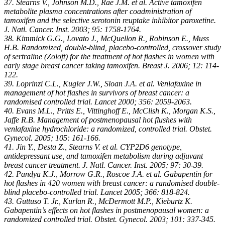
37. Stearns V., Johnson M.D., Rae J.M. et al. Active tamoxifen
metabolite plasma concentrations after coadministration of
tamoxifen and the selective serotonin reuptake inhibitor paroxetine.
J. Natl. Cancer. Inst. 2003; 95: 1758-1764.
38. Kimmick G.G., Lovato J., McQuellon R., Robinson E., Muss
H.B. Randomized, double-blind, placebo-controlled, crossover study
of sertraline (Zoloft) for the treatment of hot flashes in women with
early stage breast cancer taking tamoxifen. Breast J. 2006; 12: 114-
122.
39. Loprinzi C.L., Kugler J.W., Sloan J.A. et al. Venlafaxine in
management of hot flashes in survivors of breast cancer: a
randomised controlled trial. Lancet 2000; 356: 2059-2063.
40. Evans M.L., Pritts E., Vittinghoff E., McClish K., Morgan K.S.,
Jaffe R.B. Management of postmenopausal hot flushes with
venlafaxine hydrochloride: a randomized, controlled trial. Obstet.
Gynecol. 2005; 105: 161-166.
41. Jin Y., Desta Z., Stearns V. et al. CYP2D6 genotype,
antidepressant use, and tamoxifen metabolism during adjuvant
breast cancer treatment. J. Natl. Cancer. Inst. 2005; 97: 30-39.
42. Pandya K.J., Morrow G.R., Roscoe J.A. et al. Gabapentin for
hot flashes in 420 women with breast cancer: a randomised double-
blind placebo-controlled trial. Lancet 2005; 366: 818-824.
43. Guttuso T. Jr., Kurlan R., McDermott M.P., Kieburtz K.
Gabapentin’s effects on hot flashes in postmenopausal women: a
randomized controlled trial. Obstet. Gynecol. 2003; 101: 337-345.