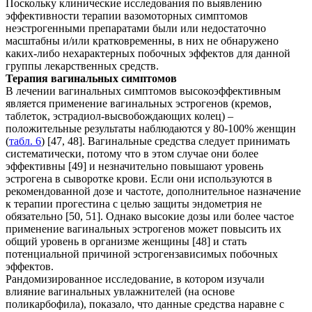
Поскольку клинические исследования по выявлению
эффективности терапии вазомоторных симптомов
неэстрогенными препаратами были или недостаточно
масштабны и/или кратковременны, в них не обнаружено
каких-либо нехарактерных побочных эффектов для данной
группы лекарственных средств.
Терапия вагинальных симптомов
В лечении вагинальных симптомов высокоэффективным
является применение вагинальных эстрогенов (кремов,
таблеток, эстрадиол-высвобождающих колец) –
положительные результаты наблюдаются у 80-100% женщин
(
табл. 6
) [47, 48]. Вагинальные средства следует принимать
систематически, потому что в этом случае они более
эффективны [49] и незначительно повышают уровень
эстрогена в сыворотке крови. Если они используются в
рекомендованной дозе и частоте, дополнительное назначение
к терапии прогестина с целью защиты эндометрия не
обязательно [50, 51]. Однако высокие дозы или более частое
применение вагинальных эстрогенов может повысить их
общий уровень в организме женщины [48] и стать
потенциальной причиной эстрогензависимых побочных
эффектов.
Рандомизированное исследование, в котором изучали
влияние вагинальных увлажнителей (на основе
поликарбофила), показало, что данные средства наравне с