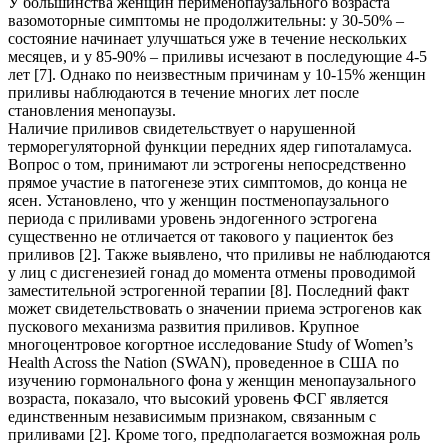
У большинства женщин перименопаузального возраста
вазомоторные симптомы не продолжительны: у 30-50% –
состояние начинает улучшаться уже в течение нескольких
месяцев, и у 85-90% – приливы исчезают в последующие 4-5
лет [7]. Однако по неизвестным причинам у 10-15% женщин
приливы наблюдаются в течение многих лет после
становления менопаузы.
Наличие приливов свидетельствует о нарушенной
терморегуляторной функции передних ядер гипоталамуса.
Вопрос о том, принимают ли эстрогены непосредственно
прямое участие в патогенезе этих симптомов, до конца не
ясен. Установлено, что у женщин постменопаузального
периода с приливами уровень эндогенного эстрогена
существенно не отличается от такового у пациенток без
приливов [2]. Также выявлено, что приливы не наблюдаются
у лиц с дисгенезией гонад до момента отмены проводимой
заместительной эстрогенной терапии [8]. Последний факт
может свидетельствовать о значении приема эстрогенов как
пускового механизма развития приливов. Крупное
многоцентровое когортное исследование Study of Women’s
Health Across the Nation (SWAN), проведенное в США по
изучению гормонального фона у женщин менопаузального
возраста, показало, что высокий уровень ФСГ является
единственным независимым признаком, связанным с
приливами [2]. Кроме того, предполагается возможная роль