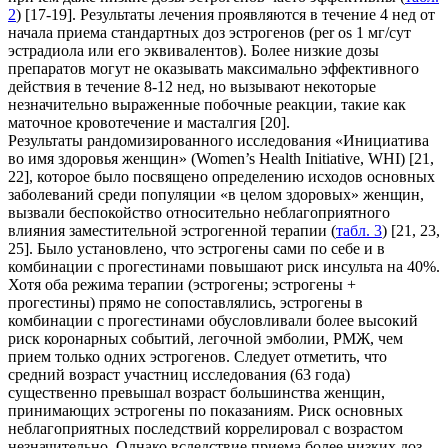
2
) [17-19]. Результаты лечения проявляются в течение 4 нед от
начала приема стандартных доз эстрогенов (per os 1 мг/сут
эстрадиола или его эквивалентов). Более низкие дозы
препаратов могут не оказывать максимально эффективного
действия в течение 8-12 нед, но вызывают некоторые
незначительно выраженные побочные реакции, такие как
маточное кровотечение и масталгия [20].
Результаты рандомизированного исследования «Инициатива
во имя здоровья женщин» (Women’s Health Initiative, WHI) [21,
22], которое было посвящено определению исходов основных
заболеваний среди популяции «в целом здоровых» женщин,
вызвали беспокойство относительно неблагоприятного
влияния заместительной эстрогенной терапии (
табл. 3
) [21, 23,
25]. Было установлено, что эстрогены сами по себе и в
комбинации с прогестинами повышают риск инсульта на 40%.
Хотя оба режима терапии (эстрогены; эстрогены +
прогестины) прямо не сопоставлялись, эстрогены в
комбинации с прогестинами обусловливали более высокий
риск коронарных событий, легочной эмболии, РМЖ, чем
прием только одних эстрогенов. Следует отметить, что
средний возраст участниц исследования (63 года)
существенно превышал возраст большинства женщин,
принимающих эстрогены по показаниям. Риск основных
неблагоприятных последствий коррелировал с возрастом
незначительно. Однако вследствие приема более низких доз