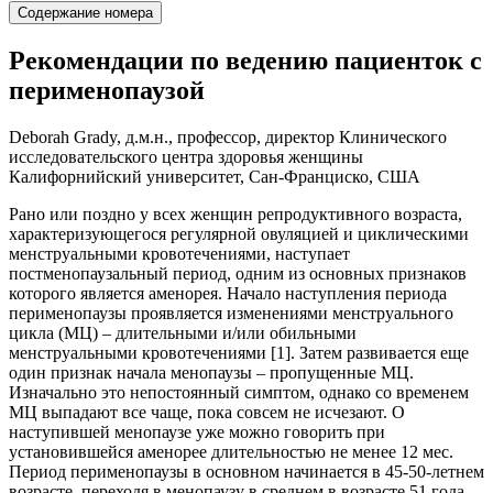
Содержание номера
Рекомендации по ведению пациенток с
перименопаузой
Deborah Grady, д.м.н., профессор, директор Клинического
исследовательского центра здоровья женщины
Калифорнийский университет, Сан-Франциско, США
Рано или поздно у всех женщин репродуктивного возраста,
характеризующегося регулярной овуляцией и циклическими
менструальными кровотечениями, наступает
постменопаузальный период, одним из основных признаков
которого является аменорея. Начало наступления периода
перименопаузы проявляется изменениями менструального
цикла (МЦ) – длительными и/или обильными
менструальными кровотечениями [1]. Затем развивается еще
один признак начала менопаузы – пропущенные МЦ.
Изначально это непостоянный симптом, однако со временем
МЦ выпадают все чаще, пока совсем не исчезают. О
наступившей менопаузе уже можно говорить при
установившейся аменорее длительностью не менее 12 мес.
Период перименопаузы в основном начинается в 45-50-летнем
возрасте, переходя в менопаузу в среднем в возрасте 51 года.