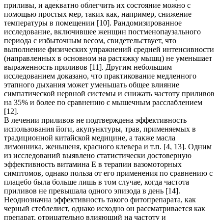
приливы, и адекватно облегчить их состояние можно с
помощью простых мер, таких как, например, снижение
температуры в помещении [10]. Рандомизированное
исследование, включившее женщин постменопаузального
периода с избыточным весом, свидетельствует, что
выполнение физических упражнений средней интенсивности
(направленных в основном на растяжку мышц) не уменьшает
выраженность приливов [11]. Другим небольшим
исследованием доказано, что практикование медленного
этапного дыхания может уменьшать общее влияние
симпатической нервной системы и снижать частоту приливов
на 35% и более по сравнению с мышечным расслаблением
[12].
В лечении приливов не подтверждена эффективность
использования йоги, акупунктуры, трав, применяемых в
традиционной китайской медицине, а также масла
лимонника, женьшеня, красного клевера и т.п. [4, 13]. Одним
из исследований выявлено статистически достоверную
эффективность витамина Е в терапии вазомоторных
симптомов, однако польза от его применения по сравнению с
плацебо была больше лишь в том случае, когда частота
приливов не превышала одного эпизода в день [14].
Неоднозначна эффективность такого фитопрепарата, как
черный стеблелист, однако исходно он рассматривается как
препарат, отрицательно влияющий на частоту и