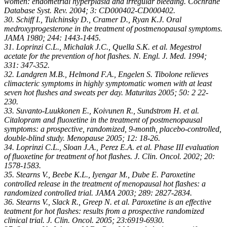
women: endometrial hyperplasia and irregular bleeding. Cochrane
Database Syst. Rev. 2004; 3: CD000402-CD000402.
30. Schiff I., Tulchinsky D., Cramer D., Ryan K.J. Oral
medroxyprogesterone in the treatment of postmenopausal symptoms.
JAMA 1980; 244: 1443-1445.
31. Loprinzi C.L., Michalak J.C., Quella S.K. et al. Megestrol
acetate for the prevention of hot flashes. N. Engl. J. Med. 1994;
331: 347-352.
32. Landgren M.B., Helmond F.A., Engelen S. Tibolone relieves
climacteric symptoms in highly symptomatic women with at least
seven hot flushes and sweats per day. Maturitas 2005; 50: 2 22-
230.
33. Suvanto-Luukkonen E., Koivunen R., Sundstrom H. et al.
Citalopram and fluoxetine in the treatment of postmenopausal
symptoms: a prospective, randomized, 9-month, placebo-controlled,
double-blind study. Menopause 2005; 12: 18-26.
34. Loprinzi C.L., Sloan J.A., Perez E.A. et al. Phase III evaluation
of fluoxetine for treatment of hot flashes. J. Clin. Oncol. 2002; 20:
1578-1583.
35. Stearns V., Beebe K.L., Iyengar M., Dube E. Paroxetine
controlled release in the treatment of menopausal hot flashes: a
randomized controlled trial. JAMA 2003; 289: 2827-2834.
36. Stearns V., Slack R., Greep N. et al. Paroxetine is an effective
teatment for hot flashes: results from a prospective randomized
clinical trial. J. Clin. Oncol. 2005; 23:6919-6930.