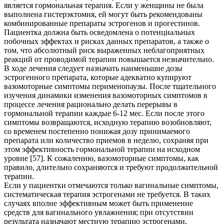
является гормональная терапия. Если у женщины не была
выполнена гистерэктомия, ей могут быть рекомендованы
комбинированные препараты эстрогенов и прогестинов.
Пациентка должна быть осведомлена о потенциальных
побочных эффектах и рисках данных препаратов, а также о
том, что абсолютный риск выраженных неблагоприятных
реакций от проводимой терапии повышается незначительно.
В ходе лечения следует назначать наименьшие дозы
эстрогенного препарата, которые адекватно купируют
вазомоторные симптомы перименопаузы. После тщательного
изучения динамики изменения вазомоторных симптомов в
процессе лечения рационально делать перерывы в
гормональной терапии каждые 6-12 мес. Если после этого
симптомы возвращаются, исходную терапию возобновляют,
со временем постепенно понижая дозу принимаемого
препарата или количество приемов в неделю, сохраняя при
этом эффективность гормональной терапии на исходном
уровне [57]. К сожалению, вазомоторные симптомы, как
правило, длительно сохраняются и требуют продолжительной
терапии.
Если у пациентки отмечаются только вагинальные симптомы,
систематическая терапия эстрогенами не требуется. В таких
случаях вполне эффективным может быть применение
средств для вагинального увлажнения; при отсутствии
результата назначают местную терапию эстрогенами.