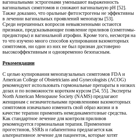
вагинальными эстрогенами уменьшают выраженность
вагинальных симптомов и снижают вагинальную pH [52].
Также доказано, что оральные фитоэстрогены не эффективны
в лечении вагинальных проявлений менопаузы [53].
Среди нерешенных вопросов невыясненными остаются
признаки, предсказывающие появление приливов (симптомы-
предикторы) и вагинальной атрофии. Кроме того, несмотря на
то что изучено много способов купирования вазомоторных
симптомов, ни один из них не был признан достоверно
высокоэффективным и одновременно безопасным.
Рекомендации
С целью купирования менопаузальных симптомов FDA и
American College of Obstetricians and Gynecologists (ACOG)
рекомендуют использовать гормональные препараты в низких
дозах и по возможности коротким курсом [54, 55]. Эксперты
North American Menopause Society (NAMS) предлагают
женщинам с незначительными проявлениями вазомоторных
симптомов изначально изменить свой образ жизни и в
качестве терапии применять немедикаментозные средства.
Как стандартное лечение для контроля приливов
рекомендуется гормональная терапия. Применение
прогестинов, SSRIs и габапентина предлагается как
альтернативное лечение для пациенток, которые хотят