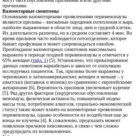
могут быть обусловлены приливами и/или другими
причинами.
Вазомоторные симптомы
Основными вазомоторными проявлениями перименопаузы
являются приливы – внезапные ощущения потепления и жара,
наиболее выраженные в области лица, шеи и грудной клетки.
Их длительность различна, но в среднем составляет 4 мин. Во
время приливов часто наблюдается потоотделение, которое
бывает профузным и может сопровождаться ознобом.
Преобладание вазомоторных симптомов максимально
выражено в периоде поздней перименопаузы и отмечается у
65% женщин (
табл. 1
) [5]. Установлено, что превалирование
данных симптомов вариабельно и зависит от популяции
исследуемых пациенток. Так, приливы более выражены у
чернокожих и латиноамериканских женщин и меньше – у
азиатских (китаянок и японок) по сравнению с европейскими
женщинами [6]. Вероятность приливов увеличивает курение
[5]. Ряд других факторов (хирургически обусловленная
менопауза, физическая активность, повышенный индекс
массы тела, потребление алкоголя, социально-экономический
статус) также может влиять на вазомоторные проявления
перименопаузы, однако особенности их воздействия еще до
конца не изучены [4]. К сожалению, предсказать момент
появления приливов невозможно, в связи с чем сложно
предупредить их возникновение.