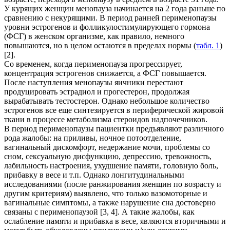
У курящих женщин менопауза начинается на 2 года раньше по
сравнению с некурящими. В период ранней перименопаузы
уровни эстрогенов и фолликулостимулирующего гормона
(ФСГ) в женском организме, как правило, немного
повышаются, но в целом остаются в пределах нормы (
табл. 1
)
[2].
Со временем, когда перименопауза прогрессирует,
концентрация эстрогенов снижается, а ФСГ повышается.
После наступления менопаузы яичники перестают
продуцировать эстрадиол и прогестерон, продолжая
вырабатывать тестостерон. Однако небольшое количество
эстрогенов все еще синтезируется в периферической жировой
ткани в процессе метаболизма стероидов надпочечников.
В период перименопаузы пациентки предъявляют различного
рода жалобы: на приливы, ночное потоотделение,
вагинальный дискомфорт, недержание мочи, проблемы со
сном, сексуальную дисфункцию, депрессию, тревожность,
лабильность настроения, ухудшение памяти, головную боль,
прибавку в весе и т.п. Однако лонгитудинальными
исследованиями (после ранжирования женщин по возрасту и
другим критериям) выявлено, что только вазомоторные и
вагинальные симптомы, а также нарушение сна достоверно
связаны с перименопаузой [3, 4]. А такие жалобы, как
ослабление памяти и прибавка в весе, являются вторичными и