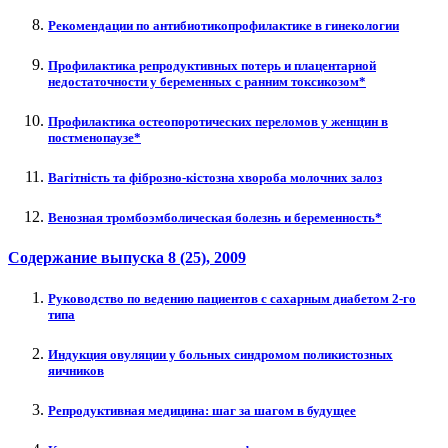
Рекомендации по антибиотикопрофилактике в гинекологии
Профилактика репродуктивных потерь и плацентарной
недостаточности у беременных с ранним токсикозом*
Профилактика остеопоротических переломов у женщин в
постменопаузе*
Вагітність та фіброзно-кістозна хвороба молочних залоз
Венозная тромбоэмболическая болезнь и беременность*
Содержание выпуска
8 (25)
, 2009
Руководство по ведению пациентов с сахарным диабетом 2-го
типа
Индукция овуляции у больных синдромом поликистозных
яичников
Репродуктивная медицина: шаг за шагом в будущее