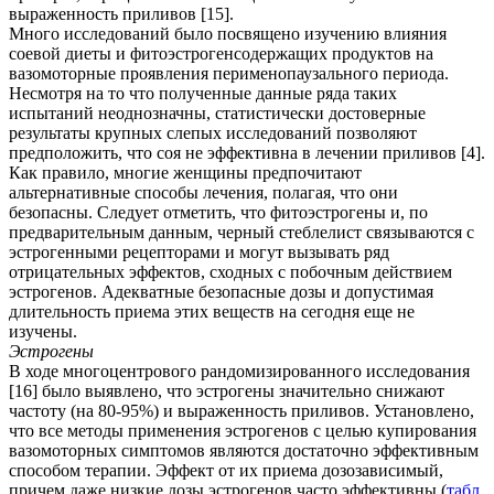
выраженность приливов [15].
Много исследований было посвящено изучению влияния
соевой диеты и фитоэстрогенсодержащих продуктов на
вазомоторные проявления перименопаузального периода.
Несмотря на то что полученные данные ряда таких
испытаний неоднозначны, статистически достоверные
результаты крупных слепых исследований позволяют
предположить, что соя не эффективна в лечении приливов [4].
Как правило, многие женщины предпочитают
альтернативные способы лечения, полагая, что они
безопасны. Следует отметить, что фитоэстрогены и, по
предварительным данным, черный стеблелист связываются с
эстрогенными рецепторами и могут вызывать ряд
отрицательных эффектов, сходных с побочным действием
эстрогенов. Адекватные безопасные дозы и допустимая
длительность приема этих веществ на сегодня еще не
изучены.
Эстрогены
В ходе многоцентрового рандомизированного исследования
[16] было выявлено, что эстрогены значительно снижают
частоту (на 80-95%) и выраженность приливов. Установлено,
что все методы применения эстрогенов с целью купирования
вазомоторных симптомов являются достаточно эффективным
способом терапии. Эффект от их приема дозозависимый,
причем даже низкие дозы эстрогенов часто эффективны (
табл.