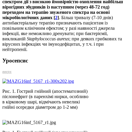
спектром дії з високою ймовірністю охоплення найбільш
вірогідних збудників із наступним (через 48-72 год)
переходом на терапію звуженого спектра на основі
мікробіологічних даних [
2
]
. Більш тривалу (7-10 днів)
антибактеріальну терапію призначають пацієнтам із
повільним клінічним ефектом; у разі наявності джерела
інфекції, яке неможливо дренувати; при бактеріємії,
викликаній
Staphylococcus
aureus
; при деяких грибкових та
вірусних інфекціях чи імунодефіцитах, у т.ч. і при
нейтропенії.
Уросепсис
вверх
Рис. 1. Гострий гнійний (апостематозний)
пієлонефрит (в паренхімі нирки, особливо
в кірковому шарі, відмічають невеликі
гнійні осередки діаметром до 1-2 мм)