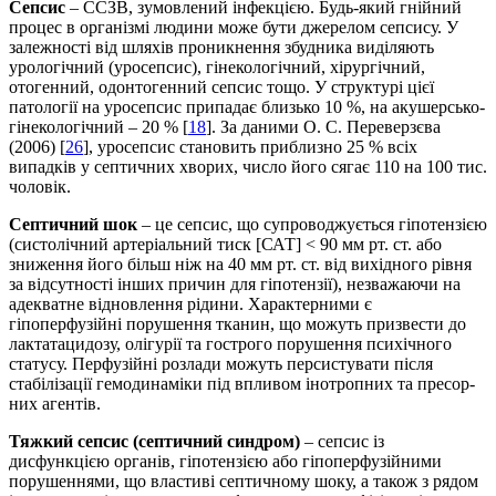
Сепсис
– ССЗВ, зумовлений інфекцією. Будь-який гнійний
процес в організмі людини може бути джерелом сепсису. У
залежності від шляхів проникнення збудника виділяють
урологічний (уросепсис), гінекологічний, хірургічний,
отогенний, одонтогенний сепсис тощо. У структурі цієї
патології на уросепсис припадає близько 10 %, на акушерсько-
гінекологічний – 20 % [
18
]. За даними О. С. Переверзєва
(2006) [
26
], уросепсис становить приблизно 25 % всіх
випадків у септичних хворих, число його сягає 110 на 100 тис.
чоловік.
Септичний шок
– це сепсис, що супроводжується гіпотензією
(систолічний артеріальний тиск [САТ] < 90 мм рт. ст. або
зниження його більш ніж на 40 мм рт. ст. від вихідного рівня
за відсутності інших причин для гіпотензії), незважаючи на
адекватне відновлення рідини. Характерними є
гіпоперфузійні порушення тканин, що можуть призвести до
лактатацидозу, олігурії та гострого порушення психічного
статусу. Перфузійні розлади можуть персистувати після
стабілізації гемодинаміки під впливом інотропних та пресор­
них агентів.
Тяжкий сепсис
(септичний синдром)
– сепсис із
дисфункцією органів, гіпотензією або гіпоперфузійними
порушеннями, що властиві септичному шоку, а також з рядом