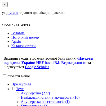
×
укр
рус
анг
видання для лікаря-практика
eISSN: 2411-8893
Головна
Поточний номер
Архів
Каталог статей
Видання входить до електронної бази даних
«Наукова
періодика України НБУ імені В.І. Вернадського»
та
індексується
Google Scholar
сховати
меню
Про журнал
Теми
Акушерство (277)
Невідкладні стани в акушерстві (16)
Акушерська анестезіологія (1)
Гінекологія (443)