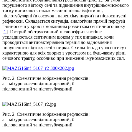
порушеного відтоку сечі та підвищення внутрішньомискового
тиску виникають також масивні пієлолімфатичні,
пієлотубулярні (в сосочок і паренхіму нирки) та пієлосинусні
рефлюкси. Складається ситуація, аналогічна прямій перфузії
гнійної сечі у кров із можливим розвитком септичного шоку
[
1
]. Гострий обструктивний пієлонефрит частіше
ускладнюється септичним шоком у тих випадках, коли
проводиться антибактеріальна терапія до відновлення
порушеного відтоку сечі з нирки. Схильність до уросепсису є
характерною для всіх хворих з уростазом на будь-якому рівні
сечового тракту, особливо при зниженні імунозахисних сил.
Рис. 2. Схематичне зображення рефлюксів:
а – міхурово-сечовідно-нирковий; б –
пієловенозний та пієлотубулярний
Рис. 2. Схематичне зображення рефлюксів:
а – міхурово-сечовідно-нирковий; б –
пієловенозний та пієлотубулярний