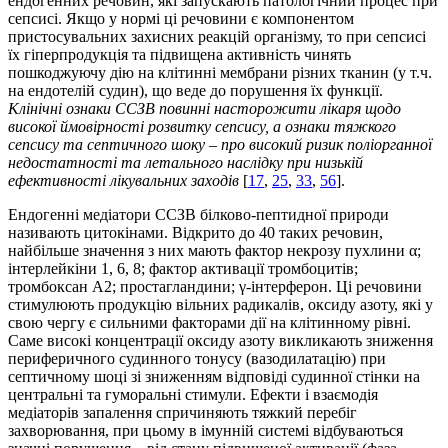
ендогенних речовин, які запускають патологічний процес при
сепсисі. Якщо у нормі ці речовини є компонентом
пристосувальних захисних реакцій організму, то при сепсисі
їх гіперпродукція та підвищена активність чинять
пошкоджуючу дію на клітинні мембрани різних тканин (у т.ч.
на ендотелій судин), що веде до порушення їх функції.
Клінічні ознаки ССЗВ повинні насторожити лікаря щодо
високої ймовірності розвитку сепсису, а ознаки тяжкого
сепсису та септичного шоку – про високий ризик поліорганної
недостатності та летального наслідку при низькій
ефективності лікувальних заходів
[
17
,
25
,
33
,
56
].
Ендогенні медіатори ССЗВ білково-пептидної природи
називають цитокінами. Відкрито до 40 таких речовин,
найбільше значення з них мають фактор некрозу пухлини α;
інтерлейкіни 1, 6, 8; фактор активації тромбоцитів;
тромбоксан А2; простагландини; γ-інтерферон. Ці речовини
стимулюють продукцію вільних радикалів, оксиду азоту, які у
свою чергу є сильними факторами дії на клітинному рівні.
Саме високі концентрації оксиду азоту викликають зниження
периферичного судинного тонусу (вазодилатацію) при
септичному шоці зі зниженням відповіді судинної стінки на
центральні та гуморальні стимули. Ефекти і взаємодія
медіаторів запалення спричиняють тяжкий перебіг
захворювання, при цьому в імунній системі відбуваються