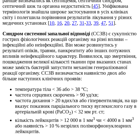
раніше визначались як септицемія, септичний синдром,
септичний шок та органна недостатність [
45
]. Уніфікована
термінологія знайшла широке застосування в усіх клініках
світу і полегшила порівняння результатів лікування у різних
медичних установах [
10
,
16
,
20
,
27
,
31
-
33
,
39
,
47
,
51
].
Синдром системної запальної відповіді
(ССЗВ) є сукупністю
гострих фізіологічних реакцій організму на різні впливи –
інфекційні або неінфекційні. Він може розвинутись у
результаті опіків, травми, панкреатиту або інших потужних
впливів неінфекційного характеру. Виявилося, що змертвіння,
пошкодження великої кількості тканин при вказаних станах
може замість бактерій запустити механізм генералізованої
реакції організму. ССЗВ визначається наявністю двох або
більше наступних клінічних проявів:
температура тіла < 36 або > 38 °С;
частота серцевих скорочень > 90 уд/хв;
частота дихання > 20 вдих/хв або гіпервентиляція, на що
вказує показник парціального тиску вуглекислого газу в
артеріальній крові (PaСО
) < 32 мм рт. ст;
2
3
3
кількість лейкоцитів > 12 000 в 1 мм
чи < 4000 в 1 мм
або наявність > 10 % незрілих поліморфнонуклеарних
лейкоцитів.