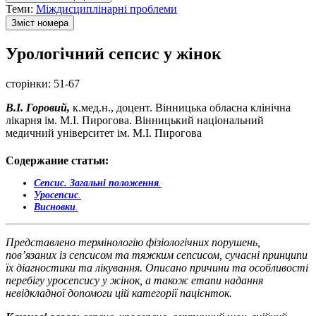
Теми:
Міждисциплінарні проблеми
Зміст номера
Урологічний сепсис у жінок
сторінки:
51-67
В.І. Горовий,
к.мед.н., доцент. Вінницька обласна клінічна
лікарня ім. М.І. Пирогова. Вінницький національний
медичний університет ім. М.І. Пирогова
Содержание статьи:
Сепсис. Загальні положення
.
Уросепсис
.
Висновки
.
Представлено термінологію фізіологічних порушень,
пов’язаних із сепсисом та тяжким сепсисом, сучасні принципи
їх діагностики та лікування. Описано причини та особливості
перебігу уросепсису у жінок, а також етапи надання
невідкладної допомоги цій категорії пацієнток.