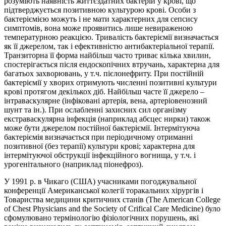
розуміють наявність життєздатних бактерій у крові, що
підтверджується позитивною культурою крові. Особи з
бактеріємією можуть і не мати характерних для сепсису
симптомів, вона може проявитись лише невираженою
температурною реакцією. Тривалість бактеріємії визначається
як її джерелом, так і ефективністю антибактеріальної терапії.
Транзиторна її форма найбільш часто триває кілька хвилин,
спостерігається після ендоскопічних втручань, характерна для
багатьох захворювань, у т.ч. пієлонефриту. При постійній
бактеріємії у хворих отримують численні позитивні культури
крові протягом декількох діб. Найбільш часте її джерело –
інтраваскулярне (інфіковані артерія, вена, артеріовенозний
шунт та ін.). При ослабленні захисних сил організму
екстраваскулярна інфекція (наприклад абсцес нирки) також
може бути джерелом постійної бактеріємії. Інтермітуюча
бактеріємія визначається при періодичному отриманні
позитивної (без терапії) культури крові; характерна для
інтермітуючої обструкції інфекційного вогнища, у т.ч. і
урогенітального (наприклад піонефроз).
У 1991 р. в Чикаго (США) учасниками погоджувальної
конференції Американської колегії торакальних хірургів і
Товариства медицини критичних станів (The American College
of Chest Physicians and the Society of Crifical Care Medicine) було
сфомулювано термінологію фізіологічних порушень, які