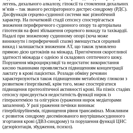
легень, дихального алкалозу, гіпоксії та стомлення дихальних
м’язів – так званого респіраторного дистрес-синдрому (РДС).
Дисфункція серцево-­судинної системи має різнобічний
характер. На початковій стадії сепсису спостерігається
зниження периферичного судинного опору та артеріальна
гіпотензія на фоні збільшення серцевого викиду та тахікардії.
Надалі при зниженому судинному опорі (хоча може
виникнути і периферичний спазм) зменшується серцевий
викид і залишається зниженим АТ, що також зумовлено
прямою дією цитокінів на міокард. Пригнічення скоротливої
здатності міокарда є однією зі складових септичного шоку.
Порушення мікроциркуляції та недостатнє використання
кисню тканинами проявляється підвищенням концентрації
лактату в крові пацієнтки. Розлади обміну речовин
характеризуються також підвищенням метаболізму глюкози з
розвитком гіперглікемії, крім того, може спостерігатися
підвищення протеолітичної активності крові. На пізніх стадіях
сепсису приєднується недостатність функції нирок із
гіперазотемією та олігурією (ураження нирок медіаторами
запалення). У разі ураження печінки виникає
гіпербілірубінемія, підвищення рівня трансаміназ. Можливим
є розвиток синдрому дисемінованого внутрішньосудинного
згортання крові (ДВЗ-синдрому) та порушення функції ЦНС
(дезорієнтація, збудження, психоз).