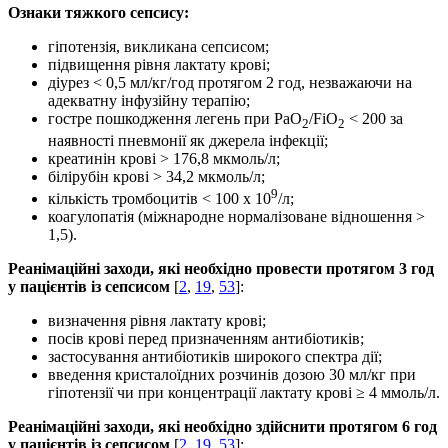
Ознаки тяжкого сепсису:
гіпотензія, викликана сепсисом;
підвищення рівня лактату крові;
діурез < 0,5 мл/кг/год протягом 2 год, незважаючи на
адекватну інфузійну терапію;
гостре пошкодження легень при PaO
/FiO
< 200 за
2
2
наявності пневмонії як джерела інфекції;
креатинін крові > 176,8 мкмоль/л;
білірубін крові > 34,2 мкмоль/л;
9
кількість тромбоцитів < 100 х 10
/л;
коагулопатія (міжнародне нормалізоване відношення >
1,5).
Реанімаційні заходи, які необхідно провести протягом 3 год
у пацієнтів із сепсисом
[
2
,
19
,
53
]:
визначення рівня лактату крові;
посів крові перед призначенням антибіотиків;
застосування антибіотиків широкого спектра дії;
введення кристалоїдних розчинів дозою 30 мл/кг при
гіпотензії чи при концентрації лактату крові ≥ 4 ммоль/л.
Реанімаційні заходи, які необхідно здійснити протягом 6 год
у пацієнтів із сепсисом
[
2
,
19
,
53
]: