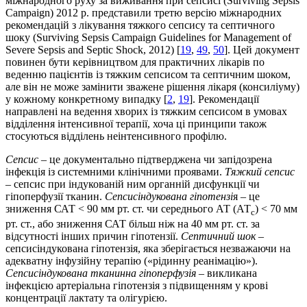
міжнародного руху за виживання при сепсисі (Surviving Sepsis
Campaign) 2012 р. представили третю версію міжнародних
рекомендацій з лікування тяжкого сепсису та септичного
шоку (Surviving Sepsis Campaign Guidelines for Management of
Severe Sepsis and Septic Shock, 2012) [
19
,
49
,
50
]. Цей документ
повинен бути керівництвом для практичних лікарів по
веденню пацієнтів із тяжким сепсисом та септичним шоком,
але він не може замінити зважене рішення лікаря (консиліуму)
у кожному конкретному випадку [
2
,
19
]. Рекомендації
направлені на ведення хворих із тяжким сепсисом в умовах
відділення інтенсивної терапії, хоча ці принципи також
стосуються відділень неінтенсивного профілю.
Сепсис
– це документально підтверджена чи запідозрена
інфекція із системними клінічними проявами.
Тяжкий сепсис
– сепсис при індукованій ним органній дисфункції чи
гіпоперфузії тканин.
Сепсисіндукована гіпотензі
я – це
зниження САТ < 90 мм рт. ст. чи середнього АТ (АТ
) < 70 мм
с
рт. ст., або зниження САТ більш ніж на 40 мм рт. ст. за
відсутності інших причин гіпотензії.
Септичний шок
–
сепсисіндукована гіпотензія, яка зберігається незважаючи на
адекватну інфузійну терапію («рідинну реанімацію»).
Сепсисіндукована тканинна гіпоперфузія
– викликана
інфекцією артеріальна гіпотензія з підвищенням у крові
концентрації лактату та олігурією.