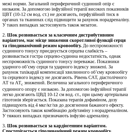
межі норми. Загальний периферичний судинний опір є
низьким. За допомогою інфузійної терапії високих показників
ЦВТ (10-12 см вод. ст.) не досягають, перфузійний тиск в
органах та тканинах слід підвищити за рахунок норадреналіну.
У таких випадках застосовують також мезатон.
2.
Шок розвивається за класичним дистрибутивним
варіантом, має місце зниження скоротливої функції серця
та гіподинамічний режим кровообігу.
До неспроможності
судинного тонусу приєднується серцева слабкість –
розвивається гостра серцево-судинна недостатність, однак
неспроможність судинного тонусу переважає. Показники
ударного об’єму серця та ударного індексу знижені. За
рахунок тахікардії компенсації хвилинного об’єму кровообігу
та серцевого індексу не досягають. Рівень САТ, діастолічного
АТ та АТ
знижений. Величина загального периферичного
с
судинного опору є низькою. За допомогою інфузійної терапії
легко досягають ЦВД 10-12 см вод. ст., при цьому артеріальна
гіпотонія зберігається. Показана терапія дофаміном, дозу
підвищують від 4 мкг/кг/хв до досягнення бажаного ефекту.
Застосовують також комбінацію добутаміну з нор­адреналіном.
У тяжких випадках призначають інфузію адреналіну.
3.
Шок розвивається за кардіогенним варіантом.
Спостерігається гіподинамічний режим кровообігу.