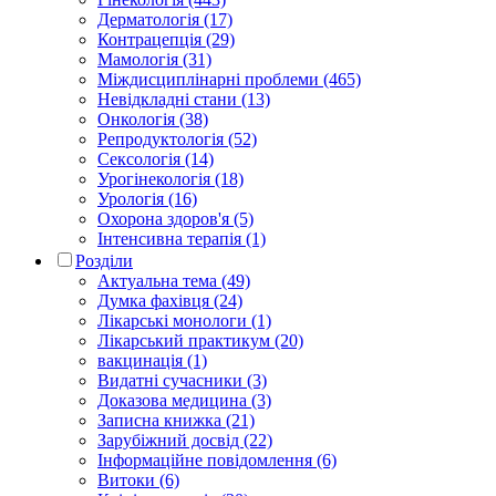
Дерматологія (17)
Контрацепція (29)
Мамологія (31)
Міждисциплінарні проблеми (465)
Невідкладні стани (13)
Онкологія (38)
Репродуктологія (52)
Сексологія (14)
Урогінекологія (18)
Урологія (16)
Охорона здоров'я (5)
Інтенсивна терапія (1)
Розділи
Актуальна тема (49)
Думка фахівця (24)
Лікарські монологи (1)
Лікарський практикум (20)
вакцинація (1)
Видатні сучасники (3)
Доказова медицина (3)
Записна книжка (21)
Зарубіжний досвід (22)
Інформаційне повідомлення (6)
Витоки (6)