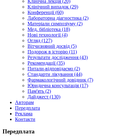
Клінічна лекція (20)
Клінічний випадок (29)
Конференції (60)
Лабораторна діагностика (2)
Матеріали симпозіуму (2)
Мед. бібліотека (18)
Нові технології (4)
Огляд (127)
Вітчизняний досвід (5)
Подорож в історію (11)
Результати дослідження (43)
Рекомендації (35)
Питали-відповідаємо (2)
Стандарти лікування (44)
Фармакологічний довідник (7)
Юридична консультація (17)
Пам'ять (2)
Дайджест (130)
Авторам
Передплата
Реклама
Контакти
Передплата