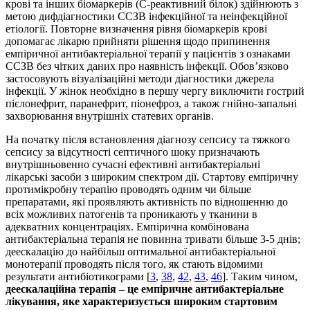
крові та інших біомаркерів (С-реактивний білок) здійнюють з
метою дифдіагностики ССЗВ інфекційної та неінфекційної
етіології. Повторне визначення рівня біомаркерів крові
допомагає лікарю прийняти рішення щодо припинення
емпіричної антибактеріальної терапії у пацієнтів з ознаками
ССЗВ без чітких даних про наявність інфекції. Обов’язково
застосовують візуалізаційні методи діагностики джерела
інфекції. У жінок необхідно в першу чергу виключити гострий
пієлонефрит, паранефрит, піонефроз, а також гнійно-­запальні
захворювання внутрішніх статевих органів.
На початку після встановлення діагнозу сепсису та тяжкого
сепсису за відсутності септичного шоку призначають
внутрішньовенно сучасні ефективні антибактеріальні
лікарські засоби з широким спектром дії. Стартову емпіричну
протимікробну терапію проводять одним чи більше
препаратами, які проявляють активність по відношенню до
всіх можливих патогенів та проникають у тканини в
адекватних концентраціях. Емпірична комбінована
антибактеріальна терапія не повинна тривати більше 3-5 днів;
деескалацію до найбільш оптимальної антибактеріальної
монотерапії проводять після того, як стають відомими
результати антибіотикограми [
3
,
38
,
42
,
43
,
46
]. Таким чином,
деескалаційна терапія – це емпіричне антибактеріальне
лікування, яке характеризується широким стартовим