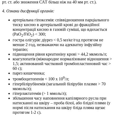
рт. ст. або зниження САТ більш ніж на 40 мм рт. ст.).
4.
Ознаки дисфункції органів:
артеріальна гіпоксемія: співвідношення парціального
тиску кисню в артеріальній крові до фракційної
концентрації кисню в газовій суміші, що вдихається
(PaO
/FiO
) < 300;
2
2
гостра олігурія: діурез < 0,5 мл/кг/год протягом не
менше 2 год, незважаючи на адекватну інфузійну
терапію;
підвищення рівня креатиніну крові > 44,2 мкмоль/л;
коагулопатія (міжнародне нормалізоване відношення >
1,5; активований частковий тромбопластиновий час >
60 с);
парез кишечника;
9
тромбоцитопенія < 100 х 10
/л;
гіпербілірубінемія (загальний білірубін плазми > 70
мкмоль/л);
гіперлактатемія (> 1 ммоль/л);
збільшення часу наповнення капілярного русла при
натисканні на шкіру – проба білої, або блідої плями (у
нормі після натискання на шкіру бліда пляма щезає
протягом 1-2 с).