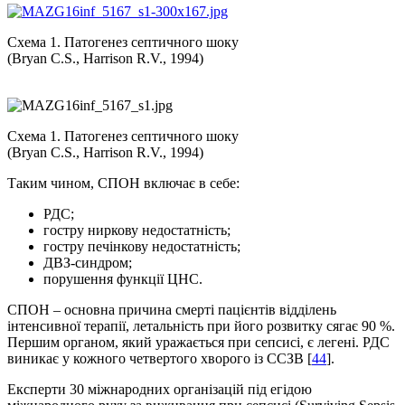
Схема 1. Патогенез септичного шоку
(Bryan C.S., Harrison R.V., 1994)
Схема 1. Патогенез септичного шоку
(Bryan C.S., Harrison R.V., 1994)
Таким чином, СПОН включає в себе:
РДС;
гостру ниркову недостатність;
гостру печінкову недостатність;
ДВЗ-синдром;
порушення функції ЦНС.
СПОН – основна причина смерті пацієнтів відділень
інтенсивної терапії, летальність при його розвитку сягає 90 %.
Першим органом, який уражається при сепсисі, є легені. РДС
виникає у кожного четвертого хворого із ССЗВ [
44
].
Експерти 30 міжнародних організацій під егідою