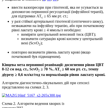
ввести вазопресори при гіпотензії, яка не усувається за
допомогою первинної ресусцитації (інфузійної терапії),
для підтримки АТ
≥ 65 мм рт. ст.;
с
у разі стійкої артеріальної гіпотензії (септичного шоку),
незважаючи на інфузійну терапію, або при початковому
рівні лактату крові ≥ 4 ммоль/л необхідно:
виміряти центральний венозний тиск (ЦВТ);
визначити сатурацію крові киснем у центральній
вені (SсvO
);
2
повторно визначити рівень лактату крові (якщо
початковий був підвищеним).
Кінцева мета первинної реанімації: досягнення рівня ЦВТ
8-12 см вод. ст., SсvO
≥ 70 %, АТ
≥ 60 мм рт. ст., темпу
2
с
діурезу ≥ 0,6 мл/кг/год та нормалізація рівня лактату крові.
Алгоритм діагностично-лікувальних дій при сепсисі
представлено на схемах 2, 3.
Схема 2. Алгоритм ведення хворих із
сепсиом [66]