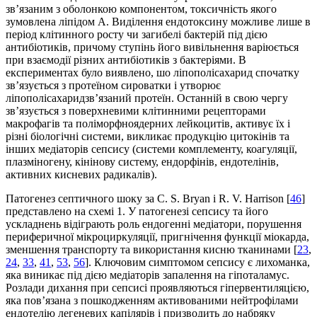
зв’язаним з оболонкою компонентом, токсичність якого
зумовлена ліпідом А. Виділення ендотоксину можливе лише в
період клітинного росту чи загибелі бактерій під дією
антибіотиків, причому ступінь його вивільнення варіюється
при взаємодії різних антибіотиків з бактеріями. В
експериментах було виявлено, шо ліпополісахарид спочатку
зв’язується з протеїном сироватки і утворює
ліпополісахаридзв’язаний протеїн. Останній в свою чергу
зв’язується з поверхневими клітинними рецепторами
макрофагів та поліморфноядерних лейкоцитів, активує їх і
різні біологічні системи, викликає продукцію цитокінів та
інших медіаторів сепсису (системи комплементу, коагуляції,
плазміногену, кінінову систему, ендорфінів, ендотелінів,
активних кисневих радикалів).
Патогенез септичного шоку за C. S. Bryan і R. V. Harrison [
46
]
представлено на схемі 1. У патогенезі сепсису та його
ускладнень відіграють роль ендогенні медіатори, порушення
периферичної мікроциркуляції, пригнічення функції міокарда,
зменшення транспорту та використання кисню тканинами [
23
,
24
,
33
,
41
,
53
,
56
]. Ключовим симптомом сепсису є лихоманка,
яка виникає під дією медіаторів запалення на гіпоталамус.
Розлади дихання при сепсисі проявляються гіпервентиляцією,
яка пов’язана з пошкодженням активованими нейтрофілами
ендотелію легеневих капілярів і призводить до набряку