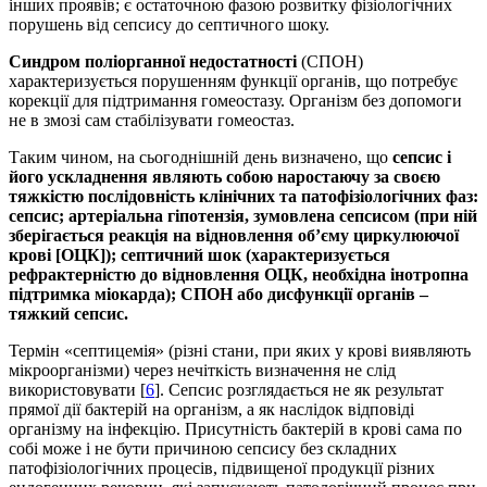
інших проявів; є остаточною фазою розвитку фізіологічних
порушень від сепсису до септичного шоку.
Синдром поліорганної недостатності
(СПОН)
характеризується порушенням функції органів, що потребує
корекції для підтримання гомеостазу. Організм без допомоги
не в змозі сам стабілізувати гомеостаз.
Таким чином, на сьогоднішній день визначено, що
сепсис і
його ускладнення являють собою наростаючу за своєю
тяжкістю послідовність клінічних та патофізіологічних фаз:
сепсис; артеріальна гіпотензія, зумовлена сепсисом (при ній
зберігається реакція на відновлення об’єму циркулюючої
крові [ОЦК]); септичний шок (характеризується
рефрактерністю до відновлення ОЦК, необхідна інотропна
підтримка міокарда); СПОН або дисфункції органів –
тяжкий сепсис.
Термін «септицемія» (різні стани, при яких у крові виявляють
мікроорганізми) через нечіткість визначення не слід
використовувати [
6
]. Сепсис розглядається не як результат
прямої дії бактерій на організм, а як наслідок відповіді
організму на інфекцію. Присутність бактерій в крові сама по
собі може і не бути причиною сепсису без складних
патофізіологічних процесів, підвищеної продукції різних