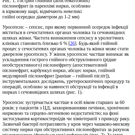
Рис. 1. Гострий гнійний (апостематозний)
пієлонефрит (в паренхімі нирки, особливо
в кірковому шарі, відмічають невеликі
гнійні осередки діаметром до 1-2 мм)
Уросепсис – сепсис, при якому первинний осередок інфекції
міститься в сечостатевих органах чоловіка та сечовивідних
шляхах жінки. Частота виникнення сепсису в урологічних
клініках становить близько 6 % [
26
]. Будь-який гнійний
процес у сечостатевих органах чоловіка та жінки може стати
джерелом уросепсису. У жінок уросепсис частіше виникає як
ускладнення гострого гнійного обструктивного (рідше
необструктивного) пієлонефриту (апостематозний
пієлонефрит, карбункул нирки, абсцес нирки, гнійний
медулярний пієлонефрит [раніше – гнійний пієліт]),
інструментальних досліджень, уретероскопічних процедур та
операцій, особливо за наявності обструкції та інфекції в
нирках і сечовивідних шляхах (рис. 1).
Уросепсис зустрічається частіше в осіб віком старших за 60
років; у пацієнтів з ЦД, захворюваннями печінки, хронічною
нирковою та серцево-легеневою недостатністю; на фоні
застосування кортикостероїдів чи хіміотерапії з приводу раку.
Зазвичай бактерії потрапляють у кров через чашково-мискову
систему нирки при обструктивних пієлонефритах за рахунок
пієловенозних (форнікальних) рефлюксів (рис. 2). За умов