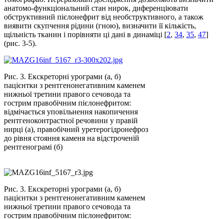
анатомо-функціональний стан нирок, диференціювати
обструктивний пієлонефрит від необструктивного, а також
виявити скупчення рідини (гною), визначити її кількість,
щільність тканин і порівняти ці дані в динаміці [
2
,
34
,
35
,
47
]
(рис. 3-5).
Рис. 3. Екскреторні урограми (а, б)
пацієнтки з рентгенонегативним каменем
нижньої третини правого сечовода та
гострим правобічним пієлонефритом:
відмічається уповільнення накопичення
рентгеноконтрастної речовини у правій
нирці (а), правобічний уретерогідронефроз
до рівня стояння каменя на відстроченій
рентгенограмі (б)
Рис. 3. Екскреторні урограми (а, б)
пацієнтки з рентгенонегативним каменем
нижньої третини правого сечовода та
гострим правобічним пієлонефритом: