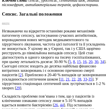
Ключові слова:
сепсис, уросепсис, септичний шок, гнійний
пієлонефрит, антибактеріальна терапія, цефалоспорини.
Сепсис. Загальні положення
вверх
Незважаючи на відкриття останніми роками механізмів
патогенезу сепсису, застосування сучасних антибіотиків,
впровадження нових методик медикаментозного та
хірургічного лікування, частота цієї патології та її ускладнень
не знижується. У цілому як у Європі, так і у США щорічно
реєструють до півмільйона випадків сепсису. Цей стан
діагностують в одного хворого на тисячу госпіталізованих,
при цьому летальність досягає 30-90 % [
5
,
8
,
15
,
16
,
20
,
30
,
34
].
Сьогодні сепсис входить до десятка найбільш фінансово
витратних захворювань і є основною причиною смерті
пацієнтів [
2
]. Приблизно в 20-40 % випадків це захворювання
ускладнюється септичним шоком [
11
,
21
,
22
,
28
,
33
-
35
]. У
хірургічних стаціонарах септичний шок зустрічається в 1-2 %
хворих [
29
].
Складність проблеми пов’язана з тим, що у пацієнтів із
клінічними ознаками сепсису лише в 5-10 % випадків
вдається виявити бактері­ємію [
26
,
44
]. Під останньою