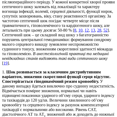
післяопераційного періоду. У кожної конкретної хворої прояви
септичного шоку залежать від локалізації та характеру
вогнища інфекції, волемії, серцевої діяльності, функції нирок,
супутніх захворювань, віку, стану реактивності організму. За
частотою септичний шок посідає четверте місце після
травматичного, гіповолемічного та кардіогенного шоку, але
летальність при цьому досягає 50-80 % [
8
,
10
,
12
,
13
,
28
,
52
].
Cептичний шок – це складний вид шоку з багатогранністю
порушень центральної гемодинаміки: формування синдрому
малого серцевого викиду зумовлене неспроможністю
судинного тонусу, зниженням скоротливої здатності міокарда
та гіповолемією.
В анестезіологічній практиці та медицині
невідкладних станів виділяють такі види септичного шоку
[
19
]
.
1.
Шок розвивається за класичним дистрибутивним
варіантом, зниження скоротливої функції серця відсутнє.
Спостерігається гіподинамічний режим кровообігу.
У
даному випадку йдеться виключно про судинну недостатність.
Відмічається помірне зниження, нормальні чи навіть
підвищені показники ударного об’єму серця, ударного індексу
та тахікардія до 120 уд/хв. Величини хвилинного об’єму
кровообігу та серцевого індексу за рахунок компенсаторної
тахікардії є нормальними або високими. Рівень САТ,
діастолічного АТ та АТ
знижений або ж доходить до нижньої
с