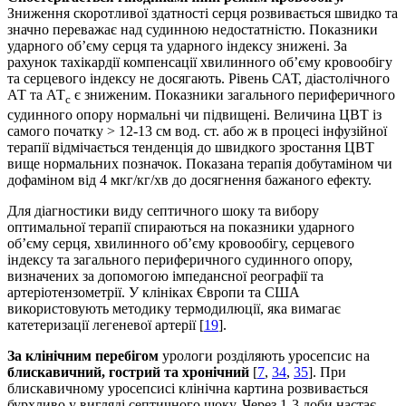
Зниження скоротливої здатності серця розвивається швидко та
значно переважає над судинною недостатністю. Показники
ударного об’єму серця та ударного індексу знижені. За
рахунок тахікардії компенсації хвилинного об’єму кровообігу
та серцевого індексу не досягають. Рівень САТ, діастолічного
АТ та АТ
є зниженим. Показники загального периферичного
с
судинного опору нормальні чи підвищені. Величина ЦВТ із
самого початку > 12-13 см вод. ст. або ж в процесі інфузійної
терапії відмічається тенденція до швидкого зростання ЦВТ
вище нормальних позначок. Показана терапія добутаміном чи
дофаміном від 4 мкг/кг/хв до досягнення бажаного ефекту.
Для діагностики виду септичного шоку та вибору
оптимальної терапії спираються на показники ударного
об’єму серця, хвилинного об’єму кровообігу, серцевого
індексу та загального периферичного судинного опору,
визначених за допомогою імпедансної реографії та
артеріотензометрії. У клініках Європи та США
використовують методику термодилюції, яка вимагає
катетеризації легеневої артерії [
19
].
За клінічним перебігом
урологи розділяють уро­сепсис на
блискавичний, гострий та хронічний
[
7
,
34
,
35
]. При
блискавичному уросепсисі клінічна картина розвивається
бурхливо у вигляді септичного шоку. Через 1-3 доби настає