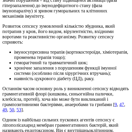
значні порушення – від стану підвищеної активації (фаза
гіперзапалення) до імунодефіцитного стану (фаза
імунопаралічу) зі зривом гуморальних та клітинних
механізмів імунітету.
Розвиток сепсису зумовлений кількістю збудника, який
потрапив у кров, його видом, вірулентністю, вхідними
воротами та реактивністю організму. Розвитку сепсису
сприяють:
імуносупресивна терапія (кортикостероїди, хіміотерапія,
променева терапія тощо);
геморагічний та травматичний шок;
хронічне запалення з порушенням функції імунної
системи (особливо після хірургічних втручань);
наявність цукрового діабету (ЦД), раку.
Останнім часом основну роль у виникненні сепсису відводять
грамнегативній флорі (кишкова, синьогнійна палички,
клебсієла, протей), хоча він може бути викликаний і
грампозитивними бактеріями, анаеробами та грибами [
9
,
47
,
49
,
50
,
53
].
Одним із найбільш сильних пускових агентів сепсису є
ліпополісахарид мембран грамнегативних бактерій, який
називають ендотоксином. Він є внутрішньоклітинним,