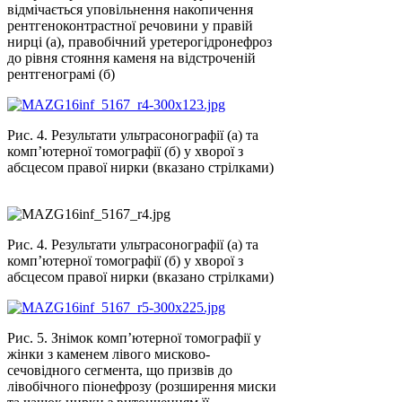
відмічається уповільнення накопичення
рентгеноконтрастної речовини у правій
нирці (а), правобічний уретерогідронефроз
до рівня стояння каменя на відстроченій
рентгенограмі (б)
Рис. 4. Результати ультрасонографії (а) та
комп’ютерної томографії (б) у хворої з
абсцесом правої нирки (вказано стрілками)
Рис. 4. Результати ультрасонографії (а) та
комп’ютерної томографії (б) у хворої з
абсцесом правої нирки (вказано стрілками)
Рис. 5. Знімок комп’ютерної томографії у
жінки з каменем лівого мисково-
сечовідного сегмента, що призвів до
лівобічного піонефрозу (розширення миски