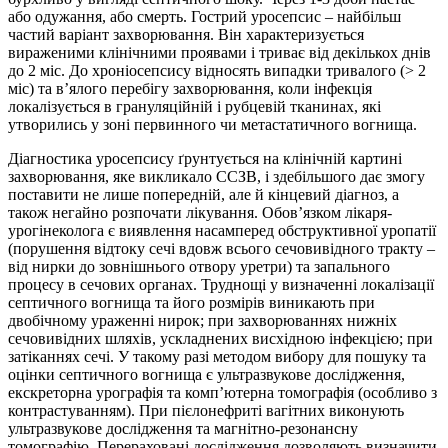
або одужання, або смерть. Гострий уросепсис – найбільш
частий варіант захворювання. Він характеризується
вираженими клінічними проявами і триває від декількох днів
до 2 міс. До хроніосепсису відносять випадки тривалого (> 2
міс) та в’ялого перебігу захворювання, коли інфекція
локалізується в грануляційній і рубцевій тканинах, які
утворились у зоні первинного чи метастатичного вогнища.
Діагностика уросепсису ґрунтується на клінічній картині
захворювання, яке викликало ССЗВ, і здебільшого дає змогу
поставити не лише попередній, але й кінцевий діагноз, а
також негайно розпочати лікування. Обов’язком лікаря-
урогінеколога є виявлення насамперед обструктивної уропатії
(порушення відтоку сечі вдовж всього сечовивідного тракту –
від нирки до зовнішнього отвору уретри) та запального
процесу в сечових органах. Труднощі у визначенні локалізації
септичного вогнища та його розмірів виникають при
двобічному ураженні нирок; при захворюваннях нижніх
сечовивідних шляхів, ускладнених висхідною інфекцією; при
затіканнях сечі. У такому разі методом вибору для пошуку та
оцінки септичного вогнища є ультразвукове дослідження,
екскреторна урографія та комп’ютерна томографія (особливо з
контрастуванням). При пієлонефриті вагітних виконують
ультразвукове дослідження та магнітно-резонансну
томографію. Перераховані дослідження дозволяють визначити