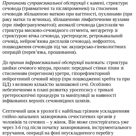
Причинами суправезикальної обструкції
є камені, стриктури
сечовода (травматичні та післяпроменеві) та стиснення
сечоводів збільшеною маткою при вагітності, пухлинами (при
раку матки та яєчника), збільшеними лімфатичними вузлами
(при лімфогранулематозі); аномалії сечовода (дисплазія чи
стриктура мисково-сечовідного сегмента, мегауретер зі
стриктурою вічка сечовода, уретероцеле, ретрокавальний
сечовід, нейром’язова дисплазія сечовода), нефроптоз,
пошкодження сечоводів під час акушерсько-­гінекологічних
операцій (перев’язка, прошивання).
До
причин інфравезикальної обструкції
належать: стриктура
шийки сечового міхура, пролапс передньої стінки піхви зі
стисненням (перегином) уретри, гіпорефлекторний
нейрогенний сечовий міхур (при пошкодженні хребта та при
ЦД) з великою кількістю залишкової сечі. Особливо
небезпечними в плані розвитку уросепсису є тривалі
уретероскопічні процедури та маніпуляції за наявності
інфікованих верхніх сечовивідних шляхів.
Септичний шок в урології є найбільш грізним ускладненням
гнійно-запальних захворювань сечостатевих органів у
чоловіків та сечових – у жінок. Він може спостерігатись уже
через 3-6 год після початку захворювання, інструментального
втручання, операції на фоні неускладненого перебігу