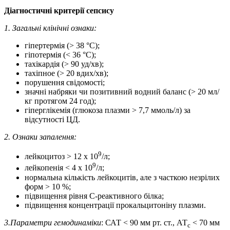
Діагностичні критерії сепсису
1. Загальні клінічні ознаки:
гіпертермія (> 38 °С);
гіпотермія (< 36 °С);
тахікардія (> 90 уд/хв);
тахіпное (> 20 вдих/хв);
порушення свідомості;
значні набряки чи позитивний водний баланс (> 20 мл/
кг протягом 24 год);
гіперглікемія (глюкоза плазми > 7,7 ммоль/л) за
відсутності ЦД.
2. Ознаки запалення:
9
лейкоцитоз > 12 х 10
/л;
9
лейкопенія < 4 х 10
/л;
нормальна кількість лейкоцитів, але з часткою незрілих
форм > 10 %;
підвищення рівня С-реактивного білка;
підвищення концентрації прокальцитоніну плазми.
3.
Параметри гемодинаміки
: САТ < 90 мм рт. ст., АТ
< 70 мм
с