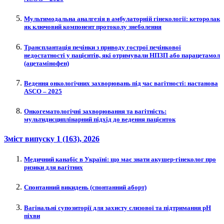
Мультимодальна аналгезія в амбулаторній гінекології: кеторолак
як ключовий компонент протоколу знеболення
Трансплантація печінки з приводу гострої печінкової
недостатності у пацієнтів, які отримували НПЗП або парацетамол
(ацетамінофен)
Ведення онкологічних захворювань під час вагітності: настанова
ASCO – 2025
Онкогематологічні захворювання та вагітність:
мультидисциплінарний підхід до ведення пацієнток
Зміст випуску
1 (163)
, 2026
Медичний канабіс в Україні: що має знати акушер-гінеколог про
ризики для вагітних
Спонтанний викидень (спонтанний аборт)
Вагінальні супозиторії для захисту слизової та підтримання рН
піхви