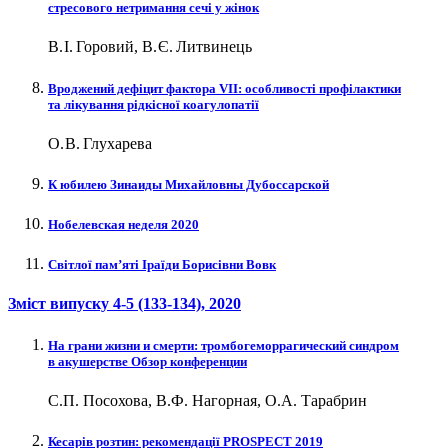
стресового нетримання сечі у жінок
В. І. Горовий, В. Є. Литвинець
Вроджений дефіцит фактора VII: особливості профілактики
та лікування рідкісної коагулопатії
О. В. Глухарева
К юбилею Зинаиды Михайловны Дубоссарской
Нобелевская неделя 2020
Світлої пам’яті Іраїди Борисівни Вовк
Зміст випуску
4-5 (133-134)
, 2020
На грани жизни и смерти: тромбогеморрагический синдром
в акушерстве Обзор конференции
С.П. Посохова, В.Ф. Нагорная, О.А. Тарабрин
Кесарів розтин: рекомендації PROSPECT 2019