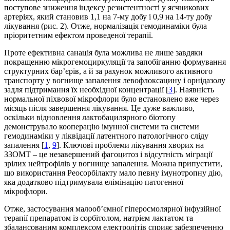
поступове зниження індексу резистентності у яєчникових
артеріях, який становив 1,1 на 7-му добу і 0,9 на 14-ту добу
лікування (рис. 2). Отже, нормалізація гемодинаміки була
пріоритетним ефектом проведеної терапії.
Проте ефективна санація була можлива не лише завдяки
покращенню мікрогемоциркуляції та запобіганню формування
структурних бар’єрів, а й за рахунок можливого активного
транспорту у вогнище запалення левофлоксацину і орнідазолу
задля підтримання їх необхідної концентрації [
3
]. Наявність
нормальної піхвової мікрофлори було встановлено вже через
місяць після завершення лікування. Це дуже важливо,
оскільки відновлення лактобацилярного біотопу
демонструвало кооперацію імунної системи та системи
гемодинаміки у ліквідації латентного патологічного сліду
запалення [
1
,
9
]. Ключові проблеми лікування хворих на
ЗЗОМТ – це незавершений фагоцитоз і відсутність міграції
зрілих нейтрофілів у вогнище запалення. Можна припустити,
що використання Реосорбілакту мало певну імунотропну дію,
яка додатково підтримувала елімінацію патогенної
мікрофлори.
Отже, застосування малооб’ємної гіперосмолярної інфузійної
терапії препаратом із сорбітолом, натрієм лактатом та
збалансованим комплексом електролітів сприяє забезпеченню