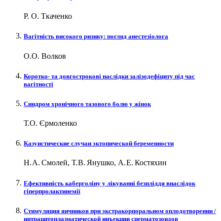
Р. О. Ткаченко
Вагітність високого ризику: погляд анестезіолога
О.О. Волков
Коротко- та довгострокові наслідки залізодефіциту під час
вагітності
Синдром хронічного тазового болю у жінок
Т.О. Єрмоленко
Казуистические случаи эктопической беременности
Н. А. Смолей, Т. В. Янушко, А. Е. Костяхин
Ефективність каберголіну у лікуванні безпліддя внаслідок
гіперпролактинемії
Стимуляция яичников при экстракорпоральном оплодотворении /
интрацитоплазматической инъекции сперматозоидов