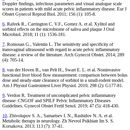
Doppler findings, infectious parameters and visual analogue scale
scores in patients with mild acute pelvic inflammatory disease. Eur J
Obstet Gynecol Reprod Biol. 2011; 156 (1): 105-8.
6
. Rafeek R., Carrington C. V.F., Gomez A. et al. Xylitol and
sorbitol effects on the microbiome of saliva and plaque J Oral
Microbiol. 2018; 11 (1): 1536-181.
7
. Romosan G., Valentin L. The sensitivity and specificity of
transvaginal ultrasound with regard to acute pelvic inflammatory
disease: a review of the literature. Arch Gynecol Obstet. 2014; 289
(4): 705-14.
8
. van der Hoven B., van Pelt H., Swart E. L. et al. Noninvasive
functional liver blood flow measurement: comparison between bolus
dose and steady-state clearance of sorbitol in a small-rodent model.
Am J Physiol Gastrointest Liver Physiol. 2010; 298 (2): G177-81.
9
. Verdon R. Treatment of uncomplicated pelvic inflammatory
disease: CNGOF and SPILF Pelvic Inflammatory Diseases
Guidelines. Gynecol Obstet Fertil Senol. 2019; 47 (5): 418-430.
10
. Zhivolupov S. A., Samartsev I. N., Rashidov N. A. et al.
Metabolic therapy in neurology. Zh Nevrol Psikhiatr Im S. S.
Korsakova. 2013; 113 (7): 37-41.