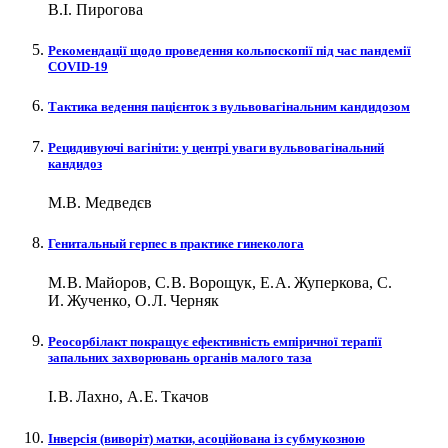
В.І. Пирогова
Рекомендації щодо проведення кольпоскопії під час пандемії
COVID‑19
Тактика ведення пацієнток з вульвовагінальним кандидозом
Рецидивуючі вагініти: у центрі уваги вульвовагінальний
кандидоз
М.В. Медведєв
Генитальный герпес в практике гинеколога
М. В. Майоров, С. В. Ворощук, Е. А. Жуперкова, С.
И. Жученко, О. Л. Черняк
Реосорбілакт покращує ефективність емпіричної терапії
запальних захворювань органів малого таза
І. В. Лахно, А. Е. Ткачов
Інверсія (виворіт) матки, асоційована із субмукозною