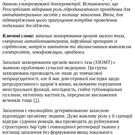
даними ультразвукової доплерометрії. Встановлено, що
Реосорбілакт відігравав роль гідродинамічного провідника для
антибактеральних засобів у
вогнище запалення. Втім, для
підтвердження цього припущення потрібне проведення
подальших
досліджень.
Ключові слова:
запальні захворювання органів малого таза,
емпірична антибіотикотерапія,
інфузійний препарат із
сорбітолом, натрієм лактатом та збалансованим комплексом
електролітів, левофлоксацин, орнідазол.
Запальні захворювання органів малого таза (ЗЗОМТ) є
значною проблемою сучасної медицини. Ця група
захворювань призводить не лише до тимчасової
непрацездатності, але й має довготривалі наслідки щодо
репродуктивного здоров’я жінки, включаючи порушення
менструальної функції, неплідність, гнійні тубооваріальні
пухлини, ектопічну вагітність, передчасне виснаження
яєчників тощо [
1
].
Запалення є еволюційно детермінованою захисною
відповіддю організму людини. Дуже важливу роль у її сценарії
відіграє судинна реакція, яка призводить до руйнування
структурних бар’єрів і повноцінної регенерації тканин у
вогнищі запалення без формування явищ локального