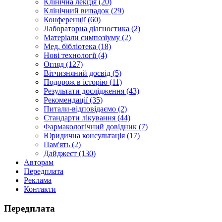
Клінічна лекція (20)
Клінічний випадок (29)
Конференції (60)
Лабораторна діагностика (2)
Матеріали симпозіуму (2)
Мед. бібліотека (18)
Нові технології (4)
Огляд (127)
Вітчизняний досвід (5)
Подорож в історію (11)
Результати дослідження (43)
Рекомендації (35)
Питали-відповідаємо (2)
Стандарти лікування (44)
Фармакологічний довідник (7)
Юридична консультація (17)
Пам'ять (2)
Дайджест (130)
Авторам
Передплата
Реклама
Контакти
Передплата