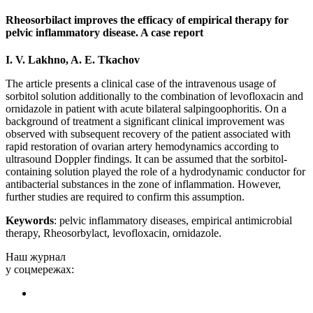
Rheosorbilact i
mproves the efficacy
of empirical therap
y for
pelvic inflamm
atory disease. A cas
e report
I. V. Lakhno,
A. E. Tkachov
The article presents a clinical case of the intravenous usage of
sorbitol solution additionally to the combination of levofloxacin and
ornidazole in patient with acute bilateral salpingoophoritis. On a
background of treatment a significant clinical improvement was
observed with subsequent recovery of the patient associated with
rapid restoration of ovarian artery hemodynamics according to
ultrasound Doppler findings. It can be assumed that the sorbitol-
containing solution played the role of a hydrodynamic conductor for
antibacterial substances in the zone of inflammation. However,
further studies are required to confirm this assumption.
Keywords
: pelvic inflammatory diseases, empirical antimicrobial
therapy, Rheosorbylact, levofloxacin, ornidazole.
Наш журнал
у соцмережах: