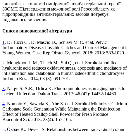
високої ефективності емпіричної антибактеріальної терапії
ЗЗОМТ. Підтвердження можливої ролі Реосорбілакту як
гідропровідника антибактеріальних засобів потребує
подальшого вивчення.
Список використаної літератури
1
. Di Tucci C., Di Mascio D., Schiavi M. C. et al. Pelvic
Inflammatory Disease: Possible Catches and Correct Management in
Young Women. Case Rep Obstet Gynecol. 2018; 2018: 583-1029.
2
. Mongkhon J. M., Thach M., Shi Q., et al. Sorbitol-modified
hyaluronic acid reduces oxidative stress, apoptosis and mediators of
inflammation and catabolism in human osteoarthritic chondrocytes
Inflamm Res. 2014; 63 (8): 691-701.
3
. Naqvi S. A.R., Drlica K. Fluoroquinolones as imaging agents for
bacterial infection. Dalton Trans. 2017; 46 (42): 14452-14460.
4
. Nomoto Y., Sawada S., Abe S. et al. Sorbitol Minimizes Calcium
Carbonate Scale Generation While Maintaining the Disinfection
Effect of Heated Scallop-Shell Powder for Fresh Produce
Biocontrol Sci. 2018; 23(4): 157-165.
5
. Özbay K., Deveci S. Relationships between transvaginal colour