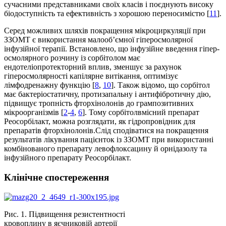
сучасними представниками своїх класів і поєднують високу
біодоступність та ефективність з хорошою переносимістю [
11
].
Серед можливих шляхів покращення мікроциркуляції при
ЗЗОМТ є використання малооб’ємної гіперосмолярної
інфузійної терапії. Встановлено, що інфузійне введення гіпер­
осмолярного розчину із сорбітолом має
ендотеліопротекторний вплив, зменшує за рахунок
гіперосмолярності капілярне витікання, оптимізує
лімфодренажну функцію [
8
,
10
]. Також відомо, що сорбітол
має бактеріостатичну, протизапальну і антифібротичну дію,
підвищує тропність фторхінолонів до грампозитивних
мікроорганізмів [
2
-
4
,
6
]. Тому сорбітолвмісний препарат
Реосорбілакт, можна розглядати, як гідропровідник для
препаратів фторхінолонів.Слід сподіватися на покращення
результатів лікування пацієнток із ЗЗОМТ при використанні
комбінованого препарату левофлоксацину й орнідазолу та
інфузійного препарату Реосорбілакт.
Клінічне спостереження
Рис. 1. Підвищення резистентності
кровоплину в яєчниковій артерії