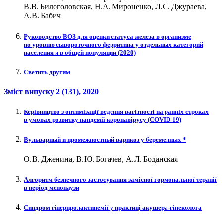
В.В. Билоголовская, Н.А. Мироненко, Л.С. Джураева,
А.В. Бабич
Руководство ВОЗ для оценки статуса железа в организме
по уровню сывороточного ферритина у отдельных категорий
населения и в общей популяции (2020)
Светить другим
Зміст випуску
2 (131)
, 2020
Керівництво з оптимізації ведення вагітності на ранніх строках
в умовах розвитку пандемії коронавірусу (СОVID‑19)
Вульварный и промежностный варикоз у беременных *
О. В. Дженина, В. Ю. Богачев, А. Л. Боданская
Алгоритм безпечного застосування замісної гормональної терапії
в період менопаузи
Синдром гіперпролактинемії у практиці акушера-гінеколога