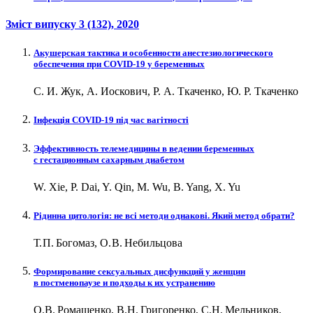
Зміст випуску
3 (132)
, 2020
Акушерская тактика и особенности анестезиологического
обеспечения при COVID‑19 у беременных
С. И. Жук, А. Иоскович, Р. А. Ткаченко, Ю. Р. Ткаченко
Інфекція COVID‑19 під час вагітності
Эффективность телемедицины в ведении беременных
с гестационным сахарным диабетом
W. Xie, P. Dai, Y. Qin, M. Wu, B. Yang, X. Yu
Рідинна цитологія: не всі методи однакові. Який метод обрати?
Т. П. Богомаз, О. В. Небильцова
Формирование сексуальных дисфункций у женщин
в постменопаузе и подходы к их устранению
О.В. Ромащенко, В.Н. Григоренко, С.Н. Мельников,