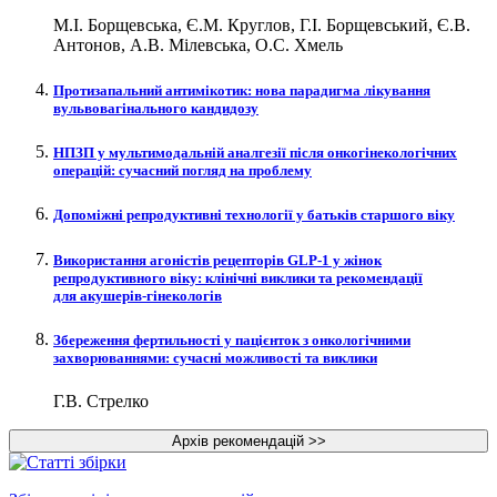
М.І. Борщевська, Є.М. Круглов, Г.І. Борщевський, Є.В.
Антонов, А.В. Мілевська, О.С. Хмель
Протизапальний антимікотик: нова парадигма лікування
вульвовагінального кандидозу
НПЗП у мультимодальній аналгезії після онкогінекологічних
операцій: сучасний погляд на проблему
Допоміжні репродуктивні технології у батьків старшого віку
Використання агоністів рецепторів GLP‑1 у жінок
репродуктивного віку: клінічні виклики та рекомендації
для акушерів-гінекологів
Збереження фертильності у пацієнток з онкологічними
захворюваннями: сучасні можливості та виклики
Г.В. Стрелко