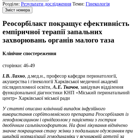
Розділи:
Результати дослідження
Теми:
Гінекологія
Зміст номера
Реосорбілакт покращує ефективність
емпіричної терапії запальних
захворювань органів малого таза
Клінічне спостереження
сторінки:
46-49
І. В. Лахно
, д.мед.н., професор кафедри перинатології,
акушерства і гінекології Харківської медичної академії
післядипломної освіти,
А. Е. Ткачов
, завідувач відділення
функціональної діагностики КНП «Міський перинатальний
центр» Харківської міської ради
У статті описано
клінічний випадок інфузійного
використання сорбітолвмісного препарата Реосорбілакт із
левофлоксацином і орнідазолом
у пацієнтки з гострим
двобічним сальпінгоофоритом. На фоні лікування відмічено
значне покращення стану жінки з подальшим одужанням при
швидкій нормалізації
гемодинаміки у яєчниковій артерії за