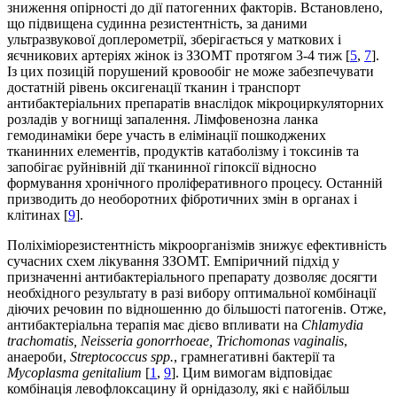
зниження опірності до дії патогенних факторів. Встановлено,
що підвищена судинна резистентність, за даними
ультразвукової доплерометрії, зберігається у маткових і
яєчникових артеріях жінок із ЗЗОМТ протягом 3-4 тиж [
5
,
7
].
Із цих позицій порушений кровообіг не може забезпечувати
достатній рівень оксигенації тканин і транспорт
антибактеріальних препаратів внаслідок мікроциркуляторних
розладів у вогнищі запалення. Лімфовенозна ланка
гемодинаміки бере участь в елімінації пошкоджених
тканинних елементів, продуктів катаболізму і токсинів та
запобігає руйнівній дії тканинної гіпоксії відносно
формування хронічного проліферативного процесу. Останній
призводить до необоротних фібротичних змін в органах і
клітинах [
9
].
Поліхіміорезистентність мікроорганізмів знижує ефективність
сучасних схем лікування ЗЗОМТ. Емпіричний підхід у
призначенні антибактеріального препарату дозволяє досягти
необхідного результату в разі вибору оптимальної комбінації
діючих речовин по відношенню до більшості патогенів. Отже,
антибактеріальна терапія має дієво впливати на
Chlamydia
trachomatis
,
N
eisseria
gonorrhoeae
,
Trichomonas
vagina
lis
,
анаероби,
Streptococcus
sp
p
.
, грамнегативні бактерії та
Mycoplasma
genitalium
[
1
,
9
]. Цим вимогам відповідає
комбінація левофлоксацину й орнідазолу, які є найбільш