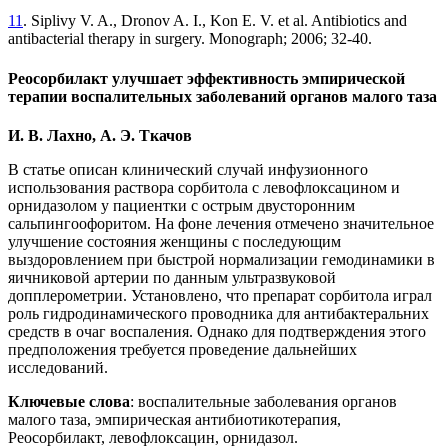
11
. Siplivy V. A., Dronov A. I., Kon E. V. et al. Antibiotics and
antibacterial therapy in surgery. Monograph; 2006; 32-40.
Реосорбилакт улучшает эффективность эмпирической
терапии воспалительных заболеваний органов малого таза
И. В. Лахно,
А. Э. Ткачов
В статье описан клинический случай инфузионного
использования раствора сорбитола с левофлоксацином и
орнидазолом у пациентки с острым двусторонним
сальпингоофоритом. На фоне лечения отмечено значительное
улучшение состояния женщины с последующим
выздоровлением при быстрой нормализации гемодинамики в
яичниковой артерии по данным ультразвуковой
допплерометрии. Установлено, что препарат сорбитола играл
роль гидродинамического проводника для антибактеральних
средств в очаг воспаления. Однако для подтверждения этого
предположения требуется проведение дальнейших
исследований.
Ключевые слова
: воспалительные заболевания органов
малого таза, эмпирическая антибиотикотерапия,
Реосорбилакт, левофлоксацин, орнидазол.