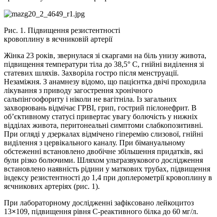
Рис. 1. Підвищення резистентності
кровоплину в яєчниковій артерії
Жінка 23 років, звернулася зі скаргами на біль унизу живота,
підвищення температури тіла до 38,5° С, гнійні виділення зі
статевих шляхів. Захворіла гостро після менструації.
Незаміжня. З анамнезу відомо, що пацієнтка двічі проходила
лікування з приводу загострення хронічного
сальпінгоофориту і ніколи не вагітніла. Із загальних
захворювань відмічає ГРВІ, грип, гострий пієлонефрит. В
об’єктивному статусі привертає увагу болючість у нижніх
відділах живота, перитонеальні симптоми слабкопозитивні.
При огляді у дзеркалах відмічено гіперемію слизової, гнійні
виділення з цервікального каналу. При бімануальному
обстеженні встановлено двобічне збільшення придатків, які
були різко болючими. Шляхом ультразвукового дослідження
встановлено наявність рідини у маткових трубах, підвищення
індексу резистентності до 1,4 при доплерометрії кровоплину в
яєчникових артеріях (рис. 1).
При лабораторному дослідженні зафіксовано лейкоцитоз
13
×
109, підвищення рівня С-реактивного білка до 60 мг/л.