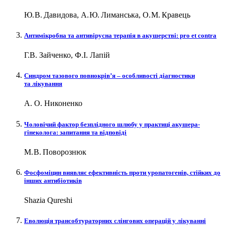
Ю. В. Давидова, А. Ю. Лиманська, О. М. Кравець
Антимікробна та антивірусна терапія в акушерстві: рro et сontra
Г.В. Зайченко, Ф.І. Лапій
Синдром тазового повнокрів’я – ​особливості діагностики
та лікування
А. О. Никоненко
Чоловічий фактор безплідного шлюбу у практиці акушера-
гінеколога: запитання та відповіді
М. В. Поворознюк
Фосфоміцин виявляє ефективність проти уропатогенів, стійких до
інших антибіотиків
Shazia Qureshi
Еволюція трансобтураторних слінгових операцій у лікуванні