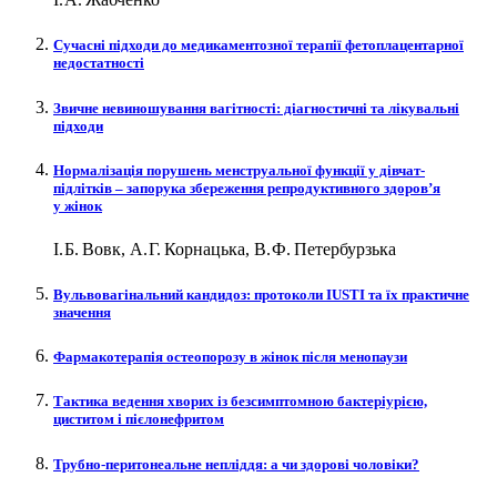
Сучасні підходи до медикаментозної терапії фетоплацентарної
недостатності
Звичне невиношування вагітності: діагностичні та лікувальні
підходи
Нормалізація порушень менструальної функції у дівчат-
підлітків – ​запорука збереження репродуктивного здоров’я
у жінок
І. Б. Вовк, А. Г. Корнацька, В. Ф. Петербурзька
Вульвовагінальний кандидоз: протоколи IUSTI та їх практичне
значення
Фармакотерапія остеопорозу в жінок після менопаузи
Тактика ведення хворих із безсимптомною бактеріурією,
циститом і пієлонефритом
Трубно-перитонеальне непліддя: а чи здорові чоловіки?