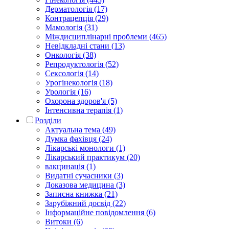
Дерматологія (17)
Контрацепція (29)
Мамологія (31)
Міждисциплінарні проблеми (465)
Невідкладні стани (13)
Онкологія (38)
Репродуктологія (52)
Сексологія (14)
Урогінекологія (18)
Урологія (16)
Охорона здоров'я (5)
Інтенсивна терапія (1)
Розділи
Актуальна тема (49)
Думка фахівця (24)
Лікарські монологи (1)
Лікарський практикум (20)
вакцинація (1)
Видатні сучасники (3)
Доказова медицина (3)
Записна книжка (21)
Зарубіжний досвід (22)
Інформаційне повідомлення (6)
Витоки (6)