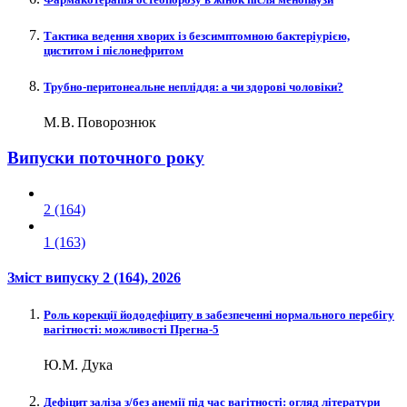
Тактика ведення хворих із безсимптомною бактеріурією,
циститом і пієлонефритом
Трубно-перитонеальне непліддя: а чи здорові чоловіки?
М. В. Поворознюк
Випуски поточного року
2 (164)
1 (163)
Зміст випуску
2 (164)
, 2026
Роль корекції йододефіциту в забезпеченні нормального перебігу
вагітності: можливості Прегна-5
Ю.М. Дука
Дефіцит заліза з/без анемії під час вагітності: огляд літератури