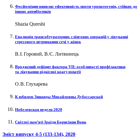
Фосфоміцин виявляє ефективність проти уропатогенів, стійких до
інших антибіотиків
Shazia Qureshi
Еволюція трансобтураторних слінгових операцій у лікуванні
стресового нетримання сечі у жінок
В. І. Горовий, В. Є. Литвинець
Вроджений дефіцит фактора VII: особливості профілактики
та лікування рідкісної коагулопатії
О. В. Глухарева
К юбилею Зинаиды Михайловны Дубоссарской
Нобелевская неделя 2020
Світлої пам’яті Іраїди Борисівни Вовк
Зміст випуску
4-5 (133-134)
, 2020