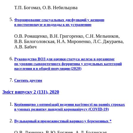
Т. П. Богомаз, О. В. Небильцова
Формирование сексуальных дисфункций у женщин
в постменопаузе и подходы к их устранению
О.В. Ромащенко, В.Н. Григоренко, С.Н. Мельников,
В.В. Билоголовская, Н.А. Мироненко, Л.С. Джураева,
А.В. Бабич
Руководство ВОЗ для оценки статуса железа в организме
по уровню сывороточного ферритина у отдельных категорий
населения и в общей популяции (2020)
Светить другим
Зміст випуску
2 (131)
, 2020
Керівництво з оптимізації ведення вагітності на ранніх строках
в умовах розвитку пандемії коронавірусу (СОVID‑19)
Вульварный и промежностный варикоз у беременных *
О. В. Дженина, В. Ю. Богачев, А. Л. Боданская