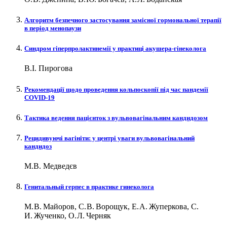
Алгоритм безпечного застосування замісної гормональної терапії
в період менопаузи
Синдром гіперпролактинемії у практиці акушера-гінеколога
В.І. Пирогова
Рекомендації щодо проведення кольпоскопії під час пандемії
COVID‑19
Тактика ведення пацієнток з вульвовагінальним кандидозом
Рецидивуючі вагініти: у центрі уваги вульвовагінальний
кандидоз
М.В. Медведєв
Генитальный герпес в практике гинеколога
М. В. Майоров, С. В. Ворощук, Е. А. Жуперкова, С.
И. Жученко, О. Л. Черняк