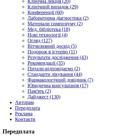
Клінічна лекція (20)
Клінічний випадок (29)
Конференції (60)
Лабораторна діагностика (2)
Матеріали симпозіуму (2)
Мед. бібліотека (18)
Нові технології (4)
Огляд (127)
Вітчизняний досвід (5)
Подорож в історію (11)
Результати дослідження (43)
Рекомендації (35)
Питали-відповідаємо (2)
Стандарти лікування (44)
Фармакологічний довідник (7)
Юридична консультація (17)
Пам'ять (2)
Дайджест (130)
Авторам
Передплата
Реклама
Контакти
Передплата