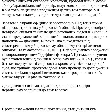
можуть виникати суглобові кровотечі, крововиливи в мозок
або субарахноїдальний простір, шлунково-кишкові кровотечі.
Крім того, пацієнти з вродженим дефіцитом фактора VII
можуть мати надмірну кровотечу після травм та операцій.
Загалом в Україні офіційно зареєстровано 10 дітей з таким
діагнозом, троє з них у Черкаській області. Проте достовірно
невідомо, скільки таких не діагностованих людей в Україні. У
статті представлений клінічниий випадок одного з цих трьох
пацієнтів — дівчинки 14 років, яка знаходиться під
спостереженням у Черкаському обласному центрі дитячої
онкології та гематології (ОЦ ДОГ). Вперше діагноз вродженої
гіпопроконвертинемії (дефіцит фактора VII) тяжкого ступеня
був встанов­лений дівчинці в 7-річному віці (2013 р.) , коли її
батьки звернулися зі скаргою на кровотечу після екстракції
зуба, що тривала протягом доби. Було проведено дослідження
системи зсідання крові і ви­явлено катастрофічно низький,
майже відсутній рівень фактора VII.
Дослідження системи зсідання крові пацієнтки при
первинному зверненні до гематолога:
Проте незважаючи на такі показники, стан дитини був