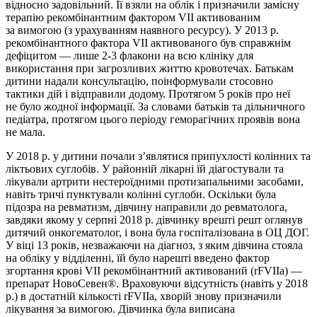
відносно задовільний. Її взяли на облік і призначили замісну
терапію рекомбінантним фактором VII активованим
за вимогою (з урахуванням наявного ресурсу). У 2013 р.
рекомбінантного фактора VII активованого був справжнім
дефіцитом — лише 2-3 флакони на всю клініку для
використання при загрозливих життю кровотечах. Батькам
дитини надали консультацію, поінформували стосовно
тактики дій і відправили додому. Протягом 5 років про неї
не було жодної інформації. За словами батьків та дільничного
педіатра, протягом цього періоду геморагічних проявів вона
не мала.
У 2018 р. у дитини почали з’являтися припух­лості колінних та
ліктьових суглобів. У районній лікарні їй діагостували та
лікували артрити нестероїдними протизапальними засобами,
навіть тричі пунктували колінні суглоби. Оскільки була
підозра на ревматизм, дівчину направили до ревматолога,
завдяки якому у серпні 2018 р. дівчинку врешті решт оглянув
дитячий онкогематолог, і вона була госпіталізована в ОЦ ДОГ.
У віці 13 років, незважаючи на діагноз, з яким дівчина стояла
на обліку у відділенні, їй було нарешті введено фактор
згортання крові VII рекомбінантний активований (rFVIIа) —
препарат НовоСевен®. Враховуючи відсутність (навіть у 2018
р.) в достатній кількості rFVIIа, хворій знову призначили
лікування за вимогою. Дівчинка була виписана