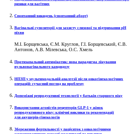
ризики для вагітних
Спонтанний викидень (спонтанний аборт)
Вагінальні супозиторії для захисту слизової та підтримання рН
піхви
М.І. Борщевська, Є.М. Круглов, Г.І. Борщевський, Є.В.
Антонов, А.В. Мілевська, О.С. Хмель
Протизапальний антимікотик: нова парадигма лікування
вульвовагінального кандидозу
НПЗП у мультимодальній аналгезії після онкогінекологічних
операцій: сучасний погляд на проблему
Допоміжні репродуктивні технології у батьків старшого віку
Використання агоністів рецепторів GLP‑1 у жінок
репродуктивного віку: клінічні виклики та рекомендації
для акушерів-гінекологів
Збереження фертильності у пацієнток з онкологічними
захворюваннями: сучасні можливості та виклики