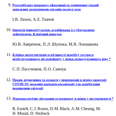
Реосорбілакт покращує ефективність емпіричної терапії
запальних захворювань органів малого таза
І. В. Лахно, А. Е. Ткачов
Інверсія (виворіт) матки, асоційована із субмукозною
лейоміомою. Клінічний випадок
Ю. В. Лавренюк, П. Л. Шупика, М. В. Лоншакова
Клініко-патогенетичні особливості перебігу гострого
необструктивного пієлонефриту у жінок репродуктивного віку *
С. П. Пасєчніков, П. О. Самчук
Праця, відпочинок та розваги у приміщенні в період пандемії
COVID‑19: можливі варіанти організації для запобігання
поширенню епідемії
Фармакологічне лікування остеопорозу в жінок у постменопаузі *
R. Eastell, C. J. Rosen, D. M. Black, A. M. Cheung, M.
H. Murad, D. Shoback