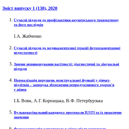
Зміст випуску
1 (130)
, 2020
Сучасні підходи до профілактики акушерського травматизму
та його наслідків
І. А. Жабченко
Сучасні підходи до медикаментозної терапії фетоплацентарної
недостатності
Звичне невиношування вагітності: діагностичні та лікувальні
підходи
Нормалізація порушень менструальної функції у дівчат-
підлітків – ​запорука збереження репродуктивного здоров’я
у жінок
І. Б. Вовк, А. Г. Корнацька, В. Ф. Петербурзька
Вульвовагінальний кандидоз: протоколи IUSTI та їх практичне
значення
Фармакотерапія остеопорозу в жінок після менопаузи