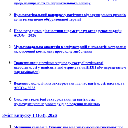
щодо поширеності та перинатального впливу
Вульвовагінальний кандидоз у вагітних: від акушерських ризиків
до патогенетично обґрунтованої терапії
Нова парадигма діагностики ендометріозу: огляд рекомендацій
ACOG – 2026
Мультимодальна аналгезія в амбулаторній гінекології: кеторолак
як ключовий компонент протоколу знеболення
Трансплантація печінки з приводу гострої печінкової
недостатності у пацієнтів, які отримували НПЗП або парацетамол
(ацетамінофен)
Ведення онкологічних захворювань під час вагітності: настанова
ASCO – 2025
Онкогематологічні захворювання та вагітність:
мультидисциплінарний підхід до ведення пацієнток
Зміст випуску
1 (163)
, 2026
Медичний канабіс в Україні: що має знати акушер-гінеколог про