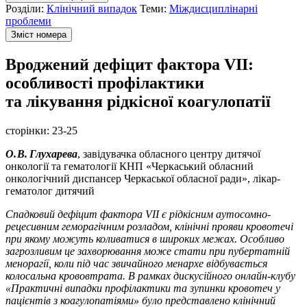
Розділи:
Клінічний випадок
Теми:
Міждисциплінарні
проблеми
Зміст номера
Вроджений дефіцит фактора VII:
особливості профілактики
та лікування рідкісної коагулопатії
сторінки:
23-25
О. В. Глухарева
, завідувачка обласного центру дитячої
онкології та гематології КНП «Черкаський обласний
онкологічний диспансер Черкаської обласної ради», лікар-
гематолог дитячий
Спадковий дефіцит фактора VII є рідкісним
аутосомно-
рецесивним геморагічним розладом, клінічні прояви кровотечі
при якому можуть коливатися в
широких межах. Особливо
загрозливим це захворювання може стати при пубертатній
менорагії, коли під час звичайного менархе відбувається
колосальна крововтрата.
В рамках дискусійного онлайн-клубу
«Практичні випадки профілактики та зупинки кровотеч у
пацієнтів з коагулопатіями» було представлено клінічний