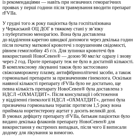
із рекомендаціями — навіть при незначних геморагічних
проявах у перші години після травмування вводити препарат
rFVIIа.
У грудні того ж року пацієнтка була госпіталізована
у Черкаський ОЦ ДОГ в тяжкому стані у зв’язку
з пубертатною менорагією. Вона була доставлена
до відділення каретою швидкої допомоги через декілька годин
після початку маткової кровотечі з порушенням свідомості,
рівнем гемоглобіну 45 г/л. Для зупинки кровотечі був
використаний НовоСевен® — дозою 90 мкг/кг одразу і знову
через 2 год. Проте препарату теж не було в достатній кількості.
В комплексному лікуванні також було застосовано
свіжозаморожену плазму, антифібринолітичні засоби, а також
гормональні препарати за призначенням гінеколога. Оскільки
наявної кількості препарату rFVIIа було не достатьно, ще
певна кількість препарату НовоСевен® була доставлена з
НДСЛ «ОХМАТДИТ». Після консультації і обстеження
у відділенні гінекології НДСЛ «ОХМАТДИТ», дитині була
призначена гормональна терапія: протягом 1,5 року вона
прий­­­мала норетистерону ацетат у досить великій дозі.
В умовах дефіциту препарату rFVIIa, батькам пацієнтки було
видано декілька флаконів препарату НовоСевен® для
використання у екстрених випадках, після чого її виписали
додому для лікування за вимогою.