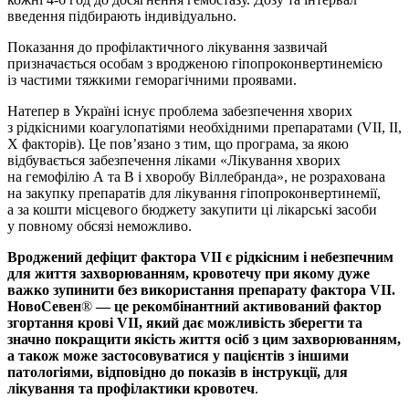
введення підбирають індивідуально.
Показання до профілактичного лікування зазвичай
призначається особам з вродженою гіпопроконвертинемією
із частими тяжкими геморагічними проявами.
Натепер в Україні існує проблема забезпечення хворих
з рідкісними коагулопатіями необхідними препаратами (VII, II,
X факторів). Це пов’язано з тим, що програма, за якою
відбувається забезпечення ліками «Лікування хворих
на гемофілію А та В і хворобу Віллебранда», не розрахована
на закупку препаратів для лікування гіпопроконвертинемії,
а за кошти місцевого бюджету закупити ці лікарські засоби
у повному обсязі неможливо.
Вроджений дефіцит фактора
VII
є рідкісним і небезпечним
для
життя захворюванням, кровотечу при якому дуже
важко зупинити без використання
препарату фактора
VII
.
НовоСевен
®
—
це рекомбінантний активований фактор
згортання крові
VII
, який
дає можливість зберегти та
значно покращити якість життя осіб з
цим захворюванням,
а також може застосовуватися у пацієнтів з
іншими
патологіями, відповідно до показів в інструкції, для
лікування та профілактики кровотеч
.