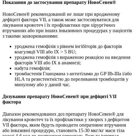
Показання до застосування препарату НовоСевен
®
НовоСевен® рекомендований не лише при вродженому
дефіциті фактора VII, а також може застосовуватися для
лікування кровотеч і їх профілактики при хірургічних
втручаннях або при інших інвазивних процедурах у пацієнтів
з такими захворюваннями:
уроджена гемофілія з рівнем інгібіторів до факторів
коагуляції VIII або IХ > 5 ВU;
уроджена гемофілія з вираженою реакцією на введення
факторів VIIІ або IХ в анамнезі;
набута гемофілія;
тромбастенія Гланцмана з антитілами до GP IIb-IIIa і/або
HLA та резистентністю до переливання тромбоцитів у
минулому або у даний час.
Дозування препарату НовоСевен
®
при дефіциті VII
фактора
Діапазон рекомендованих доз препарату НовоСевен® для
лікування кровотеч та їх профілактики у хворих з дефіцитом
VII фактора, яким будуть проводити оперативне втручання
або інвазивні процедури, становить 15-30 мкг/кг маси тіла
кожні 4-6 год до досягнення гемостазу. Дозу та інтервал