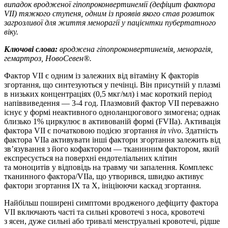
випадок вродженої гіпопроконвертинемії (де­фіцит фактора
VII) тяжкого ступеня,
одним із проявів якого став розвиток
загрозливої для життя менорагії у пацієнтки пубертатного
віку.
Ключові слова:
вроджена гіпопроконвертинемія, менорагія,
гемартроз, НовоСевен
®
.
Фактор VII є одним із залежних від вітаміну К факторів
згортання, що синтезуються у печінці. Він присутній у плазмі
в низьких концентраціях (0,5 мкг/мл) і має короткий період
напіввиведення — 3-4 год. Плазмовий фактор VII переважно
існує у формі неактивного одноланцюгового зимогена; однак
близько 1% циркулює в активованій формі (FVIIa). Активація
фактора VII є початковою подією згортання
in vivo
. Здатність
фактора VIIa активувати інші фактори згортання залежить від
зв’язування з його кофактором — тканинним фактором, який
експресується на поверхні ендотеліальних клітин
та моноцитів у відповідь на травму чи запалення. Комплекс
тканинного фактора/VIIa, що утворився, швидко активує
фактори згортання IX та X, ініціюючи каскад згортання.
Найбільш поширені симптоми вродженого дефіциту фактора
VII включають часті та сильні кровотечі з носа, кровотечі
з ясен, дуже сильні або тривалі менструальні кровотечі, рідше