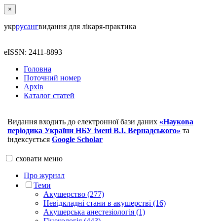
×
укр
рус
анг
видання для лікаря-практика
eISSN: 2411-8893
Головна
Поточний номер
Архів
Каталог статей
Видання входить до електронної бази даних
«Наукова
періодика України НБУ імені В.І. Вернадського»
та
індексується
Google Scholar
сховати
меню
Про журнал
Теми
Акушерство (277)
Невідкладні стани в акушерстві (16)
Акушерська анестезіологія (1)
Гінекологія (443)