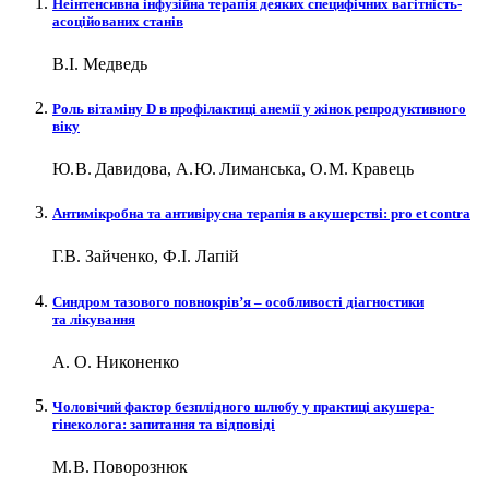
Неінтенсивна інфузійна терапія деяких специфічних вагітність-
асоційованих станів
В.І. Медведь
Роль вітаміну D в профілактиці анемії у жінок репродуктивного
віку
Ю. В. Давидова, А. Ю. Лиманська, О. М. Кравець
Антимікробна та антивірусна терапія в акушерстві: рro et сontra
Г.В. Зайченко, Ф.І. Лапій
Синдром тазового повнокрів’я – ​особливості діагностики
та лікування
А. О. Никоненко
Чоловічий фактор безплідного шлюбу у практиці акушера-
гінеколога: запитання та відповіді
М. В. Поворознюк