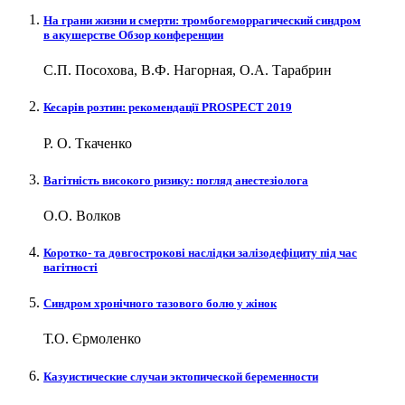
На грани жизни и смерти: тромбогеморрагический синдром
в акушерстве Обзор конференции
С.П. Посохова, В.Ф. Нагорная, О.А. Тарабрин
Кесарів розтин: рекомендації PROSPECT 2019
Р. О. Ткаченко
Вагітність високого ризику: погляд анестезіолога
О.О. Волков
Коротко- та довгострокові наслідки залізодефіциту під час
вагітності
Синдром хронічного тазового болю у жінок
Т.О. Єрмоленко
Казуистические случаи эктопической беременности