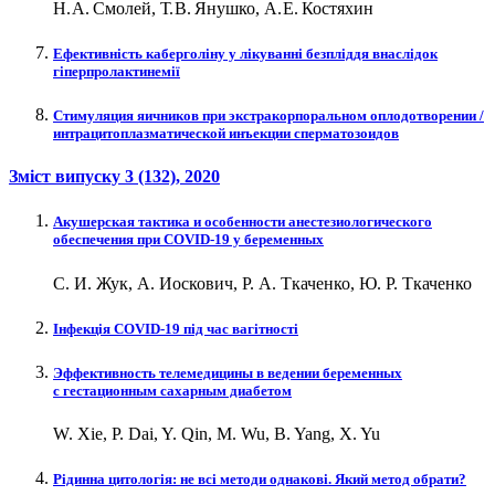
Н. А. Смолей, Т. В. Янушко, А. Е. Костяхин
Ефективність каберголіну у лікуванні безпліддя внаслідок
гіперпролактинемії
Стимуляция яичников при экстракорпоральном оплодотворении /
интрацитоплазматической инъекции сперматозоидов
Зміст випуску
3 (132)
, 2020
Акушерская тактика и особенности анестезиологического
обеспечения при COVID‑19 у беременных
С. И. Жук, А. Иоскович, Р. А. Ткаченко, Ю. Р. Ткаченко
Інфекція COVID‑19 під час вагітності
Эффективность телемедицины в ведении беременных
с гестационным сахарным диабетом
W. Xie, P. Dai, Y. Qin, M. Wu, B. Yang, X. Yu
Рідинна цитологія: не всі методи однакові. Який метод обрати?