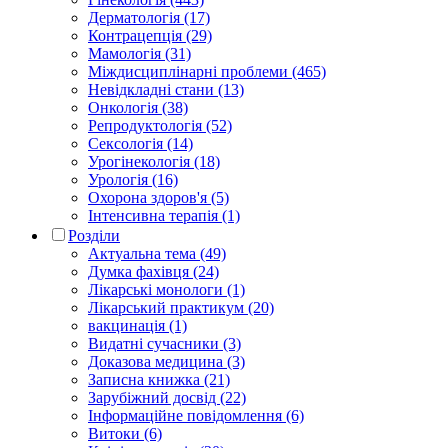
Дерматологія (17)
Контрацепція (29)
Мамологія (31)
Міждисциплінарні проблеми (465)
Невідкладні стани (13)
Онкологія (38)
Репродуктологія (52)
Сексологія (14)
Урогінекологія (18)
Урологія (16)
Охорона здоров'я (5)
Інтенсивна терапія (1)
Розділи
Актуальна тема (49)
Думка фахівця (24)
Лікарські монологи (1)
Лікарський практикум (20)
вакцинація (1)
Видатні сучасники (3)
Доказова медицина (3)
Записна книжка (21)
Зарубіжний досвід (22)
Інформаційне повідомлення (6)
Витоки (6)