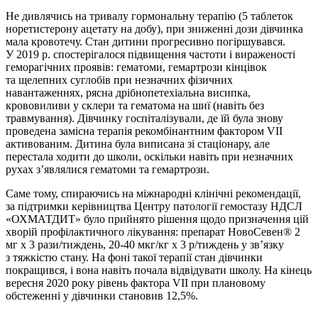
Не дивлячись на тривалу гормональну терапію (5 таблеток
норетистерону ацетату на добу), при зниженні дози дівчинка
мала кровотечу. Стан дитини прогресивно погіршувався.
У 2019 р. спостерігалося підвищення частоти і вираженості
геморагічних проявів: гематоми, гемартрози кінцівок
та щелепних суглобів при незначних фізичних
навантаженнях, рясна дрібнопетехіальна висипка,
крововиливи у склери та гематома на шиї (навіть без
травмування). Дівчинку госпіталізували, де їй була знову
проведена замісна терапія рекомбінантним фактором VII
активованим. Дитина була виписана зі стаціонару, але
перестала ходити до школи, оскільки навіть при незначних
рухах з’являлися гематоми та гемартрози.
Саме тому, спираючись на міжнародні клінічні рекомендації,
за підтримки керівництва Центру патології гемостазу НДСЛ
«ОХМАТДИТ» було прийнято рішення щодо призначення цій
хворій профілактичного лікування: препарат НовоСевен® 2
мг х 3 рази/тиждень, 20-40 мкг/кг х 3 р/тиждень у зв’язку
з тяжкістю стану. На фоні такої терапії стан дівчинки
покращився, і вона навіть почала відвідувати школу. На кінець
вересня 2020 року рівень фактора VII при плановому
обстеженні у дівчинки становив 12,5%.