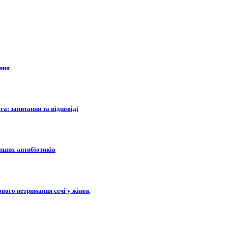
ання
а: запитання та відповіді
інших антибіотиків
ового нетримання сечі у жінок