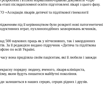
ово розроблені і втілені нормативно-правові документи «Про
 етапі післядипломної освіти підготовлені лікарі з цього фаху.
 «Асоціація лікарів дитячої та підліткової гінекології
ідженням під її керівництвом були розкриті нові патогенетичні
епродуктивних втрат, пухлиноподібних захворювань яєчників,
ад 500 наукових праць як у вітчизняних, так і закордонних
ів. За її редакцією видано підручник «Дитяча та підліткова
офілю по всій Україні.
часу вона приділяла своїм пацієнтам, які її любили і завжди
рекрасну порядну людину, вченого, лікаря-клініциста,
зму, яким будуть пишатися майбутні покоління.
ди залишиться в наших серцях, серцях рідних і друзів.