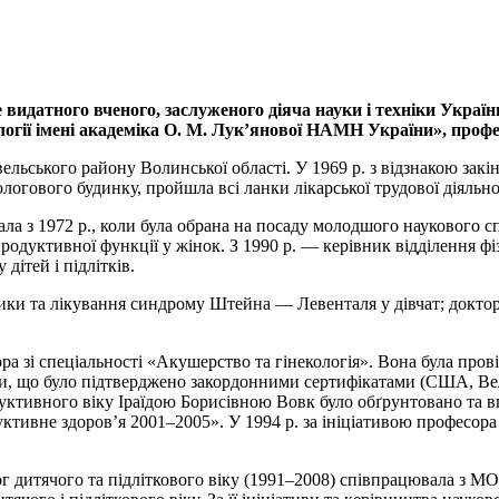
е видатного
вченого, заслуженого діяча науки і техніки Україн
огії імені академіка О. М
. Лук’янової НАМН України», профе
овельського району Волинської області. У 1969 р. з відзнакою за
ологового будинку, пройшла всі ланки лікарської трудової діяльно
вала з 1972 р., коли була обрана на посаду молодшого наукового сп
одуктивної функції у жінок. З 1990 р. — керівник відділення фізіол
дітей і підлітків.
тики та лікування синдрому Штейна — Левенталя у дівчат; доктор
а зі спеціальності «Акушерство та гінекологія». Вона була провідн
жами, що було підтверджено закордонними сертифікатами (США, Ве
дуктивного віку Іраїдою Борисівною Вовк було обґрунтовано та в
ктивне здоров’я 2001–2005». У 1994 р. за ініціативою професора
ог дитячого та підліткового віку (1991–2008) співпрацювала з 