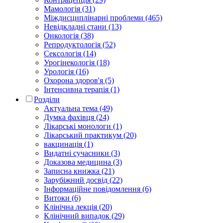
Мамологія (31)
Міждисциплінарні проблеми (465)
Невідкладні стани (13)
Онкологія (38)
Репродуктологія (52)
Сексологія (14)
Урогінекологія (18)
Урологія (16)
Охорона здоров'я (5)
Інтенсивна терапія (1)
Розділи
Актуальна тема (49)
Думка фахівця (24)
Лікарські монологи (1)
Лікарський практикум (20)
вакцинація (1)
Видатні сучасники (3)
Доказова медицина (3)
Записна книжка (21)
Зарубіжний досвід (22)
Інформаційне повідомлення (6)
Витоки (6)
Клінічна лекція (20)
Клінічний випадок (29)