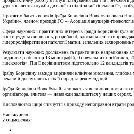
профілактичну роботу в галузі планування сім’ї та гінекології д
удосконалення служби дитячої та підліткової гінекології», розб
Протягом багатьох років Іраїда Борисівна Вовк очолювала Націо
України», членом президії ГО ««Асоціація акушерів-гінекологів
Сфера наукових і практичних інтересів Іраїди Борисівни була 
ланки ряду захворювань, розроблені, вдосконалені та впровадж
гіперпроліферативної патології матки, запальних захворювань г
Результати наукових досліджень та практичних напрацювань втіл
виданнях, співавтор 13 монографій, 9 навчальних посібників, 2
гінекологія». Під її керівництвом підготовлено 12 кандидатів т
Іраїду Борисівну завжди вирізняли клінічне мислення, глибока м
чекали й дослухались всіх її порад та рекомендацій.
Іраїда Борисівна Вовк була й залишається величною постаттю в і
організатора, вчителя — назавжди залишиться у наших серцях. 
Висловлюємо щирі співчуття з приводу непоправної втрати родин
Наш журнал
у соцмережах: