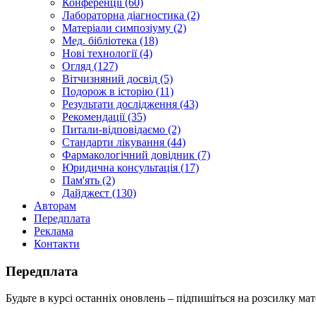
Конференції (60)
Лабораторна діагностика (2)
Матеріали симпозіуму (2)
Мед. бібліотека (18)
Нові технології (4)
Огляд (127)
Вітчизняний досвід (5)
Подорож в історію (11)
Результати дослідження (43)
Рекомендації (35)
Питали-відповідаємо (2)
Стандарти лікування (44)
Фармакологічний довідник (7)
Юридична консультація (17)
Пам'ять (2)
Дайджест (130)
Авторам
Передплата
Реклама
Контакти
Передплата
Будьте в курсі останніх оновлень – підпишіться на розсилку мат