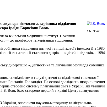
и, акушера-гі­неколога, керівника відділення
сора Іраїди Борисівни Вовк.
І.Б. Вовк
кінчила Київський медичний інститут. Почавши
сті — до професора та керівника відділення.
івробітника відділення дитячої та підліткової гінекології, з 1980
огії та патології статевого дозрівання дітей і підлітків, з 1994
ську дисертацію «Діагностика та лікування безпліддя сімейних
им спеціалістом в галузі дитячої та підліткової гінекології,
лика Британія, Голландія). На основі досліджень щодо вивчення
перше створено систему планування сім’ї в Україні, які увійшли
 І. Б. Вовк було створено перший в країні Центр планування
МОЗ України, очолюючи науково-методичну та лікувально-