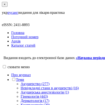
×
укр
рус
анг
видання для лікаря-практика
eISSN: 2411-8893
Головна
Поточний номер
Архів
Каталог статей
Видання входить до електронної бази даних
«Наукова періоди
сховати
меню
Про журнал
Теми
Акушерство (277)
Невідкладні стани в акушерстві (16)
Акушерська анестезіологія (1)
Гінекологія (443)
Дерматологія (17)
Контрацепція (29)