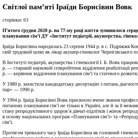
Світлої пам’яті Іраїди Борисівни Вовк
сторінки:
63
П’ятого грудня 2020 р. на 77-му році життя зупинилося серц
планування сім’ї ДУ «Інститут педіатрії, акушерства, гінекол
Іраїда Борисівна народилась 23 серпня 1944 р. в с. Підріжжя К
свій трудовий шлях як лікар акушер-гінеколог Чернігівського п
В Інституті педіатрії, акушерства і гінекології І. Б. Вовк працю
р. — старший науковий співробітник відділення реабілітації репр
р. — керівник відділення планування сім’ї та статевого розвитку 
У 1980 р. захистила кандидатську дисертацію з питань діагнос
пар» — 1990 р.
У 1994 р. Іраїді Борисівні Вовк присвоєно вчене звання професор
питаннях планування сім’ї не тільки в Україні, але й за її ме
стану репродуктивного здоров’я дівчат-підлітків і жінок репро
в основу національних програм «Планування сім’ї» та «Репроду
сім’ї.
Протягом тривалого часу Іраїда Борисівна як головний гінекол