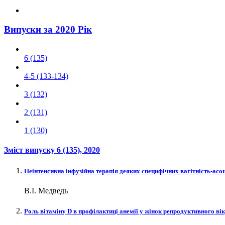
Випуски за 2020 Рік
6 (135)
4-5 (133-134)
3 (132)
2 (131)
1 (130)
Зміст випуску
6 (135)
, 2020
Неінтенсивна інфузійна терапія деяких специфічних вагітність-асо
В.І. Медведь
Роль вітаміну D в профілактиці анемії у жінок репродуктивного ві