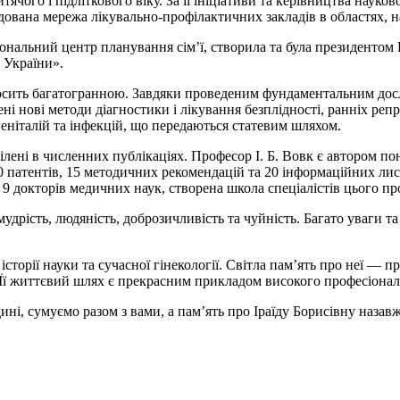
итячого і підліткового віку. За її ініціативи та керівництва наук
удована мережа лікувально-профілактичних закладів в областях, на
нальний центр планування сім’ї, створила та була президентом ГО
 України».
досить багатогранною. Завдяки проведеним фундаментальним досл
ені нові методи діагностики і лікування безплідності, ранніх р
еніталій та інфекцій, що передаються статевим шляхом.
ені в численних публікаціях. Професор І. Б. Вовк є автором пон
0 патентів, 15 методичних рекомендацій та 20 інформаційних лист
а 9 докторів медичних наук, створена школа спеціалістів цього пр
удрість, людяність, доброзичливість та чуйність. Багато уваги та 
сторії науки та сучасної гінекології. Світла пам’ять про неї — п
Її життєвий шлях є прекрасним прикладом високого професіоналі
і, сумуємо разом з вами, а пам’ять про Іраїду Борисівну назавж