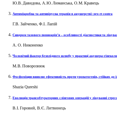
Ю. В. Давидова, А. Ю. Лиманська, О. М. Кравець
Антимікробна та антивірусна терапія в акушерстві: рro et сontra
Г.В. Зайченко, Ф.І. Лапій
Синдром тазового повнокрів’я – ​особливості діагностики та лікув
А. О. Никоненко
Чоловічий фактор безплідного шлюбу у практиці акушера-гінеколог
М. В. Поворознюк
Фосфоміцин виявляє ефективність проти уропатогенів, стійких до 
Shazia Qureshi
Еволюція трансобтураторних слінгових операцій у лікуванні стрес
В. І. Горовий, В. Є. Литвинець