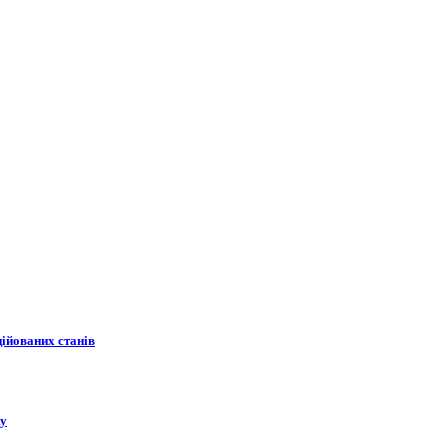
ційованих станів
ку