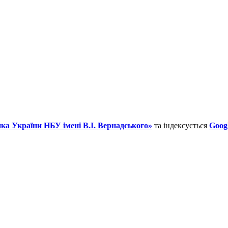
ка України НБУ імені В.І. Вернадського»
та індексується
Googl