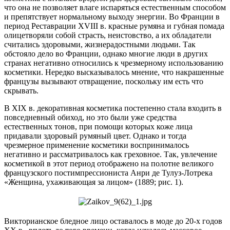
что она не позволяет влаге испаряться естественным способом
и препятствует нормальному выходу энергии. Во Франции в
период Реставрации XVIII в. красные румяна и губная помада
олицетворяли собой страсть, неистовство, а их обладатели
считались здоровыми, жизнерадостными людьми. Так
обстояло дело во Франции, однако многие люди в других
странах негативно относились к чрезмерному использованию
косметики. Нередко высказывалось мнение, что накрашенные
французы вызывают отвращение, поскольку им есть что
скрывать.
В XIX в. декоративная косметика постепенно стала входить в
повседневный обиход, но это были уже средства
естественных тонов, при помощи которых коже лица
придавали здоровый румяный цвет. Однако и тогда
чрезмерное применение косметики воспринималось
негативно и рассматривалось как греховное. Так, увлечение
косметикой в этот период отображено на полотне великого
французского постимпрессиониста Анри де Тулуз-Лотрека
«Женщина, ухаживающая за лицом» (1889; рис. 1).
Викторианское бледное лицо оставалось в моде до 20-х годов