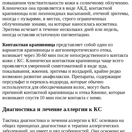
повышения чувствительности кожи к солнечному облучению.
Клинически она проявляется в виде АКД, контактной
крапивницы или лихеноидных высыпаний, отечной эритемы,
иногда с пузырями, в местах, строго ограниченных
облученными зонами, на которые наносилась косметика.
Эритема исчезает в течение нескольких дней или недель,
иногда оставляя остаточную пигментацию.
Контактная крапивница
представляет собой один из
вариантов крапивницы и ангионевротического отека,
возникает через 30-60 мин после непосредственного контакта
кожи с КС. Клинически контактная крапивница чаще всего
проявляется умеренной симптоматикой в виде зуда,
покалывания, жжения, эритемы и волдырей, крайне редко
возможно развитие анафилаксии. Препараты, содержащие
персульфат и перекись водорода, которые обычно
используются для обесцвечивания волос, могут быть
причиной контактной крапивницы и отека Квинке, которые
возникают спустя 10 мин после контакта с ними.
Диагностика и лечение аллергии к КС
Тактика диагностики и лечения аллергии к КС основана на
общих принципах диагностики и терапии аллергических
заболеваний, но имеет и ряд особенностей.
Она основана на