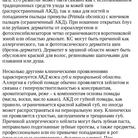
традиционных средств ухода за кожей шеи
(распространенный АКД), так и лака для ногтей и
попаданием пыльцы примулы (Primula obconica) c кончиков
пальцев (ограниченный АКД). При ношении открытых блуз
или рубашек дерматиты от аэроаллергенов и
фотосенсибилизаторов четко ограничиваются воротниковой
зоной или областью декольте. КС могут быть причиной как
аллергического, так и фототоксического дерматита шеи
(брелок-дерматит). Дерматит в заушной области может быть
обусловлен краской для волос, резиновыми шапочками для
плавания или душа.
Несколько другими клиническими проявлениями
характеризуется
АКД кожи губ и периоральной области
.
Аллергия к губной помаде обычно проявляется хейлитом и
связана с гиперчувствительностью к консервантам,
ароматизаторам, реже – к компонентам основы помады
(масла, воски, масло какао). АКД от губной помады, как
правило, ограничивается красной каймой губ, но иногда
может распространяться на периоральную зону. Клинически
он проявляется сухостью, шелушением и трещинами губ.
Причиной аллергического хейлита могут быть зубная паста,
неправильно подогнанные зубные протезы, а также предметы,
профессионально или по привычке попадающие в рот
(музыкальные инструменты, булавки и ключи). При