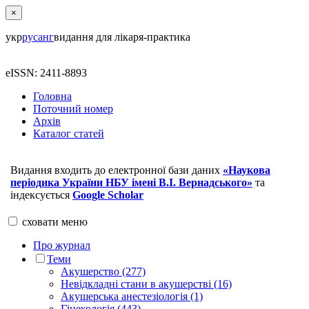
×
укр
рус
анг
видання для лікаря-практика
eISSN: 2411-8893
Головна
Поточний номер
Архів
Каталог статей
Видання входить до електронної бази даних
«Наукова
періодика України НБУ імені В.І. Вернадського»
та
індексується
Google Scholar
сховати
меню
Про журнал
Теми
Акушерство (277)
Невідкладні стани в акушерстві (16)
Акушерська анестезіологія (1)
Гінекологія (443)