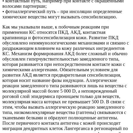
• контактный путь, например при контакте с окрашенными
волосами партнерши;
• фотоаллергический путь – при инсоляции определенные
химические вещества могут вызывать сенсибилизацию.
Как мы указывали выше, к побочным реакциям при
применении КС относятся ПКД, АКД, контактная
крапивница и фотосенсибилизация кожи. Развитие ПКД
обусловлено неиммунологическими механизмами и связано с
раздражающим влиянием на кожу различных ингредиентов
КС. Механизм формирования АКД более сложный и обычно
обусловлен гиперчувствительностью замедленного типа,
которая развивается при непосредственном контакте кожи с
химическими аллергенами. Обязательным условием для
развития АКД является предварительная сенсибилизация,
которая носит название фазы индукции. Аллергические
реакции замедленного типа развиваются лишь на вещества с
молекулярной массой более 5 000 D, а неповрежденный
роговой слой эпидермиса проницаем только для веществ,
молекулярная масса которых не превышает 500 D. В связи с
этим, чтобы вызвать аллергическую реакцию замедленного
типа, низкомолекулярные вещества (гаптены) связываются с
тканевыми белками и образуют полноценные антигены.
После первичного контакта антигена с кожей происходит
миграция дендритных клеток Лангерганса в регионарный по