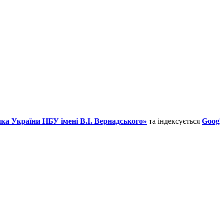
ка України НБУ імені В.І. Вернадського»
та індексується
Googl