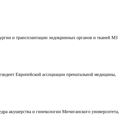
рургии и трансплантации эндокринных органов и тканей МЗ
президент Европейской ассоциации пренатальной медицины,
дра акушерства и гинекологии Мичиганского университета,