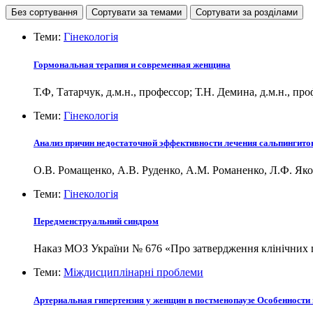
Без сортування
Сортувати за темами
Сортувати за розділами
Теми:
Гінекологія
Гормональная терапия и современная женщина
Т.Ф, Татарчук, д.м.н., профессор; Т.Н. Демина, д.м.н., пр
Теми:
Гінекологія
Анализ причин недостаточной эффективности лечения сальпингито
О.В. Ромащенко, А.В. Руденко, А.М. Романенко, Л.Ф. 
Теми:
Гінекологія
Передменструальний синдром
Наказ МОЗ України № 676 «Про затвердження клінічних пр
Теми:
Міждисциплінарні проблеми
Артериальная гипертензия у женщин в постменопаузе Особенности 