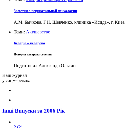
Заметки о перинатальной психологии
А.М. Бычкова, Г.Н. Шевченко, клиника «Исида», г. Киев
Теми:
Акушерство
Кесарю – кесарево
История кесарева сечения
Подготовил Александр Ольгин
Наш журнал
у соцмережах:
Інші Випуски за 2006 Рік
2 (2)