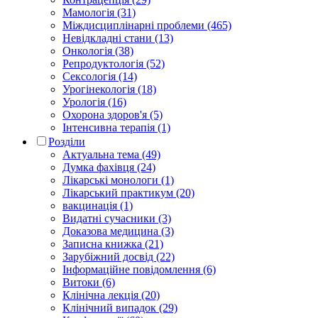
Мамологія (31)
Міждисциплінарні проблеми (465)
Невідкладні стани (13)
Онкологія (38)
Репродуктологія (52)
Сексологія (14)
Урогінекологія (18)
Урологія (16)
Охорона здоров'я (5)
Інтенсивна терапія (1)
Розділи
Актуальна тема (49)
Думка фахівця (24)
Лікарські монологи (1)
Лікарський практикум (20)
вакцинація (1)
Видатні сучасники (3)
Доказова медицина (3)
Записна книжка (21)
Зарубіжний досвід (22)
Інформаційне повідомлення (6)
Витоки (6)
Клінічна лекція (20)
Клінічний випадок (29)