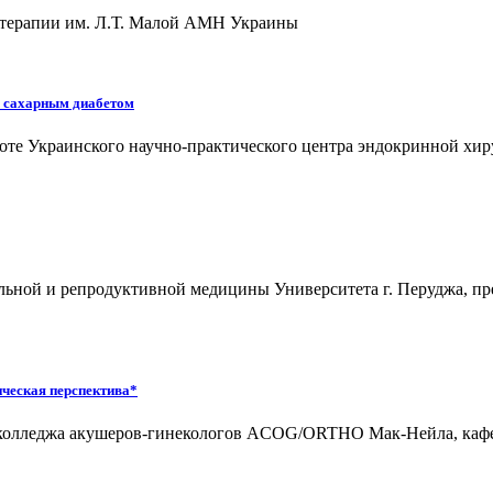
а терапии им. Л.Т. Малой АМН Украины
с сахарным диабетом
аботе Украинского научно-практического центра эндокринной хи
тальной и репродуктивной медицины Университета г. Перуджа, 
ическая перспектива*
о колледжа акушеров-гинекологов ACOG/ORTHO Мак-Нейла, кафе