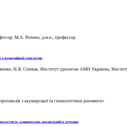
офессор; М.А. Репина, д.м.н., профессор
в хламидийной этиологии
Яковенко, Н.Я. Спивак, Институт урологии АМН Украины, Инст
отоколів з акушерської та гінекологічної допомоги»
патогенеза, клинических проявлений и лечения