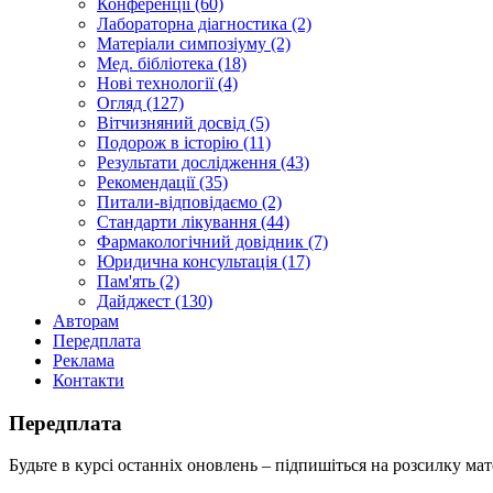
Конференції (60)
Лабораторна діагностика (2)
Матеріали симпозіуму (2)
Мед. бібліотека (18)
Нові технології (4)
Огляд (127)
Вітчизняний досвід (5)
Подорож в історію (11)
Результати дослідження (43)
Рекомендації (35)
Питали-відповідаємо (2)
Стандарти лікування (44)
Фармакологічний довідник (7)
Юридична консультація (17)
Пам'ять (2)
Дайджест (130)
Авторам
Передплата
Реклама
Контакти
Передплата
Будьте в курсі останніх оновлень – підпишіться на розсилку мат