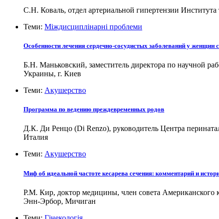
С.Н. Коваль, отдел артериальной гипертензии Институт
Теми:
Міждисциплінарні проблеми
Особенности лечения сердечно-сосудистых заболеваний у женщин 
Б.Н. Маньковский, заместитель директора по научной р
Украины, г. Киев
Теми:
Акушерство
Программа по ведению преждевременных родов
Д.К. Ди Ренцо (Di Renzo), руководитель Центра перина
Италия
Теми:
Акушерство
Миф об идеальной частоте кесарева сечения: комментарий и истор
Р.M. Кир, доктор медицины, член совета Американског
Энн-Эрбор, Мичиган
Теми:
Гінекологія