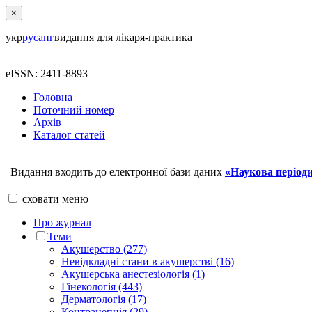
×
укр
рус
анг
видання для лікаря-практика
eISSN: 2411-8893
Головна
Поточний номер
Архів
Каталог статей
Видання входить до електронної бази даних
«Наукова періоди
сховати
меню
Про журнал
Теми
Акушерство (277)
Невідкладні стани в акушерстві (16)
Акушерська анестезіологія (1)
Гінекологія (443)
Дерматологія (17)
Контрацепція (29)