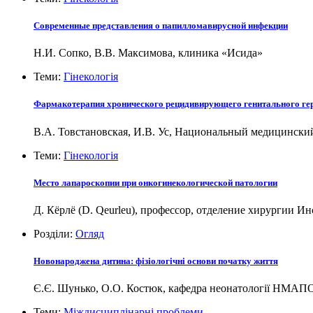
Современные представления о папилломавирусной инфекции
Н.И. Сопко, В.В. Максимова, клиника «Исида»
Теми:
Гінекологія
Фармакотерапия хронического рецидивирующего генитального ге
В.А. Товстановская, И.В. Ус, Национальный медицински
Теми:
Гінекологія
Место лапароскопии при онкогинекологической патологии
Д. Кёрлё (D. Qeurleu), профессор, отделение хирургии И
Розділи:
Огляд
Новонароджена дитина: фізіологічні основи початку життя
Є.Є. Шунько, О.О. Костюк, кафедра неонатології НМАПО
Теми:
Міждисциплінарні проблеми