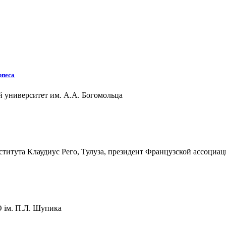
рпеса
й университет им. А.А. Богомольца
нститута Клаудиус Рего, Тулуза, президент Французской ассоциа
 ім. П.Л. Шупика