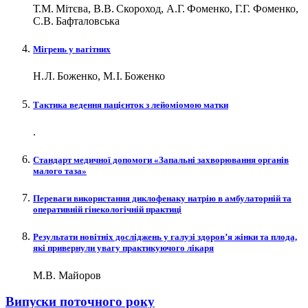
Т.М. Мітєва, В.В. Скороход, А.Г. Фоменко, Г.Г. Фоменко,
С.В. Бафталовська
Мігрень у вагітних
Н. Л. Боженко, М. І. Боженко
Тактика ведення пацієнток з лейоміомою матки
.
Стандарт медичної допомоги «Запальні захворювання органів
малого таза»
Переваги використання диклофенаку натрію в амбулаторній та
оперативній гінекологічній практиці
Результати новітніх досліджень у галузі здоров’я жінки та плода,
які привернули увагу практикуючого лікаря
М.В. Майоров
Випуски поточного року