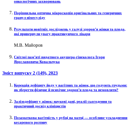
онкологічних захворювань
Порівняльна оптична мікроскопія оригінальних та генеричних
гранул німесуліду
Результати новітніх досліджень у галузі здоров’я жінки та плода,
які привернули увагу практикуючого лікаря
М.В. Майоров
Світлої пам’яті видатного акушера-гінеколога Ігоря
Ярославовича Ковальчука
Зміст випуску
2 (149)
, 2023
Корекція дефіциту йоду у вагітних та жінок, що годують грудьми:
як зберегти фізичне й психічне здоров’я плода та немовляти?
Залізодефіцит у жінок: наукові дані, реалії сьогодення та
практичний досвід клініцистів
Позаматкова вагітність у рубці на матці — особливе ускладнення
кесаревого розтину