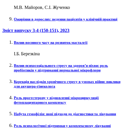
М.В. Майоров, С.І. Жученко
Ожиріння в дорослих: ведення пацієнтів у клінічній практиці
Зміст випуску
3-4 (150-151)
, 2023
Вплив воєнного часу на розвиток масталгії
І.Б. Березкіна
Вплив психосоціального стресу на здоров’я піхви: роль
пробіотиків у підтриманні нормальної мікрофлори
Корекція наслідків хронічного стресу в умовах війни: виклики
для акушера-­гінеколога
Роль прогестерону у відновленні мікроциркуляції
фетоплацентарного комплексу
Набута гемофілія: нові підходи до діагностики та лікування
Роль психологічної підтримки у комплексному лікуванні