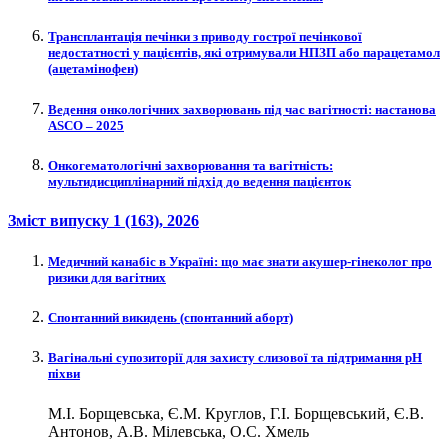
Трансплантація печінки з приводу гострої печінкової
недостатності у пацієнтів, які отримували НПЗП або парацетамол
(ацетамінофен)
Ведення онкологічних захворювань під час вагітності: настанова
ASCO – 2025
Онкогематологічні захворювання та вагітність:
мультидисциплінарний підхід до ведення пацієнток
Зміст випуску
1 (163)
, 2026
Медичний канабіс в Україні: що має знати акушер-гінеколог про
ризики для вагітних
Спонтанний викидень (спонтанний аборт)
Вагінальні супозиторії для захисту слизової та підтримання рН
піхви
М.І. Борщевська, Є.М. Круглов, Г.І. Борщевський, Є.В.
Антонов, А.В. Мілевська, О.С. Хмель