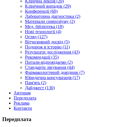
Клінічна лекція (20)
Клінічний випадок (29)
Конференції (60)
Лабораторна діагностика (2)
Матеріали симпозіуму (2)
Мед. бібліотека (18)
Нові технології (4)
Огляд (127)
Вітчизняний досвід (5)
Подорож в історію (11)
Результати дослідження (43)
Рекомендації (35)
Питали-відповідаємо (2)
Стандарти лікування (44)
Фармакологічний довідник (7)
Юридична консультація (17)
Пам'ять (2)
Дайджест (130)
Авторам
Передплата
Реклама
Контакти
Передплата