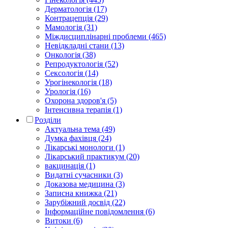
Дерматологія (17)
Контрацепція (29)
Мамологія (31)
Міждисциплінарні проблеми (465)
Невідкладні стани (13)
Онкологія (38)
Репродуктологія (52)
Сексологія (14)
Урогінекологія (18)
Урологія (16)
Охорона здоров'я (5)
Інтенсивна терапія (1)
Розділи
Актуальна тема (49)
Думка фахівця (24)
Лікарські монологи (1)
Лікарський практикум (20)
вакцинація (1)
Видатні сучасники (3)
Доказова медицина (3)
Записна книжка (21)
Зарубіжний досвід (22)
Інформаційне повідомлення (6)
Витоки (6)