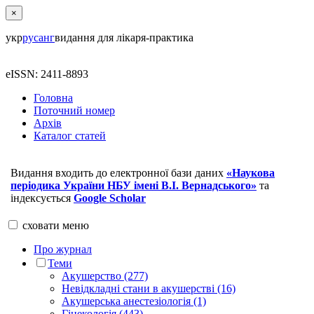
×
укр
рус
анг
видання для лікаря-практика
eISSN: 2411-8893
Головна
Поточний номер
Архів
Каталог статей
Видання входить до електронної бази даних
«Наукова
періодика України НБУ імені В.І. Вернадського»
та
індексується
Google Scholar
сховати
меню
Про журнал
Теми
Акушерство (277)
Невідкладні стани в акушерстві (16)
Акушерська анестезіологія (1)
Гінекологія (443)