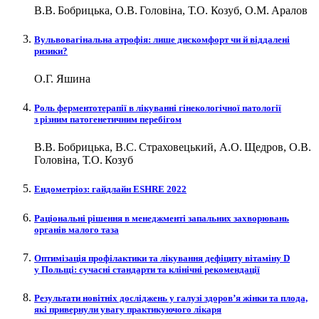
В.В. Бобрицька, О.В. Головіна, Т.О. Козуб, О.М. Аралов
Вульвовагінальна атрофія: лише дискомфорт чи й віддалені
ризики?
О.Г. Яшина
Роль ферментотерапії в лікуванні гінекологічної патології
з різним патогенетичним перебігом
В.В. Бобрицька, В.С. Страховецький, А.О. Щедров, О.В.
Головіна, Т.О. Козуб
Ендометріоз: гайдлайн ESHRE 2022
Раціональні рішення в менеджменті запальних захворювань
органів малого таза
Оптимізація профілактики та лікування дефіциту вітаміну D
у Польщі: сучасні стандарти та клінічні рекомендації
Результати новітніх досліджень у галузі здоров’я жінки та плода,
які привернули увагу практикуючого лікаря