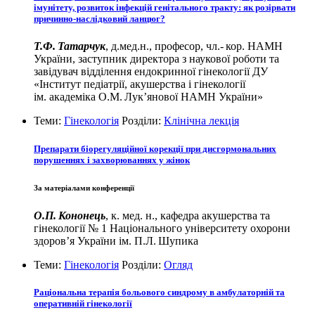
імунітету, розвиток інфекцій генітального тракту: як розірвати
причинно-­наслідковий ланцюг?
Т.Ф. Татарчук
, д.мед.н., професор, чл.‑ кор. НАМН
України, заступник директора з наукової роботи та
завідувач відділення ендокринної гінекології ДУ
«Інститут педіатрії, акушерства і гінекології
ім. академіка О.М. Лук’янової НАМН України»
Теми:
Гінекологія
Розділи:
Клінічна лекція
Препарати біорегуляційної корекції при дисгормональних
порушеннях і захворюваннях у жінок
За матеріалами конференції
О.П. Кононець
, к. мед. н., кафедра акушерства та
гінекології № 1 Національного університету охорони
здоров’я України ім. П.Л. Шупика
Теми:
Гінекологія
Розділи:
Огляд
Раціональна терапія больового синдрому в амбулаторній та
оперативній гінекології