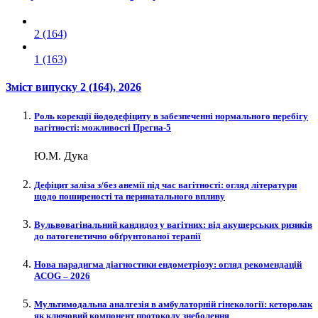
2 (164)
1 (163)
Зміст випуску
2 (164)
, 2026
Роль корекції йододефіциту в забезпеченні нормального перебігу
вагітності: можливості Прегна-5
Ю.М. Дука
Дефіцит заліза з/без анемії під час вагітності: огляд літератури
щодо поширеності та перинатального впливу
Вульвовагінальний кандидоз у вагітних: від акушерських ризиків
до патогенетично обґрунтованої терапії
Нова парадигма діагностики ендометріозу: огляд рекомендацій
ACOG – 2026
Мультимодальна аналгезія в амбулаторній гінекології: кеторолак
як ключовий компонент протоколу знеболення