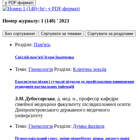
у PDF-форматі
Номер журналу:
1 (148)
' 2023
Без сортування
Сортувати за темами
Сортувати за розділами
Розділи:
Пам'ять
Світлій пам’яті Ігоря Іванченка
Теми:
Гінекологія
Розділи:
Клінічна лекція
Екосистема піхви і сучасні підходи до профілактики виникнення
рецидивів вагінальних інфекцій
З.М. Дубоссарська
, д. мед. н., професор кафедри
сімейної медицини факультету післядипломної освіти
Дніпропетровського державного медичного
університету
Теми:
Гінекологія
Розділи:
Думка фахівця
Психосоціальний стрес, зміни мікробіому жінки, дисрегуляція