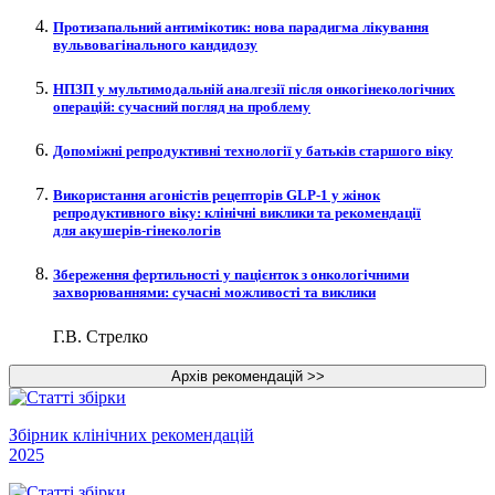
Протизапальний антимікотик: нова парадигма лікування
вульвовагінального кандидозу
НПЗП у мультимодальній аналгезії після онкогінекологічних
операцій: сучасний погляд на проблему
Допоміжні репродуктивні технології у батьків старшого віку
Використання агоністів рецепторів GLP‑1 у жінок
репродуктивного віку: клінічні виклики та рекомендації
для акушерів-гінекологів
Збереження фертильності у пацієнток з онкологічними
захворюваннями: сучасні можливості та виклики
Г.В. Стрелко
Збірник клінічних рекомендацій
2025