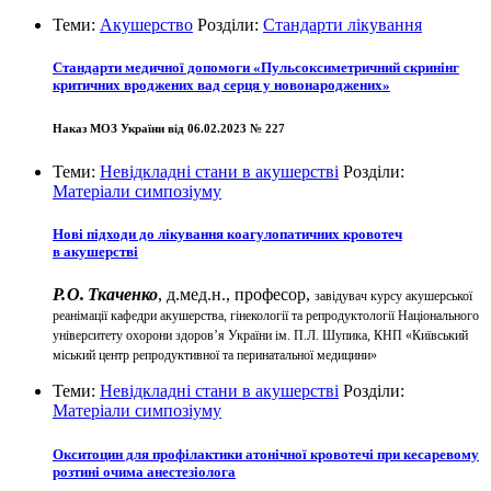
Теми:
Акушерство
Розділи:
Стандарти лікування
Стандарти медичної допомоги «Пульсоксиметричний скринінг
критичних вроджених вад серця у новонароджених»
Наказ МОЗ України від 06.02.2023 № 227
Теми:
Невідкладні стани в акушерстві
Розділи:
Матеріали симпозіуму
Нові підходи до лікування коагулопатичних кровотеч
в акушерстві
Р. О. Ткаченко
, д.мед.н., професор,
завідувач курсу акушерської
реанімації кафедри акушерства, гінекології та репродуктології Національного
університету охорони здоров’я України ім. П.Л. Шупика, КНП «Київський
міський центр репродуктивної та перинатальної медицини»
Теми:
Невідкладні стани в акушерстві
Розділи:
Матеріали симпозіуму
Окситоцин для профілактики атонічної кровотечі при кесаревому
розтині очима анестезіолога