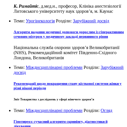
К. Римайтіс
, д.мед.н., професор, Клініка анестезіології
Литовського університету наук здоров’я, м. Каунас
Теми:
Урогінекологія
Розділи:
Зарубіжний досвід
Алгоритм надання медичної допомоги дорослим із гіперактивним
сечовим міхуром у медичному закладі первинного рівня
Національна служба охорони здоров’я Великобританії
(NHS), Рекомендаційний комітет Південно-Східного
Лондона, Великобританія
Теми:
Міждисциплінарні проблеми
Розділи:
Зарубіжний
досвід
Рекомендації щодо покращення стану кісткової системи жінки у
різні вікові періоди
Звіт Товариства з досліджень у сфері жіночого здоров’я
Теми:
Міждисциплінарні проблеми
Розділи:
Огляд
Гіпотиреоз: сучасний алгоритм скринінгу, діагностики й
лікування