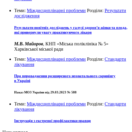
Теми:
Міждисциплінарні проблеми
Розділи:
Результати
дослідження
Результати новітніх досліджень у галузі здоров’я жінки та плода,
які привернули увагу практикуючого лікаря
М.В. Майоров
, КНП «Міська поліклініка № 5»
Харківської міської ради
Теми:
Міждисциплінарні проблеми
Розділи:
Стандарти
лікування
Про впровадження розширеного неонатального скринінгу
в Україні
Наказ МОЗ України від 29.03.2023 № 588
Теми:
Міждисциплінарні проблеми
Розділи:
Стандарти
лікування
Інструкція з екстреної профілактики правця