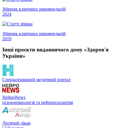
Збірник клінічних рекомендацій
2024
Збірник клінічних рекомендацій
2019
Інші проєкти видавничого дому «Здоров'я
України»
Спеціалізований медичний портал
НейроNews
психоневрологія та нейропсихіатрія
Дитячий лікар