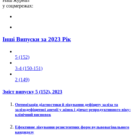
Наш журнал
у соцмережах:
Інші Випуски за 2023 Рік
5 (152)
3-4 (150-151)
2 (149)
Зміст випуску
5 (152)
, 2023
Оптимізація діагностики й лікування дефіциту заліза та
залізодефіцитної анемії у жінок і дівчат репродуктивного віку:
клінічний висновок
Ефективне лікування резистентних форм вульвовагінального
кандидозу