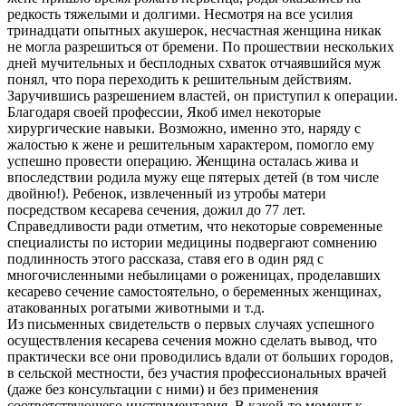
редкость тяжелыми и долгими. Несмотря на все усилия
тринадцати опытных акушерок, несчастная женщина никак
не могла разрешиться от бремени. По прошествии нескольких
дней мучительных и бесплодных схваток отчаявшийся муж
понял, что пора переходить к решительным действиям.
Заручившись разрешением властей, он приступил к операции.
Благодаря своей профессии, Якоб имел некоторые
хирургические навыки. Возможно, именно это, наряду с
жалостью к жене и решительным характером, помогло ему
успешно провести операцию. Женщина осталась жива и
впоследствии родила мужу еще пятерых детей (в том числе
двойню!). Ребенок, извлеченный из утробы матери
посредством кесарева сечения, дожил до 77 лет.
Справедливости ради отметим, что некоторые современные
специалисты по истории медицины подвергают сомнению
подлинность этого рассказа, ставя его в один ряд с
многочисленными небылицами о роженицах, проделавших
кесарево сечение самостоятельно, о беременных женщинах,
атакованных рогатыми животными и т.д.
Из письменных свидетельств о первых случаях успешного
осуществления кесарева сечения можно сделать вывод, что
практически все они проводились вдали от больших городов,
в сельской местности, без участия профессиональных врачей
(даже без консультации с ними) и без применения
соответствующего инструментария. В какой-то момент к