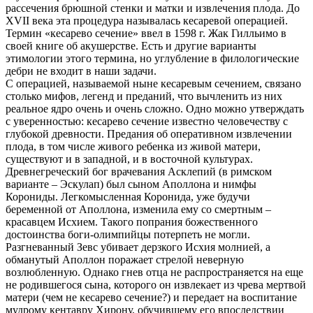
рассечения брюшной стенки и матки и извлечения плода. До
XVII века эта процедура называлась кесаревой операцией.
Термин «кесарево сечение» ввел в 1598 г. Жак Гилльимо в
своей книге об акушерстве. Есть и другие варианты
этимологии этого термина, но углубление в филологические
дебри не входит в наши задачи.
С операцией, называемой ныне кесаревым сечением, связано
столько мифов, легенд и преданий, что вычленить из них
реальное ядро очень и очень сложно. Одно можно утверждать
с уверенностью: кесарево сечение известно человечеству с
глубокой древности. Предания об оперативном извлечении
плода, в том числе живого ребенка из живой матери,
существуют и в западной, и в восточной культурах.
Древнегреческий бог врачевания Асклепий (в римском
варианте – Эскулап) был сыном Аполлона и нимфы
Корониды. Легкомысленная Коронида, уже будучи
беременной от Аполлона, изменила ему со смертным –
красавцем Исхием. Такого попрания божественного
достоинства боги-олимпийцы потерпеть не могли.
Разгневанный Зевс убивает дерзкого Исхия молнией, а
обманутый Аполлон поражает стрелой неверную
возлюбленную. Однако гнев отца не распространяется на еще
не родившегося сына, которого он извлекает из чрева мертвой
матери (чем не кесарево сечение?) и передает на воспитание
мудрому кентавру Хирону, обучившему его впоследствии