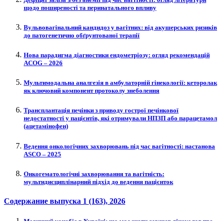
щодо поширеності та перинатального впливу
Вульвовагінальний кандидоз у вагітних: від акушерських ризиків
до патогенетично обґрунтованої терапії
Нова парадигма діагностики ендометріозу: огляд рекомендацій
ACOG – 2026
Мультимодальна аналгезія в амбулаторній гінекології: кеторолак
як ключовий компонент протоколу знеболення
Трансплантація печінки з приводу гострої печінкової
недостатності у пацієнтів, які отримували НПЗП або парацетамол
(ацетамінофен)
Ведення онкологічних захворювань під час вагітності: настанова
ASCO – 2025
Онкогематологічні захворювання та вагітність:
мультидисциплінарний підхід до ведення пацієнток
Содержание выпуска
1 (163)
, 2026