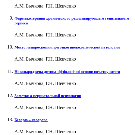
А.М. Бычкова, Г.Н. Шевченко
Фармакотерапия хронического рецидивирующего генитального
герпеса
А.М. Бычкова, Г.Н. Шевченко
Место лапароскопии при онкогинекологической патологии
А.М. Бычкова, Г.Н. Шевченко
Новонароджена дитина: фізіологічні основи початку життя
А.М. Бычкова, Г.Н. Шевченко
Заметки о перинатальной психологии
А.М. Бычкова, Г.Н. Шевченко
Кесарю – кесарево
А.М. Бычкова, Г.Н. Шевченко