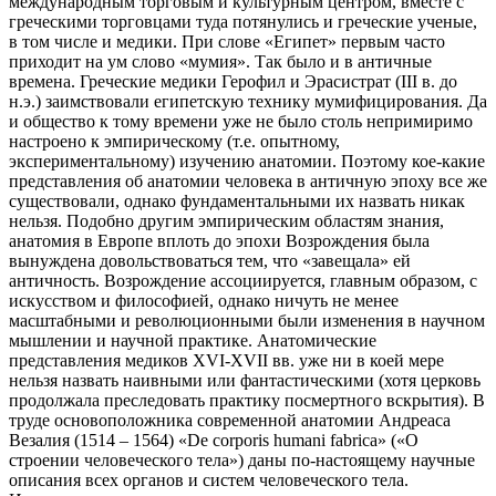
международным торговым и культурным центром, вместе с
греческими торговцами туда потянулись и греческие ученые,
в том числе и медики. При слове «Египет» первым часто
приходит на ум слово «мумия». Так было и в античные
времена. Греческие медики Герофил и Эрасистрат (III в. до
н.э.) заимствовали египетскую технику мумифицирования. Да
и общество к тому времени уже не было столь непримиримо
настроено к эмпирическому (т.е. опытному,
экспериментальному) изучению анатомии. Поэтому кое-какие
представления об анатомии человека в античную эпоху все же
существовали, однако фундаментальными их назвать никак
нельзя. Подобно другим эмпирическим областям знания,
анатомия в Европе вплоть до эпохи Возрождения была
вынуждена довольствоваться тем, что «завещала» ей
античность. Возрождение ассоциируется, главным образом, с
искусством и философией, однако ничуть не менее
масштабными и революционными были изменения в научном
мышлении и научной практике. Анатомические
представления медиков XVI-XVII вв. уже ни в коей мере
нельзя назвать наивными или фантастическими (хотя церковь
продолжала преследовать практику посмертного вскрытия). В
труде основоположника современной анатомии Андреаса
Везалия (1514 – 1564) «De corporis humani fabrica» («О
строении человеческого тела») даны по-настоящему научные
описания всех органов и систем человеческого тела.