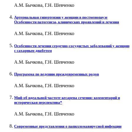
А.М. Бычкова, Г.Н. Шевченко
Артериальная гипертензия у женщин в постменопаузе
Особенности патогенеза, клинических проявлений и лечения
А.М. Бычкова, Г.Н. Шевченко
Особенности лечения сердечно-сосудистых заболеваний у женщин
с сахарным диабетом
А.М. Бычкова, Г.Н. Шевченко
Программа по ведению преждевременных родов
А.М. Бычкова, Г.Н. Шевченко
Миф об идеальной частоте кесарева сечения: комментарий и
историческая перспектива*
А.М. Бычкова, Г.Н. Шевченко
Современные представления о папилломавирусной инфекции