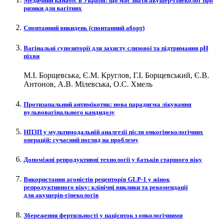
Медичний канабіс в Україні: що має знати акушер-гінеколог про
ризики для вагітних
Спонтанний викидень (спонтанний аборт)
Вагінальні супозиторії для захисту слизової та підтримання рН
піхви
М.І. Борщевська, Є.М. Круглов, Г.І. Борщевський, Є.В.
Антонов, А.В. Мілевська, О.С. Хмель
Протизапальний антимікотик: нова парадигма лікування
вульвовагінального кандидозу
НПЗП у мультимодальній аналгезії після онкогінекологічних
операцій: сучасний погляд на проблему
Допоміжні репродуктивні технології у батьків старшого віку
Використання агоністів рецепторів GLP‑1 у жінок
репродуктивного віку: клінічні виклики та рекомендації
для акушерів-гінекологів
Збереження фертильності у пацієнток з онкологічними