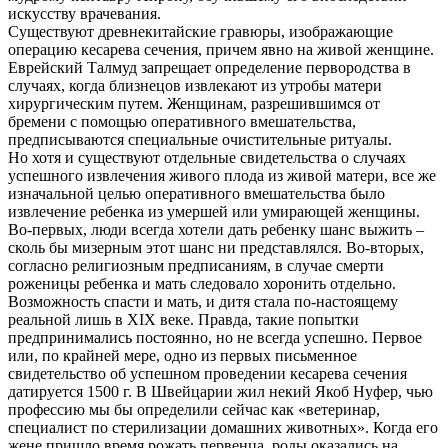
искусству врачевания.
Существуют древнекитайские гравюры, изображающие
операцию кесарева сечения, причем явно на живой женщине.
Еврейский Талмуд запрещает определение первородства в
случаях, когда близнецов извлекают из утробы матери
хирургическим путем. Женщинам, разрешившимся от
бремени с помощью оперативного вмешательства,
предписываются специальные очистительные ритуалы.
Но хотя и существуют отдельные свидетельства о случаях
успешного извлечения живого плода из живой матери, все же
изначальной целью оперативного вмешательства было
извлечение ребенка из умершей или умирающей женщины.
Во-первых, люди всегда хотели дать ребенку шанс выжить –
сколь бы мизерным этот шанс ни представлялся. Во-вторых,
согласно религиозным предписаниям, в случае смерти
роженицы ребенка и мать следовало хоронить отдельно.
Возможность спасти и мать, и дитя стала по-настоящему
реальной лишь в XIX веке. Правда, такие попытки
предпринимались постоянно, но не всегда успешно. Первое
или, по крайней мере, одно из первых письменное
свидетельство об успешном проведении кесарева сечения
датируется 1500 г. В Швейцарии жил некий Якоб Нуфер, чью
профессию мы бы определили сейчас как «ветеринар,
специалист по стерилизации домашних животных». Когда его
жене пришло время рожать первенца, роды оказались на