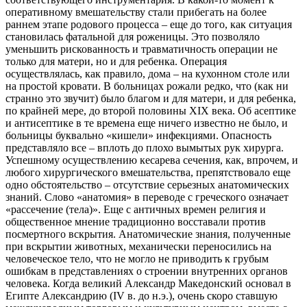
оперативному вмешательству стали прибегать на более
раннем этапе родового процесса – еще до того, как ситуация
становилась фатальной для роженицы. Это позволяло
уменьшить рискованность и травматичность операции не
только для матери, но и для ребенка. Операция
осуществлялась, как правило, дома – на кухонном столе или
на простой кровати. В больницах рожали редко, что (как ни
странно это звучит) было благом и для матери, и для ребенка,
по крайней мере, до второй половины XIX века. Об асептике
и антисептике в те времена еще ничего известно не было, и
больницы буквально «кишели» инфекциями. Опасность
представляло все – вплоть до плохо вымытых рук хирурга.
Успешному осуществлению кесарева сечения, как, впрочем, и
любого хирургического вмешательства, препятствовало еще
одно обстоятельство – отсутствие серьезных анатомических
знаний. Слово «анатомия» в переводе с греческого означает
«рассечение (тела)». Еще с античных времен религия и
общественное мнение традиционно восставали против
посмертного вскрытия. Анатомические знания, полученные
при вскрытии животных, механически переносились на
человеческое тело, что не могло не приводить к грубым
ошибкам в представлениях о строении внутренних органов
человека. Когда великий Александр Македонский основал в
Египте Александрию (IV в. до н.э.), очень скоро ставшую