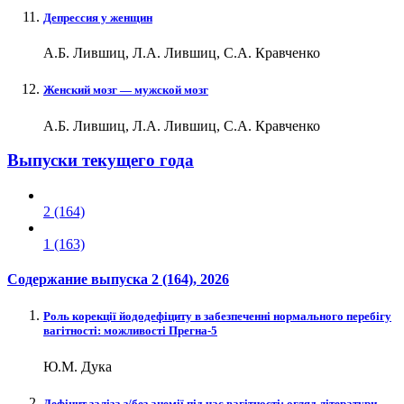
Депрессия у женщин
А.Б. Лившиц, Л.А. Лившиц, С.А. Кравченко
Женский мозг — мужской мозг
А.Б. Лившиц, Л.А. Лившиц, С.А. Кравченко
Выпуски текущего года
2 (164)
1 (163)
Содержание выпуска
2 (164)
, 2026
Роль корекції йододефіциту в забезпеченні нормального перебігу
вагітності: можливості Прегна-5
Ю.М. Дука
Дефіцит заліза з/без анемії під час вагітності: огляд літератури