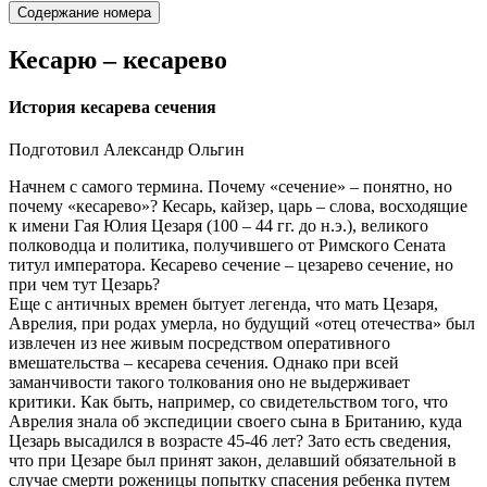
Содержание номера
Кесарю – кесарево
История кесарева сечения
Подготовил Александр Ольгин
Начнем с самого термина. Почему «сечение» – понятно, но
почему «кесарево»? Кесарь, кайзер, царь – слова, восходящие
к имени Гая Юлия Цезаря (100 – 44 гг. до н.э.), великого
полководца и политика, получившего от Римского Сената
титул императора. Кесарево сечение – цезарево сечение, но
при чем тут Цезарь?
Еще с античных времен бытует легенда, что мать Цезаря,
Аврелия, при родах умерла, но будущий «отец отечества» был
извлечен из нее живым посредством оперативного
вмешательства – кесарева сечения. Однако при всей
заманчивости такого толкования оно не выдерживает
критики. Как быть, например, со свидетельством того, что
Аврелия знала об экспедиции своего сына в Британию, куда
Цезарь высадился в возрасте 45-46 лет? Зато есть сведения,
что при Цезаре был принят закон, делавший обязательной в
случае смерти роженицы попытку спасения ребенка путем