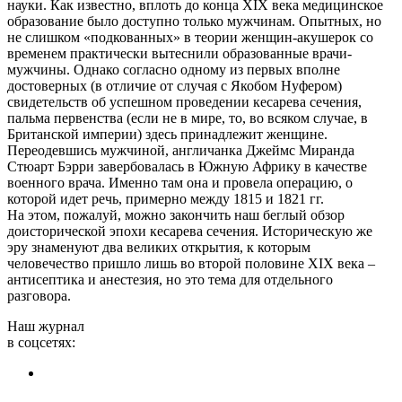
науки. Как известно, вплоть до конца XIX века медицинское
образование было доступно только мужчинам. Опытных, но
не слишком «подкованных» в теории женщин-акушерок со
временем практически вытеснили образованные врачи-
мужчины. Однако согласно одному из первых вполне
достоверных (в отличие от случая с Якобом Нуфером)
свидетельств об успешном проведении кесарева сечения,
пальма первенства (если не в мире, то, во всяком случае, в
Британской империи) здесь принадлежит женщине.
Переодевшись мужчиной, англичанка Джеймс Миранда
Стюарт Бэрри завербовалась в Южную Африку в качестве
военного врача. Именно там она и провела операцию, о
которой идет речь, примерно между 1815 и 1821 гг.
На этом, пожалуй, можно закончить наш беглый обзор
доисторической эпохи кесарева сечения. Историческую же
эру знаменуют два великих открытия, к которым
человечество пришло лишь во второй половине XIX века –
антисептика и анестезия, но это тема для отдельного
разговора.
Наш журнал
в соцсетях: