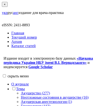
×
укр
рус
анг
издание для врача-практика
eISSN: 2411-8893
Главная
Текущий номер
Архив
Каталог статей
Издание входит в электронную базу данных
«Наукова
періодика України НБУ імені В.І. Вернадського»
и
индексируется
Google Scholar
скрыть
меню
О журнале
Темы
Акушерство (277)
Неотложные состояния в акушерстве (16)
Акушерская анестезиология (1)
Гинекология (443)