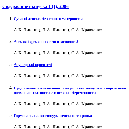
Содержание выпуска
1 (1)
, 2006
Сучасні аспекти безпечного материнства
А.Б. Лившиц, Л.А. Лившиц, С.А. Кравченко
Анемия беременных: что изменилось?
А.Б. Лившиц, Л.А. Лившиц, С.А. Кравченко
Акушерські кровотечі
А.Б. Лившиц, Л.А. Лившиц, С.А. Кравченко
Предлежание и аномальное прикрепление плаценты: современные
подходы к диагностике и ведению беременности
А.Б. Лившиц, Л.А. Лившиц, С.А. Кравченко
Гормональный континуум женского здоровья
А.Б. Лившиц, Л.А. Лившиц, С.А. Кравченко